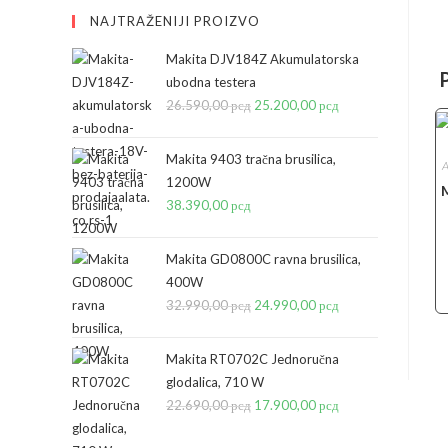
NAJTRAŽENIJI PROIZVO
Makita DJV184Z Akumulatorska
ubodna testera
26.590,00
рсд
Originalna
25.200,00
рсд
Trenutna
cena
cena
je
je:
Makita 9403 tračna brusilica,
A
bila:
25.200,00 рсд.
1200W
38.390,00
рсд
26.590,00 рсд.
Makita GD0800C ravna brusilica,
400W
32.990,00
рсд
Originalna
24.990,00
рсд
Trenutna
cena
cena
je
je:
Makita RT0702C Jednoručna
bila:
24.990,00 рсд.
glodalica, 710 W
22.690,00
рсд
32.990,00 рсд.
Originalna
17.900,00
рсд
Trenutna
cena
cena