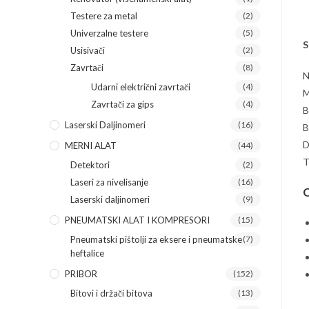
Testere za metal
(2)
Univerzalne testere
(5)
S
Usisivači
(2)
Zavrtači
(8)
N
Udarni električni zavrtači
(4)
M
Zavrtači za gips
(4)
B
Laserski Daljinomeri
(16)
B
D
MERNI ALAT
(44)
T
Detektori
(2)
Laseri za nivelisanje
(16)
O
Laserski daljinomeri
(9)
PNEUMATSKI ALAT I KOMPRESORI
(15)
Pneumatski pištolji za eksere i pneumatske
(7)
heftalice
PRIBOR
(152)
Bitovi i držači bitova
(13)