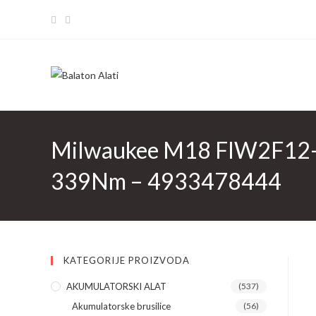
Skip
to
content
Milwaukee M18 FIW2F12-50
339Nm – 4933478444
KATEGORIJE PROIZVODA
AKUMULATORSKI ALAT
(537)
Akumulatorske brusilice
(56)