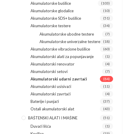
Akumulatorske bušilice
(103)
Akumulatorske glodalice
(10)
Akumulatorske SDS+ bušilice
(51)
Akumulatorske testere
(34)
Akumulatorske ubodne testere
(7)
Akumulatorske univerzalne testere
(18)
Akumulatorske vibracione bušilice
(60)
Akumulatorski alati za popunjavanje
(1)
Akumulatorski renovator
(4)
Akumulatorski setovi
(7)
Akumulatorski udarni zavrtači
(84)
Akumulatorski usisivači
(11)
Akumulatorski zavrtači
(4)
Baterije i punjači
(37)
Ostali akumulatorski alat
(43)
BAŠTENSKI ALATI I MAŠINE
(51)
Duvači lišća
(1)
Kosilice
(23)