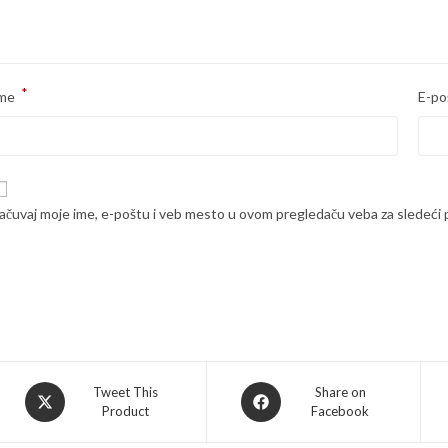
*
me
E-po
ačuvaj moje ime, e-poštu i veb mesto u ovom pregledaču veba za sledeći
Opens
Opens
Tweet This
Share on
Product
Facebook
in
in
a
a