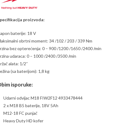
pecifikacija proizvoda:
apon baterije: 18 V
aksimalni obrtni moment: 34 /102 / 203 / 339 Nm
rzina bez opterećenja: 0 – 900 /1200 /1650 /2400 /min
rzina udaraca: 0 – 1000 /2400 /3500 /min
ržač alata: 1/2″
ežina (sa baterijom): 1,8 kg
bim isporuke:
Udarni odvijac M18 FIW2F12 4933478444
2 x M18 B5 baterije, 18V 5Ah
M12-18 FC punjač
Heavy Duty HD kofer