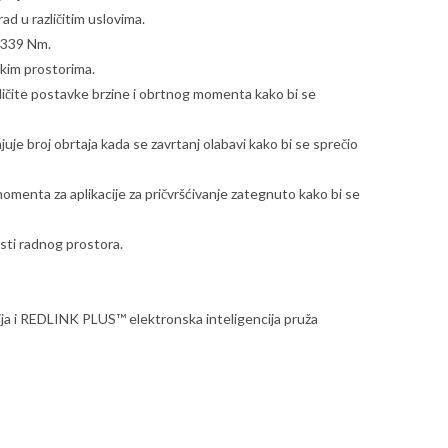
rad u različitim uslovima.
 339 Nm.
kim prostorima.
čite postavke brzine i obrtnog momenta kako bi se
uje broj obrtaja kada se zavrtanj olabavi kako bi se sprečio
menta za aplikacije za pričvršćivanje zategnuto kako bi se
osti radnog prostora.
 REDLINK PLUS™ elektronska inteligencija pruža