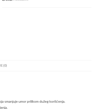
339Nm
-
4933478444
količina
E (0)
oja smanjuje umor prilikom dužeg korišćenja.
enja.