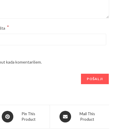
*
šta
 put kada komentarišem.
Opens
Opens
Pin This
Mail This
Product
Product
in
in
a
a