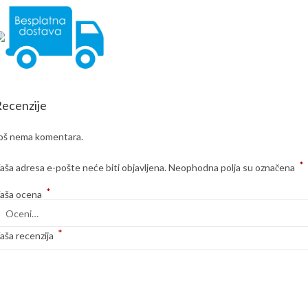
ecenzije
oš nema komentara.
*
aša adresa e-pošte neće biti objavljena.
Neophodna polja su označena
*
aša ocena
*
aša recenzija