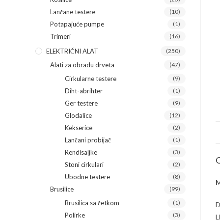
Lančane testere
(10)
Potapajuće pumpe
(1)
Trimeri
(16)
ELEKTRIČNI ALAT
(250)
Alati za obradu drveta
(47)
Cirkularne testere
(9)
Diht-abrihter
(1)
Ger testere
(9)
Glodalice
(12)
Kekserice
(2)
Lančani probijač
(1)
Rendisaljke
(3)
O
Stoni cirkulari
(2)
Ubodne testere
(8)
M
Brusilice
(99)
Brusilica sa četkom
(1)
D
Polirke
(3)
L