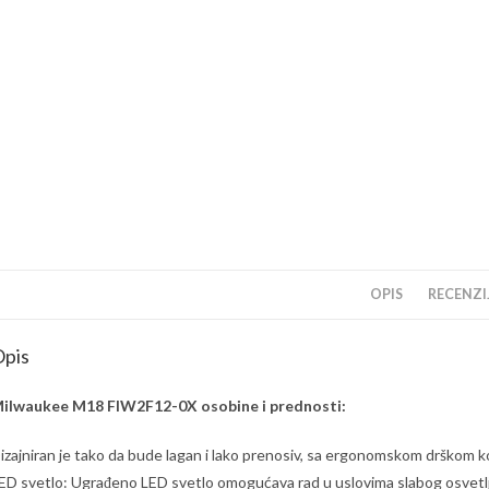
OPIS
RECENZIJ
pis
ilwaukee M18 FIW2F12-0X osobine i prednosti:
izajniran je tako da bude lagan i lako prenosiv, sa ergonomskom drškom k
ED svetlo: Ugrađeno LED svetlo omogućava rad u uslovima slabog osvetlj