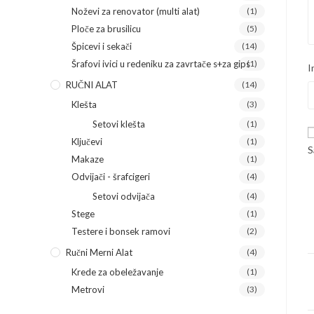
Noževi za renovator (multi alat)
(1)
Ploče za brusilicu
(5)
Špicevi i sekači
(14)
Šrafovi ivici u redeniku za zavrtače s+za gips
(1)
I
RUČNI ALAT
(14)
Klešta
(3)
Setovi klešta
(1)
Ključevi
(1)
S
Makaze
(1)
Odvijači - šrafcigeri
(4)
Setovi odvijača
(4)
Stege
(1)
Testere i bonsek ramovi
(2)
Ručni Merni Alat
(4)
Krede za obeležavanje
(1)
Metrovi
(3)