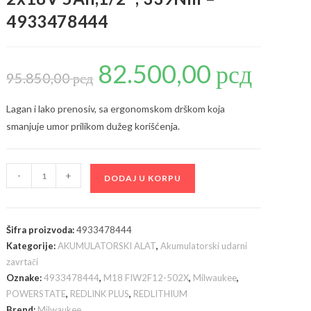
4933478444
82.500,00
рсд
Originalna
Trenutna
cena
cena
95.850,00
рсд
je
je:
bila:
82.500,00 рсд
95.850,00 рсд.
Lagan i lako prenosiv, sa ergonomskom drškom koja
smanjuje umor prilikom dužeg korišćenja.
Milwaukee
-
+
DODAJ U KORPU
M18
FIW2F12-
502X
Šifra proizvoda:
4933478444
akumulatorski
Kategorije:
AKUMULATORSKI ALAT
,
Akumulatorski udarni
udarni
zavrtači
odvijač,
Oznake:
4933478444
,
M18 FIW2F12-502X
,
Milwaukee
,
2x18V
POWERSTATE
,
REDLINK PLUS
,
REDLITHIUM
5Ah,1/2",
Brend:
Milwaukee