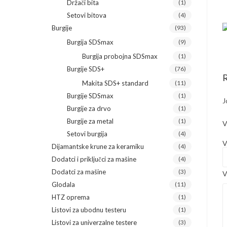
Držači bita
(1)
Setovi bitova
(4)
Burgije
(93)
Burgija SDSmax
(9)
Burgija probojna SDSmax
(1)
Burgije SDS+
(76)
R
Makita SDS+ standard
(11)
Burgije SDSmax
(1)
J
Burgije za drvo
(1)
Burgije za metal
(1)
V
Setovi burgija
(4)
V
Dijamantske krune za keramiku
(4)
Dodatci i priključci za mašine
(4)
Dodatci za mašine
(3)
V
Glodala
(11)
HTZ oprema
(1)
Listovi za ubodnu testeru
(1)
Listovi za univerzalne testere
(3)