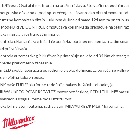
zdržljivost: Ovaj alat je otporan na prašinu i vlagu, što ga čini pogodnim za 
nergetska efikasnost pod opterećenjem – izvanredan obrtni moment od
zuzetno kompaktan dizajn – ukupna dužina od samo 124 mm za pristup us
-Mode DRIVE CONTROL omogućava korisniku da prebacuje na četiri razli
aksimizirala svestranost primene.
ontrola uklanjanja zavrtnja daje puni izlaz obrtnog momenta, a zatim smanj
ad pričvršćivača.
ontrola automatskog isključivanja primenjuje ne više od 34 Nm obrtnog mo
prečilo prekomerno zatezanje.
ri-LED svetla isporučuju osvetljenje visoke definicije za povećanje vidljiv
everzibilna kuka za pojas.
NK naše FUEL™ platforme redefiniše balans bežičnih tehnologija.
ILWAUKEE® POWERSTATE™ motor bez četkica, REDLITHIUM™ baterija i
zvanrednu snagu, vreme rada i izdržljivost.
leksibilni sistem baterija: radi sa svim MILVAUKEE® M18™ baterijama.