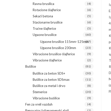
Ravna brusilica
(4)
I
Rotacione šlajferice
(6)
E
Sekači betona
(5)
I
Stacionarne brusilice
(6)
4
Tračne šlajferice
(5)
m
Ugaone brusilice
(60)
K
Ugaone brusilice 115mm-125mm
(37)
p
Ugaone brusilice 230mm
(23)
K
Vibracione brusilice-šlajferice
(9)
s
Vibracione šlajferice
(2)
T
Bušilice
(81)
R
D
Bušilice za beton SDS+
(30)
M
Bušilice za beton SDSmax
(11)
i
Bušilice za metal i drvo
(8)
F
Štemerice
(20)
Vibracione bušilice
(9)
Fen za vreli vazduh
(4)
Renovator (višenamenski alat)
(1)