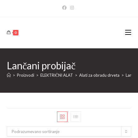
Skip
to
content
0
Lančani probijač
>
Proizvodi
>
ELEKTRIČNI ALAT
>
Alati za obradu drveta
>
Lančan
Podrazumevano sortiranje