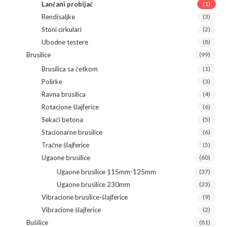
Lančani probijač
(1)
Rendisaljke
(3)
Stoni cirkulari
(2)
Ubodne testere
(8)
Brusilice
(99)
Brusilica sa četkom
(1)
Polirke
(3)
Ravna brusilica
(4)
Rotacione šlajferice
(6)
Sekači betona
(5)
Stacionarne brusilice
(6)
Tračne šlajferice
(5)
Ugaone brusilice
(60)
Ugaone brusilice 115mm-125mm
(37)
Ugaone brusilice 230mm
(23)
Vibracione brusilice-šlajferice
(9)
Vibracione šlajferice
(2)
Bušilice
(81)