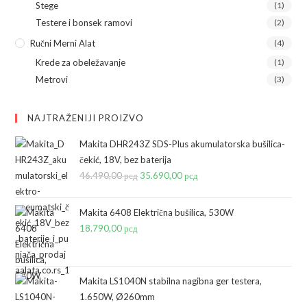
Stege
(1)
Testere i bonsek ramovi
(2)
Ručni Merni Alat
(4)
Krede za obeležavanje
(1)
Metrovi
(3)
NAJTRAŽENIJI PROIZVO
Makita DHR243Z SDS-Plus akumulatorska bušilica-
čekić, 18V, bez baterija
46.490,00
рсд
Originalna
35.690,00
рсд
Trenutna
cena
cena
je
je:
Makita 6408 Električna bušilica, 530W
bila:
35.690,00 рсд.
18.790,00
рсд
46.490,00 рсд.
Makita LS1040N stabilna nagibna ger testera,
1.650W, Ø260mm