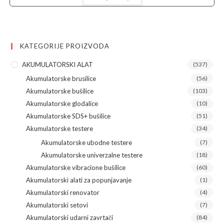
KATEGORIJE PROIZVODA
AKUMULATORSKI ALAT
(537)
Akumulatorske brusilice
(56)
Akumulatorske bušilice
(103)
Akumulatorske glodalice
(10)
Akumulatorske SDS+ bušilice
(51)
Akumulatorske testere
(34)
Akumulatorske ubodne testere
(7)
Akumulatorske univerzalne testere
(18)
Akumulatorske vibracione bušilice
(60)
Akumulatorski alati za popunjavanje
(1)
Akumulatorski renovator
(4)
Akumulatorski setovi
(7)
Akumulatorski udarni zavrtači
(84)