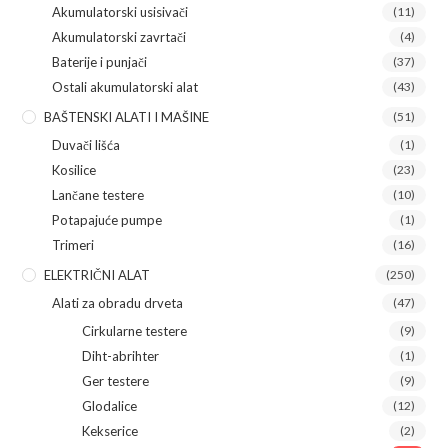
Akumulatorski usisivači
(11)
Akumulatorski zavrtači
(4)
Baterije i punjači
(37)
Ostali akumulatorski alat
(43)
BAŠTENSKI ALATI I MAŠINE
(51)
Duvači lišća
(1)
Kosilice
(23)
Lančane testere
(10)
Potapajuće pumpe
(1)
Trimeri
(16)
ELEKTRIČNI ALAT
(250)
Alati za obradu drveta
(47)
Cirkularne testere
(9)
Diht-abrihter
(1)
Ger testere
(9)
Glodalice
(12)
Kekserice
(2)