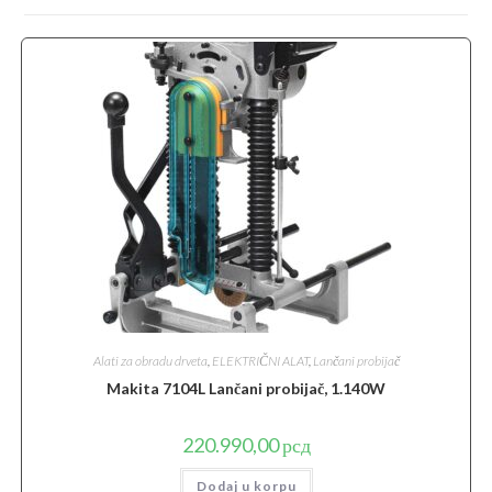
Alati za obradu drveta
,
ELEKTRIČNI ALAT
,
Lančani probijač
Makita 7104L Lančani probijač, 1.140W
220.990,00
рсд
Dodaj u korpu