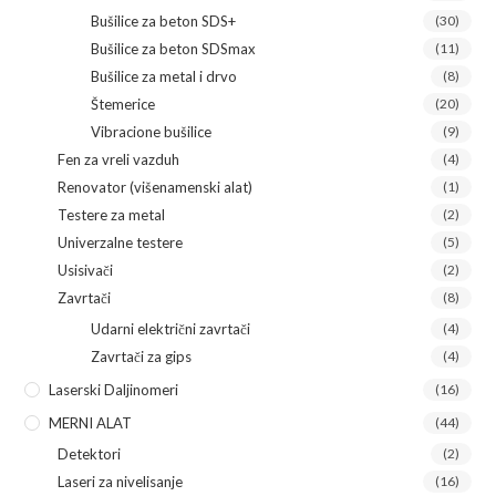
Bušilice za beton SDS+
(30)
Bušilice za beton SDSmax
(11)
Bušilice za metal i drvo
(8)
Štemerice
(20)
Vibracione bušilice
(9)
Fen za vreli vazduh
(4)
Renovator (višenamenski alat)
(1)
Testere za metal
(2)
Univerzalne testere
(5)
Usisivači
(2)
Zavrtači
(8)
Udarni električni zavrtači
(4)
Zavrtači za gips
(4)
Laserski Daljinomeri
(16)
MERNI ALAT
(44)
Detektori
(2)
Laseri za nivelisanje
(16)