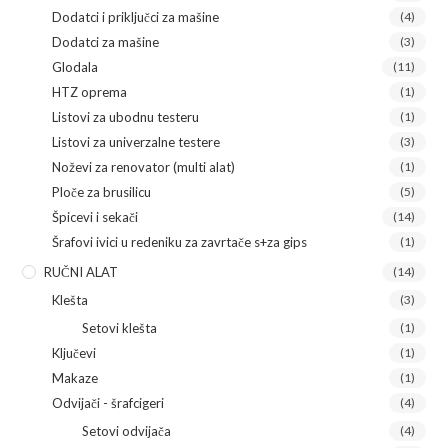
Dodatci i priključci za mašine
(4)
Dodatci za mašine
(3)
Glodala
(11)
HTZ oprema
(1)
Listovi za ubodnu testeru
(1)
Listovi za univerzalne testere
(3)
Noževi za renovator (multi alat)
(1)
Ploče za brusilicu
(5)
Špicevi i sekači
(14)
Šrafovi ivici u redeniku za zavrtače s+za gips
(1)
RUČNI ALAT
(14)
Klešta
(3)
Setovi klešta
(1)
Ključevi
(1)
Makaze
(1)
Odvijači - šrafcigeri
(4)
Setovi odvijača
(4)