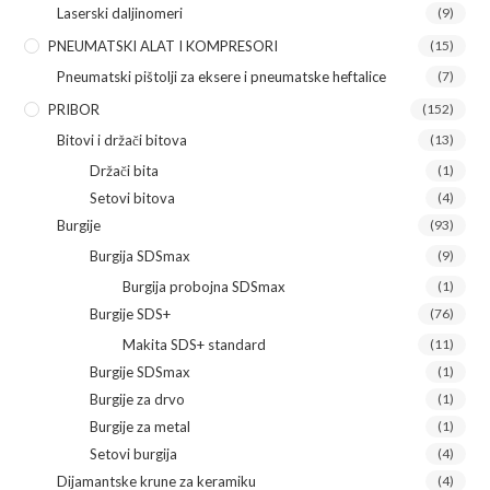
Laserski daljinomeri
(9)
PNEUMATSKI ALAT I KOMPRESORI
(15)
Pneumatski pištolji za eksere i pneumatske heftalice
(7)
PRIBOR
(152)
Bitovi i držači bitova
(13)
Držači bita
(1)
Setovi bitova
(4)
Burgije
(93)
Burgija SDSmax
(9)
Burgija probojna SDSmax
(1)
Burgije SDS+
(76)
Makita SDS+ standard
(11)
Burgije SDSmax
(1)
Burgije za drvo
(1)
Burgije za metal
(1)
Setovi burgija
(4)
Dijamantske krune za keramiku
(4)