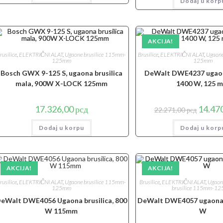
Dodaj u korp
bila:
21.900,00 рсд.
11.180,
AKCIJA!
rusilice
,
ELEKTRIČNI ALAT
,
Ugaone brusilice 115mm-
Brusilice
,
ELEKTRIČNI ALAT
,
Ugaone
125mm
125mm
Bosch GWX 9-125 S, ugaona brusilica
DeWalt DWE4237 ugaona
mala, 900W X-LOCK 125mm
1400 W, 125 
Origina
17.326,00
рсд
14.47
22.271,00
рсд
cena
je
Dodaj u korpu
Dodaj u korp
bila:
22.271,0
AKCIJA!
AKCIJA!
rusilice
,
ELEKTRIČNI ALAT
,
Ugaone brusilice 115mm-
Brusilice
,
ELEKTRIČNI ALAT
,
Ugaone
125mm
brusilice 115mm-1
eWalt DWE4056 Ugaona brusilica, 800
DeWalt DWE4057 ugaona b
W 115mm
W