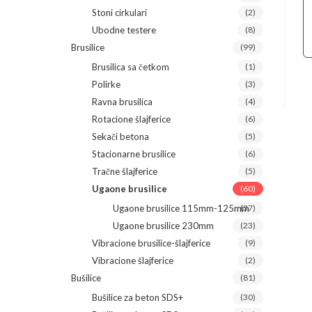
Stoni cirkulari
(2)
Ubodne testere
(8)
Brusilice
(99)
Brusilica sa četkom
(1)
Polirke
(3)
Ravna brusilica
(4)
Rotacione šlajferice
(6)
Sekači betona
(5)
Stacionarne brusilice
(6)
Tračne šlajferice
(5)
Ugaone brusilice
(60)
Ugaone brusilice 115mm-125mm
(37)
Ugaone brusilice 230mm
(23)
Vibracione brusilice-šlajferice
(9)
Vibracione šlajferice
(2)
Bušilice
(81)
Bušilice za beton SDS+
(30)