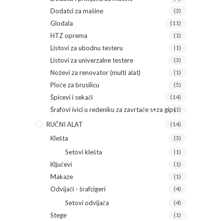
Dodatci za mašine
(3)
Glodala
(11)
HTZ oprema
(1)
Listovi za ubodnu testeru
(1)
Listovi za univerzalne testere
(3)
Noževi za renovator (multi alat)
(1)
Ploče za brusilicu
(5)
Špicevi i sekači
(14)
Šrafovi ivici u redeniku za zavrtače s+za gips
(1)
RUČNI ALAT
(14)
Klešta
(3)
Setovi klešta
(1)
Ključevi
(1)
Makaze
(1)
Odvijači - šrafcigeri
(4)
Setovi odvijača
(4)
Stege
(1)