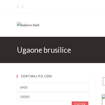
Skip
to
content
Ugaone brusilice
SORTIRAJ PO CENI
Minimalna
cena
Maksimalna
cena
FILTER