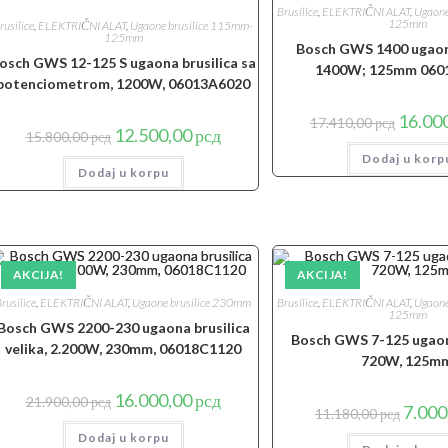
Brusilice
,
ELEKTRIČNI ALAT
,
Ugaone
125mm
rusilice
,
ELEKTRIČNI ALAT
,
Ugaone brusilice 115mm-
125mm
Bosch GWS 1400 ugaona
osch GWS 12-125 S ugaona brusilica sa
1400W; 125mm 060
potenciometrom, 1200W, 06013A6020
Origina
16.00
17.410,00
рсд
Originalna
Trenutna
cena
12.500,00
рсд
15.800,00
рсд
cena
cena
je
je
je:
Dodaj u korp
bila:
Dodaj u korpu
bila:
12.500,00 рсд.
17.410,0
15.800,00 рсд.
AKCIJA!
AKCIJA!
rusilice
,
ELEKTRIČNI ALAT
,
Ugaone brusilice 230mm
Brusilice
,
ELEKTRIČNI ALAT
,
Ugaone
125mm
Bosch GWS 2200-230 ugaona brusilica
Bosch GWS 7-125 ugaona
velika, 2.200W, 230mm, 06018C1120
720W, 125m
Originalna
Trenutna
16.000,00
рсд
21.900,00
рсд
Origina
7.000
cena
cena
11.180,00
рсд
cena
je
je:
je
Dodaj u korpu
bila:
16.000,00 рсд.