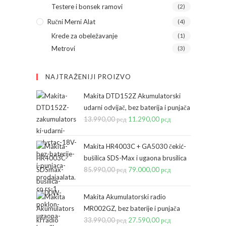
Testere i bonsek ramovi
(2)
Ručni Merni Alat
(4)
Krede za obeležavanje
(1)
Metrovi
(3)
NAJTRAŽENIJI PROIZVO
Makita DTD152Z Akumulatorski
udarni odvijač, bez baterija i punjača
13.990,00
рсд
Originalna
11.290,00
рсд
Trenutna
cena
cena
je
je:
Makita HR4003C + GA5030 čekić-
bila:
11.290,00 рсд.
bušilica SDS-Max i ugaona brusilica
85.990,00
рсд
13.990,00 рсд.
Originalna
79.000,00
рсд
Trenutna
cena
cena
je
je:
Makita Akumulatorski radio
bila:
79.000,00 рсд.
MR002GZ, bez baterije i punjača
33.990,00
рсд
85.990,00 рсд.
Originalna
27.590,00
рсд
Trenutna