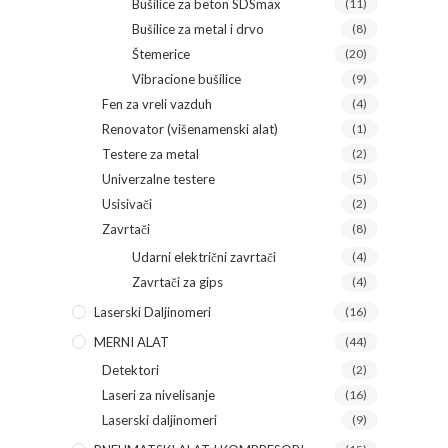
Bušilice za beton SDSmax
(11)
Bušilice za metal i drvo
(8)
Štemerice
(20)
Vibracione bušilice
(9)
Fen za vreli vazduh
(4)
Renovator (višenamenski alat)
(1)
Testere za metal
(2)
Univerzalne testere
(5)
Usisivači
(2)
Zavrtači
(8)
Udarni električni zavrtači
(4)
Zavrtači za gips
(4)
Laserski Daljinomeri
(16)
MERNI ALAT
(44)
Detektori
(2)
Laseri za nivelisanje
(16)
Laserski daljinomeri
(9)