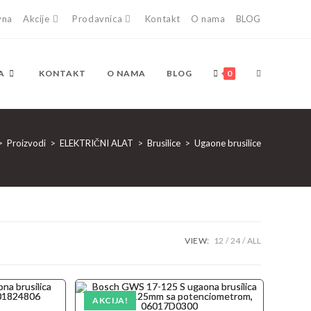
vna
Akcije
Prodavnica
Kontakt
O nama
BLOG
TOGGLE
A
KONTAKT
O NAMA
BLOG
0
WEBSITE
>
Proizvodi
>
ELEKTRIČNI ALAT
>
Brusilice
>
Ugaone brusilice
SEARCH
VIEW:
12
24
ALL
AKCIJA!