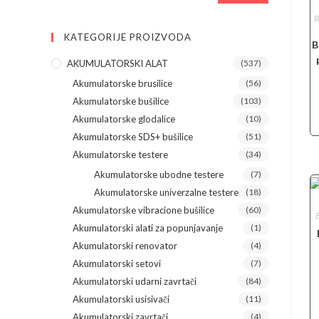
B
KATEGORIJE PROIZVODA
B
AKUMULATORSKI ALAT
(537)
Akumulatorske brusilice
(56)
Akumulatorske bušilice
(103)
Akumulatorske glodalice
(10)
Akumulatorske SDS+ bušilice
(51)
Akumulatorske testere
(34)
Akumulatorske ubodne testere
(7)
Akumulatorske univerzalne testere
(18)
Akumulatorske vibracione bušilice
(60)
B
Akumulatorski alati za popunjavanje
(1)
Akumulatorski renovator
(4)
Akumulatorski setovi
(7)
Akumulatorski udarni zavrtači
(84)
Akumulatorski usisivači
(11)
Akumulatorski zavrtači
(4)