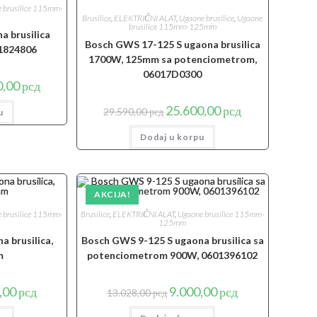
 brusilice 115mm-
Brusilice
,
ELEKTRIČNI ALAT
,
Ugaone brusilice
,
Ugaone
brusilice 115mm-125mm
 brusilica
Bosch GWS 17-125 S ugaona brusilica
1824806
1700W, 125mm sa potenciometrom,
06017D0300
lna
Trenutna
0,00
рсд
cena
je:
Originalna
Trenutna
25.600,00
рсд
29.590,00
рсд
u
16.000,00 рсд.
cena
cena
0 рсд.
je
je:
Dodaj u korpu
bila:
25.600,00 рсд.
29.590,00 рсд.
AKCIJA!
 brusilice 115mm-
Brusilice
,
ELEKTRIČNI ALAT
,
Ugaone brusilice 115mm-
125mm
 brusilica,
Bosch GWS 9-125 S ugaona brusilica sa
m
potenciometrom 900W, 0601396102
lna
Trenutna
Originalna
Trenutna
,00
рсд
9.000,00
рсд
13.028,00
рсд
cena
cena
cena
je:
je
je: