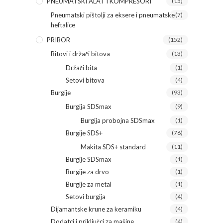
PNEUMATSKI ALAT I KOMPRESORI
(15)
Pneumatski pištolji za eksere i pneumatske
(7)
heftalice
PRIBOR
(152)
Bitovi i držači bitova
(13)
Držači bita
(1)
Setovi bitova
(4)
Burgije
(93)
Burgija SDSmax
(9)
Burgija probojna SDSmax
(1)
Burgije SDS+
(76)
Makita SDS+ standard
(11)
Burgije SDSmax
(1)
Burgije za drvo
(1)
Burgije za metal
(1)
Setovi burgija
(4)
Dijamantske krune za keramiku
(4)
Dodatci i priključci za mašine
(4)