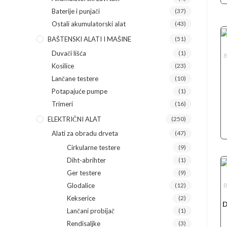
Baterije i punjači
(37)
Ostali akumulatorski alat
(43)
BAŠTENSKI ALATI I MAŠINE
(51)
Duvači lišća
(1)
B
Kosilice
(23)
Lančane testere
(10)
Potapajuće pumpe
(1)
Trimeri
(16)
ELEKTRIČNI ALAT
(250)
Alati za obradu drveta
(47)
Cirkularne testere
(9)
Diht-abrihter
(1)
Ger testere
(9)
B
Glodalice
(12)
Kekserice
(2)
D
Lančani probijač
(1)
Rendisaljke
(3)