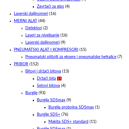
Zavrtači za gips
(4)
Laserski daljinomeri
(16)
MERNI ALAT
(44)
Detektori
(2)
Laseri za nivelisanje
(16)
Laserski daljinomeri
(9)
PNEUMATSKI ALAT I KOMPRESORI
(15)
Pneumatski pištolji za eksere i pneumatske heftalice
(7)
PRIBOR
(152)
Bitovi i držači bitova
(13)
Držači bita
(1)
Setovi bitova
(4)
Burgije
(93)
Burgija SDSmax
(9)
Burgija probojna SDSmax
(1)
Burgije SDS+
(76)
Makita SDS+ standard
(11)
Burgije SDSmax
(1)