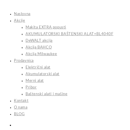
Skip
to
Naslovna
content
Akcije
Makita EXTRA popusti
AKUMULATORSKI BAŠTENSKI ALAT+BL4040F
DeWALT akcija
Akcija BAHCO
Akcija Milwaukee
Prodavnica
Električni alat
Akumulatorski alat
Merni alat
Pribor
Baštenski alati i mašine
Kontakt
O nama
BLOG