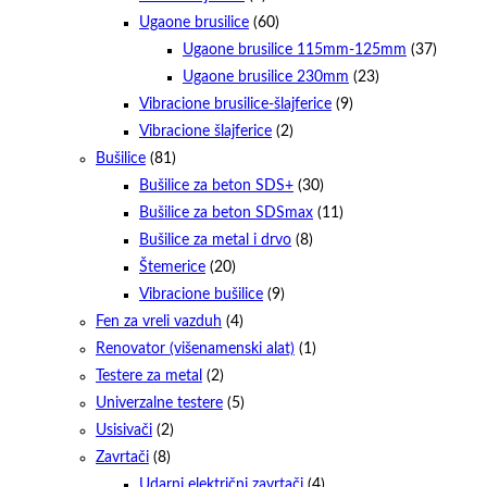
Ugaone brusilice
(60)
Ugaone brusilice 115mm-125mm
(37)
Ugaone brusilice 230mm
(23)
Vibracione brusilice-šlajferice
(9)
Vibracione šlajferice
(2)
Bušilice
(81)
Bušilice za beton SDS+
(30)
Bušilice za beton SDSmax
(11)
Bušilice za metal i drvo
(8)
Štemerice
(20)
Vibracione bušilice
(9)
Fen za vreli vazduh
(4)
Renovator (višenamenski alat)
(1)
Testere za metal
(2)
Univerzalne testere
(5)
Usisivači
(2)
Zavrtači
(8)
Udarni električni zavrtači
(4)