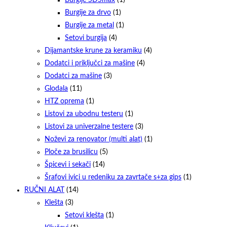
Burgije za drvo
(1)
Burgije za metal
(1)
Setovi burgija
(4)
Dijamantske krune za keramiku
(4)
Dodatci i priključci za mašine
(4)
Dodatci za mašine
(3)
Glodala
(11)
HTZ oprema
(1)
Listovi za ubodnu testeru
(1)
Listovi za univerzalne testere
(3)
Noževi za renovator (multi alat)
(1)
Ploče za brusilicu
(5)
Špicevi i sekači
(14)
Šrafovi ivici u redeniku za zavrtače s+za gips
(1)
RUČNI ALAT
(14)
Klešta
(3)
Setovi klešta
(1)