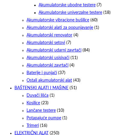
Akumulatorske ubodne testere
(7)
Akumulatorske univerzalne testere
(18)
Akumulatorske vibracione bušilice
(60)
Akumulatorski alati za popunjavanje
(1)
Akumulatorski renovator
(4)
Akumulatorski setovi
(7)
Akumulatorski udarni zavrtači
(84)
Akumulatorski usisivači
(11)
Akumulatorski zavrtači
(4)
Baterije i punjači
(37)
Ostali akumulatorski alat
(43)
BAŠTENSKI ALATI I MAŠINE
(51)
Duvači lišća
(1)
Kosilice
(23)
Lančane testere
(10)
Potapajuće pumpe
(1)
Trimeri
(16)
ELEKTRIČNI ALAT
(250)