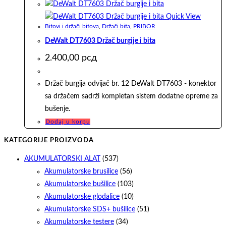
Quick View
Bitovi i držači bitova
,
Držači bita
,
PRIBOR
DeWalt DT7603 Držač burgije i bita
2.400,00
рсд
Držač burgija odvijač br. 12 DeWalt DT7603 - konektor
sa držačem sadrži kompletan sistem dodatne opreme za
bušenje.
Dodaj u korpu
KATEGORIJE PROIZVODA
AKUMULATORSKI ALAT
(537)
Akumulatorske brusilice
(56)
Akumulatorske bušilice
(103)
Akumulatorske glodalice
(10)
Akumulatorske SDS+ bušilice
(51)
Akumulatorske testere
(34)