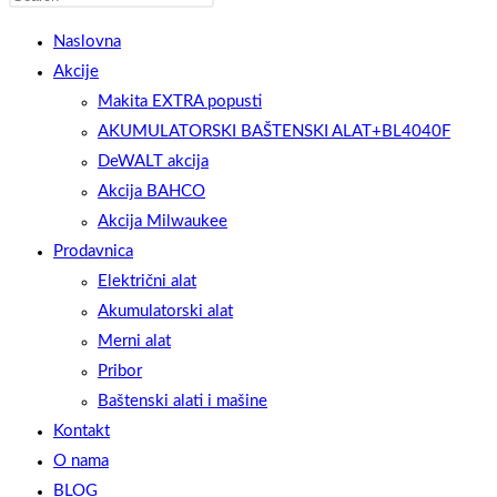
WEBSITE
Escape
Naslovna
to
Akcije
close
Makita EXTRA popusti
the
AKUMULATORSKI BAŠTENSKI ALAT+BL4040F
SEARCH
search
DeWALT akcija
panel.
Akcija BAHCO
Akcija Milwaukee
Prodavnica
Električni alat
Akumulatorski alat
Merni alat
Pribor
Baštenski alati i mašine
Kontakt
O nama
BLOG