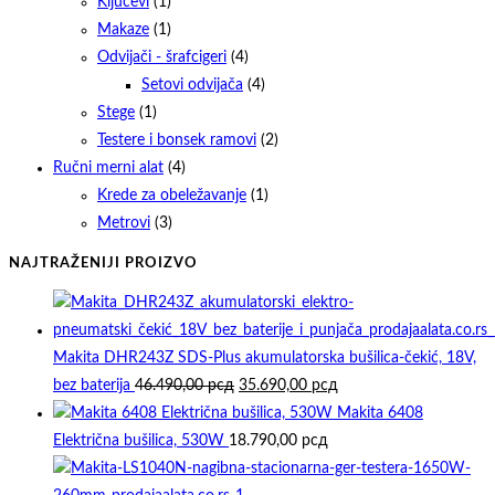
Ključevi
(1)
Makaze
(1)
Odvijači - šrafcigeri
(4)
Setovi odvijača
(4)
Stege
(1)
Testere i bonsek ramovi
(2)
Ručni merni alat
(4)
Krede za obeležavanje
(1)
Metrovi
(3)
NAJTRAŽENIJI PROIZVO
Makita DHR243Z SDS-Plus akumulatorska bušilica-čekić, 18V,
Originalna
Trenutna
bez baterija
46.490,00
рсд
35.690,00
рсд
cena
cena
Makita 6408
je
je:
Električna bušilica, 530W
18.790,00
рсд
bila:
35.690,00 рсд.