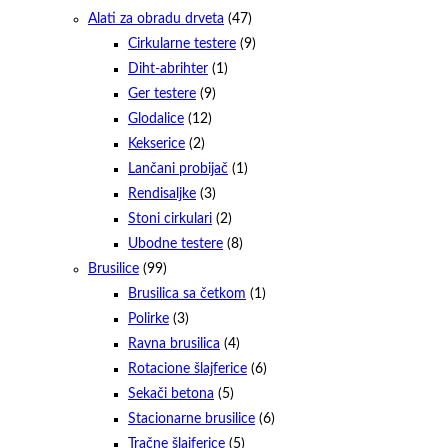
Alati za obradu drveta
(47)
Cirkularne testere
(9)
Diht-abrihter
(1)
Ger testere
(9)
Glodalice
(12)
Kekserice
(2)
Lančani probijač
(1)
Rendisaljke
(3)
Stoni cirkulari
(2)
Ubodne testere
(8)
Brusilice
(99)
Brusilica sa četkom
(1)
Polirke
(3)
Ravna brusilica
(4)
Rotacione šlajferice
(6)
Sekači betona
(5)
Stacionarne brusilice
(6)
Tračne šlajferice
(5)