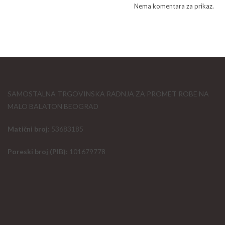
Nema komentara za prikaz.
SAMOSTALNA TRGOVINSKA RADNJA ZA PROMET ROBE NA
MALO BALATON BEOGRAD
Matični broj:
53683185
Poreski broj (PIB):
101679778