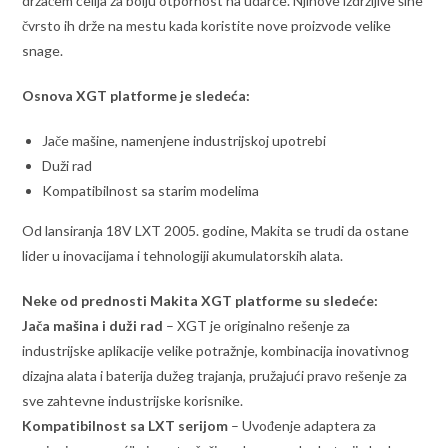
držačem ćelija za bolju otpornost na udarce. Njihove izdržljive šine
čvrsto ih drže na mestu kada koristite nove proizvode velike
snage.
Osnova XGT platforme je sledeća:
Jače mašine, namenjene industrijskoj upotrebi
Duži rad
Kompatibilnost sa starim modelima
Od lansiranja 18V LXT 2005. godine, Makita se trudi da ostane
lider u inovacijama i tehnologiji akumulatorskih alata.
Neke od prednosti Makita XGT platforme su sledeće:
Jača mašina i duži rad
– XGT je originalno rešenje za
industrijske aplikacije velike potražnje, kombinacija inovativnog
dizajna alata i baterija dužeg trajanja, pružajući pravo rešenje za
sve zahtevne industrijske korisnike.
Kompatibilnost sa LXT serijom
– Uvođenje adaptera za