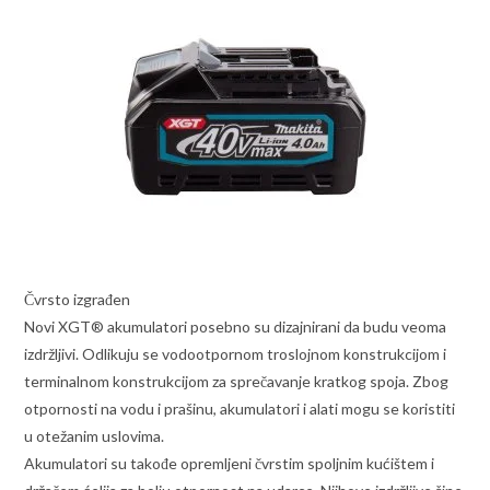
Čvrsto izgrađen
Novi XGT® akumulatori posebno su dizajnirani da budu veoma
izdržljivi. Odlikuju se vodootpornom troslojnom konstrukcijom i
terminalnom konstrukcijom za sprečavanje kratkog spoja. Zbog
otpornosti na vodu i prašinu, akumulatori i alati mogu se koristiti
u otežanim uslovima.
Akumulatori su takođe opremljeni čvrstim spoljnim kućištem i