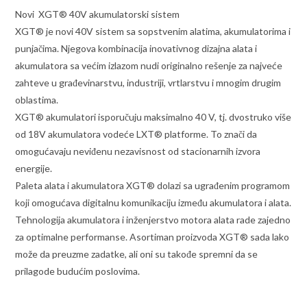
Novi XGT® 40V akumulatorski sistem
XGT® je novi 40V sistem sa sopstvenim alatima, akumulatorima i
punjačima. Njegova kombinacija inovativnog dizajna alata i
akumulatora sa većim izlazom nudi originalno rešenje za najveće
zahteve u građevinarstvu, industriji, vrtlarstvu i mnogim drugim
oblastima.
XGT® akumulatori isporučuju maksimalno 40 V, tj. dvostruko više
od 18V akumulatora vodeće LXT® platforme. To znači da
omogućavaju neviđenu nezavisnost od stacionarnih izvora
energije.
Paleta alata i akumulatora XGT® dolazi sa ugrađenim programom
koji omogućava digitalnu komunikaciju između akumulatora i alata.
Tehnologija akumulatora i inženjerstvo motora alata rade zajedno
za optimalne performanse. Asortiman proizvoda XGT® sada lako
može da preuzme zadatke, ali oni su takođe spremni da se
prilagode budućim poslovima.