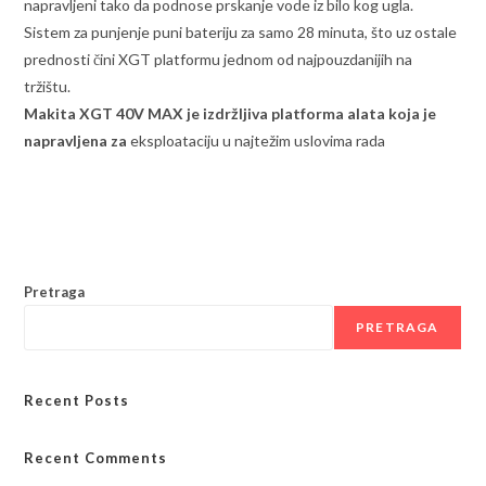
napravljeni tako da podnose prskanje vode iz bilo kog ugla.
Sistem za punjenje puni bateriju za samo 28 minuta, što uz ostale
prednosti čini XGT platformu jednom od najpouzdanijih na
tržištu.
Makita XGT 40V MAX je izdržljiva platforma alata koja je
napravljena za
eksploataciju u najtežim uslovima rada
Pretraga
PRETRAGA
Recent Posts
Recent Comments