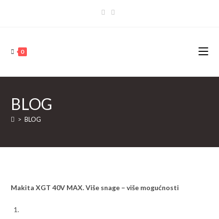
Skip
to
content
0
BLOG
>
BLOG
Makita XGT 40V MAX. Više snage – više mogućnosti