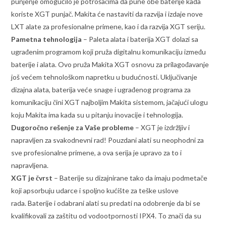
punjenje omogućilo je potrošačima da pune obe baterije kada
koriste XGT punjač. Makita će nastaviti da razvija i izdaje nove
LXT alate za profesionalne primene, kao i da razvija XGT seriju.
Pametna tehnologija
– Paleta alata i baterija XGT dolazi sa
ugrađenim programom koji pruža digitalnu komunikaciju između
baterije i alata. Ovo pruža Makita XGT osnovu za prilagođavanje
još većem tehnološkom napretku u budućnosti. Uključivanje
dizajna alata, baterija veće snage i ugrađenog programa za
komunikaciju čini XGT najboljim Makita sistemom, jačajući ulogu
koju Makita ima kada su u pitanju inovacije i tehnologija.
Dugoročno rešenje za Vaše probleme
– XGT je izdržljiv i
napravljen za svakodnevni rad! Pouzdani alati su neophodni za
sve profesionalne primene, a ova serija je upravo za to i
napravljena.
XGT je čvrst
– Baterije su dizajnirane tako da imaju podmetače
koji apsorbuju udarce i spoljno kućište za teške uslove
rada. Baterije i odabrani alati su predati na odobrenje da bi se
kvalifikovali za zaštitu od vodootpornosti IPX4. To znači da su