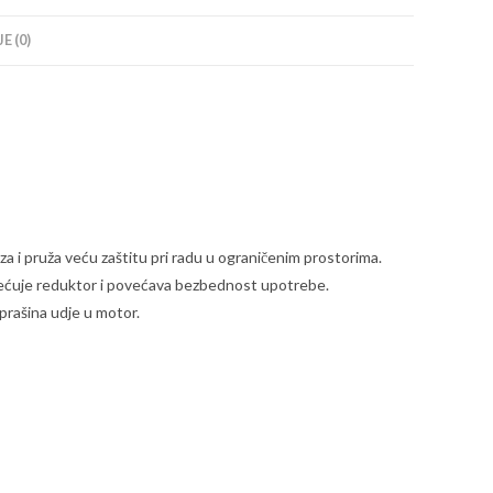
E (0)
i pruža veću zaštitu pri radu u ograničenim prostorima.
erećuje reduktor i povećava bezbednost upotrebe.
prašina udje u motor.