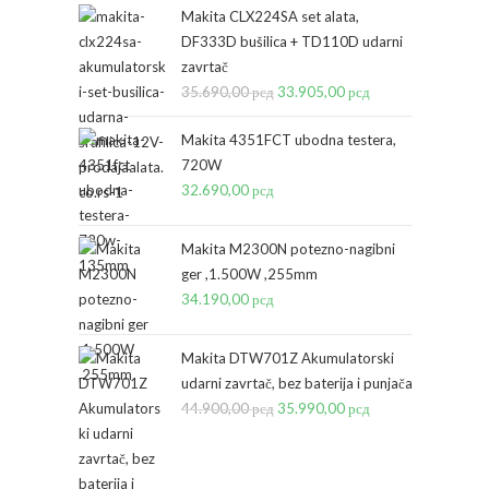
Makita CLX224SA set alata,
DF333D bušilica + TD110D udarni
zavrtač
35.690,00
рсд
Originalna
33.905,00
рсд
Trenutna
cena
cena
Makita 4351FCT ubodna testera,
je
je:
720W
bila:
33.905,00 рсд.
32.690,00
рсд
35.690,00 рсд.
Makita M2300N potezno-nagibni
ger ,1.500W ,255mm
34.190,00
рсд
Makita DTW701Z Akumulatorski
udarni zavrtač, bez baterija i punjača
44.900,00
рсд
Originalna
35.990,00
рсд
Trenutna
cena
cena
je
je: