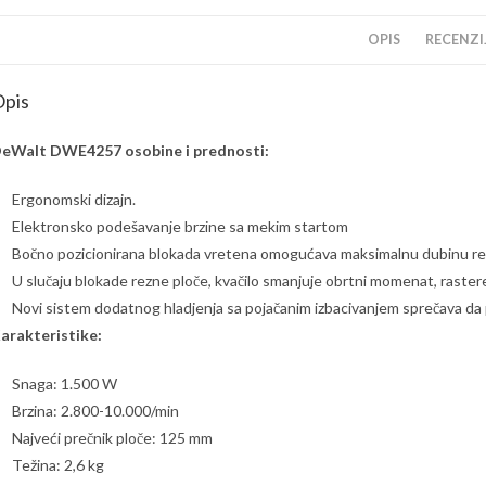
OPIS
RECENZIJ
pis
eWalt DWE4257 osobine i prednosti:
Ergonomski dizajn.
Elektronsko podešavanje brzine sa mekim startom
Bočno pozicionirana blokada vretena omogućava maksimalnu dubinu reza 
U slučaju blokade rezne ploče, kvačilo smanjuje obrtni momenat, rast
Novi sistem dodatnog hladjenja sa pojačanim izbacivanjem sprečava da 
arakteristike:
Snaga: 1.500 W
Brzina: 2.800-10.000/min
Najveći prečnik ploče: 125 mm
Težina: 2,6 kg