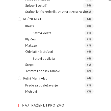
Špicevi i sekači
(14)
Šrafovi ivici u redeniku za zavrtače s+za gips
(1)
RUČNI ALAT
(14)
Klešta
(3)
Setovi klešta
(1)
Ključevi
(1)
Makaze
(1)
Odvijači - šrafcigeri
(4)
Setovi odvijača
(4)
Stege
(1)
Testere i bonsek ramovi
(2)
Ručni Merni Alat
(4)
Krede za obeležavanje
(1)
Metrovi
(3)
NAJTRAŽENIJI PROIZVO