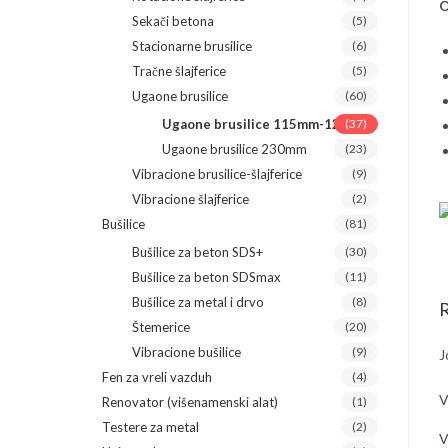
O
Sekači betona
(5)
Stacionarne brusilice
(6)
Tračne šlajferice
(5)
Ugaone brusilice
(60)
Ugaone brusilice 115mm-125mm
(37)
Ugaone brusilice 230mm
(23)
Vibracione brusilice-šlajferice
(9)
Vibracione šlajferice
(2)
Bušilice
(81)
Bušilice za beton SDS+
(30)
Bušilice za beton SDSmax
(11)
Bušilice za metal i drvo
(8)
R
Štemerice
(20)
Vibracione bušilice
(9)
J
Fen za vreli vazduh
(4)
V
Renovator (višenamenski alat)
(1)
Testere za metal
(2)
V