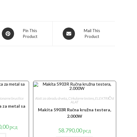
Opens
Opens
Pin This
Mail This
Product
Product
in
in
a
a
new
new
window
window
ionarne brusilice
Alati za obradu drveta
,
Cirkularne testere
,
ELEKTRIČNI
ALAT
a za metal sa
Makita 5903R Ručna kružna testera,
2.000W
lna
Trenutna
0,00
рсд
58.790,00
рсд
cena
je: