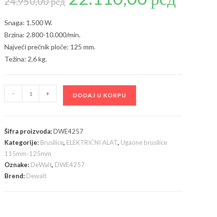
24.950,00
рсд
je
je:
bila:
22.110,00 рсд
24.950,00 рсд.
Snaga: 1.500 W.
Brzina: 2.800-10.000/min.
Najveći prečnik ploče: 125 mm.
Težina: 2,6 kg.
DeWalt
-
+
DODAJ U KORPU
DWE4257
ugaona
brusilica
Šifra proizvoda:
DWE4257
1500W;
Kategorije:
Brusilice
,
ELEKTRIČNI ALAT
,
Ugaone brusilice
125mm
115mm-125mm
količina
Oznake:
DeWalt
,
DWE4257
Brend:
Dewalt