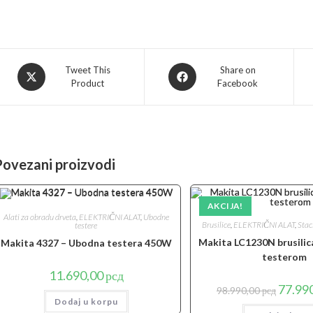
Opens
Opens
Tweet This
Share on
Product
Facebook
in
in
a
a
new
new
window
window
Povezani proizvodi
AKCIJA!
Alati za obradu drveta
,
ELEKTRIČNI ALAT
,
Ubodne
Brusilice
,
ELEKTRIČNI ALAT
,
Stac
testere
Makita LC1230N brusilic
Makita 4327 – Ubodna testera 450W
testerom
11.690,00
рсд
Origina
77.99
98.990,00
рсд
cena
Dodaj u korpu
je