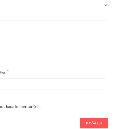
*
šta
 put kada komentarišem.