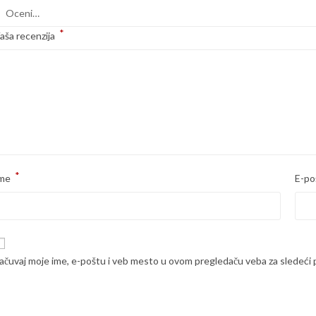
*
aša recenzija
*
me
E-po
ačuvaj moje ime, e-poštu i veb mesto u ovom pregledaču veba za sledeći