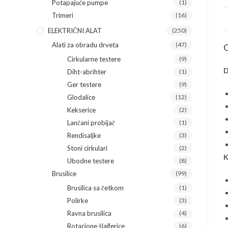
Potapajuće pumpe
(1)
Trimeri
(16)
ELEKTRIČNI ALAT
(250)
Alati za obradu drveta
(47)
O
Cirkularne testere
(9)
D
Diht-abrihter
(1)
Ger testere
(9)
Glodalice
(12)
Kekserice
(2)
Lančani probijač
(1)
Rendisaljke
(3)
Stoni cirkulari
(2)
K
Ubodne testere
(8)
Brusilice
(99)
Brusilica sa četkom
(1)
Polirke
(3)
Ravna brusilica
(4)
Rotacione šlajferice
(6)