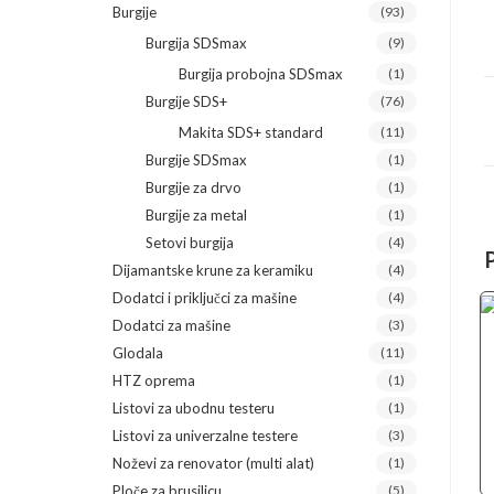
Burgije
(93)
Burgija SDSmax
(9)
Burgija probojna SDSmax
(1)
Burgije SDS+
(76)
Makita SDS+ standard
(11)
Burgije SDSmax
(1)
Burgije za drvo
(1)
Burgije za metal
(1)
Setovi burgija
(4)
Dijamantske krune za keramiku
(4)
Dodatci i priključci za mašine
(4)
Dodatci za mašine
(3)
Glodala
(11)
HTZ oprema
(1)
Listovi za ubodnu testeru
(1)
Listovi za univerzalne testere
(3)
Noževi za renovator (multi alat)
(1)
Ploče za brusilicu
(5)