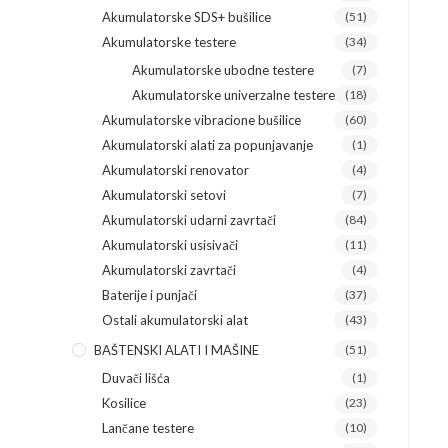
Akumulatorske SDS+ bušilice
(51)
Akumulatorske testere
(34)
Akumulatorske ubodne testere
(7)
Akumulatorske univerzalne testere
(18)
Akumulatorske vibracione bušilice
(60)
Akumulatorski alati za popunjavanje
(1)
Akumulatorski renovator
(4)
Akumulatorski setovi
(7)
Akumulatorski udarni zavrtači
(84)
Akumulatorski usisivači
(11)
Akumulatorski zavrtači
(4)
Baterije i punjači
(37)
Ostali akumulatorski alat
(43)
BAŠTENSKI ALATI I MAŠINE
(51)
Duvači lišća
(1)
Kosilice
(23)
Lančane testere
(10)