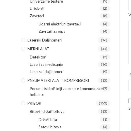
Univerzalne testere
(5)
Usisivači
(2)
V
Zavrtači
(8)
Udarni električni zavrtači
(4)
Zavrtači za gips
(4)
Laserski Daljinomeri
(16)
MERNI ALAT
(44)
Detektori
(2)
Laseri za nivelisanje
(16)
Laserski daljinomeri
(9)
I
PNEUMATSKI ALAT I KOMPRESORI
(15)
Pneumatski pištolji za eksere i pneumatske
(7)
heftalice
PRIBOR
(152)
S
Bitovi i držači bitova
(13)
Držači bita
(1)
Setovi bitova
(4)