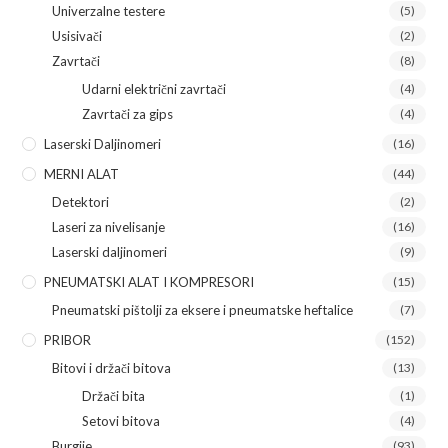
Univerzalne testere
(5)
Usisivači
(2)
Zavrtači
(8)
Udarni električni zavrtači
(4)
Zavrtači za gips
(4)
Laserski Daljinomeri
(16)
MERNI ALAT
(44)
Detektori
(2)
Laseri za nivelisanje
(16)
Laserski daljinomeri
(9)
PNEUMATSKI ALAT I KOMPRESORI
(15)
Pneumatski pištolji za eksere i pneumatske heftalice
(7)
PRIBOR
(152)
Bitovi i držači bitova
(13)
Držači bita
(1)
Setovi bitova
(4)
Burgije
(93)