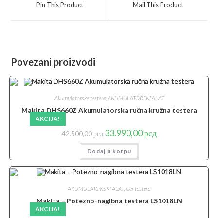
a
a
Pin This Product
Mail This Product
new
new
window
window
Povezani proizvodi
Akumulatorske testere
,
AKUMULATORSKI ALAT
Makita DHS660Z Akumulatorska ručna kružna testera
AKCIJA!
Originalna
Trenutna
33.990,00
рсд
42.500,00
рсд
cena
cena
je
je:
Dodaj u korpu
bila:
33.990,00 рсд.
42.500,00 рсд.
AKUMULATORSKI ALAT
,
Ger testere
Makita – Potezno-nagibna testera LS1018LN
AKCIJA!