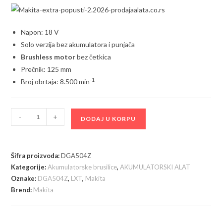
24.500,00 рсд.
Napon: 18 V
Solo verzija bez akumulatora i punjača
Brushless motor
bez četkica
Prečnik: 125 mm
-1
Broj obrtaja: 8.500 min
Makita
-
+
DODAJ U KORPU
DGA504Z
aku
ugaona
Šifra proizvoda:
DGA504Z
brusilica
Kategorije:
Akumulatorske brusilice
,
AKUMULATORSKI ALAT
količina
Oznake:
DGA504Z
,
LXT
,
Makita
Brend:
Makita