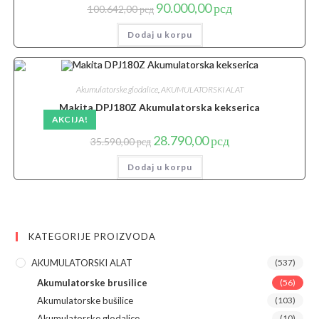
Originalna
Trenutna
90.000,00
рсд
100.642,00
рсд
cena
cena
je
je:
Dodaj u korpu
bila:
90.000,00 рсд.
100.642,00 рсд.
Akumulatorske glodalice
,
AKUMULATORSKI ALAT
Makita DPJ180Z Akumulatorska kekserica
AKCIJA!
Originalna
Trenutna
28.790,00
рсд
35.590,00
рсд
cena
cena
je
je:
Dodaj u korpu
bila:
28.790,00 рсд.
35.590,00 рсд.
KATEGORIJE PROIZVODA
AKUMULATORSKI ALAT
(537)
Akumulatorske brusilice
(56)
Akumulatorske bušilice
(103)
Akumulatorske glodalice
(10)