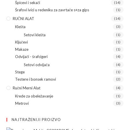
Špicevi i sekači
(14)
Šrafovi ivici u redeniku za zavrtače s+za gips
(1)
RUČNI ALAT
(14)
Klešta
(3)
Setovi klešta
(1)
Ključevi
(1)
Makaze
(1)
Odvijači - šrafcigeri
(4)
Setovi odvijača
(4)
Stege
(1)
Testere i bonsek ramovi
(2)
Ručni Merni Alat
(4)
Krede za obeležavanje
(1)
Metrovi
(3)
NAJTRAŽENIJI PROIZVO