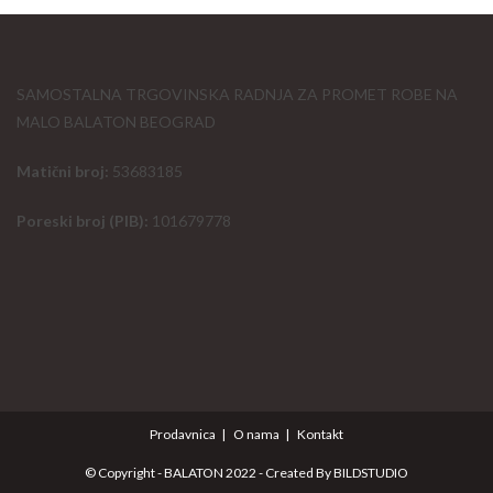
SAMOSTALNA TRGOVINSKA RADNJA ZA PROMET ROBE NA
MALO BALATON BEOGRAD
Matični broj:
53683185
Poreski broj (PIB):
101679778
Prodavnica
O nama
Kontakt
© Copyright - BALATON 2022 - Created By
BILDSTUDIO