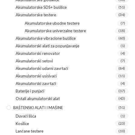
Akumulatorske SDS+ bušilice
(51)
Akumulatorske testere
(34)
Akumulatorske ubodne testere
(7)
Akumulatorske univerzalne testere
(18)
Akumulatorske vibracione bušilice
(60)
Akumulatorski alati za popunjavanje
(1)
Akumulatorski renovator
(4)
Akumulatorski setovi
(7)
Akumulatorski udarni zavrtači
(84)
Akumulatorski usisivači
(11)
Akumulatorski zavrtači
(4)
Baterije i punjači
(37)
Ostali akumulatorski alat
(43)
BAŠTENSKI ALATI I MAŠINE
(51)
Duvači lišća
(1)
Kosilice
(23)
Lančane testere
(10)