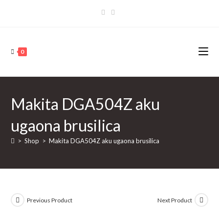
Skip
to
content
0
Makita DGA504Z aku
ugaona brusilica
>
Shop
>
Makita DGA504Z aku ugaona brusilica
Previous Product
Next Product