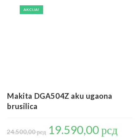
AKCIJA!
Makita DGA504Z aku ugaona
brusilica
19.590,00
рсд
Originalna
Trenutna
cena
cena
24.500,00
рсд
je
je:
bila:
19.590,00 р