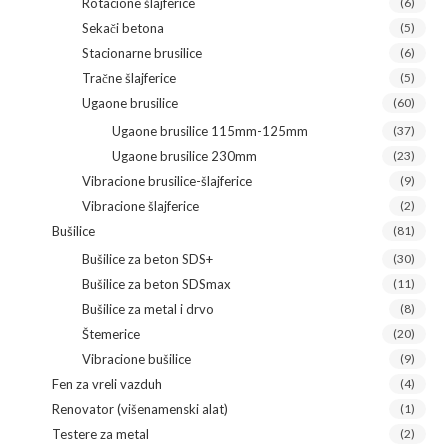
Rotacione šlajferice
(6)
Sekači betona
(5)
Stacionarne brusilice
(6)
Tračne šlajferice
(5)
Ugaone brusilice
(60)
Ugaone brusilice 115mm-125mm
(37)
Ugaone brusilice 230mm
(23)
Vibracione brusilice-šlajferice
(9)
Vibracione šlajferice
(2)
Bušilice
(81)
Bušilice za beton SDS+
(30)
Bušilice za beton SDSmax
(11)
Bušilice za metal i drvo
(8)
Štemerice
(20)
Vibracione bušilice
(9)
Fen za vreli vazduh
(4)
Renovator (višenamenski alat)
(1)
Testere za metal
(2)