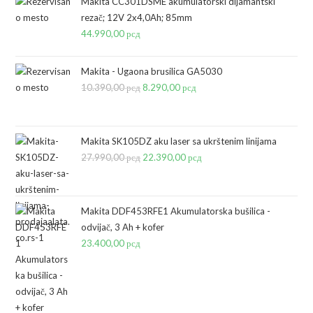
Makita CC301DSME akumulatorski dijamantski
rezač; 12V 2x4,0Ah; 85mm
44.990,00
рсд
Makita - Ugaona brusilica GA5030
10.390,00
рсд
Originalna
8.290,00
рсд
Trenutna
cena
cena
je
je:
bila:
8.290,00 рсд.
Makita SK105DZ aku laser sa ukrštenim linijama
27.990,00
рсд
10.390,00 рсд.
Originalna
22.390,00
рсд
Trenutna
cena
cena
je
je:
bila:
22.390,00 рсд.
Makita DDF453RFE1 Akumulatorska bušilica -
odvijač, 3 Ah + kofer
27.990,00 рсд.
23.400,00
рсд