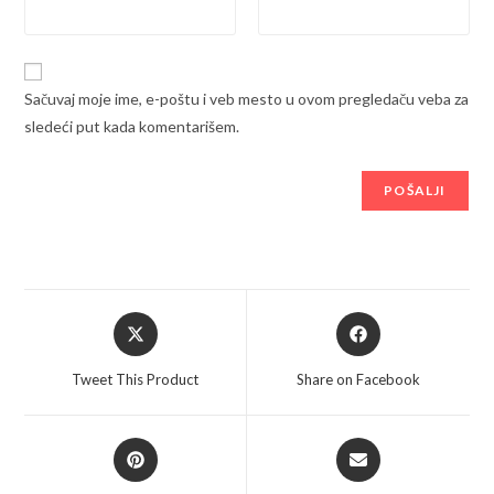
Sačuvaj moje ime, e-poštu i veb mesto u ovom pregledaču veba za
sledeći put kada komentarišem.
Opens
Opens
in
in
a
a
Tweet This Product
Share on Facebook
new
new
window
window
Opens
Opens
in
in