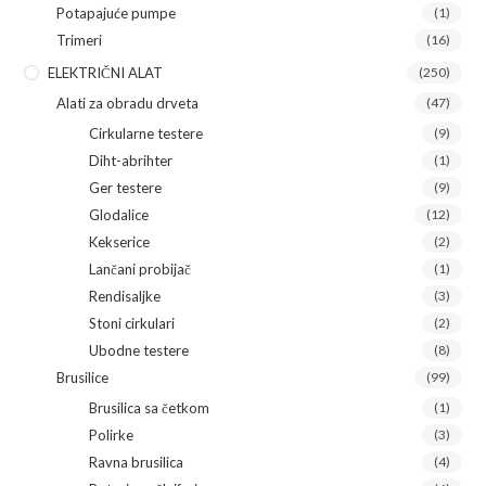
Potapajuće pumpe
(1)
Trimeri
(16)
ELEKTRIČNI ALAT
(250)
Alati za obradu drveta
(47)
Cirkularne testere
(9)
Diht-abrihter
(1)
Ger testere
(9)
Glodalice
(12)
Kekserice
(2)
Lančani probijač
(1)
Rendisaljke
(3)
Stoni cirkulari
(2)
Ubodne testere
(8)
Brusilice
(99)
Brusilica sa četkom
(1)
Polirke
(3)
Ravna brusilica
(4)