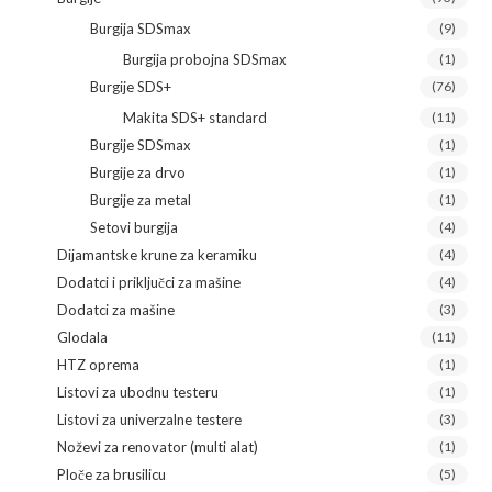
Burgija SDSmax
(9)
Burgija probojna SDSmax
(1)
Burgije SDS+
(76)
Makita SDS+ standard
(11)
Burgije SDSmax
(1)
Burgije za drvo
(1)
Burgije za metal
(1)
Setovi burgija
(4)
Dijamantske krune za keramiku
(4)
Dodatci i priključci za mašine
(4)
Dodatci za mašine
(3)
Glodala
(11)
HTZ oprema
(1)
Listovi za ubodnu testeru
(1)
Listovi za univerzalne testere
(3)
Noževi za renovator (multi alat)
(1)
Ploče za brusilicu
(5)