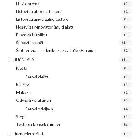
HTZ oprema
(1)
Listovi za ubodnu testeru
(1)
Listovi za univerzalne testere
(3)
Noževi za renovator (multi alat)
(1)
Ploče za brusilicu
(5)
Špicevi i sekači
(14)
Šrafovi ivici u redeniku za zavrtače s+za gips
(1)
RUČNI ALAT
(14)
Klešta
(3)
Setovi klešta
(1)
Ključevi
(1)
Makaze
(1)
Odvijači - šrafcigeri
(4)
Setovi odvijača
(4)
Stege
(1)
Testere i bonsek ramovi
(2)
Ručni Merni Alat
(4)