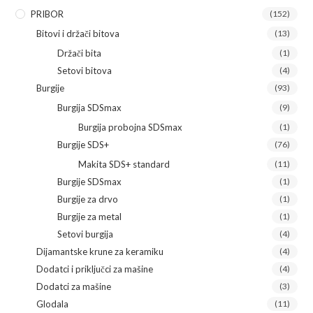
PRIBOR
(152)
Bitovi i držači bitova
(13)
Držači bita
(1)
Setovi bitova
(4)
Burgije
(93)
Burgija SDSmax
(9)
Burgija probojna SDSmax
(1)
Burgije SDS+
(76)
Makita SDS+ standard
(11)
Burgije SDSmax
(1)
Burgije za drvo
(1)
Burgije za metal
(1)
Setovi burgija
(4)
Dijamantske krune za keramiku
(4)
Dodatci i priključci za mašine
(4)
Dodatci za mašine
(3)
Glodala
(11)