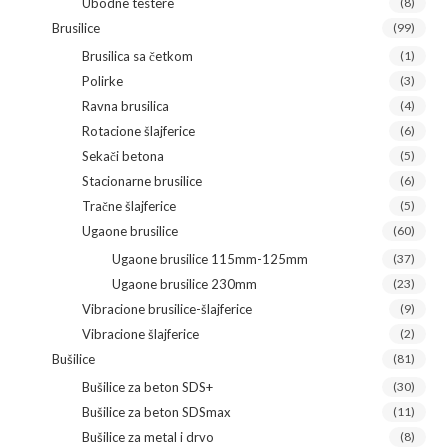
Ubodne testere
(8)
Brusilice
(99)
Brusilica sa četkom
(1)
Polirke
(3)
Ravna brusilica
(4)
Rotacione šlajferice
(6)
Sekači betona
(5)
Stacionarne brusilice
(6)
Tračne šlajferice
(5)
Ugaone brusilice
(60)
Ugaone brusilice 115mm-125mm
(37)
Ugaone brusilice 230mm
(23)
Vibracione brusilice-šlajferice
(9)
Vibracione šlajferice
(2)
Bušilice
(81)
Bušilice za beton SDS+
(30)
Bušilice za beton SDSmax
(11)
Bušilice za metal i drvo
(8)