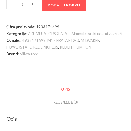
MILWAKEE
-
+
DODAJ U KORPU
M12
FRAIWF12-
0
Šifra proizvoda:
4933471699
akumulatorski
Kategorije:
AKUMULATORSKI ALAT
,
Akumulatorski udarni zavrtači
ugaoni
Oznake:
4933471699
,
M12 FRAIWF12-0
,
MILWAKEE
,
udarni
POWERSTATE
,
REDLINK PLUS
,
REDLITHIUM-ION
odvijač,12V,
Brend:
Milwaukee
1/2",
bez
baterije
i
OPIS
punjača
-
RECENZIJE (0)
4933471699
količina
Opis