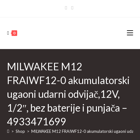
Skip
to
content
0
MILWAKEE M12
FRAIWF12-0 akumulatorski
ugaoni udarni odvijač,12V,
1/2″, bez baterije i punjača –
4933471699
>
Shop
>
MILWAKEE M12 FRAIWF12-0 akumulatorski ugaoni udarni odv