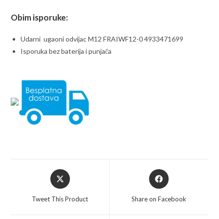
Obim isporuke:
Udarni ugaoni odvijac M12 FRAIWF12-0 4933471699
Isporuka bez baterija i punjača
Opens
Opens
in
in
a
a
Tweet This Product
Share on Facebook
new
new
window
window