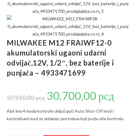
MILWAKEE M12 FRAIWF12-0
akumulatorski ugaoni udarni
odvijač,12V, 1/2″, bez baterije i
punjača – 4933471699
30.700,00
рсд
Originalna
Trenutna
cena
cena
37.910,00
рсд
je
je:
bila:
30.700,00 р
37.910,00 рсд.
Alat ima 4 moda kontrole uključujući Auto Shut-Off mod i
kontrolisani mod za skidanje zavrtnjeva koji pruža više kontrole.