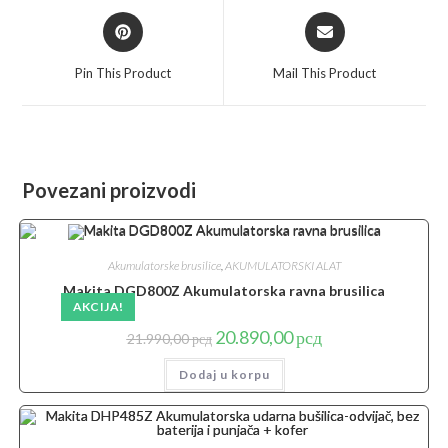
Opens
Opens
in
in
a
a
Pin This Product
Mail This Product
new
new
window
window
Povezani proizvodi
Akumulatorske brusilice
,
AKUMULATORSKI ALAT
Makita DGD800Z Akumulatorska ravna brusilica
AKCIJA!
Originalna
Trenutna
20.890,00
рсд
21.990,00
рсд
cena
cena
je
je:
Dodaj u korpu
bila:
20.890,00 рсд.
21.990,00 рсд.