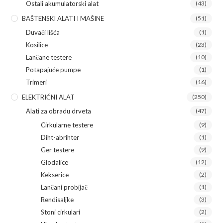
Ostali akumulatorski alat
(43)
BAŠTENSKI ALATI I MAŠINE
(51)
Duvači lišća
(1)
Kosilice
(23)
Lančane testere
(10)
Potapajuće pumpe
(1)
Trimeri
(16)
ELEKTRIČNI ALAT
(250)
Alati za obradu drveta
(47)
Cirkularne testere
(9)
Diht-abrihter
(1)
Ger testere
(9)
Glodalice
(12)
Kekserice
(2)
Lančani probijač
(1)
Rendisaljke
(3)
Stoni cirkulari
(2)