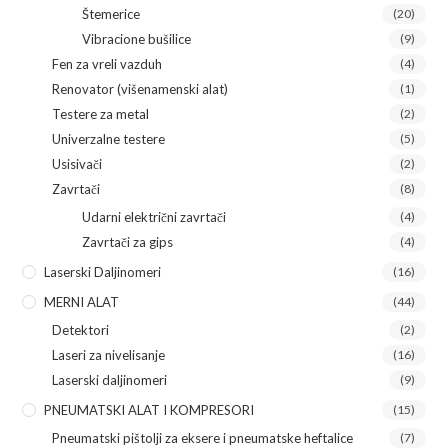
Štemerice
(20)
Vibracione bušilice
(9)
Fen za vreli vazduh
(4)
Renovator (višenamenski alat)
(1)
Testere za metal
(2)
Univerzalne testere
(5)
Usisivači
(2)
Zavrtači
(8)
Udarni električni zavrtači
(4)
Zavrtači za gips
(4)
Laserski Daljinomeri
(16)
MERNI ALAT
(44)
Detektori
(2)
Laseri za nivelisanje
(16)
Laserski daljinomeri
(9)
PNEUMATSKI ALAT I KOMPRESORI
(15)
Pneumatski pištolji za eksere i pneumatske heftalice
(7)