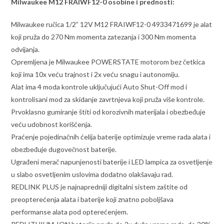
Milwaukee M12 FRAIWF12-0 osobine i prednosti:
Milwaukee ručica 1/2” 12V M12 FRAIWF12-0 4933471699 je alat
koji pruža do 270 Nm momenta zatezanja i 300 Nm momenta
odvijanja.
Opremljena je Milwaukee POWERSTATE motorom bez četkica
koji ima 10x veću trajnost i 2x veću snagu i autonomiju.
Alat ima 4 moda kontrole uključujući Auto Shut-Off mod i
kontrolisani mod za skidanje zavrtnjeva koji pruža više kontrole.
Prvoklasno gumiranje štiti od korozivnih materijala i obezbeđuje
veću udobnost korišćenja.
Praćenje pojedinačnih ćelija baterije optimizuje vreme rada alata i
obezbeđuje dugovečnost baterije.
Ugrađeni merač napunjenosti baterije i LED lampica za osvetljenje
u slabo osvetljenim uslovima dodatno olakšavaju rad.
REDLINK PLUS je najnapredniji digitalni sistem zaštite od
preopterećenja alata i baterije koji znatno poboljšava
performanse alata pod opterećenjem.