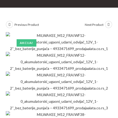
Previous Product
Next Product
AKCIJA!