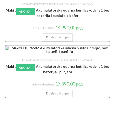
Akumulatorske vibracione bušilice
,
AKUMULATORSKI ALAT
Makita DHP485Z Akumulatorska udarna bušilica-odvijač, bez
AKCIJA!
baterija i punjača + kofer
Originalna
Trenutna
14.990,00
рсд
19.790,00
рсд
cena
cena
je
je:
Dodaj u korpu
bila:
14.990,00 рсд.
19.790,00 рсд.
Akumulatorske vibracione bušilice
,
AKUMULATORSKI ALAT
Makita DHP458Z Akumulatorska udarna bušilica-odvijač, bez
AKCIJA!
baterija i punjača
Originalna
Trenutna
17.890,00
рсд
21.990,00
рсд
cena
cena
je
je:
Dodaj u korpu
bila:
17.890,00 рсд.
21.990,00 рсд.