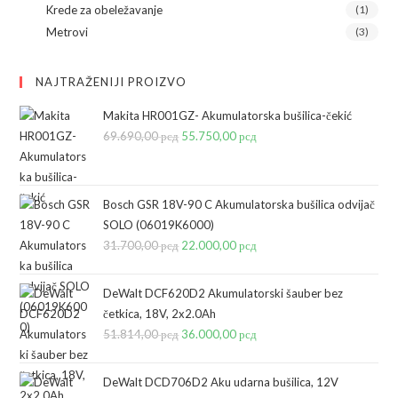
Krede za obeležavanje
(1)
Metrovi
(3)
NAJTRAŽENIJI PROIZVO
Makita HR001GZ- Akumulatorska bušilica-čekić
69.690,00
рсд
Originalna
55.750,00
рсд
Trenutna
cena
cena
je
je:
bila:
55.750,00 рсд.
Bosch GSR 18V-90 C Akumulatorska bušilica odvijač
SOLO (06019K6000)
69.690,00 рсд.
31.700,00
рсд
Originalna
22.000,00
рсд
Trenutna
cena
cena
je
je:
DeWalt DCF620D2 Akumulatorski šauber bez
bila:
22.000,00 рсд.
četkica, 18V, 2x2.0Ah
51.814,00
рсд
31.700,00 рсд.
Originalna
36.000,00
рсд
Trenutna
cena
cena
je
je:
DeWalt DCD706D2 Aku udarna bušilica, 12V