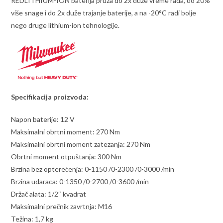
REDLITHIUM-ION baterija pruža do 2x duže vreme rada, do 20%
više snage i do 2x duže trajanje baterije, a na -20°C radi bolje
nego druge lithium-ion tehnologije.
Specifikacija proizvoda:
Napon baterije: 12 V
Maksimalni obrtni moment: 270 Nm
Maksimalni obrtni moment zatezanja: 270 Nm
Obrtni moment otpuštanja: 300 Nm
Brzina bez opterećenja: 0-1150 /0-2300 /0-3000 /min
Brzina udaraca: 0-1350 /0-2700 /0-3600 /min
Držač alata: 1/2″ kvadrat
Maksimalni prečnik zavrtnja: M16
Težina: 1,7 kg