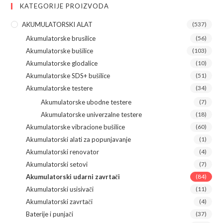
KATEGORIJE PROIZVODA
AKUMULATORSKI ALAT
(537)
Akumulatorske brusilice
(56)
Akumulatorske bušilice
(103)
Akumulatorske glodalice
(10)
Akumulatorske SDS+ bušilice
(51)
Akumulatorske testere
(34)
Akumulatorske ubodne testere
(7)
Akumulatorske univerzalne testere
(18)
Akumulatorske vibracione bušilice
(60)
Akumulatorski alati za popunjavanje
(1)
Akumulatorski renovator
(4)
Akumulatorski setovi
(7)
Akumulatorski udarni zavrtači
(84)
Akumulatorski usisivači
(11)
Akumulatorski zavrtači
(4)
Baterije i punjači
(37)