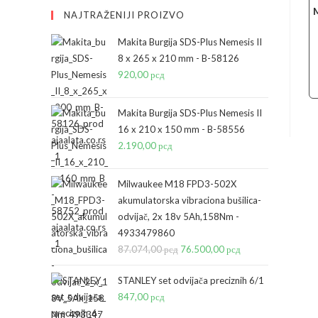
NAJTRAŽENIJI PROIZVO
Makita Burgija SDS-Plus Nemesis II
8 x 265 x 210 mm - B-58126
920,00
рсд
Makita Burgija SDS-Plus Nemesis II
16 x 210 x 150 mm - B-58556
2.190,00
рсд
Milwaukee M18 FPD3-502X
akumulatorska vibraciona bušilica-
odvijač, 2x 18v 5Ah,158Nm -
4933479860
87.074,00
рсд
Originalna
76.500,00
рсд
Trenutna
cena
cena
STANLEY set odvijača preciznih 6/1
je
je:
847,00
рсд
bila:
76.500,00 рсд.