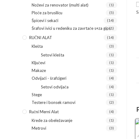
Noževi za renovator (multi alat)
(1)
S
Ploče za brusilicu
(5)
Špicevi i sekači
(14)
Šrafovi ivici u redeniku za zavrtače s+za gips
(1)
RUČNI ALAT
(14)
Klešta
(3)
Setovi klešta
(1)
Ključevi
(1)
Makaze
(1)
Odvijači - šrafcigeri
(4)
Setovi odvijača
(4)
Stege
(1)
Testere i bonsek ramovi
(2)
Ručni Merni Alat
(4)
Krede za obeležavanje
(1)
Metrovi
(3)
A