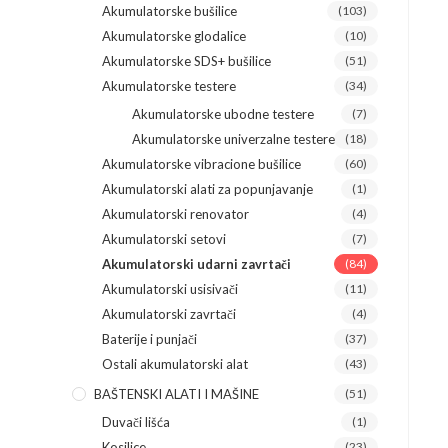
Akumulatorske bušilice
(103)
Akumulatorske glodalice
(10)
Akumulatorske SDS+ bušilice
(51)
Akumulatorske testere
(34)
Akumulatorske ubodne testere
(7)
Akumulatorske univerzalne testere
(18)
Akumulatorske vibracione bušilice
(60)
Akumulatorski alati za popunjavanje
(1)
Akumulatorski renovator
(4)
Akumulatorski setovi
(7)
Akumulatorski udarni zavrtači
(84)
Akumulatorski usisivači
(11)
Akumulatorski zavrtači
(4)
Baterije i punjači
(37)
Ostali akumulatorski alat
(43)
BAŠTENSKI ALATI I MAŠINE
(51)
Duvači lišća
(1)
Kosilice
(23)