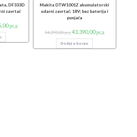
ata, DF333D
Makita DTW1001Z akumulatorski
rni zavrtač
udarni zavrtač; 18V; bez baterija i
punjača
lna
Trenutna
5,00
рсд
cena
Originalna
Trenutna
43.390,00
рсд
54.290,00
рсд
je:
cena
cena
u
33.905,00 рсд.
je
je:
0 рсд.
Dodaj u korpu
bila:
43.390,00 рсд.
54.290,00 рсд.