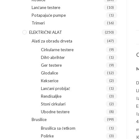
Lančane testere
(10)
Potapajuće pumpe
(1)
Trimeri
(16)
ELEKTRIČNI ALAT
(250)
Alati za obradu drveta
(47)
Cirkularne testere
(9)
O
Diht-abrihter
(1)
Ger testere
(9)
M
Glodalice
(12)
Kekserice
(2)
D
Lančani probijač
(1)
L
Rendisaljke
(3)
I
Stoni cirkulari
(2)
E
Ubodne testere
(8)
I
Brusilice
(99)
4
Brusilica sa četkom
(1)
m
Polirke
(3)
K