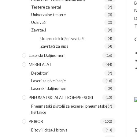
B
Testere za metal
(2)
B
Univerzalne testere
(5)
D
Usisivači
(2)
T
Zavrtači
(8)
O
Udarni električni zavrtači
(4)
Zavrtači za gips
(4)
Laserski Daljinomeri
(16)
MERNI ALAT
(44)
Detektori
(2)
Laseri za nivelisanje
(16)
Laserski daljinomeri
(9)
PNEUMATSKI ALAT I KOMPRESORI
(15)
Pneumatski pištolji za eksere i pneumatske
(7)
heftalice
PRIBOR
(152)
R
Bitovi i držači bitova
(13)