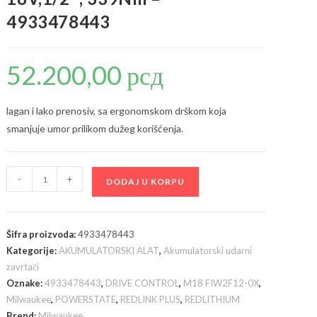
4933478443
52.200,00
рсд
lagan i lako prenosiv, sa ergonomskom drškom koja
smanjuje umor prilikom dužeg korišćenja.
Milwaukee
-
+
DODAJ U KORPU
M18
FIW2F12-
0X
Šifra proizvoda:
4933478443
akumulatorski
Kategorije:
AKUMULATORSKI ALAT
,
Akumulatorski udarni
udarni
zavrtači
odvijač,
Oznake:
4933478443
,
DRIVE CONTROL
,
M18 FIW2F12-0X
,
18V,1/2",
Milwaukee
,
POWERSTATE
,
REDLINK PLUS
,
REDLITHIUM
339Nm
Brend:
Milwaukee