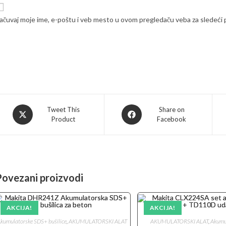
ačuvaj moje ime, e-poštu i veb mesto u ovom pregledaču veba za sledeći
Opens
Opens
Tweet This
Share on
Product
Facebook
in
in
a
a
new
new
window
window
Povezani proizvodi
AKCIJA!
AKCIJA!
kumulatorske SDS+ bušilice
,
AKUMULATORSKI ALAT
AKUMULATORSKI ALAT
,
Akumul