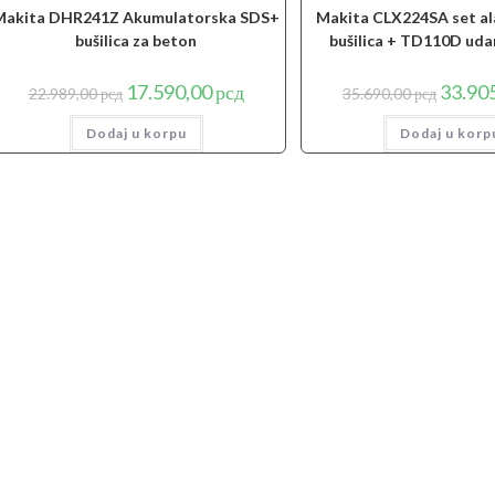
Makita DHR241Z Akumulatorska SDS+
Makita CLX224SA set al
bušilica za beton
bušilica + TD110D uda
Originalna
Trenutna
Origina
17.590,00
рсд
33.90
22.989,00
рсд
35.690,00
рсд
cena
cena
cena
je
je:
je
Dodaj u korpu
bila:
17.590,00 рсд.
Dodaj u korp
bila:
22.989,00 рсд.
35.690,0