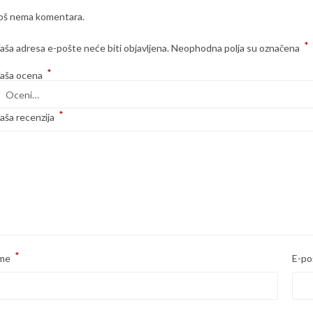
oš nema komentara.
*
aša adresa e-pošte neće biti objavljena.
Neophodna polja su označena
*
aša ocena
*
aša recenzija
*
me
E-po