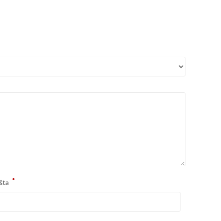
*
šta