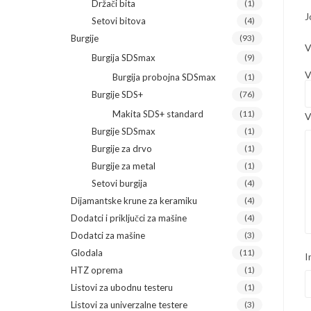
Držači bita
(1)
J
Setovi bitova
(4)
Burgije
(93)
V
Burgija SDSmax
(9)
V
Burgija probojna SDSmax
(1)
Burgije SDS+
(76)
Makita SDS+ standard
(11)
V
Burgije SDSmax
(1)
Burgije za drvo
(1)
Burgije za metal
(1)
Setovi burgija
(4)
Dijamantske krune za keramiku
(4)
Dodatci i priključci za mašine
(4)
Dodatci za mašine
(3)
Glodala
(11)
I
HTZ oprema
(1)
Listovi za ubodnu testeru
(1)
Listovi za univerzalne testere
(3)