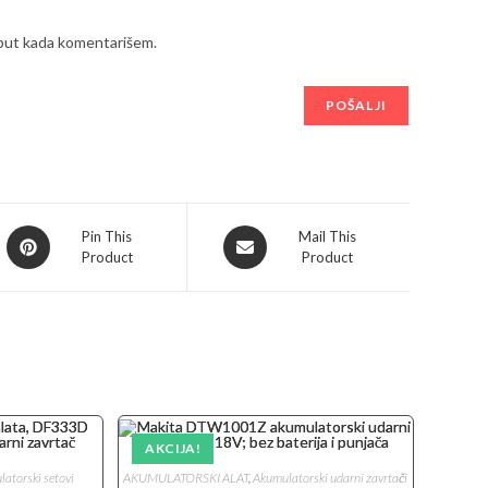
 put kada komentarišem.
Opens
Opens
Pin This
Mail This
Product
Product
in
in
a
a
new
new
window
window
AKCIJA!
atorski setovi
AKUMULATORSKI ALAT
,
Akumulatorski udarni zavrtači