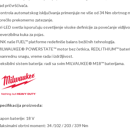
ad pričvršćivača.
ontrola automatskog isključivanja primenjuje ne više od 34 Nm obrtnog mo
prečilo prekomerno zatezanje.
ri-LED svetla isporučuju osvetljenje visoke definicije za povećanje vidljiv
everzibilna kuka za pojas.
NK naše FUEL™ platforme redefiniše balans bežičnih tehnologija.
ILWAUKEE® POWERSTATE™ motor bez četkica, REDLITHIUM™ baterija i
zvanrednu snagu, vreme rada i izdržljivost.
leksibilni sistem baterija: radi sa svim MILVAUKEE® M18™ baterijama.
pecifikacija proizvoda:
apon baterije: 18 V
aksimalni obrtni moment: 34 /102 / 203 / 339 Nm