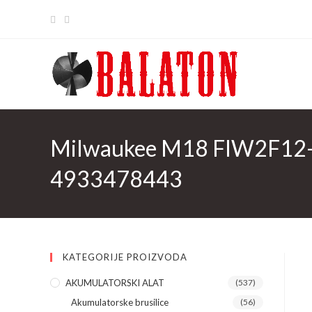
Skip
to
content
Milwaukee M18 FIW2F12-0X
4933478443
KATEGORIJE PROIZVODA
AKUMULATORSKI ALAT
(537)
Akumulatorske brusilice
(56)