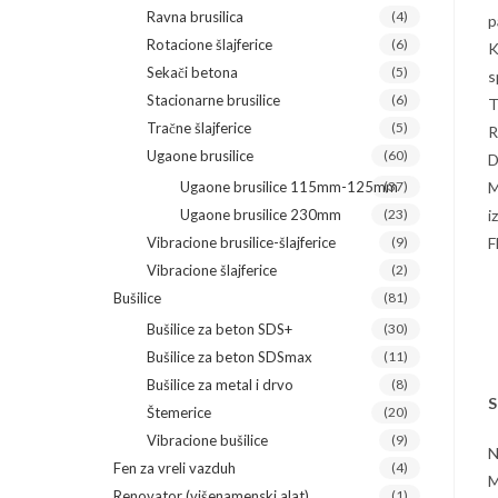
Ravna brusilica
(4)
p
Rotacione šlajferice
(6)
K
Sekači betona
(5)
s
Stacionarne brusilice
(6)
T
Tračne šlajferice
(5)
R
Ugaone brusilice
(60)
D
Ugaone brusilice 115mm-125mm
(37)
M
Ugaone brusilice 230mm
(23)
i
Vibracione brusilice-šlajferice
(9)
F
Vibracione šlajferice
(2)
Bušilice
(81)
Bušilice za beton SDS+
(30)
Bušilice za beton SDSmax
(11)
Bušilice za metal i drvo
(8)
S
Štemerice
(20)
Vibracione bušilice
(9)
N
Fen za vreli vazduh
(4)
M
Renovator (višenamenski alat)
(1)