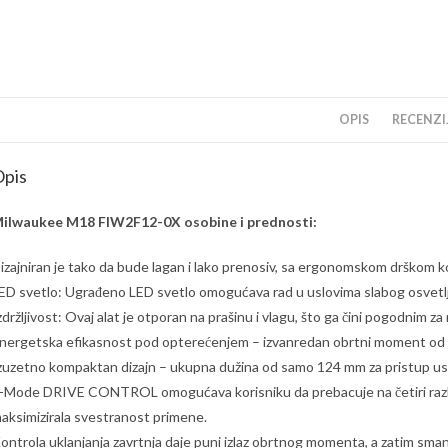
OPIS
RECENZIJ
pis
ilwaukee M18 FIW2F12-0X osobine i prednosti:
izajniran je tako da bude lagan i lako prenosiv, sa ergonomskom drškom k
ED svetlo: Ugrađeno LED svetlo omogućava rad u uslovima slabog osvetlj
zdržljivost: Ovaj alat je otporan na prašinu i vlagu, što ga čini pogodnim za 
nergetska efikasnost pod opterećenjem – izvanredan obrtni moment od
zuzetno kompaktan dizajn – ukupna dužina od samo 124 mm za pristup us
-Mode DRIVE CONTROL omogućava korisniku da prebacuje na četiri razli
aksimizirala svestranost primene.
ontrola uklanjanja zavrtnja daje puni izlaz obrtnog momenta, a zatim smanj