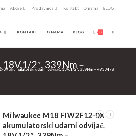
vna
Akcije
Prodavnica
Kontakt
O nama
BLOG
TOGGLE
A
KONTAKT
O NAMA
BLOG
0
, 18V,1/2″, 339Nm –
WEBSITE
0X akumulatorski udarni odvijač, 18V,1/2″, 339Nm – 4933478443
SEARCH
Milwaukee M18 FIW2F12-0X
akumulatorski udarni odvijač,
18V,1/2″, 339Nm –