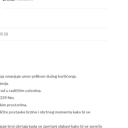
-
4933478443
količina
E (0)
oja smanjuje umor prilikom dužeg korišćenja.
enja.
rad u različitim uslovima.
 339 Nm.
kim prostorima.
čite postavke brzine i obrtnog momenta kako bi se
uje broj obrtaja kada se zavrtanj olabavi kako bi se sprečio