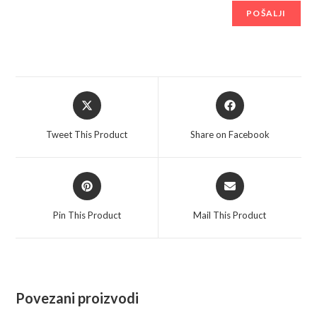
Opens
Opens
in
in
a
a
Tweet This Product
Share on Facebook
new
new
window
window
Opens
Opens
in
in
a
a
Pin This Product
Mail This Product
new
new
window
window
Povezani proizvodi