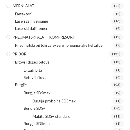
MERNI ALAT
(44)
Detektori
(2)
Laseri za nivelisanje
(16)
Laserski daljinomeri
(9)
PNEUMATSKI ALAT I KOMPRESORI
(15)
Pneumatski pištolji za eksere i pneumatske heftalice
(7)
PRIBOR
(152)
Bitovi i držači bitova
(13)
Držači bita
(1)
Setovi bitova
(4)
Burgije
(93)
Burgija SDSmax
(9)
Burgija probojna SDSmax
(1)
Burgije SDS+
(76)
Makita SDS+ standard
(11)
Burgije SDSmax
(1)