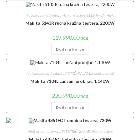
Alati za obradu drveta
,
Cirkularne testere
,
ELEKTRIČNI ALAT
Makita 5143R ručna kružna testera, 2200W
119.990,00
рсд
Dodaj u korpu
Alati za obradu drveta
,
ELEKTRIČNI ALAT
,
Lančani probijač
Makita 7104L Lančani probijač, 1.140W
220.990,00
рсд
Dodaj u korpu
Alati za obradu drveta
,
ELEKTRIČNI ALAT
,
Ubodne testere
Makita 4351FCT ubodna testera, 720W