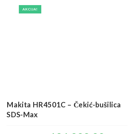
AKCIJA!
Makita HR4501C – Čekić-bušilica
SDS-Max
Originalna
Trenu