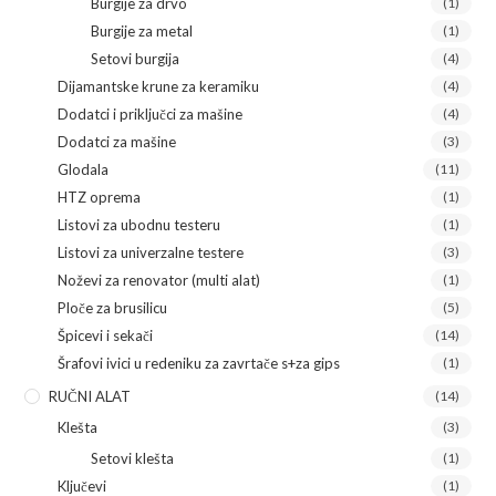
Burgije za drvo
(1)
Burgije za metal
(1)
Setovi burgija
(4)
Dijamantske krune za keramiku
(4)
Dodatci i priključci za mašine
(4)
Dodatci za mašine
(3)
Glodala
(11)
HTZ oprema
(1)
Listovi za ubodnu testeru
(1)
Listovi za univerzalne testere
(3)
Noževi za renovator (multi alat)
(1)
Ploče za brusilicu
(5)
Špicevi i sekači
(14)
Šrafovi ivici u redeniku za zavrtače s+za gips
(1)
RUČNI ALAT
(14)
Klešta
(3)
Setovi klešta
(1)
Ključevi
(1)