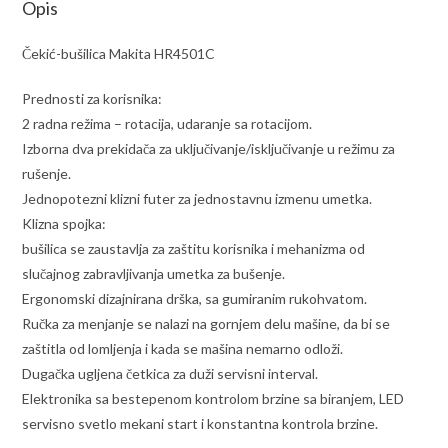
Opis
Čekić-bušilica Makita HR4501C
Prednosti za korisnika:
2 radna režima – rotacija, udaranje sa rotacijom.
Izborna dva prekidača za uključivanje/isključivanje u režimu za
rušenje.
Jednopotezni klizni futer za jednostavnu izmenu umetka.
Klizna spojka:
bušilica se zaustavlja za zaštitu korisnika i mehanizma od
slučajnog zabravljivanja umetka za bušenje.
Ergonomski dizajnirana drška, sa gumiranim rukohvatom.
Ručka za menjanje se nalazi na gornjem delu mašine, da bi se
zaštitla od lomljenja i kada se mašina nemarno odloži.
Dugačka ugljena četkica za duži servisni interval.
Elektronika sa bestepenom kontrolom brzine sa biranjem, LED
servisno svetlo mekani start i konstantna kontrola brzine.