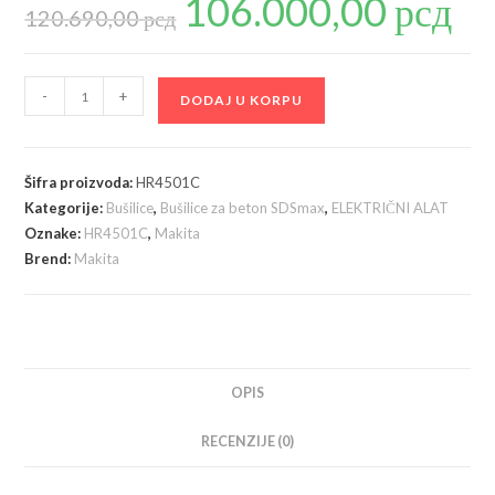
106.000,00
рсд
cena
cena
120.690,00
рсд
je
je:
bila:
106.00
120.690,00 рсд.
Makita
-
+
DODAJ U KORPU
HR4501C
-
Čekić-
Šifra proizvoda:
HR4501C
bušilica
Kategorije:
Bušilice
,
Bušilice za beton SDSmax
,
ELEKTRIČNI ALAT
SDS-
Oznake:
HR4501C
,
Makita
Max
Brend:
Makita
količina
OPIS
RECENZIJE (0)