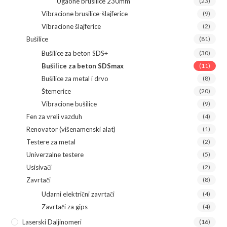
Ugaone brusilice 230mm
(23)
Vibracione brusilice-šlajferice
(9)
Vibracione šlajferice
(2)
Bušilice
(81)
Bušilice za beton SDS+
(30)
Bušilice za beton SDSmax
(11)
Bušilice za metal i drvo
(8)
Štemerice
(20)
Vibracione bušilice
(9)
Fen za vreli vazduh
(4)
Renovator (višenamenski alat)
(1)
Testere za metal
(2)
Univerzalne testere
(5)
Usisivači
(2)
Zavrtači
(8)
Udarni električni zavrtači
(4)
Zavrtači za gips
(4)
Laserski Daljinomeri
(16)