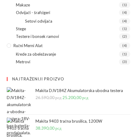
Makaze
(1)
Odvijači - šrafcigeri
(4)
Setovi odvijača
(4)
Stege
(1)
Testere i bonsek ramovi
(2)
Ručni Merni Alat
(4)
Krede za obeležavanje
(1)
Metrovi
(3)
NAJTRAŽENIJI PROIZVO
Makita DJV184Z Akumulatorska ubodna testera
26.590,00
рсд
Originalna
25.200,00
рсд
Trenutna
cena
cena
je
je:
bila:
25.200,00 рсд.
Makita 9403 tračna brusilica, 1200W
38.390,00
рсд
26.590,00 рсд.