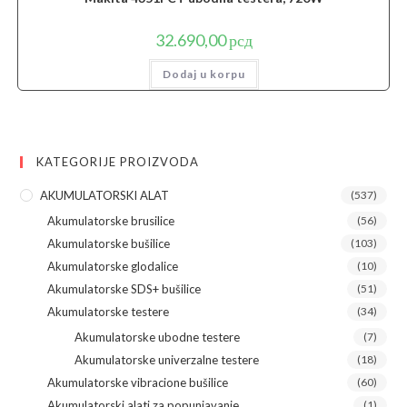
32.690,00
рсд
Dodaj u korpu
KATEGORIJE PROIZVODA
AKUMULATORSKI ALAT
(537)
Akumulatorske brusilice
(56)
Akumulatorske bušilice
(103)
Akumulatorske glodalice
(10)
Akumulatorske SDS+ bušilice
(51)
Akumulatorske testere
(34)
Akumulatorske ubodne testere
(7)
Akumulatorske univerzalne testere
(18)
Akumulatorske vibracione bušilice
(60)
Akumulatorski alati za popunjavanje
(1)