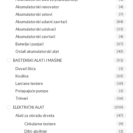
Akumulatorski renovator
(4)
Akumulatorski setovi
(7)
Akumulatorski udarni zavrtači
(84)
Akumulatorski usisivači
(11)
Akumulatorski zavrtači
(4)
Baterije i punjači
(37)
Ostali akumulatorski alat
(43)
BAŠTENSKI ALATI I MAŠINE
(51)
Duvači lišća
(1)
Kosilice
(23)
Lančane testere
(10)
Potapajuće pumpe
(1)
Trimeri
(16)
ELEKTRIČNI ALAT
(250)
Alati za obradu drveta
(47)
Cirkularne testere
(9)
Diht-abrihter
(1)