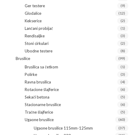
Ger testere
(9)
Glodalice
(12)
Kekserice
(2)
Lančani probijač
(1)
Rendisaljke
(3)
Stoni cirkulari
(2)
Ubodne testere
(8)
Brusilice
(99)
Brusilica sa četkom
(1)
Polirke
(3)
Ravna brusilica
(4)
Rotacione šlajferice
(6)
Sekači betona
(5)
Stacionarne brusilice
(6)
Tračne šlajferice
(5)
Ugaone brusilice
(60)
Ugaone brusilice 115mm-125mm
(37)