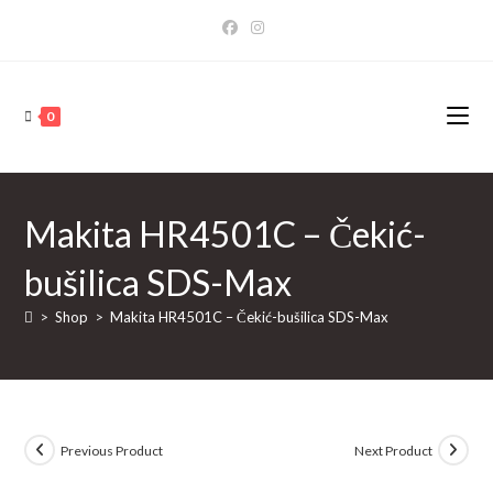
Skip
to
content
0
Makita HR4501C – Čekić-
bušilica SDS-Max
>
Shop
>
Makita HR4501C – Čekić-bušilica SDS-Max
Previous Product
Next Product