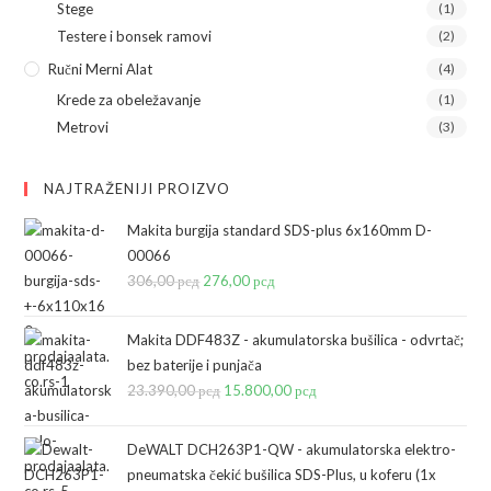
Stege
(1)
Testere i bonsek ramovi
(2)
Ručni Merni Alat
(4)
Krede za obeležavanje
(1)
Metrovi
(3)
NAJTRAŽENIJI PROIZVO
Makita burgija standard SDS-plus 6x160mm D-
00066
306,00
рсд
Originalna
276,00
рсд
Trenutna
cena
cena
je
je:
Makita DDF483Z - akumulatorska bušilica - odvrtač;
bila:
276,00 рсд.
bez baterije i punjača
23.390,00
рсд
306,00 рсд.
Originalna
15.800,00
рсд
Trenutna
cena
cena
je
je:
DeWALT DCH263P1-QW - akumulatorska elektro-
bila:
15.800,00 рсд.
pneumatska čekić bušilica SDS-Plus, u koferu (1x