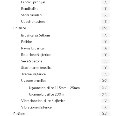
Lančani probijač
(1)
Rendisaljke
(3)
Stoni cirkulari
(2)
Ubodne testere
(8)
Brusilice
(99)
Brusilica sa četkom
(1)
Polirke
(3)
Ravna brusilica
(4)
Rotacione šlajferice
(6)
Sekači betona
(5)
Stacionarne brusilice
(6)
Tračne šlajferice
(5)
Ugaone brusilice
(60)
Ugaone brusilice 115mm-125mm
(37)
Ugaone brusilice 230mm
(23)
Vibracione brusilice-šlajferice
(9)
Vibracione šlajferice
(2)
Bušilice
(81)