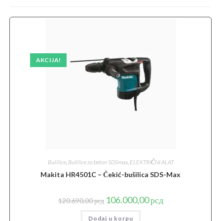
AKCIJA!
Bušilice
,
Bušilice za beton SDSmax
,
ELEKTRIČNI ALAT
Makita HR4501C – Čekić-bušilica SDS-Max
Originalna
Trenutna
106.000,00
рсд
120.690,00
рсд
cena
cena
je
je:
Dodaj u korpu
bila:
106.000,00 рсд.