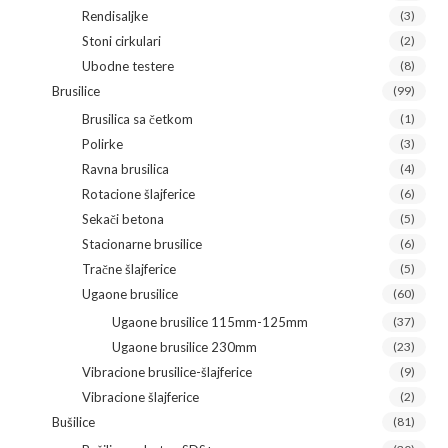
Rendisaljke
(3)
Stoni cirkulari
(2)
Ubodne testere
(8)
Brusilice
(99)
Brusilica sa četkom
(1)
Polirke
(3)
Ravna brusilica
(4)
Rotacione šlajferice
(6)
Sekači betona
(5)
Stacionarne brusilice
(6)
Tračne šlajferice
(5)
Ugaone brusilice
(60)
Ugaone brusilice 115mm-125mm
(37)
Ugaone brusilice 230mm
(23)
Vibracione brusilice-šlajferice
(9)
Vibracione šlajferice
(2)
Bušilice
(81)