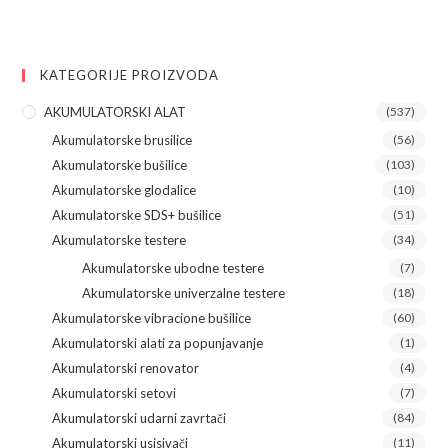
KATEGORIJE PROIZVODA
AKUMULATORSKI ALAT
(537)
Akumulatorske brusilice
(56)
Akumulatorske bušilice
(103)
Akumulatorske glodalice
(10)
Akumulatorske SDS+ bušilice
(51)
Akumulatorske testere
(34)
Akumulatorske ubodne testere
(7)
Akumulatorske univerzalne testere
(18)
Akumulatorske vibracione bušilice
(60)
Akumulatorski alati za popunjavanje
(1)
Akumulatorski renovator
(4)
Akumulatorski setovi
(7)
Akumulatorski udarni zavrtači
(84)
Akumulatorski usisivači
(11)