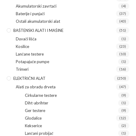
Akumulatorski zavrtači
(4)
Baterije i punjači
(37)
Ostali akumulatorski alat
(43)
BAŠTENSKI ALATI I MAŠINE
(51)
Duvači lišća
(1)
Kosilice
(23)
Lančane testere
(10)
Potapajuće pumpe
(1)
Trimeri
(16)
ELEKTRIČNI ALAT
(250)
Alati za obradu drveta
(47)
Cirkularne testere
(9)
Diht-abrihter
(1)
Ger testere
(9)
Glodalice
(12)
Kekserice
(2)
Lančani probijač
(1)