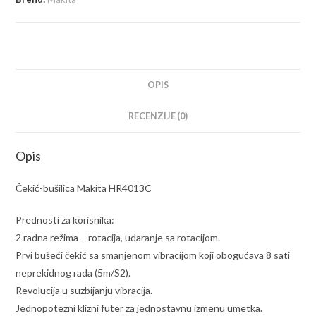
količina
OPIS
RECENZIJE (0)
Opis
Čekić-bušilica Makita HR4013C
Prednosti za korisnika:
2 radna režima – rotacija, udaranje sa rotacijom.
Prvi bušeći čekić sa smanjenom vibracijom koji obogućava 8 sati
neprekidnog rada (5m/S2).
Revolucija u suzbijanju vibracija.
Jednopotezni klizni futer za jednostavnu izmenu umetka.