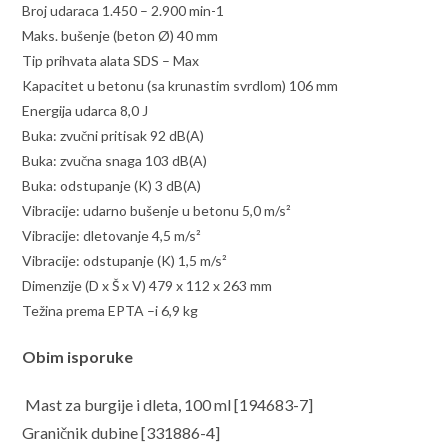
Broj udaraca 1.450 – 2.900 min-1
Maks. bušenje (beton Ø) 40 mm
Tip prihvata alata SDS – Max
Kapacitet u betonu (sa krunastim svrdlom) 106 mm
Energija udarca 8,0 J
Buka: zvučni pritisak 92 dB(A)
Buka: zvučna snaga 103 dB(A)
Buka: odstupanje (K) 3 dB(A)
Vibracije: udarno bušenje u betonu 5,0 m/s²
Vibracije: dletovanje 4,5 m/s²
Vibracije: odstupanje (K) 1,5 m/s²
Dimenzije (D x Š x V) 479 x 112 x 263 mm
Težina prema EPTA –i 6,9 kg
Obim isporuke
Mast za burgije i dleta, 100 ml [194683-7]
Graničnik dubine [331886-4]