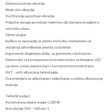
Aktivna kontrola vibracija.
Nizak nivo vibracija.
Kućište koje apsorbuje vibracije.
Prigušna opruga apsorbuje reaktivnu silu izazvanu burgijom u
trenutku udara.
Klizna spojka:
bušilica se zaustavlja za zaštitu korisnika i mehanizma od
slučajnog zabravljivanja umetka za bušenje.
Ergonomski dizajnirana drška, sa gumiranim rukohvatom.
Elektronika sa bestepenom kontrolom brzine sa biranjem, LED
servisno svetlo mekani start i konstantna kontrola brzine.
AVT – anti-vibraciona tehnologija.
Dva prekidača za uključivanje i isključivanje u režimu vibracionog
bušenja.
Tehnički podaci:
Kontinuirana ulazna snaga 1.100 W
Broj obrtaja 250 – 500 min-1