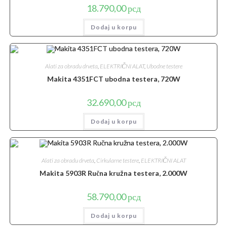
18.790,00
рсд
Dodaj u korpu
Alati za obradu drveta
,
ELEKTRIČNI ALAT
,
Ubodne testere
Makita 4351FCT ubodna testera, 720W
32.690,00
рсд
Dodaj u korpu
Alati za obradu drveta
,
Cirkularne testere
,
ELEKTRIČNI ALAT
Makita 5903R Ručna kružna testera, 2.000W
58.790,00
рсд
Dodaj u korpu