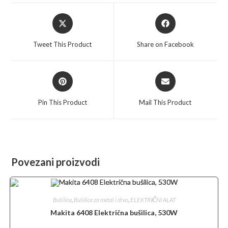
Opens
Opens
in
in
a
a
Tweet This Product
Share on Facebook
new
new
window
window
Opens
Opens
in
in
a
a
Pin This Product
Mail This Product
new
new
window
window
Povezani proizvodi
Bušilice
,
Bušilice za metal i drvo
,
ELEKTRIČNI ALAT
Makita 6408 Električna bušilica, 530W