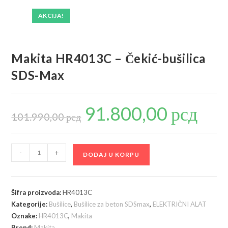
AKCIJA!
Makita HR4013C – Čekić-bušilica
SDS-Max
91.800,00
рсд
Originalna
Trenutna
cena
cena
101.990,00
рсд
je
je:
bila:
91.800,00
101.990,00 рсд.
Makita
-
+
DODAJ U KORPU
HR4013C
-
Čekić-
Šifra proizvoda:
HR4013C
bušilica
Kategorije:
Bušilice
,
Bušilice za beton SDSmax
,
ELEKTRIČNI ALAT
SDS-
Oznake:
HR4013C
,
Makita
Max
Brend:
Makita