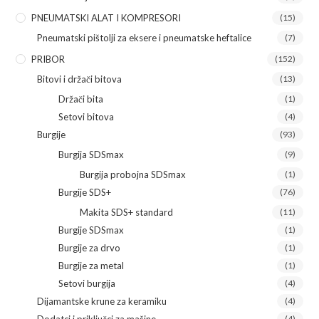
PNEUMATSKI ALAT I KOMPRESORI
(15)
Pneumatski pištolji za eksere i pneumatske heftalice
(7)
PRIBOR
(152)
Bitovi i držači bitova
(13)
Držači bita
(1)
Setovi bitova
(4)
Burgije
(93)
Burgija SDSmax
(9)
Burgija probojna SDSmax
(1)
Burgije SDS+
(76)
Makita SDS+ standard
(11)
Burgije SDSmax
(1)
Burgije za drvo
(1)
Burgije za metal
(1)
Setovi burgija
(4)
Dijamantske krune za keramiku
(4)
Dodatci i priključci za mašine
(4)