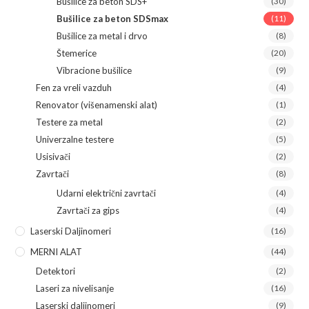
Bušilice za beton SDS+
(30)
Bušilice za beton SDSmax
(11)
Bušilice za metal i drvo
(8)
Štemerice
(20)
Vibracione bušilice
(9)
Fen za vreli vazduh
(4)
Renovator (višenamenski alat)
(1)
Testere za metal
(2)
Univerzalne testere
(5)
Usisivači
(2)
Zavrtači
(8)
Udarni električni zavrtači
(4)
Zavrtači za gips
(4)
Laserski Daljinomeri
(16)
MERNI ALAT
(44)
Detektori
(2)
Laseri za nivelisanje
(16)
Laserski daljinomeri
(9)