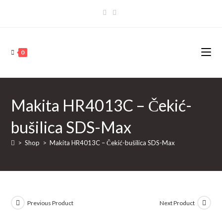
Skip
to
content
0
Makita HR4013C – Čekić-
bušilica SDS-Max
>
Shop
>
Makita HR4013C – Čekić-bušilica SDS-Max
Previous Product
Next Product