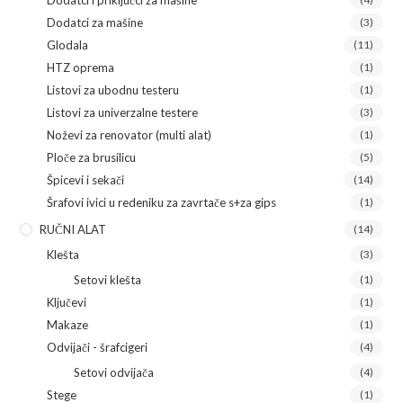
Dodatci za mašine
(3)
Glodala
(11)
HTZ oprema
(1)
Listovi za ubodnu testeru
(1)
Listovi za univerzalne testere
(3)
Noževi za renovator (multi alat)
(1)
Ploče za brusilicu
(5)
Špicevi i sekači
(14)
Šrafovi ivici u redeniku za zavrtače s+za gips
(1)
RUČNI ALAT
(14)
Klešta
(3)
Setovi klešta
(1)
Ključevi
(1)
Makaze
(1)
Odvijači - šrafcigeri
(4)
Setovi odvijača
(4)
Stege
(1)