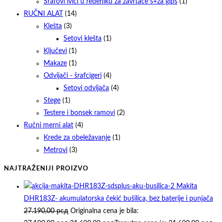
Šrafovi ivici u redeniku za zavrtače s+za gips
(1)
RUČNI ALAT
(14)
Klešta
(3)
Setovi klešta
(1)
Ključevi
(1)
Makaze
(1)
Odvijači - šrafcigeri
(4)
Setovi odvijača
(4)
Stege
(1)
Testere i bonsek ramovi
(2)
Ručni merni alat
(4)
Krede za obeležavanje
(1)
Metrovi
(3)
NAJTRAŽENIJI PROIZVO
Makita
DHR183Z- akumulatorska čekić bušilica, bez baterije i punjača
27.190,00
рсд
Originalna cena je bila: