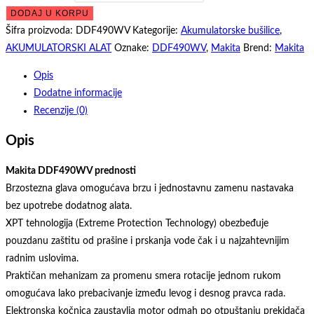
DODAJ U KORPU
Šifra proizvoda:
DDF490WV
Kategorije:
Akumulatorske bušilice
,
AKUMULATORSKI ALAT
Oznake:
DDF490WV
,
Makita
Brend:
Makita
Opis
Dodatne informacije
Recenzije (0)
Opis
Makita DDF490WV prednosti
Brzostezna glava omogućava brzu i jednostavnu zamenu nastavaka
bez upotrebe dodatnog alata.
XPT tehnologija (Extreme Protection Technology) obezbeđuje
pouzdanu zaštitu od prašine i prskanja vode čak i u najzahtevnijim
radnim uslovima.
Praktičan mehanizam za promenu smera rotacije jednom rukom
omogućava lako prebacivanje između levog i desnog pravca rada.
Elektronska kočnica zaustavlja motor odmah po otpuštanju prekidača