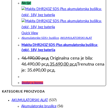
Akcija!
Quick View
Akumulatorske SDS+ bušilice
,
AKUMULATORSKI ALAT
Makita DHR243Z SDS-Plus akumulatorska bušilica-
čekić, 18V, bez baterija
46.490,00
рсд
Originalna cena je bila:
46.490,00 рсд.
35.690,00
рсд
Trenutna cena
je: 35.690,00 рсд.
Dodaj u korpu
KATEGORIJE PROIZVODA
AKUMULATORSKI ALAT
(537)
Akumulatorske brusilice
(56)