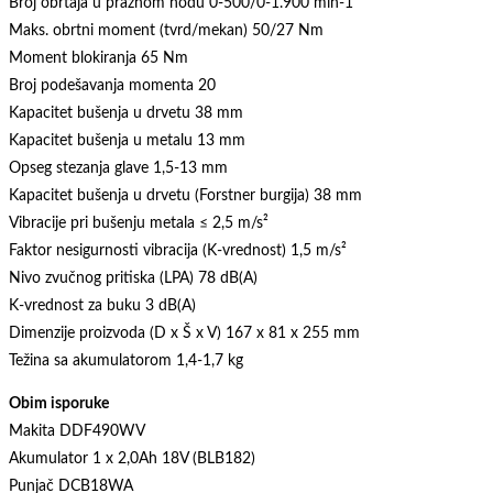
Broj obrtaja u praznom hodu 0-500/0-1.900 min-1
Maks. obrtni moment (tvrd/mekan) 50/27 Nm
Moment blokiranja 65 Nm
Broj podešavanja momenta 20
Kapacitet bušenja u drvetu 38 mm
Kapacitet bušenja u metalu 13 mm
Opseg stezanja glave 1,5-13 mm
Kapacitet bušenja u drvetu (Forstner burgija) 38 mm
Vibracije pri bušenju metala ≤ 2,5 m/s²
Faktor nesigurnosti vibracija (K-vrednost) 1,5 m/s²
Nivo zvučnog pritiska (LPA) 78 dB(A)
K-vrednost za buku 3 dB(A)
Dimenzije proizvoda (D x Š x V) 167 x 81 x 255 mm
Težina sa akumulatorom 1,4-1,7 kg
Obim isporuke
Makita DDF490WV
Akumulator 1 x 2,0Ah 18V (BLB182)
Punjač DCB18WA