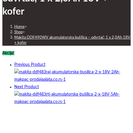
kofer
Home
>
Shop
>
Makita DDF490WV akumulatorska bušilica – odvrtač; 1 x 2,0Ah 18V
+ kofer
Akcija!
Previous Product
Next Product