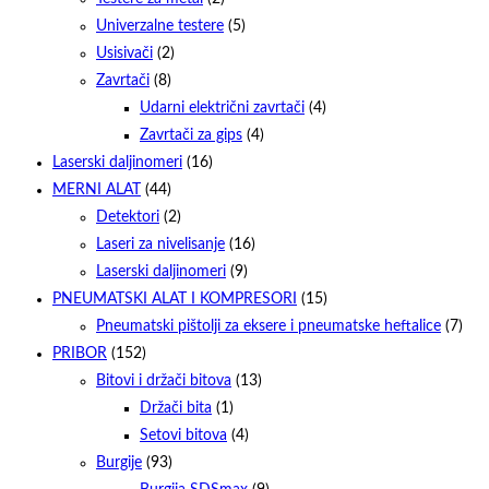
Univerzalne testere
(5)
Usisivači
(2)
Zavrtači
(8)
Udarni električni zavrtači
(4)
Zavrtači za gips
(4)
Laserski daljinomeri
(16)
MERNI ALAT
(44)
Detektori
(2)
Laseri za nivelisanje
(16)
Laserski daljinomeri
(9)
PNEUMATSKI ALAT I KOMPRESORI
(15)
Pneumatski pištolji za eksere i pneumatske heftalice
(7)
PRIBOR
(152)
Bitovi i držači bitova
(13)
Držači bita
(1)
Setovi bitova
(4)
Burgije
(93)