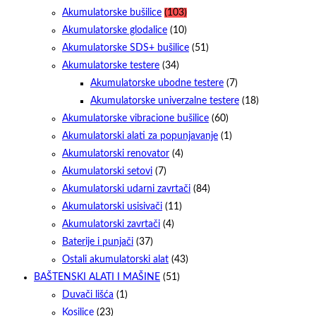
Akumulatorske bušilice
(103)
Akumulatorske glodalice
(10)
Akumulatorske SDS+ bušilice
(51)
Akumulatorske testere
(34)
Akumulatorske ubodne testere
(7)
Akumulatorske univerzalne testere
(18)
Akumulatorske vibracione bušilice
(60)
Akumulatorski alati za popunjavanje
(1)
Akumulatorski renovator
(4)
Akumulatorski setovi
(7)
Akumulatorski udarni zavrtači
(84)
Akumulatorski usisivači
(11)
Akumulatorski zavrtači
(4)
Baterije i punjači
(37)
Ostali akumulatorski alat
(43)
BAŠTENSKI ALATI I MAŠINE
(51)
Duvači lišća
(1)
Kosilice
(23)