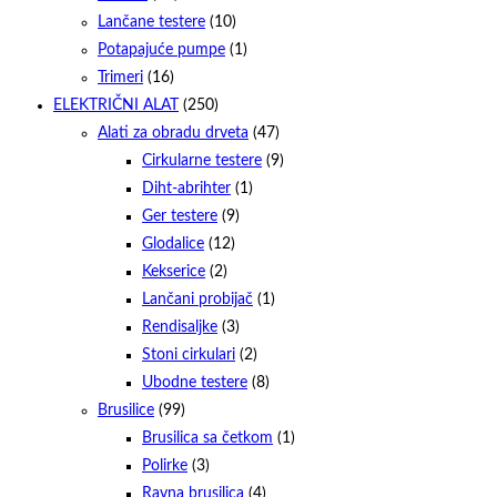
Lančane testere
(10)
Potapajuće pumpe
(1)
Trimeri
(16)
ELEKTRIČNI ALAT
(250)
Alati za obradu drveta
(47)
Cirkularne testere
(9)
Diht-abrihter
(1)
Ger testere
(9)
Glodalice
(12)
Kekserice
(2)
Lančani probijač
(1)
Rendisaljke
(3)
Stoni cirkulari
(2)
Ubodne testere
(8)
Brusilice
(99)
Brusilica sa četkom
(1)
Polirke
(3)
Ravna brusilica
(4)