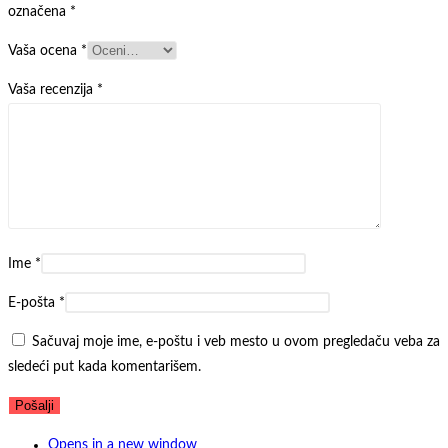
označena
*
Vaša ocena
*
Vaša recenzija
*
Ime
*
E-pošta
*
Sačuvaj moje ime, e-poštu i veb mesto u ovom pregledaču veba za
sledeći put kada komentarišem.
Opens in a new window