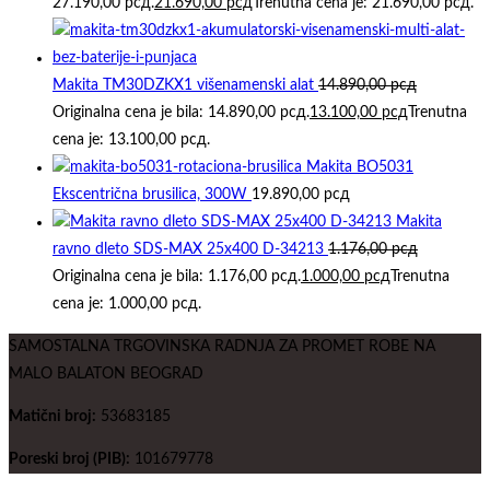
27.190,00 рсд.
21.690,00
рсд
Trenutna cena je: 21.690,00 рсд.
Makita TM30DZKX1 višenamenski alat
14.890,00
рсд
Originalna cena je bila: 14.890,00 рсд.
13.100,00
рсд
Trenutna
cena je: 13.100,00 рсд.
Makita BO5031
Ekscentrična brusilica, 300W
19.890,00
рсд
Makita
ravno dleto SDS-MAX 25x400 D-34213
1.176,00
рсд
Originalna cena je bila: 1.176,00 рсд.
1.000,00
рсд
Trenutna
cena je: 1.000,00 рсд.
SAMOSTALNA TRGOVINSKA RADNJA ZA PROMET ROBE NA
MALO BALATON BEOGRAD
Matični broj:
53683185
Poreski broj (PIB):
101679778