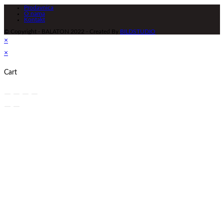
Prodavnica
O nama
Kontakt
© Copyright - BALATON 2022 - Created By
BILDSTUDIO
×
×
Cart