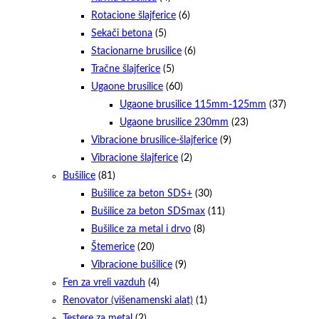
Rotacione šlajferice
(6)
Sekači betona
(5)
Stacionarne brusilice
(6)
Tračne šlajferice
(5)
Ugaone brusilice
(60)
Ugaone brusilice 115mm-125mm
(37)
Ugaone brusilice 230mm
(23)
Vibracione brusilice-šlajferice
(9)
Vibracione šlajferice
(2)
Bušilice
(81)
Bušilice za beton SDS+
(30)
Bušilice za beton SDSmax
(11)
Bušilice za metal i drvo
(8)
Štemerice
(20)
Vibracione bušilice
(9)
Fen za vreli vazduh
(4)
Renovator (višenamenski alat)
(1)
Testere za metal
(2)