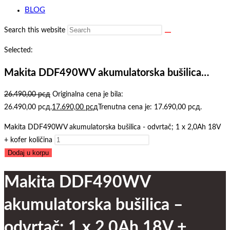
BLOG
Search this website
Selected:
Makita DDF490WV akumulatorska bušilica…
26.490,00
рсд
Originalna cena je bila:
26.490,00 рсд.
17.690,00
рсд
Trenutna cena je: 17.690,00 рсд.
Makita DDF490WV akumulatorska bušilica - odvrtač; 1 x 2,0Ah 18V
+ kofer količina
Dodaj u korpu
Makita DDF490WV
akumulatorska bušilica –
odvrtač; 1 x 2,0Ah 18V +