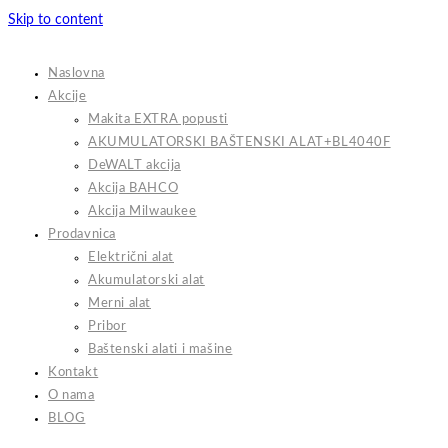
Skip to content
Naslovna
Akcije
Makita EXTRA popusti
AKUMULATORSKI BAŠTENSKI ALAT+BL4040F
DeWALT akcija
Akcija BAHCO
Akcija Milwaukee
Prodavnica
Električni alat
Akumulatorski alat
Merni alat
Pribor
Baštenski alati i mašine
Kontakt
O nama
BLOG