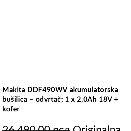
Makita DDF490WV akumulatorska
bušilica – odvrtač; 1 x 2,0Ah 18V +
kofer
26.490,00
рсд
Originalna