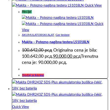
Quick View
Akcija!
Quick
View
AKUMULATORSKI ALAT
,
Ger testere
Makita – Potezno-nagibna testera LS1018LN
100.642,00
рсд
Originalna cena je bila:
100.642,00 рсд.
90.000,00
рсд
Trenutna
cena je: 90.000,00 рсд.
Dodaj u korpu
Quick View