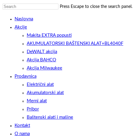
Press Escape to close the search panel.
Naslovna
Akcije
Makita EXTRA popusti
AKUMULATORSKI BAŠTENSKI ALAT+BL4040F
DeWALT akcija
Akcija BAHCO
Akcija Milwaukee
Prodavnica
Električni alat
Akumulatorski alat
Merni alat
Pribor
Baštenski alati i mašine
Kontakt
O nama