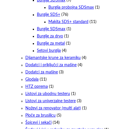
Burgija SDSmax
(9)
Burgija probojna SDSmax
(1)
Burgije SDS+
(76)
Makita SDS+ standard
(11)
Burgije SDSmax
(1)
Burgije za drvo
(1)
Burgije za metal
(1)
Setovi burgija
(4)
Dijamantske krune za keramiku
(4)
Dodatci i priključci za mašine
(4)
Dodatci za mašine
(3)
Glodala
(11)
HTZ oprema
(1)
Listovi za ubodnu testeru
(1)
Listovi za univerzalne testere
(3)
Noževi za renovator (multi alat)
(1)
Ploče za brusilicu
(5)
Špicevi i sekači
(14)