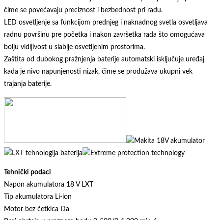
čime se povećavaju preciznost i bezbednost pri radu.
LED osvetljenje sa funkcijom prednjeg i naknadnog svetla osvetljava
radnu površinu pre početka i nakon završetka rada što omogućava
bolju vidljivost u slabije osvetljenim prostorima.
Zaštita od dubokog pražnjenja baterije automatski isključuje uređaj
kada je nivo napunjenosti nizak, čime se produžava ukupni vek
trajanja baterije.
Tehnički podaci
Napon akumulatora 18 V LXT
Tip akumulatora Li-ion
Motor bez četkica Da