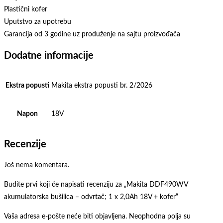
Plastični kofer
Uputstvo za upotrebu
Garancija od 3 godine uz produženje na sajtu proizvođača
Dodatne informacije
Ekstra popusti
Makita ekstra popusti br. 2/2026
Napon
18V
Recenzije
Još nema komentara.
Budite prvi koji će napisati recenziju za „Makita DDF490WV
akumulatorska bušilica – odvrtač; 1 x 2,0Ah 18V + kofer“
Vaša adresa e-pošte neće biti objavljena.
Neophodna polja su