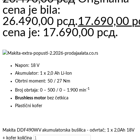
cena je bila:
26.490,00 рсд.
17.690,00
р
cena je: 17.690,00 рсд.
Napon: 18 V
Akumulator: 1 x 2,0 Ah Li-Ion
Obrtni moment: 50 / 27 Nm
-1
Broj obrtaja: 0 – 500 / 0 – 1.900 min
Brushless motor
bez četkica
Plastični kofer
Makita DDF490WV akumulatorska bušilica - odvrtač; 1 x 2,0Ah 18V
+ kofer količina