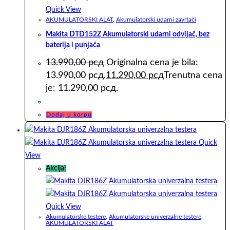
Quick View
AKUMULATORSKI ALAT
,
Akumulatorski udarni zavrtači
Makita DTD152Z Akumulatorski udarni odvijač, bez
baterija i punjača
13.990,00
рсд
Originalna cena je bila:
13.990,00 рсд.
11.290,00
рсд
Trenutna cena
je: 11.290,00 рсд.
Dodaj u korpu
Quick
View
Akcija!
Quick View
Akumulatorske testere
,
Akumulatorske univerzalne testere
,
AKUMULATORSKI ALAT