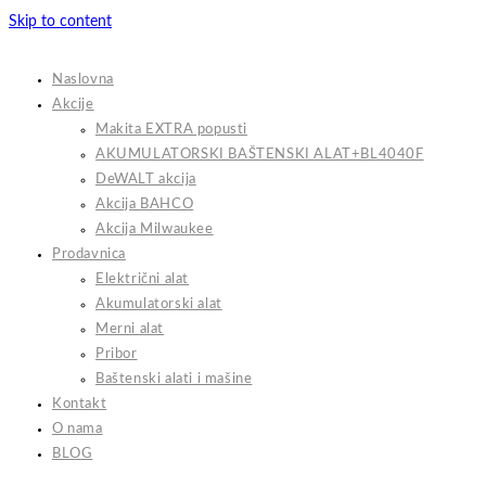
Skip to content
Naslovna
Akcije
Makita EXTRA popusti
AKUMULATORSKI BAŠTENSKI ALAT+BL4040F
DeWALT akcija
Akcija BAHCO
Akcija Milwaukee
Prodavnica
Električni alat
Akumulatorski alat
Merni alat
Pribor
Baštenski alati i mašine
Kontakt
O nama
BLOG