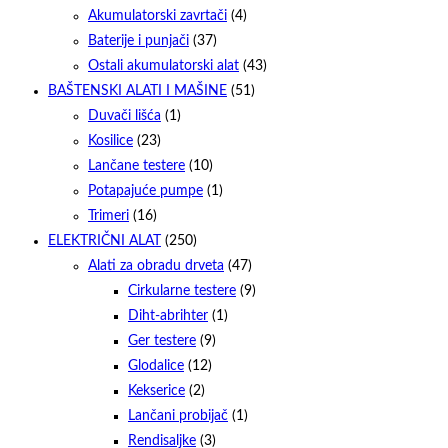
Akumulatorski zavrtači
(4)
Baterije i punjači
(37)
Ostali akumulatorski alat
(43)
BAŠTENSKI ALATI I MAŠINE
(51)
Duvači lišća
(1)
Kosilice
(23)
Lančane testere
(10)
Potapajuće pumpe
(1)
Trimeri
(16)
ELEKTRIČNI ALAT
(250)
Alati za obradu drveta
(47)
Cirkularne testere
(9)
Diht-abrihter
(1)
Ger testere
(9)
Glodalice
(12)
Kekserice
(2)
Lančani probijač
(1)
Rendisaljke
(3)