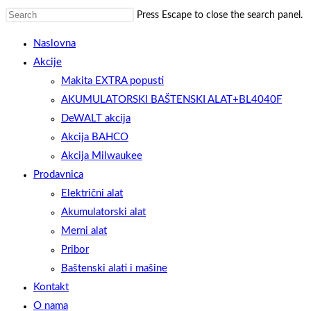
Press Escape to close the search panel.
Naslovna
Akcije
Makita EXTRA popusti
AKUMULATORSKI BAŠTENSKI ALAT+BL4040F
DeWALT akcija
Akcija BAHCO
Akcija Milwaukee
Prodavnica
Električni alat
Akumulatorski alat
Merni alat
Pribor
Baštenski alati i mašine
Kontakt
O nama