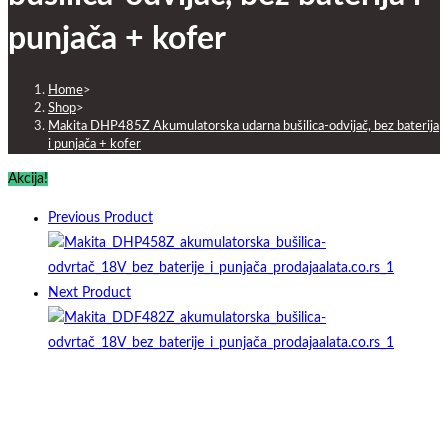
punjača + kofer
Home
>
Shop
>
Makita DHP485Z Akumulatorska udarna bušilica-odvijač, bez baterija
i punjača + kofer
Akcija!
Previous Product
Next Product