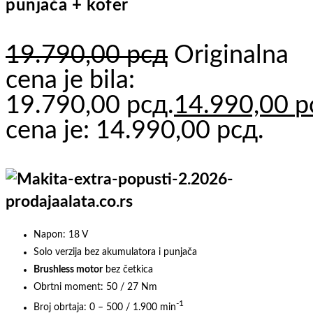
punjača + kofer
19.790,00
рсд
Originalna
cena je bila:
19.790,00 рсд.
14.990,00
р
cena je: 14.990,00 рсд.
Napon: 18 V
Solo verzija bez akumulatora i punjača
Brushless motor
bez četkica
Obrtni moment: 50 / 27 Nm
-1
Broj obrtaja: 0 – 500 / 1.900 min