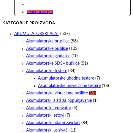
Dodaj u korpu
KATEGORIJE PROIZVODA
AKUMULATORSKI ALAT
(537)
Akumulatorske brusilice
(56)
Akumulatorske bušilice
(103)
Akumulatorske glodalice
(10)
Akumulatorske SDS+ bušilice
(51)
Akumulatorske testere
(34)
Akumulatorske ubodne testere
(7)
Akumulatorske univerzalne testere
(18)
Akumulatorske vibracione bušilice
(60)
Akumulatorski alati za popunjavanje
(1)
Akumulatorski renovator
(4)
Akumulatorski setovi
(7)
Akumulatorski udarni zavrtači
(84)
Akumulatorski usisivači
(11)