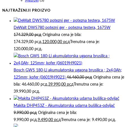
Metrovi
(3)
NAJTRAŽENIJI PROIZVO
DeWalt DWS780 potezni ger - potezna testera, 1675W
174.329,00
рсд
Originalna cena je bila:
174.329,00 рсд.
120.000,00
рсд
Trenutna cena je:
120.000,00 рсд.
Bosch GWS 180-Li akumulatorska ugaona brusilica ; 2x4,0Ah;
125mm; kofer (06019H9021)
46.460,00
рсд
Originalna cena je
bila: 46.460,00 рсд.
39.990,00
рсд
Trenutna cena je:
39.990,00 рсд.
Makita DHP453Z - Akumulatorska udarna bušilica-odvijač
9.990,00
рсд
Originalna cena je bila:
9.990,00 рсд.
9.490,00
рсд
Trenutna cena je: 9.490,00 рсд.