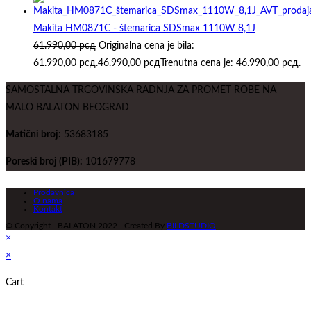
Makita HM0871C - štemarica SDSmax 1110W 8,1J
61.990,00
рсд
Originalna cena je bila:
61.990,00 рсд.
46.990,00
рсд
Trenutna cena je: 46.990,00 рсд.
SAMOSTALNA TRGOVINSKA RADNJA ZA PROMET ROBE NA
MALO BALATON BEOGRAD
Matični broj:
53683185
Poreski broj (PIB):
101679778
Prodavnica
O nama
Kontakt
© Copyright - BALATON 2022 - Created By
BILDSTUDIO
×
×
Cart