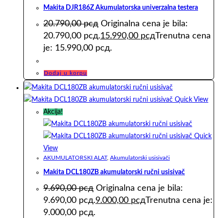
Makita DJR186Z Akumulatorska univerzalna testera
20.790,00
рсд
Originalna cena je bila:
20.790,00 рсд.
15.990,00
рсд
Trenutna cena
je: 15.990,00 рсд.
Dodaj u korpu
Quick View
Akcija!
Quick
View
AKUMULATORSKI ALAT
,
Akumulatorski usisivači
Makita DCL180ZB akumulatorski ručni usisivač
9.690,00
рсд
Originalna cena je bila:
9.690,00 рсд.
9.000,00
рсд
Trenutna cena je:
9.000,00 рсд.