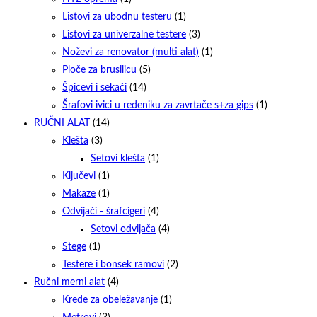
Listovi za ubodnu testeru
(1)
Listovi za univerzalne testere
(3)
Noževi za renovator (multi alat)
(1)
Ploče za brusilicu
(5)
Špicevi i sekači
(14)
Šrafovi ivici u redeniku za zavrtače s+za gips
(1)
RUČNI ALAT
(14)
Klešta
(3)
Setovi klešta
(1)
Ključevi
(1)
Makaze
(1)
Odvijači - šrafcigeri
(4)
Setovi odvijača
(4)
Stege
(1)
Testere i bonsek ramovi
(2)
Ručni merni alat
(4)
Krede za obeležavanje
(1)