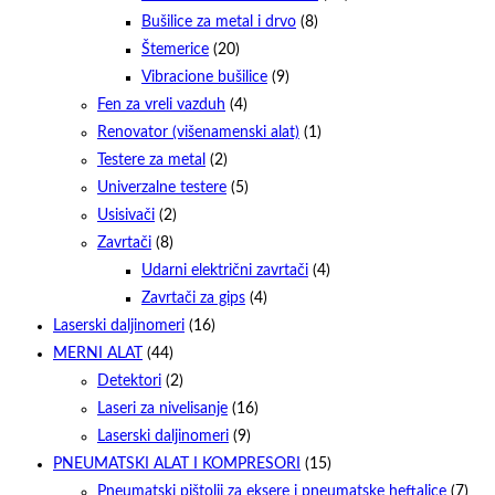
Bušilice za metal i drvo
(8)
Štemerice
(20)
Vibracione bušilice
(9)
Fen za vreli vazduh
(4)
Renovator (višenamenski alat)
(1)
Testere za metal
(2)
Univerzalne testere
(5)
Usisivači
(2)
Zavrtači
(8)
Udarni električni zavrtači
(4)
Zavrtači za gips
(4)
Laserski daljinomeri
(16)
MERNI ALAT
(44)
Detektori
(2)
Laseri za nivelisanje
(16)
Laserski daljinomeri
(9)
PNEUMATSKI ALAT I KOMPRESORI
(15)
Pneumatski pištolji za eksere i pneumatske heftalice
(7)