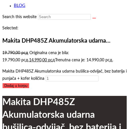
BLOG
Search this website
Selected:
Makita DHP485Z Akumulatorska udarna…
19.790,00
рсд
Originalna cena je bila:
19.790,00 рсд.
14.990,00
рсд
Trenutna cena je: 14.990,00 рсд.
Makita DHP485Z Akumulatorska udarna bušilica-odvijač, bez baterija i
punjača + kofer količina
Dodaj u korpu
Makita DHP485Z
Akumulatorska udarna
bušilica-odvijač, bez baterija i