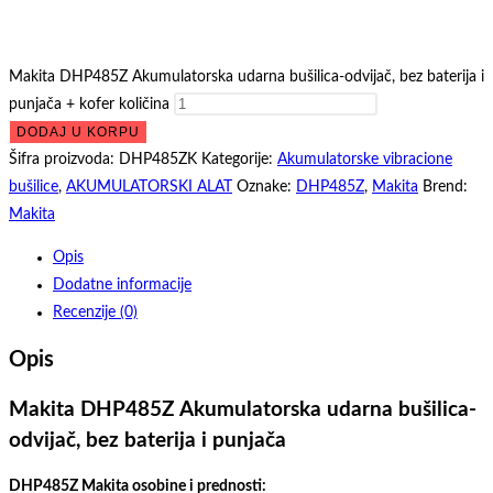
Makita DHP485Z Akumulatorska udarna bušilica-odvijač, bez baterija i
punjača + kofer količina
DODAJ U KORPU
Šifra proizvoda:
DHP485ZK
Kategorije:
Akumulatorske vibracione
bušilice
,
AKUMULATORSKI ALAT
Oznake:
DHP485Z
,
Makita
Brend:
Makita
Opis
Dodatne informacije
Recenzije (0)
Opis
Makita DHP485Z Akumulatorska udarna bušilica-
odvijač, bez baterija i punjača
DHP485Z Makita osobine i prednosti: