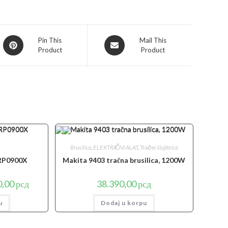
Opens
Opens
Pin This
Mail This
Product
Product
in
in
a
a
new
new
window
window
Brusilice
,
ELEKTRIČNI ALAT
,
Tračne šlajferice
 RP0900X
Makita 9403 tračna brusilica, 1200W
lna
Trenutna
0,00
рсд
38.390,00
рсд
cena
je:
u
24.400,00 рсд.
Dodaj u korpu
0 рсд.