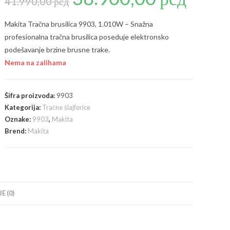
41.990,00
рсд
je
je:
bila:
38.900,00 рсд
41.990,00 рсд.
Makita Tračna brusilica 9903, 1.010W – Snažna
profesionalna tračna brusilica poseduje elektronsko
podešavanje brzine brusne trake.
Nema na zalihama
Šifra proizvoda:
9903
Kategorija:
Tračne šlajferice
Oznake:
9903
,
Makita
Brend:
Makita
E (0)