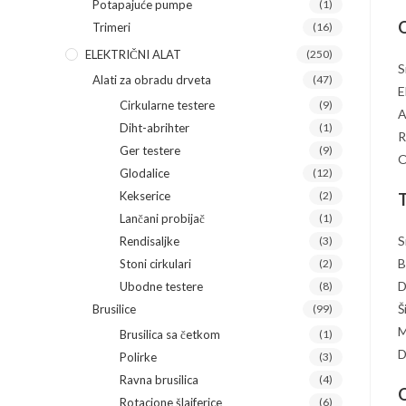
Potapajuće pumpe
(1)
O
Trimeri
(16)
ELEKTRIČNI ALAT
(250)
S
Alati za obradu drveta
(47)
E
Cirkularne testere
(9)
A
Diht-abrihter
(1)
R
Ger testere
(9)
O
Glodalice
(12)
Kekserice
(2)
T
Lančani probijač
(1)
S
Rendisaljke
(3)
B
Stoni cirkulari
(2)
D
Ubodne testere
(8)
Š
Brusilice
(99)
M
Brusilica sa četkom
(1)
D
Polirke
(3)
Ravna brusilica
(4)
O
Rotacione šlajferice
(6)