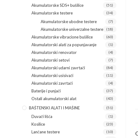
Akumulatorske SDS+ bušilice
(51)
Akumulatorske testere
(34)
Akumulatorske ubodne testere
(7)
Akumulatorske univerzalne testere
(18)
Akumulatorske vibracione bušilice
(60)
Akumulatorski alati za popunjavanje
(1)
Akumulatorski renovator
(4)
Akumulatorski setovi
(7)
Akumulatorski udarni zavrtači
(84)
Akumulatorski usisivači
(11)
Akumulatorski zavrtači
(4)
Baterije i punjači
(37)
Ostali akumulatorski alat
(43)
BAŠTENSKI ALATI I MAŠINE
(51)
Duvači lišća
(1)
Kosilice
(23)
Lančane testere
(10)
O