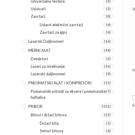
Univerzalne testere
(5)
Usisivači
(2)
V
Zavrtači
(8)
Udarni električni zavrtači
(4)
Zavrtači za gips
(4)
Laserski Daljinomeri
(16)
MERNI ALAT
(44)
Detektori
(2)
Laseri za nivelisanje
(16)
I
Laserski daljinomeri
(9)
PNEUMATSKI ALAT I KOMPRESORI
(15)
Pneumatski pištolji za eksere i pneumatske
(7)
heftalice
S
PRIBOR
(152)
Bitovi i držači bitova
(13)
Držači bita
(1)
Setovi bitova
(4)