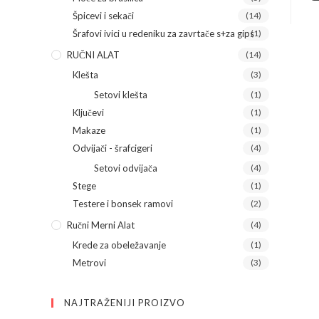
Špicevi i sekači
(14)
Šrafovi ivici u redeniku za zavrtače s+za gips
(1)
RUČNI ALAT
(14)
Klešta
(3)
Setovi klešta
(1)
Ključevi
(1)
Makaze
(1)
Odvijači - šrafcigeri
(4)
Setovi odvijača
(4)
Stege
(1)
Testere i bonsek ramovi
(2)
Ručni Merni Alat
(4)
Krede za obeležavanje
(1)
Metrovi
(3)
NAJTRAŽENIJI PROIZVO