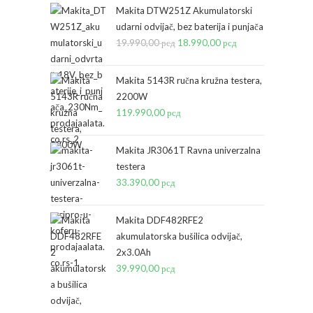
Makita DTW251Z Akumulatorski
udarni odvijač, bez baterija i punjača
19.990,00
рсд
Originalna
18.990,00
рсд
Trenutna
cena
cena
je
je:
Makita 5143R ručna kružna testera,
bila:
18.990,00 рсд.
2200W
119.990,00
рсд
19.990,00 рсд.
Makita JR3061T Ravna univerzalna
testera
33.390,00
рсд
Makita DDF482RFE2
akumulatorska bušilica odvijač,
2x3.0Ah
39.990,00
рсд