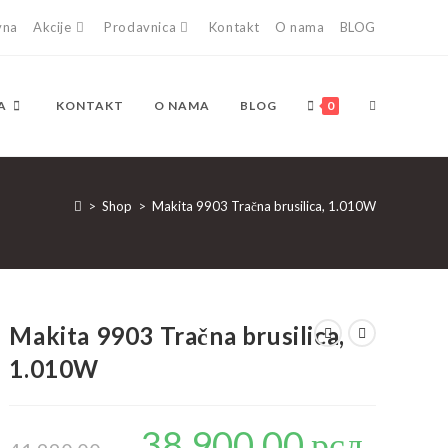
vna
Akcije
Prodavnica
Kontakt
O nama
BLOG
TOGGLE
A
KONTAKT
O NAMA
BLOG
0
WEBSITE
>
Shop
>
Makita 9903 Tračna brusilica, 1.010W
SEARCH
Makita 9903 Tračna brusilica,
1.010W
38.900,00
рсд
Originalna
Trenutna
cena
cena