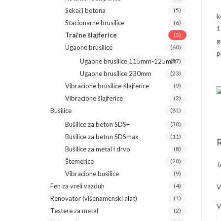
Sekači betona
(5)
k
Stacionarne brusilice
(6)
1
Tračne šlajferice
(5)
g
Ugaone brusilice
(60)
p
Ugaone brusilice 115mm-125mm
(37)
Ugaone brusilice 230mm
(23)
Vibracione brusilice-šlajferice
(9)
Vibracione šlajferice
(2)
Bušilice
(81)
Bušilice za beton SDS+
(30)
Bušilice za beton SDSmax
(11)
R
Bušilice za metal i drvo
(8)
Štemerice
(20)
J
Vibracione bušilice
(9)
Fen za vreli vazduh
(4)
V
Renovator (višenamenski alat)
(1)
V
Testere za metal
(2)