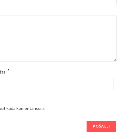
*
šta
 put kada komentarišem.