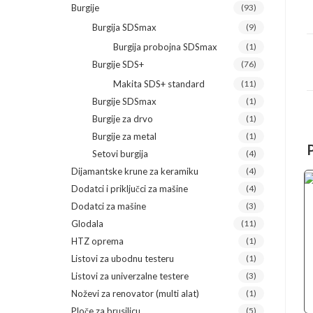
Burgije
(93)
Burgija SDSmax
(9)
Burgija probojna SDSmax
(1)
Burgije SDS+
(76)
Makita SDS+ standard
(11)
Burgije SDSmax
(1)
Burgije za drvo
(1)
Burgije za metal
(1)
Setovi burgija
(4)
Dijamantske krune za keramiku
(4)
Dodatci i priključci za mašine
(4)
Dodatci za mašine
(3)
Glodala
(11)
HTZ oprema
(1)
Listovi za ubodnu testeru
(1)
Listovi za univerzalne testere
(3)
Noževi za renovator (multi alat)
(1)
Ploče za brusilicu
(5)