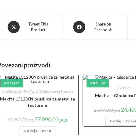
Opens
Opens
Tweet This
Share on
Product
Facebook
in
in
a
a
new
new
window
window
Povezani proizvodi
AKCIJA!
AKCIJA!
Glodalice
Brusilice
,
ELEKTRIČNI ALAT
,
Stacionarne brusilice
Makita – Glodalica
Makita LC1230N brusilica za metal sa
testerom
Origina
24.40
25.990,00
рсд
cena
je
Originalna
Trenutna
77.990,00
рсд
98.990,00
рсд
Dodaj u korp
bila:
cena
cena
25.990,0
je
je:
Dodaj u korpu
bila:
77.990,00 рсд.
98.990,00 рсд.