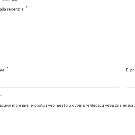
*
aša recenzija
*
me
E-po
ačuvaj moje ime, e-poštu i veb mesto u ovom pregledaču veba za sledeći