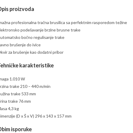
pis proizvoda
nažna profesionalna tračna brusilica sa perfektnim rasporedom težine
lektronsko podešavanje brzine brusne trake
utomatsko bočno regulisanje trake
avno brušenje do ivice
kvir za brušenje kao dodatni pribor
ehničke karakteristike
naga 1.010 W
rzina trake 210 – 440 m/min
užina trake 533 mm
irina trake 76 mm
asa 4,3 kg
imenzije (D x Š x V) 296 x 143 x 157 mm
bim isporuke