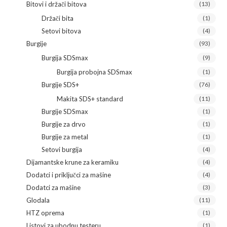
Bitovi i držači bitova
(13)
Držači bita
(1)
Setovi bitova
(4)
Burgije
(93)
Burgija SDSmax
(9)
Burgija probojna SDSmax
(1)
Burgije SDS+
(76)
Makita SDS+ standard
(11)
Burgije SDSmax
(1)
Burgije za drvo
(1)
Burgije za metal
(1)
Setovi burgija
(4)
Dijamantske krune za keramiku
(4)
Dodatci i priključci za mašine
(4)
Dodatci za mašine
(3)
Glodala
(11)
HTZ oprema
(1)
Listovi za ubodnu testeru
(1)