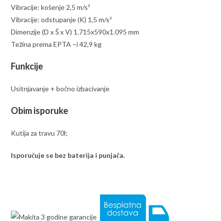
Vibracije: košenje 2,5 m/s²
Vibracije: odstupanje (K) 1,5 m/s²
Dimenzije (D x Š x V) 1.715x590x1.095 mm
Težina prema EPTA –i 42,9 kg
Funkcije
Usitnjavanje + bočno izbacivanje
Obim isporuke
Kutija za travu 70l;
Isporučuje se bez baterija i punjača.