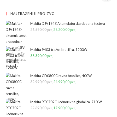
NAJTRAŽENIJI PROIZVO
Makita DJV184Z Akumulatorska ubodna testera
26.590,00
рсд
Originalna
25.200,00
рсд
Trenutna
cena
cena
je
je:
bila:
25.200,00 рсд.
Makita 9403 tračna brusilica, 1200W
38.390,00
рсд
26.590,00 рсд.
Makita GD0800C ravna brusilica, 400W
32.990,00
рсд
Originalna
24.990,00
рсд
Trenutna
cena
cena
je
je:
bila:
24.990,00 рсд.
Makita RT0702C Jednoručna glodalica, 710 W
22.690,00
рсд
32.990,00 рсд.
Originalna
17.900,00
рсд
Trenutna
cena
cena