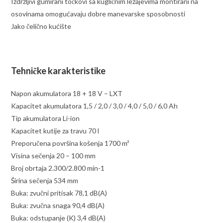
Izdržljivi gumirani točkovi sa kugličnim ležajevima montirani na
osovinama omogućavaju dobre manevarske sposobnosti
Jako čelično kućište
Tehničke karakteristike
Napon akumulatora 18 + 18 V – LXT
Kapacitet akumulatora 1,5 / 2,0 / 3,0 / 4,0 / 5,0 / 6,0 Ah
Tip akumulatora Li-ion
Kapacitet kutije za travu 70 l
Preporučena površina košenja 1700 m²
Visina sečenja 20 – 100 mm
Broj obrtaja 2.300/2.800 min-1
Širina sečenja 534 mm
Buka: zvučni pritisak 78,1 dB(A)
Buka: zvučna snaga 90,4 dB(A)
Buka: odstupanje (K) 3,4 dB(A)