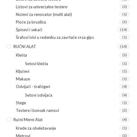
Listovi za univerzalne testere
(3)
Noževi za renovator (multi alat)
(1)
Ploče za brusilicu
(5)
Špicevi i sekači
(14)
Šrafovi ivici u redeniku za zavrtače s+za gips
(1)
RUČNI ALAT
(14)
Klešta
(3)
Setovi klešta
(1)
Ključevi
(1)
Makaze
(1)
Odvijači - šrafcigeri
(4)
Setovi odvijača
(4)
Stege
(1)
Testere i bonsek ramovi
(2)
Ručni Merni Alat
(4)
Krede za obeležavanje
(1)
Metrovi
(3)