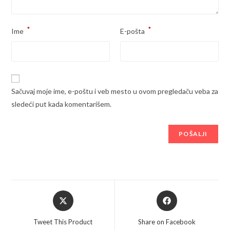
*
*
Ime
E-pošta
Sačuvaj moje ime, e-poštu i veb mesto u ovom pregledaču veba za
sledeći put kada komentarišem.
Opens
Opens
in
in
a
a
Tweet This Product
Share on Facebook
new
new