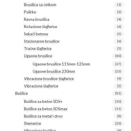
Brusilica sa četkom
(1)
Polirke
(3)
Ravna brusilica
(4)
Rotacione šlajferice
(6)
Sekači betona
(5)
Stacionarne brusilice
(6)
Tračne šlajferice
(5)
Ugaone brusilice
(60)
Ugaone brusilice 115mm-125mm
(37)
Ugaone brusilice 230mm
(23)
Vibracione brusilice-šlajferice
(9)
Vibracione šlajferice
(2)
Bušilice
(81)
Bušilice za beton SDS+
(30)
Bušilice za beton SDSmax
(11)
Bušilice za metal i drvo
(8)
Štemerice
(20)
Vibracione bušilice
(9)