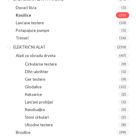
Duvači lišća
(1)
Kosilice
(23)
Lančane testere
(10)
Potapajuće pumpe
(1)
Trimeri
(16)
ELEKTRIČNI ALAT
(250)
Alati za obradu drveta
(47)
Cirkularne testere
(9)
Diht-abrihter
(1)
Ger testere
(9)
Glodalice
(12)
Kekserice
(2)
Lančani probijač
(1)
Rendisaljke
(3)
Stoni cirkulari
(2)
Ubodne testere
(8)
Brusilice
(99)