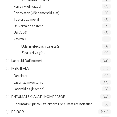
Fen za vreli vazduh
(4)
Renovator (višenamenski alat)
(1)
Testere za metal
(2)
Univerzalne testere
(5)
Usisivači
(2)
Zavrtači
(8)
Udarni električni zavrtači
(4)
Zavrtači za gips
(4)
Laserski Daljinomeri
(16)
MERNI ALAT
(44)
Detektori
(2)
Laseri za nivelisanje
(16)
Laserski daljinomeri
(9)
PNEUMATSKI ALAT I KOMPRESORI
(15)
Pneumatski pištolji za eksere i pneumatske heftalice
(7)
PRIBOR
(152)