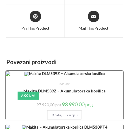
window
window
Opens
Opens
in
in
a
a
Pin This Product
Mail This Product
new
new
window
window
Povezani proizvodi
Kosilice
Makita DLM539Z – Akumulatorska kosilica
AKCIJA!
Originalna
Trenutna
93.990,00
рсд
97.990,00
рсд
cena
cena
je
je:
Dodaj u korpu
bila:
93.990,00 рсд.
97.990,00 рсд.