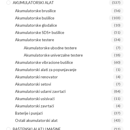
AKUMULATORSKI ALAT
(537)
Akumulatorske brusilice
(56)
Akumulatorske bušilice
(103)
Akumulatorske glodalice
(10)
Akumulatorske SDS+ bušilice
(51)
Akumulatorske testere
(34)
Akumulatorske ubodne testere
(7)
Akumulatorske univerzalne testere
(18)
Akumulatorske vibracione bušilice
(60)
Akumulatorski alati za popunjavanje
(1)
Akumulatorski renovator
(4)
Akumulatorski setovi
(7)
Akumulatorski udarni zavrtači
(84)
Akumulatorski usisivači
(11)
Akumulatorski zavrtači
(4)
Baterije i punjači
(37)
Ostali akumulatorski alat
(43)
BAŠTENSKI ALATI I MAŠINE
(51)