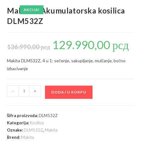
Makita – Akumulatorska kosilica
AKCIJA!
DLM532Z
129.990,00
рсд
Originalna
Trenu
cena
cena
136.990,00
рсд
je
je:
bila:
129.99
136.990,00 рсд.
Makita DLM532Z, 4 u 1: sečenje, sakupljanje, mulčanje, bočno
izbacivanje
Makita
-
+
DODAJ U KORPU
-
Akumulatorska
kosilica
Šifra proizvoda:
DLM532Z
DLM532Z
Kategorija:
Kosilice
količina
Oznake:
DLM532Z
,
Makita
Brend:
Makita