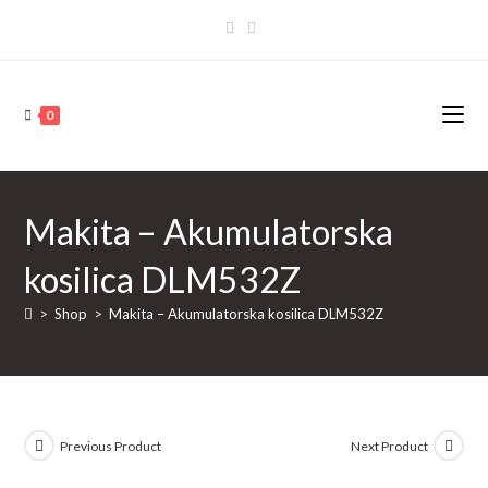
Skip
to
content
0
Makita – Akumulatorska
kosilica DLM532Z
>
Shop
>
Makita – Akumulatorska kosilica DLM532Z
Previous Product
Next Product