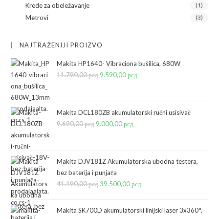
Krede za obeležavanje
(1)
Metrovi
(3)
NAJTRAŽENIJI PROIZVO
Makita HP1640- Vibraciona bušilica, 680W
11.790,00
рсд
Originalna
9.590,00
рсд
Trenutna
cena
cena
je
je:
bila:
9.590,00 рсд.
Makita DCL180ZB akumulatorski ručni usisivač
9.690,00
рсд
Originalna
9.000,00
11.790,00 рсд.
рсд
Trenutna
cena
cena
je
je:
bila:
9.000,00 рсд.
Makita DJV181Z Akumulatorska ubodna testera,
bez baterija i punjača
9.690,00 рсд.
41.190,00
рсд
Originalna
39.500,00
рсд
Trenutna
cena
cena
je
je:
Makita SK700D akumulatorski linijski laser 3x360°,