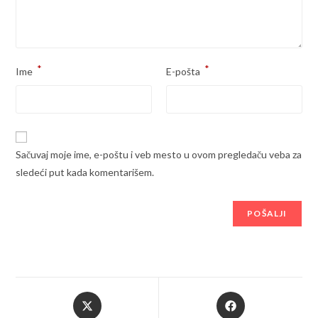
*
*
Ime
E-pošta
Sačuvaj moje ime, e-poštu i veb mesto u ovom pregledaču veba za
sledeći put kada komentarišem.
Opens
Opens
in
in