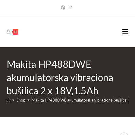
Skip
to
content
0
Makita HP488DWE
akumulatorska vibraciona
bušilica 2 x 18V,1.5Ah
>
Shop
>
Makita HP488DWE akumulatorska vibraciona bušilica 2 x