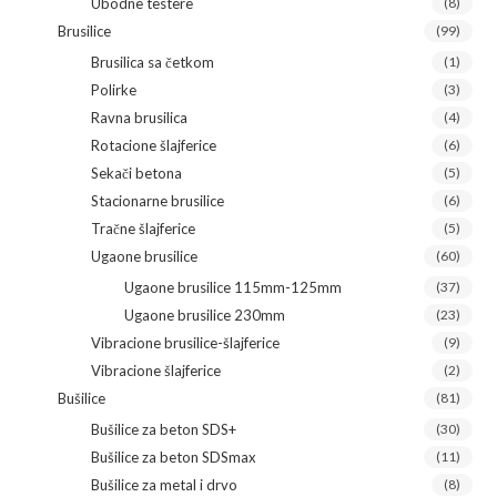
Ubodne testere
(8)
Brusilice
(99)
Brusilica sa četkom
(1)
Polirke
(3)
Ravna brusilica
(4)
Rotacione šlajferice
(6)
Sekači betona
(5)
Stacionarne brusilice
(6)
Tračne šlajferice
(5)
Ugaone brusilice
(60)
Ugaone brusilice 115mm-125mm
(37)
Ugaone brusilice 230mm
(23)
Vibracione brusilice-šlajferice
(9)
Vibracione šlajferice
(2)
Bušilice
(81)
Bušilice za beton SDS+
(30)
Bušilice za beton SDSmax
(11)
Bušilice za metal i drvo
(8)