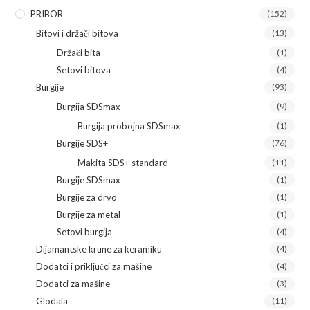
PRIBOR
(152)
Bitovi i držači bitova
(13)
Držači bita
(1)
Setovi bitova
(4)
Burgije
(93)
Burgija SDSmax
(9)
Burgija probojna SDSmax
(1)
Burgije SDS+
(76)
Makita SDS+ standard
(11)
Burgije SDSmax
(1)
Burgije za drvo
(1)
Burgije za metal
(1)
Setovi burgija
(4)
Dijamantske krune za keramiku
(4)
Dodatci i priključci za mašine
(4)
Dodatci za mašine
(3)
Glodala
(11)