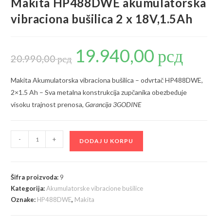
Makita HP488DWE akumulatorska
vibraciona bušilica 2 x 18V,1.5Ah
19.940,00
рсд
Originalna
Trenutna
cena
cena
20.990,00
рсд
je
je:
bila:
19.940,00 р
20.990,00 рсд.
Makita Akumulatorska vibraciona bušilica – odvrtač HP488DWE,
2×1.5 Ah – Sva metalna konstrukcija zupčanika obezbeđuje
visoku trajnost prenosa,
Garancija 3GODINE
Makita
-
+
DODAJ U KORPU
HP488DWE
akumulatorska
vibraciona
Šifra proizvoda:
9
bušilica
Kategorija:
Akumulatorske vibracione bušilice
2
Oznake:
HP488DWE
,
Makita
x