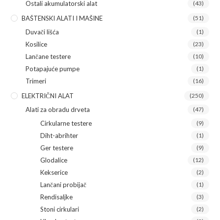
Ostali akumulatorski alat
(43)
BAŠTENSKI ALATI I MAŠINE
(51)
Duvači lišća
(1)
Kosilice
(23)
Lančane testere
(10)
Potapajuće pumpe
(1)
Trimeri
(16)
ELEKTRIČNI ALAT
(250)
Alati za obradu drveta
(47)
Cirkularne testere
(9)
Diht-abrihter
(1)
Ger testere
(9)
Glodalice
(12)
Kekserice
(2)
Lančani probijač
(1)
Rendisaljke
(3)
Stoni cirkulari
(2)