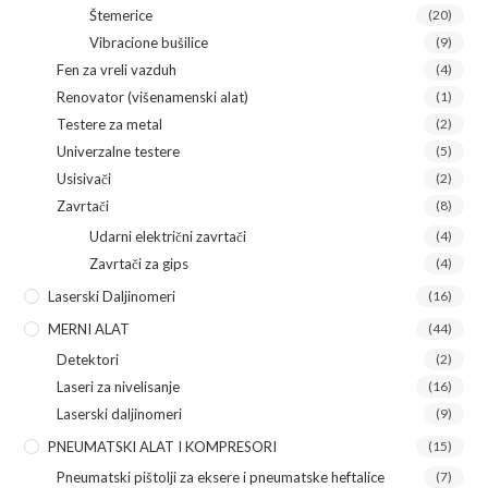
Štemerice
(20)
Vibracione bušilice
(9)
Fen za vreli vazduh
(4)
Renovator (višenamenski alat)
(1)
Testere za metal
(2)
Univerzalne testere
(5)
Usisivači
(2)
Zavrtači
(8)
Udarni električni zavrtači
(4)
Zavrtači za gips
(4)
Laserski Daljinomeri
(16)
MERNI ALAT
(44)
Detektori
(2)
Laseri za nivelisanje
(16)
Laserski daljinomeri
(9)
PNEUMATSKI ALAT I KOMPRESORI
(15)
Pneumatski pištolji za eksere i pneumatske heftalice
(7)