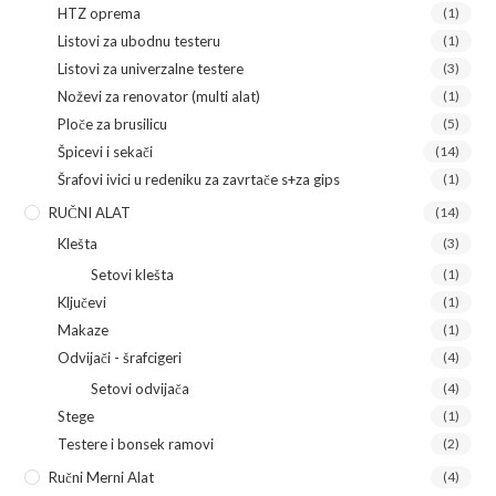
HTZ oprema
(1)
Listovi za ubodnu testeru
(1)
Listovi za univerzalne testere
(3)
Noževi za renovator (multi alat)
(1)
Ploče za brusilicu
(5)
Špicevi i sekači
(14)
Šrafovi ivici u redeniku za zavrtače s+za gips
(1)
RUČNI ALAT
(14)
Klešta
(3)
Setovi klešta
(1)
Ključevi
(1)
Makaze
(1)
Odvijači - šrafcigeri
(4)
Setovi odvijača
(4)
Stege
(1)
Testere i bonsek ramovi
(2)
Ručni Merni Alat
(4)