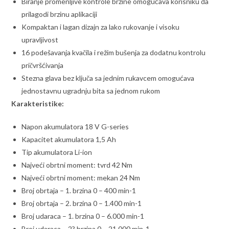
Biranje promenljive kontrole brzine omogućava korisniku da
prilagodi brzinu aplikaciji
Kompaktan i lagan dizajn za lako rukovanje i visoku
upravljivost
16 podešavanja kvačila i režim bušenja za dodatnu kontrolu
pričvršćivanja
Stezna glava bez ključa sa jednim rukavcem omogućava
jednostavnu ugradnju bita sa jednom rukom
Karakteristike:
Napon akumulatora 18 V G-series
Kapacitet akumulatora 1,5 Ah
Tip akumulatora Li-ion
Najveći obrtni moment: tvrd 42 Nm
Najveći obrtni moment: mekan 24 Nm
Broj obrtaja – 1. brzina 0 – 400 min-1
Broj obrtaja – 2. brzina 0 – 1.400 min-1
Broj udaraca – 1. brzina 0 – 6.000 min-1
Broj udaraca – 2? brzina 0 – 21.000 min-1