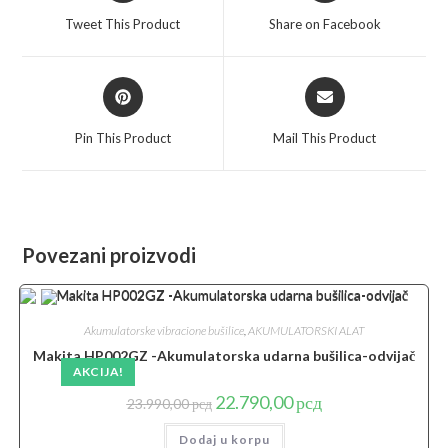
a
a
Tweet This Product
Share on Facebook
new
new
window
window
Opens
Opens
in
in
a
a
Pin This Product
Mail This Product
new
new
window
window
Povezani proizvodi
Akumulatorske vibracione bušilice
,
AKUMULATORSKI ALAT
Makita HP002GZ -Akumulatorska udarna bušilica-odvijač
AKCIJA!
Originalna
Trenutna
22.790,00
рсд
23.990,00
рсд
cena
cena
je
je:
Dodaj u korpu
bila:
22.790,00 рсд.