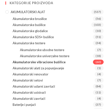
KATEGORIJE PROIZVODA
AKUMULATORSKI ALAT
(537)
Akumulatorske brusilice
(56)
Akumulatorske bušilice
(103)
Akumulatorske glodalice
(10)
Akumulatorske SDS+ bušilice
(51)
Akumulatorske testere
(34)
Akumulatorske ubodne testere
(7)
Akumulatorske univerzalne testere
(18)
Akumulatorske vibracione bušilice
(60)
Akumulatorski alati za popunjavanje
(1)
Akumulatorski renovator
(4)
Akumulatorski setovi
(7)
Akumulatorski udarni zavrtači
(84)
Akumulatorski usisivači
(11)
Akumulatorski zavrtači
(4)
Baterije i punjači
(37)