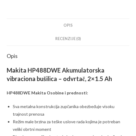
18V,1.5Ah
količina
OPIS
RECENZIJE (0)
Opis
Makita HP488DWE Akumulatorska
vibraciona bušilica – odvrtač, 2×1.5 Ah
HP488DWE Makita Osobine i prednosti:
Sva metalna konstrukcija zupčanika obezbeđuje visoku
trajnost prenosa
Režim male brzina za teške uslove rada kojima je potreban
veliki obrtni moment