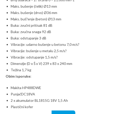
Maks. bušenje (čelik) Ø13 mm
Maks. bušenje (drvo) Ø36 mm
Maks. buš?enje (beton) Ø13 mm
Buka: zvučni pritisak 81 dB
Buka: zvučna snaga 92 dB
Buka: odstupanje 3 dB
Vibracije: udarno bušenje u betonu 7,0 m/s?
Vibracije: bušenje u metalu 2,5 m/s?
Vibracije: odstupanje 1,5 m/s?
Dimenzije (D x Š x V) 239 x 83 x 240 mm
Težina 1,7 kg
Obim isporuke:
Makita HP488DWE
PunjačDC18VA
2 x akumulator BL1815G 18V 1,5 Ah
Plastični kofer