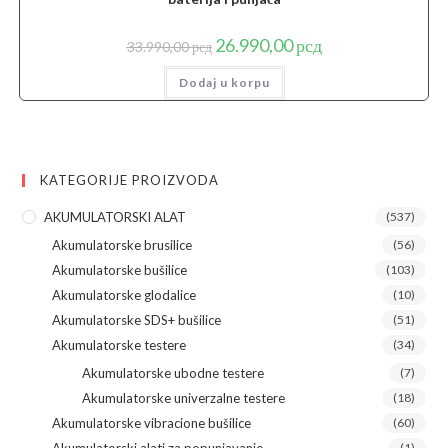
Originalna
Trenutna
26.990,00
рсд
33.990,00
рсд
cena
cena
je
je:
Dodaj u korpu
bila:
26.990,00 рсд.
33.990,00 рсд.
KATEGORIJE PROIZVODA
AKUMULATORSKI ALAT
(537)
Akumulatorske brusilice
(56)
Akumulatorske bušilice
(103)
Akumulatorske glodalice
(10)
Akumulatorske SDS+ bušilice
(51)
Akumulatorske testere
(34)
Akumulatorske ubodne testere
(7)
Akumulatorske univerzalne testere
(18)
Akumulatorske vibracione bušilice
(60)
Akumulatorski alati za popunjavanje
(1)