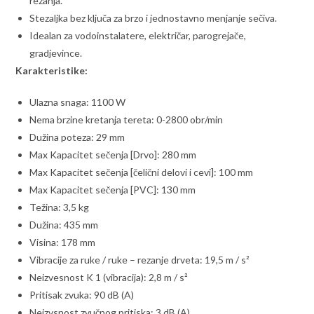
rezanja.
Stezaljka bez ključa za brzo i jednostavno menjanje sečiva.
Idealan za vodoinstalatere, električar, parogrejače,
gradjevince.
Karakteristike:
Ulazna snaga: 1100 W
Nema brzine kretanja tereta: 0-2800 obr/min
Dužina poteza: 29 mm
Max Kapacitet sečenja [Drvo]: 280 mm
Max Kapacitet sečenja [čelični delovi i cevi]: 100 mm
Max Kapacitet sečenja [PVC]: 130 mm
Težina: 3,5 kg
Dužina: 435 mm
Visina: 178 mm
Vibracije za ruke / ruke – rezanje drveta: 19,5 m / s²
Neizvesnost K 1 (vibracija): 2,8 m / s²
Pritisak zvuka: 90 dB (A)
Neizvsnost zvučnog pritiska: 3 dB (A)