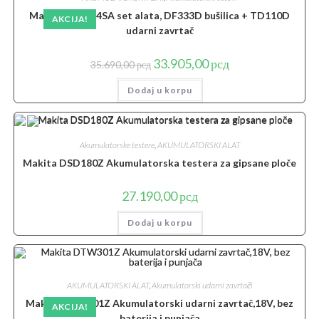
Makita CLX224SA set alata, DF333D bušilica + TD110D
AKCIJA!
udarni zavrtač
Originalna
Trenutna
33.905,00
рсд
35.690,00
рсд
cena
cena
je
je:
Dodaj u korpu
bila:
33.905,00 рсд.
35.690,00 рсд.
Akumulatorske testere
,
AKUMULATORSKI ALAT
Makita DSD180Z Akumulatorska testera za gipsane ploče
27.190,00
рсд
Dodaj u korpu
AKUMULATORSKI ALAT
,
Akumulatorski udarni zavrtači
Makita DTW301Z Akumulatorski udarni zavrtač,18V, bez
AKCIJA!
baterija i punjača