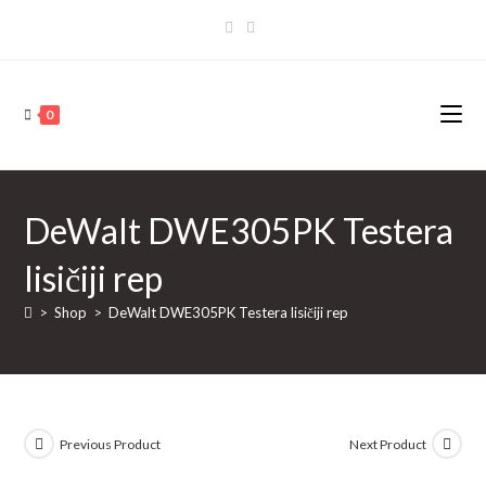
Skip
to
content
0
DeWalt DWE305PK Testera
lisičiji rep
>
Shop
>
DeWalt DWE305PK Testera lisičiji rep
Previous Product
Next Product