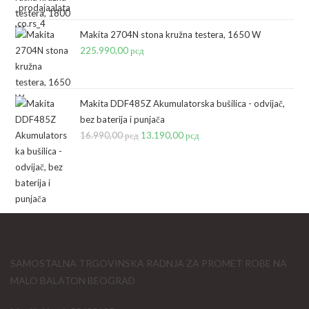
Makita 2704N stona kružna testera, 1650 W
225.990,00
рсд
Makita DDF485Z Akumulatorska bušilica - odvijač,
bez baterija i punjača
16.990,00
рсд
Originalna
13.190,00
рсд
Trenutna
cena
cena
je
je:
bila:
13.190,00 рсд.
16.990,00 рсд.
SAMOSTALNA TRGOVINSKA RADNJA ZA PROMET ROBE NA
MALO BALATON BEOGRAD