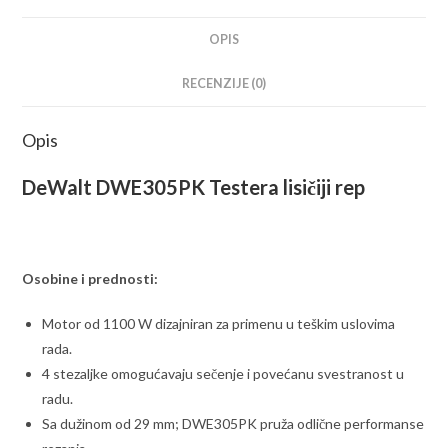
OPIS
RECENZIJE (0)
Opis
DeWalt DWE305PK Testera lisičiji rep
Osobine i prednosti:
Motor od 1100 W dizajniran za primenu u teškim uslovima
rada.
4 stezaljke omogućavaju sečenje i povećanu svestranost u
radu.
Sa dužinom od 29 mm; DWE305PK pruža odlične performanse