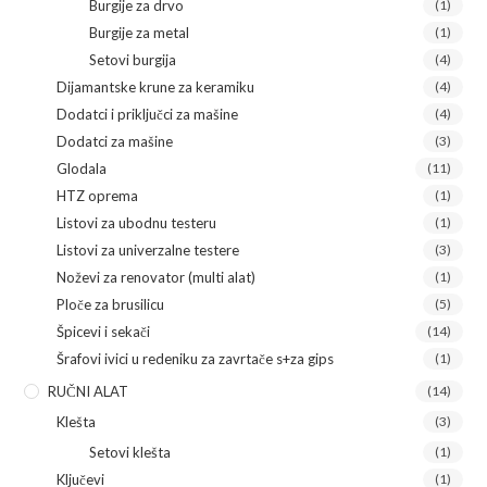
Burgije za drvo
(1)
Burgije za metal
(1)
Setovi burgija
(4)
Dijamantske krune za keramiku
(4)
Dodatci i priključci za mašine
(4)
Dodatci za mašine
(3)
Glodala
(11)
HTZ oprema
(1)
Listovi za ubodnu testeru
(1)
Listovi za univerzalne testere
(3)
Noževi za renovator (multi alat)
(1)
Ploče za brusilicu
(5)
Špicevi i sekači
(14)
Šrafovi ivici u redeniku za zavrtače s+za gips
(1)
RUČNI ALAT
(14)
Klešta
(3)
Setovi klešta
(1)
Ključevi
(1)