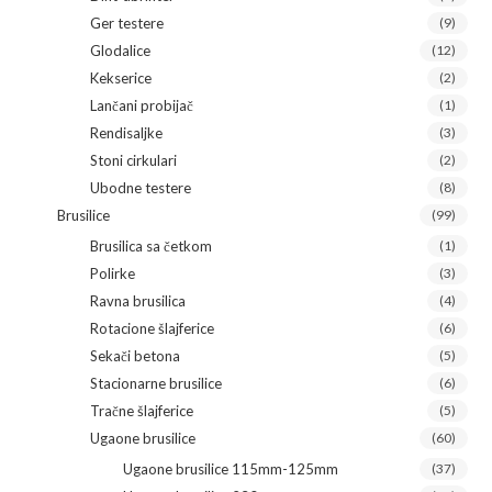
Ger testere
(9)
Glodalice
(12)
Kekserice
(2)
Lančani probijač
(1)
Rendisaljke
(3)
Stoni cirkulari
(2)
Ubodne testere
(8)
Brusilice
(99)
Brusilica sa četkom
(1)
Polirke
(3)
Ravna brusilica
(4)
Rotacione šlajferice
(6)
Sekači betona
(5)
Stacionarne brusilice
(6)
Tračne šlajferice
(5)
Ugaone brusilice
(60)
Ugaone brusilice 115mm-125mm
(37)