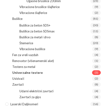
Ugaone brusilice 230mm
(23)
Vibracione brusilice-šlajferice
(9)
Vibracione šlajferice
(2)
Bušilice
(81)
Bušilice za beton SDS+
(30)
Bušilice za beton SDSmax
(11)
Bušilice za metal i drvo
(8)
Štemerice
(20)
Vibracione bušilice
(9)
Fen za vreli vazduh
(4)
Renovator (višenamenski alat)
(1)
Testere za metal
(2)
Univerzalne testere
(5)
Usisivači
(2)
Zavrtači
(8)
Udarni električni zavrtači
(4)
Zavrtači za gips
(4)
Laserski Daljinomeri
(16)