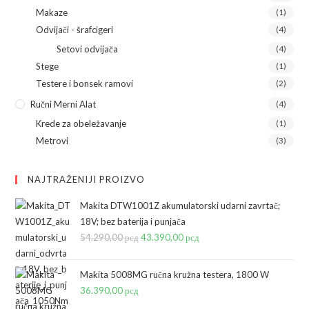
Makaze
(1)
Odvijači - šrafcigeri
(4)
Setovi odvijača
(4)
Stege
(1)
Testere i bonsek ramovi
(2)
Ručni Merni Alat
(4)
Krede za obeležavanje
(1)
Metrovi
(3)
NAJTRAŽENIJI PROIZVO
Makita DTW1001Z akumulatorski udarni zavrtač;
18V; bez baterija i punjača
54.290,00
рсд
Originalna
43.390,00
рсд
Trenutna
cena
cena
je
je:
Makita 5008MG ručna kružna testera, 1800 W
bila:
43.390,00 рсд.
36.390,00
рсд
54.290,00 рсд.