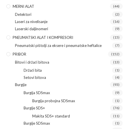
MERNI ALAT
(44)
Detektori
(2)
Laseri za nivelisanje
(16)
Laserski daljinomeri
(9)
PNEUMATSKI ALAT I KOMPRESORI
(15)
Pneumatski pištolji za eksere i pneumatske heftalice
(7)
PRIBOR
(152)
Bitovi i držači bitova
(13)
Držači bita
(1)
Setovi bitova
(4)
Burgije
(93)
Burgija SDSmax
(9)
Burgija probojna SDSmax
(1)
Burgije SDS+
(76)
Makita SDS+ standard
(11)
Burgije SDSmax
(1)