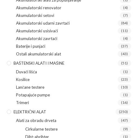
Akumulatorski renovator
(4)
Akumulatorski setovi
(7)
Akumulatorski udarni zavrtači
(84)
Akumulatorski usisivači
(11)
Akumulatorski zavrtači
(4)
Baterije i punjači
(37)
Ostali akumulatorski alat
(43)
BAŠTENSKI ALATI I MAŠINE
(51)
Duvači lišća
(1)
Kosilice
(23)
Lančane testere
(10)
Potapajuće pumpe
(1)
Trimeri
(16)
ELEKTRIČNI ALAT
(250)
Alati za obradu drveta
(47)
Cirkularne testere
(9)
Diht-abrihter
(1)