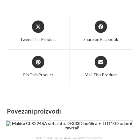
Opens
Opens
in
in
a
a
Tweet This Product
Share on Facebook
new
new
window
window
Opens
Opens
in
in
a
a
Pin This Product
Mail This Product
new
new
window
window
Povezani proizvodi
AKUMULATORSKI ALAT
,
Akumulatorski setovi