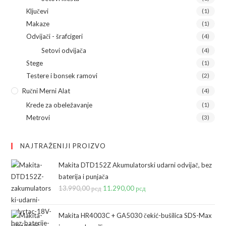
Ključevi
(1)
Makaze
(1)
Odvijači - šrafcigeri
(4)
Setovi odvijača
(4)
Stege
(1)
Testere i bonsek ramovi
(2)
Ručni Merni Alat
(4)
Krede za obeležavanje
(1)
Metrovi
(3)
NAJTRAŽENIJI PROIZVO
Makita DTD152Z Akumulatorski udarni odvijač, bez
baterija i punjača
13.990,00
рсд
Originalna
11.290,00
рсд
Trenutna
cena
cena
je
je:
Makita HR4003C + GA5030 čekić-bušilica SDS-Max