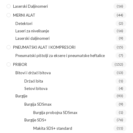
Laserski Daljinomeri
(16)
MERNI ALAT
(44)
Detektori
(2)
Laseri za nivelisanje
(16)
Laserski daljinomeri
(9)
PNEUMATSKI ALAT I KOMPRESORI
(15)
Pneumatski pištolji za eksere i pneumatske heftalice
(7)
PRIBOR
(152)
Bitovi i držači bitova
(13)
Držači bita
(1)
Setovi bitova
(4)
Burgije
(93)
Burgija SDSmax
(9)
Burgija probojna SDSmax
(1)
Burgije SDS+
(76)
Makita SDS+ standard
(11)