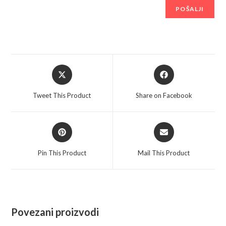
Opens
Opens
in
in
a
a
Tweet This Product
Share on Facebook
new
new
window
window
Opens
Opens
in
in
a
a
Pin This Product
Mail This Product
new
new
window
window
Povezani proizvodi