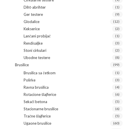
Cirkularne testere
Diht-abrihter
(1)
Ger testere
(9)
Glodalice
(12)
Kekserice
(2)
Lančani probijač
(1)
Rendisaljke
(3)
Stoni cirkulari
(2)
Ubodne testere
(8)
Brusilice
(99)
Brusilica sa četkom
(1)
Polirke
(3)
Ravna brusilica
(4)
Rotacione šlajferice
(6)
Sekači betona
(5)
Stacionarne brusilice
(6)
Tračne šlajferice
(5)
Ugaone brusilice
(60)