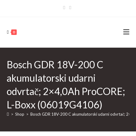
Skip
to
content
0
Bosch GDR 18V-200 C
akumulatorski udarni
odvrtač; 2×4,0Ah ProCORE;
L-Boxx (06019G4106)
>
Shop
>
Bosch GDR 18V-200 C akumulatorski udarni odvrtač; 2×4