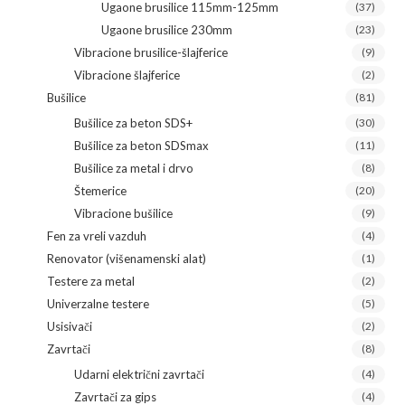
Ugaone brusilice 115mm-125mm
(37)
Ugaone brusilice 230mm
(23)
Vibracione brusilice-šlajferice
(9)
Vibracione šlajferice
(2)
Bušilice
(81)
Bušilice za beton SDS+
(30)
Bušilice za beton SDSmax
(11)
Bušilice za metal i drvo
(8)
Štemerice
(20)
Vibracione bušilice
(9)
Fen za vreli vazduh
(4)
Renovator (višenamenski alat)
(1)
Testere za metal
(2)
Univerzalne testere
(5)
Usisivači
(2)
Zavrtači
(8)
Udarni električni zavrtači
(4)
Zavrtači za gips
(4)