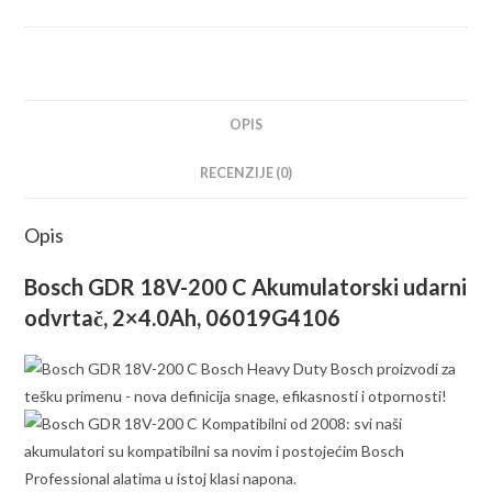
odvrtač;
2x4,0Ah
ProCORE;
L-
Boxx
OPIS
(06019G4106)
RECENZIJE (0)
količina
Opis
Bosch GDR 18V-200 C Akumulatorski udarni
odvrtač, 2×4.0Ah, 06019G4106