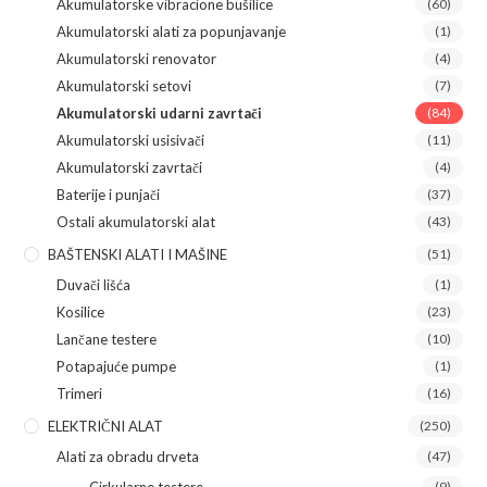
Akumulatorske vibracione bušilice
(60)
Akumulatorski alati za popunjavanje
(1)
Akumulatorski renovator
(4)
Akumulatorski setovi
(7)
Akumulatorski udarni zavrtači
(84)
Akumulatorski usisivači
(11)
Akumulatorski zavrtači
(4)
Baterije i punjači
(37)
Ostali akumulatorski alat
(43)
BAŠTENSKI ALATI I MAŠINE
(51)
Duvači lišća
(1)
Kosilice
(23)
Lančane testere
(10)
Potapajuće pumpe
(1)
Trimeri
(16)
ELEKTRIČNI ALAT
(250)
Alati za obradu drveta
(47)
(9)