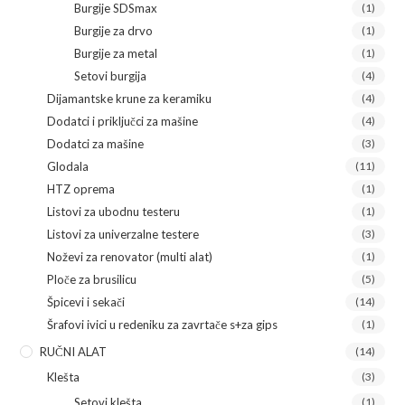
Burgije SDSmax
(1)
Burgije za drvo
(1)
Burgije za metal
(1)
Setovi burgija
(4)
Dijamantske krune za keramiku
(4)
Dodatci i priključci za mašine
(4)
Dodatci za mašine
(3)
Glodala
(11)
HTZ oprema
(1)
Listovi za ubodnu testeru
(1)
Listovi za univerzalne testere
(3)
Noževi za renovator (multi alat)
(1)
Ploče za brusilicu
(5)
Špicevi i sekači
(14)
Šrafovi ivici u redeniku za zavrtače s+za gips
(1)
RUČNI ALAT
(14)
Klešta
(3)
Setovi klešta
(1)