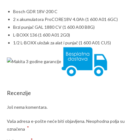
Bosch GDR 18V-200 C
2 x akumulatora ProCORE18V 4.0Ah (1 600 A01 6GC)
Brzi punjač GAL 1880 CV (1 600 A00 B8G)
L-BOXX 136 (1 600 A01 2G0)
1/2 L-BOXX uložak za alat i punjač (1 600 A01 CU5)
Recenzije
Još nema komentara.
Vaša adresa e-pošte neće biti objavljena.
Neophodna polja su
*
označena
*