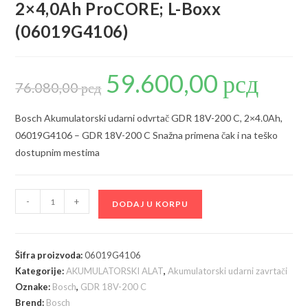
2×4,0Ah ProCORE; L-Boxx
(06019G4106)
59.600,00
рсд
Originalna
Trenutna
cena
cena
76.080,00
рсд
je
je:
bila:
59.600,00 р
76.080,00 рсд.
Bosch Akumulatorski udarni odvrtač GDR 18V-200 C, 2×4.0Ah,
06019G4106 – GDR 18V-200 C Snažna primena čak i na teško
dostupnim mestima
Bosch
-
+
DODAJ U KORPU
GDR
18V-
200
Šifra proizvoda:
06019G4106
C
Kategorije:
AKUMULATORSKI ALAT
,
Akumulatorski udarni zavrtači
akumulatorski
Oznake:
Bosch
,
GDR 18V-200 C
udarni
Brend:
Bosch