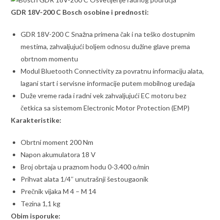
GDR 18V-200 C Bosch osobine i prednosti:
GDR 18V-200 C Snažna primena čak i na teško dostupnim
mestima, zahvaljujući boljem odnosu dužine glave prema
obrtnom momentu
Modul Bluetooth Connectivity za povratnu informaciju alata,
lagani start i servisne informacije putem mobilnog uređaja
Duže vreme rada i radni vek zahvaljujući EC motoru bez
četkica sa sistemom Electronic Motor Protection (EMP)
Karakteristike:
Obrtni moment 200 Nm
Napon akumulatora 18 V
Broj obrtaja u praznom hodu 0-3.400 o/min
Prihvat alata 1/4″ unutrašnji šestougaonik
Prečnik vijaka M 4 – M 14
Tezina 1,1 kg
Obim isporuke: