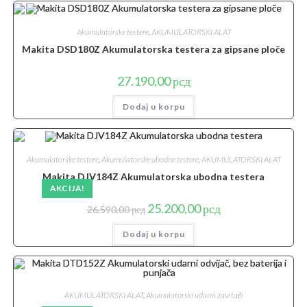
Akumulatorske testere
,
AKUMULATORSKI ALAT
Makita DSD180Z Akumulatorska testera za gipsane ploče
27.190,00
рсд
Dodaj u korpu
Akumulatorske testere
,
Akumulatorske ubodne testere
,
AKUMULATORSKI ALAT
Makita DJV184Z Akumulatorska ubodna testera
AKCIJA!
Originalna
Trenutna
25.200,00
рсд
26.590,00
рсд
cena
cena
je
je:
Dodaj u korpu
bila:
25.200,00 рсд.
26.590,00 рсд.
AKUMULATORSKI ALAT
,
Akumulatorski udarni zavrtači