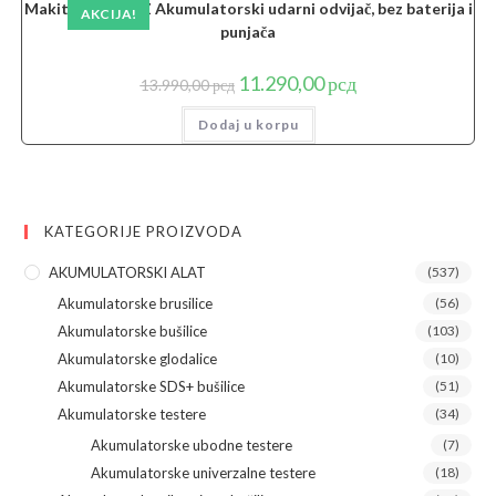
Makita DTD152Z Akumulatorski udarni odvijač, bez baterija i
AKCIJA!
punjača
Originalna
Trenutna
11.290,00
рсд
13.990,00
рсд
cena
cena
je
je:
Dodaj u korpu
bila:
11.290,00 рсд.
13.990,00 рсд.
KATEGORIJE PROIZVODA
AKUMULATORSKI ALAT
(537)
Akumulatorske brusilice
(56)
Akumulatorske bušilice
(103)
Akumulatorske glodalice
(10)
Akumulatorske SDS+ bušilice
(51)
Akumulatorske testere
(34)
Akumulatorske ubodne testere
(7)
Akumulatorske univerzalne testere
(18)