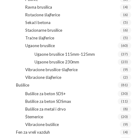
Ravna brusilica
(4)
Rotacione šlajferice
(6)
Sekači betona
(5)
Stacionarne brusilice
(6)
Tračne šlajferice
(5)
Ugaone brusilice
(60)
Ugaone brusilice 115mm-125mm
(37)
Ugaone brusilice 230mm
(23)
Vibracione brusilice-šlajferice
(9)
Vibracione šlajferice
(2)
Bušilice
(81)
Bušilice za beton SDS+
(30)
Bušilice za beton SDSmax
(11)
Bušilice za metal i drvo
(8)
Štemerice
(20)
Vibracione bušilice
(9)
Fen za vreli vazduh
(4)