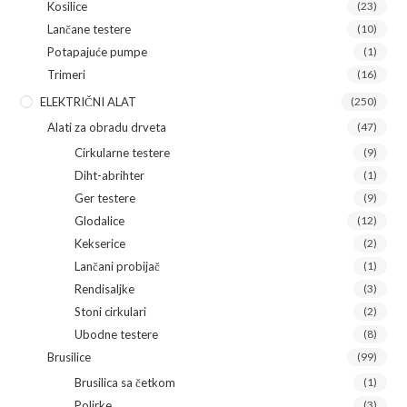
Kosilice
(23)
Lančane testere
(10)
Potapajuće pumpe
(1)
Trimeri
(16)
ELEKTRIČNI ALAT
(250)
Alati za obradu drveta
(47)
Cirkularne testere
(9)
Diht-abrihter
(1)
Ger testere
(9)
Glodalice
(12)
Kekserice
(2)
Lančani probijač
(1)
Rendisaljke
(3)
Stoni cirkulari
(2)
Ubodne testere
(8)
Brusilice
(99)
Brusilica sa četkom
(1)
Polirke
(3)