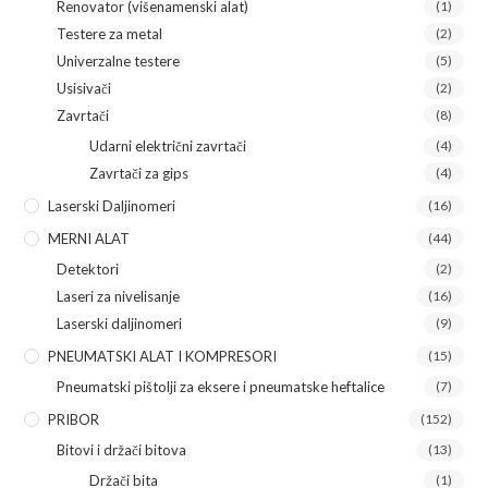
Renovator (višenamenski alat)
(1)
Testere za metal
(2)
Univerzalne testere
(5)
Usisivači
(2)
Zavrtači
(8)
Udarni električni zavrtači
(4)
Zavrtači za gips
(4)
Laserski Daljinomeri
(16)
MERNI ALAT
(44)
Detektori
(2)
Laseri za nivelisanje
(16)
Laserski daljinomeri
(9)
PNEUMATSKI ALAT I KOMPRESORI
(15)
Pneumatski pištolji za eksere i pneumatske heftalice
(7)
PRIBOR
(152)
Bitovi i držači bitova
(13)
Držači bita
(1)