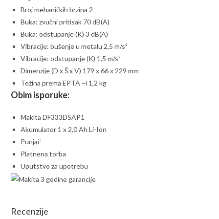
Broj mehaničkih brzina 2
Buka: zvučni pritisak 70 dB(A)
Buka: odstupanje (K) 3 dB(A)
Vibracije: bušenje u metalu 2,5 m/s²
Vibracije: odstupanje (K) 1,5 m/s²
Dimenzije (D x Š x V) 179 x 66 x 229 mm
Težina prema EPTA –i 1,2 kg
Obim isporuke:
Makita DF333DSAP1
Akumulator 1 x 2,0 Ah Li-Ion
Punjač
Platnena torba
Uputstvo za upotrebu
Recenzije