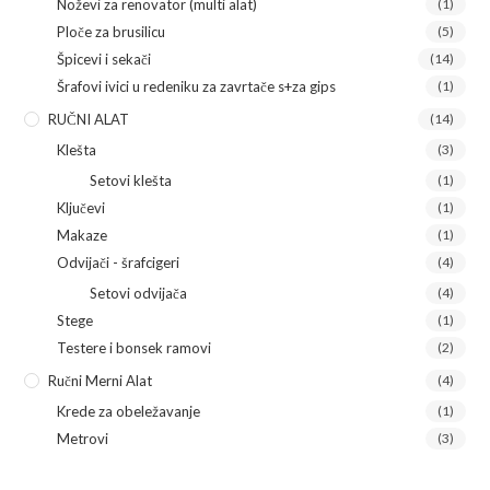
Noževi za renovator (multi alat)
(1)
Ploče za brusilicu
(5)
Špicevi i sekači
(14)
Šrafovi ivici u redeniku za zavrtače s+za gips
(1)
RUČNI ALAT
(14)
Klešta
(3)
Setovi klešta
(1)
Ključevi
(1)
Makaze
(1)
Odvijači - šrafcigeri
(4)
Setovi odvijača
(4)
Stege
(1)
Testere i bonsek ramovi
(2)
Ručni Merni Alat
(4)
Krede za obeležavanje
(1)
Metrovi
(3)