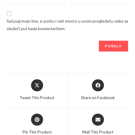
Sačuvaj moje ime, e-poštu i veb mesto u ovom pregledaču veba za
sledeći put kada komentarišem.
Opens
Opens
in
in
a
a
Tweet This Product
Share on Facebook
new
new
window
window
Opens
Opens
in
in
a
a
Pin This Product
Mail This Product