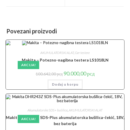
new
new
window
window
Povezani proizvodi
AKUMULATORSKI ALAT
,
Ger testere
Makita – Potezno-nagibna testera LS1018LN
AKCIJA!
Originalna
Trenutna
90.000,00
рсд
100.642,00
рсд
cena
cena
je
je:
Dodaj u korpu
bila:
90.000,00 рсд.
100.642,00 рсд.
Akumulatorske SDS+ bušilice
,
AKUMULATORSKI ALAT
Makita DHR243Z SDS-Plus akumulatorska bušilica-čekić, 18V,
AKCIJA!
bez baterija