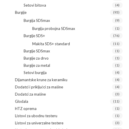
Setovi bitova
(4)
Burgije
(93)
Burgija SDSmax
(9)
Burgija probojna SDSmax
(1)
Burgije SDS+
(76)
Makita SDS+ standard
(11)
Burgije SDSmax
(1)
Burgije za drvo
(1)
Burgije za metal
(1)
Setovi burgija
(4)
Dijamantske krune za keramiku
(4)
Dodatci i priključci za mašine
(4)
Dodatci za mašine
(3)
Glodala
(11)
HTZ oprema
(1)
Listovi za ubodnu testeru
(1)
Listovi za univerzalne testere
(3)