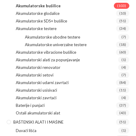
Akumulatorske bušilice
(103)
Akumulatorske glodalice
(10)
Akumulatorske SDS+ bušilice
(51)
Akumulatorske testere
(34)
Akumulatorske ubodne testere
(7)
Akumulatorske univerzalne testere
(18)
Akumulatorske vibracione bušilice
(60)
Akumulatorski alati za popunjavanje
(1)
Akumulatorski renovator
(4)
Akumulatorski setovi
(7)
Akumulatorski udarni zavrtači
(84)
Akumulatorski usisivači
(11)
Akumulatorski zavrtači
(4)
Baterije i punjači
(37)
Ostali akumulatorski alat
(43)
BAŠTENSKI ALATI I MAŠINE
(51)
Duvači lišća
(1)