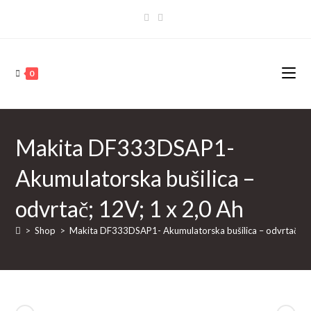
Skip
to
content
0
Makita DF333DSAP1-
Akumulatorska bušilica –
odvrtač; 12V; 1 x 2,0 Ah
>
Shop
>
Makita DF333DSAP1- Akumulatorska bušilica – odvrtač; 12