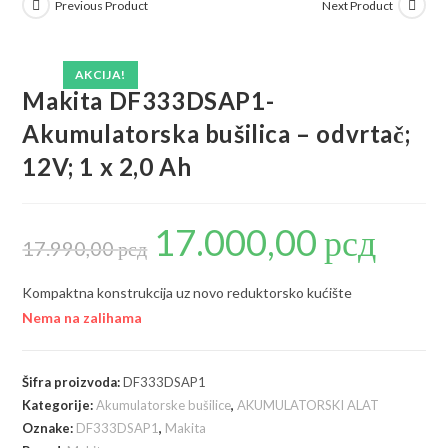
Previous Product
Next Product
AKCIJA!
Makita DF333DSAP1-
Akumulatorska bušilica – odvrtač;
12V; 1 x 2,0 Ah
17.000,00
рсд
Originalna
Trenutna
cena
cena
17.990,00
рсд
je
je:
bila:
17.000,00 р
17.990,00 рсд.
Kompaktna konstrukcija uz novo reduktorsko kućište
Nema na zalihama
Šifra proizvoda:
DF333DSAP1
Kategorije:
Akumulatorske bušilice
,
AKUMULATORSKI ALAT
Oznake:
DF333DSAP1
,
Makita