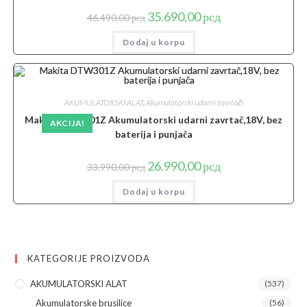
Originalna
Trenutna
35.690,00
рсд
46.490,00
рсд
cena
cena
je
je:
Dodaj u korpu
bila:
35.690,00 рсд.
46.490,00 рсд.
AKUMULATORSKI ALAT
,
Akumulatorski udarni zavrtači
Makita DTW301Z Akumulatorski udarni zavrtač,18V, bez
AKCIJA!
baterija i punjača
Originalna
Trenutna
26.990,00
рсд
33.990,00
рсд
cena
cena
je
je:
Dodaj u korpu
bila:
26.990,00 рсд.
33.990,00 рсд.
KATEGORIJE PROIZVODA
AKUMULATORSKI ALAT
(537)
Akumulatorske brusilice
(56)