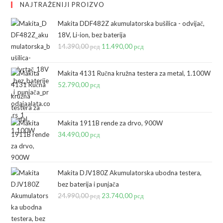
NAJTRAŽENIJI PROIZVO
Makita DDF482Z akumulatorska bušilica - odvijač,
18V, Li-ion, bez baterija
14.390,00
рсд
Originalna
11.490,00
рсд
Trenutna
cena
cena
je
je:
Makita 4131 Ručna kružna testera za metal, 1.100W
bila:
11.490,00 рсд.
52.790,00
рсд
14.390,00 рсд.
Makita 1911B rende za drvo, 900W
34.490,00
рсд
Makita DJV180Z Akumulatorska ubodna testera,
bez baterija i punjača
24.990,00
рсд
Originalna
23.740,00
рсд
Trenutna
cena
cena
je
je: