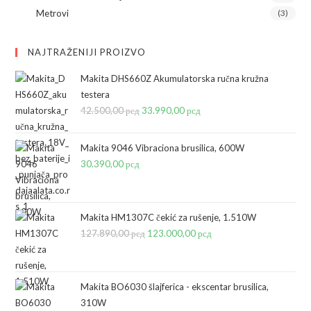
Metrovi
(3)
NAJTRAŽENIJI PROIZVO
Makita DHS660Z Akumulatorska ručna kružna
testera
42.500,00
рсд
Originalna
33.990,00
рсд
Trenutna
cena
cena
je
je:
Makita 9046 Vibraciona brusilica, 600W
bila:
33.990,00 рсд.
30.390,00
рсд
42.500,00 рсд.
Makita HM1307C čekić za rušenje, 1.510W
127.890,00
рсд
Originalna
123.000,00
рсд
Trenutna
cena
cena
je
je:
bila:
123.000,00 рсд.
Makita BO6030 šlajferica - ekscentar brusilica,
310W
127.890,00 рсд.