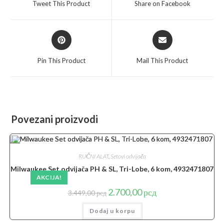
Tweet This Product
Share on Facebook
new
new
window
window
Opens
Opens
in
in
a
a
Pin This Product
Mail This Product
new
new
window
window
Povezani proizvodi
RUČNI ALAT
,
Setovi odvijača
Milwaukee Set odvijača PH & SL, Tri-Lobe, 6 kom, 4932471807
AKCIJA!
Originalna
Trenutna
2.700,00
рсд
3.449,00
рсд
cena
cena
je
je:
Dodaj u korpu
bila:
2.700,00 рсд.
3.449,00 рсд.