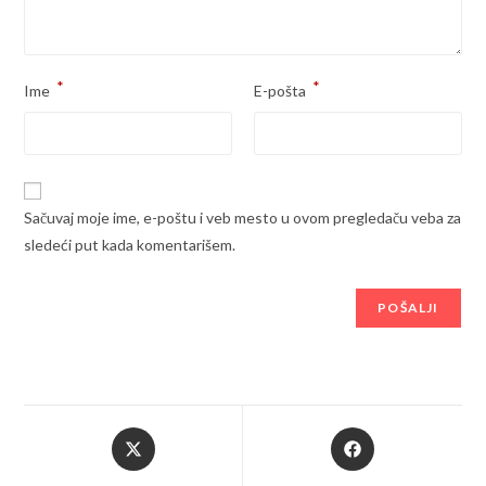
*
*
Ime
E-pošta
Sačuvaj moje ime, e-poštu i veb mesto u ovom pregledaču veba za
sledeći put kada komentarišem.
Opens
Opens
in
in
a
a