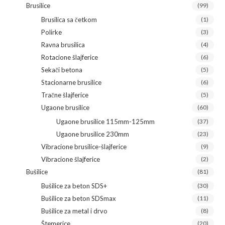
Brusilice
(99)
Brusilica sa četkom
(1)
Polirke
(3)
Ravna brusilica
(4)
Rotacione šlajferice
(6)
Sekači betona
(5)
Stacionarne brusilice
(6)
Tračne šlajferice
(5)
Ugaone brusilice
(60)
Ugaone brusilice 115mm-125mm
(37)
Ugaone brusilice 230mm
(23)
Vibracione brusilice-šlajferice
(9)
Vibracione šlajferice
(2)
Bušilice
(81)
Bušilice za beton SDS+
(30)
Bušilice za beton SDSmax
(11)
Bušilice za metal i drvo
(8)
Štemerice
(20)