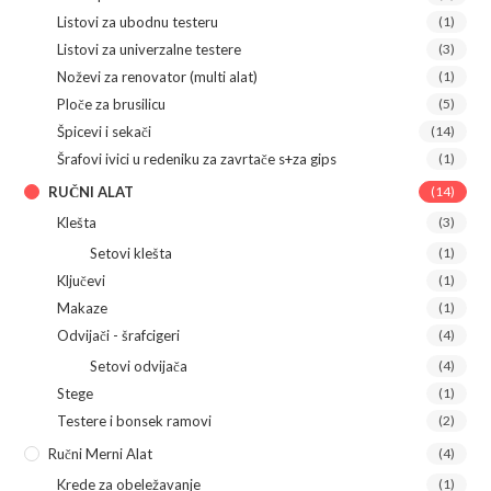
Listovi za ubodnu testeru
(1)
Listovi za univerzalne testere
(3)
Noževi za renovator (multi alat)
(1)
Ploče za brusilicu
(5)
Špicevi i sekači
(14)
Šrafovi ivici u redeniku za zavrtače s+za gips
(1)
RUČNI ALAT
(14)
Klešta
(3)
Setovi klešta
(1)
Ključevi
(1)
Makaze
(1)
Odvijači - šrafcigeri
(4)
Setovi odvijača
(4)
Stege
(1)
Testere i bonsek ramovi
(2)
Ručni Merni Alat
(4)
Krede za obeležavanje
(1)