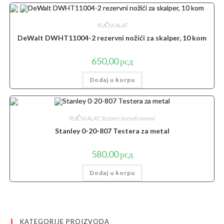
RUČNI ALAT
DeWalt DWHT11004-2 rezervni nožići za skalper, 10 kom
650,00
рсд
Dodaj u korpu
RUČNI ALAT
,
Testere i bonsek ramovi
Stanley 0-20-807 Testera za metal
580,00
рсд
Dodaj u korpu
KATEGORIJE PROIZVODA