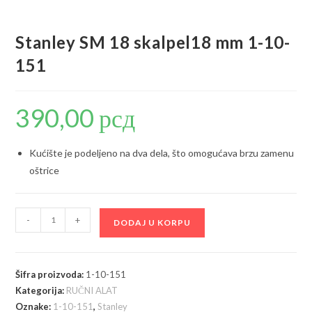
Stanley SM 18 skalpel18 mm 1-10-
151
390,00
рсд
Kućište je podeljeno na dva dela, što omogućava brzu zamenu
oštrice
Stanley
-
+
DODAJ U KORPU
SM
18
skalpel18
Šifra proizvoda:
1-10-151
mm
Kategorija:
RUČNI ALAT
1-
Oznake:
1-10-151
,
Stanley