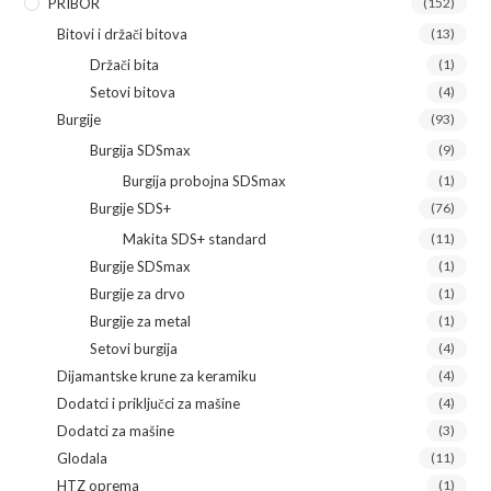
PRIBOR
(152)
Bitovi i držači bitova
(13)
Držači bita
(1)
Setovi bitova
(4)
Burgije
(93)
Burgija SDSmax
(9)
Burgija probojna SDSmax
(1)
Burgije SDS+
(76)
Makita SDS+ standard
(11)
Burgije SDSmax
(1)
Burgije za drvo
(1)
Burgije za metal
(1)
Setovi burgija
(4)
Dijamantske krune za keramiku
(4)
Dodatci i priključci za mašine
(4)
Dodatci za mašine
(3)
Glodala
(11)
HTZ oprema
(1)