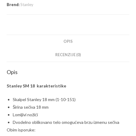
10-
Brend:
Stanley
151
količina
OPIS
RECENZIJE (0)
Opis
Stanley SM 18 karakteristike
Skalpel Stanley 18 mm (1-10-151)
Širina sečiva 18 mm
Lomljivi nožići
Dvodelno oblikovano telo omogućeva brzu izmenu sečiva
Obim isporuke: