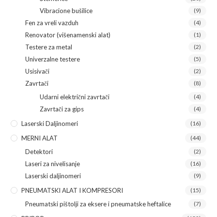
Vibracione bušilice
(9)
Fen za vreli vazduh
(4)
Renovator (višenamenski alat)
(1)
Testere za metal
(2)
Univerzalne testere
(5)
Usisivači
(2)
Zavrtači
(8)
Udarni električni zavrtači
(4)
Zavrtači za gips
(4)
Laserski Daljinomeri
(16)
MERNI ALAT
(44)
Detektori
(2)
Laseri za nivelisanje
(16)
Laserski daljinomeri
(9)
PNEUMATSKI ALAT I KOMPRESORI
(15)
Pneumatski pištolji za eksere i pneumatske heftalice
(7)