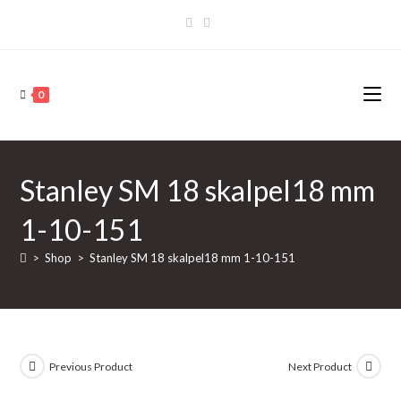
Skip
to
content
0
Stanley SM 18 skalpel18 mm
1-10-151
>
Shop
>
Stanley SM 18 skalpel18 mm 1-10-151
Previous Product
Next Product