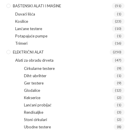
BAŠTENSKI ALATI I MAŠINE
(51)
Duvači lišća
(1)
Kosilice
(23)
Lančane testere
(10)
Potapajuće pumpe
(1)
Trimeri
(16)
ELEKTRIČNI ALAT
(250)
Alati za obradu drveta
(47)
Cirkularne testere
(9)
Diht-abrihter
(1)
Ger testere
(9)
Glodalice
(12)
Kekserice
(2)
Lančani probijač
(1)
Rendisaljke
(3)
Stoni cirkulari
(2)
Ubodne testere
(8)