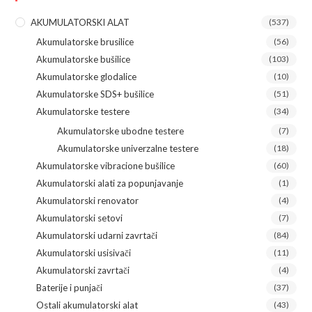
AKUMULATORSKI ALAT
(537)
Akumulatorske brusilice
(56)
Akumulatorske bušilice
(103)
Akumulatorske glodalice
(10)
Akumulatorske SDS+ bušilice
(51)
Akumulatorske testere
(34)
Akumulatorske ubodne testere
(7)
Akumulatorske univerzalne testere
(18)
Akumulatorske vibracione bušilice
(60)
Akumulatorski alati za popunjavanje
(1)
Akumulatorski renovator
(4)
Akumulatorski setovi
(7)
Akumulatorski udarni zavrtači
(84)
Akumulatorski usisivači
(11)
Akumulatorski zavrtači
(4)
Baterije i punjači
(37)
Ostali akumulatorski alat
(43)