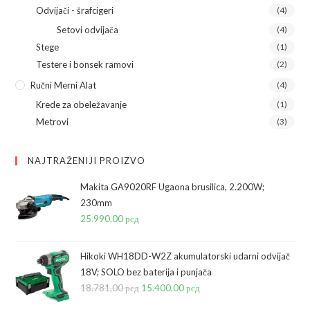
Odvijači - šrafcigeri
(4)
Setovi odvijača
(4)
Stege
(1)
Testere i bonsek ramovi
(2)
Ručni Merni Alat
(4)
Krede za obeležavanje
(1)
Metrovi
(3)
NAJTRAŽENIJI PROIZVO
Makita GA9020RF Ugaona brusilica, 2.200W;
230mm
25.990,00
рсд
Hikoki WH18DD-W2Z akumulatorski udarni odvijač
18V; SOLO bez baterija i punjača
18.781,00
рсд
Originalna
15.400,00
рсд
Trenutna
cena
cena