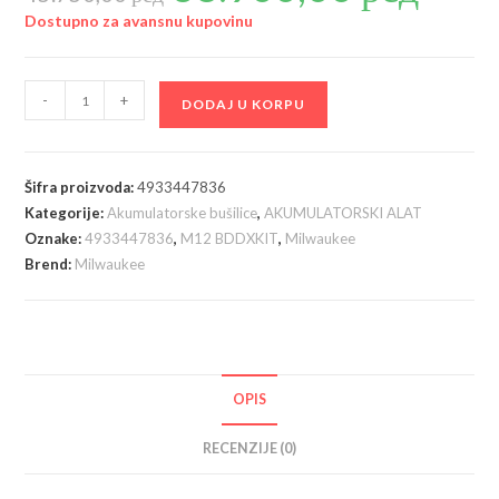
je
je:
bila:
38.900,00 р
Dostupno za avansnu kupovinu
45.750,00 рсд.
MILWAUKEE
-
+
DODAJ U KORPU
M12
BDDXKIT-
202C
Šifra proizvoda:
4933447836
akumulatorska
Kategorije:
Akumulatorske bušilice
,
AKUMULATORSKI ALAT
bušilica
Oznake:
4933447836
,
M12 BDDXKIT
,
Milwaukee
sa
Brend:
Milwaukee
promenljivom
glavom
(2x2,0Ah/12V)
(4933447836)
količina
OPIS
RECENZIJE (0)