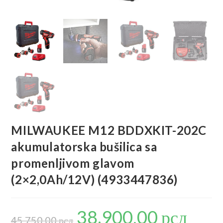
MILWAUKEE M12 BDDXKIT-202C
akumulatorska bušilica sa
promenljivom glavom
(2×2,0Ah/12V) (4933447836)
38.900,00
рсд
Originalna
Trenutna
cena
cena
45.750,00
рсд