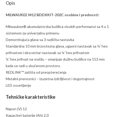
Opis
MILWAUKEE M12 BDDXKIT-202C osobine i prednosti:
Milwaukee® akumulatorska bušilica visokih performansi sa 4 u 1
sistemom za univerzalnu primenu
Demontirajuća glava sa 3 različita nastavka
Standardna 10 mm brzostezna glava, ugaoni nastavak sa ¼˝ hex
prihvatom i ekscentar nastavak sa ¼˝ hex prihvatom
¼˝ hex prihvat na vratilu – smanjuje dužinu bušilice na 153 mm
kada se radi u skučenom prostoru
REDLINK™ zaštita od preopterećenja
Metalni prenosnici – izuzetna izdržljivost i dugotrajnost
LED osvetljenje
Tehničke karakteristike
Napon (V) 12
Kapacitet baterije (Ah) 2.0