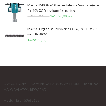
je
je:
Makita HM004GZ01 akumulatorski čekić za rušenje;
bila:
15.400,00 рсд.
2 x 40V XGT; bez baterije i punjača
359.990,00
рсд
18.781,00 рсд.
Originalna
341.890,00
рсд
Trenutna
cena
cena
je
je:
Makita Burgija SDS-Plus Nemesis II 6,5 x 315 x 250
bila:
341.890,00 рсд.
mm - B-58051
1.690,00
рсд
359.990,00 рсд.
SAMOSTALNA TRGOVINSKA RADNJA ZA PROMET ROBE NA
MALO BALATON BEOGRAD
Matični broj:
53683185