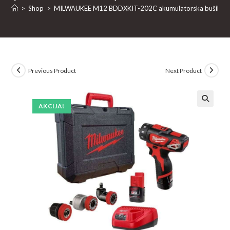
>
Shop
>
MILWAUKEE M12 BDDXKIT-202C akumulatorska bušilica 
Previous Product
Next Product
AKCIJA!
🔍