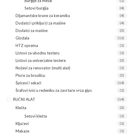
Burgije za metal
(1)
Setovi burgija
(4)
Dijamantske krune za keramiku
(4)
Dodatci i priključci za mašine
(4)
Dodatci za mašine
(3)
Glodala
(11)
HTZ oprema
(1)
Listovi za ubodnu testeru
(1)
Listovi za univerzalne testere
(3)
Noževi za renovator (multi alat)
(1)
Ploče za brusilicu
(5)
Špicevi i sekači
(14)
Šrafovi ivici u redeniku za zavrtače s+za gips
(1)
RUČNI ALAT
(14)
Klešta
(3)
Setovi klešta
(1)
Ključevi
(1)
Makaze
(1)