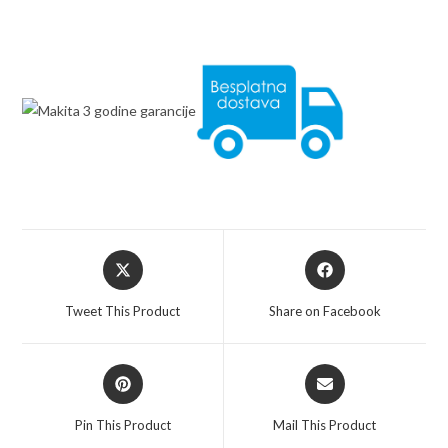
Opens
Opens
in
in
a
a
Tweet This Product
Share on Facebook
new
new
window
window
Opens
Opens
in
in
a
a
Pin This Product
Mail This Product
new
new