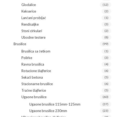
Glodalice
(12)
Kekserice
(2)
Lančani probijač
(1)
Rendisaljke
(3)
Stoni cirkulari
(2)
Ubodne testere
(8)
Brusilice
(99)
Brusilica sa četkom
(1)
Polirke
(3)
Ravna brusilica
(4)
Rotacione šlajferice
(6)
Sekači betona
(5)
Stacionarne brusilice
(6)
Tračne šlajferice
(5)
Ugaone brusilice
(60)
Ugaone brusilice 115mm-125mm
(37)
Ugaone brusilice 230mm
(23)