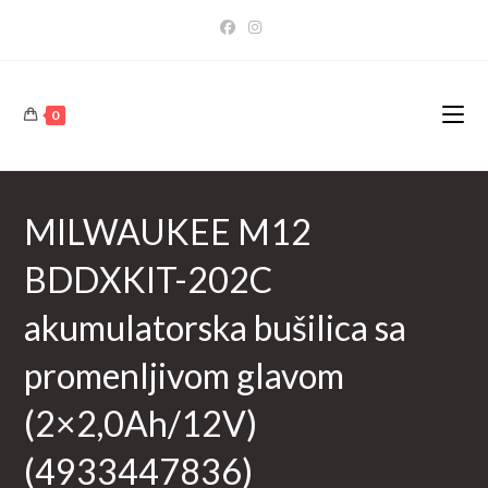
Skip
to
content
0
MILWAUKEE M12
BDDXKIT-202C
akumulatorska bušilica sa
promenljivom glavom
(2×2,0Ah/12V)
(4933447836)