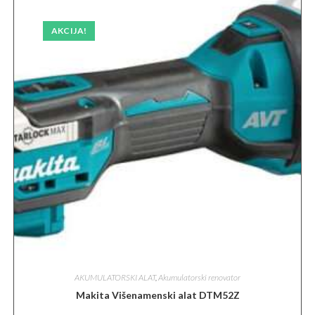
AKCIJA!
AKUMULATORSKI ALAT
,
Akumulatorski renovator
Makita Višenamenski alat DTM52Z