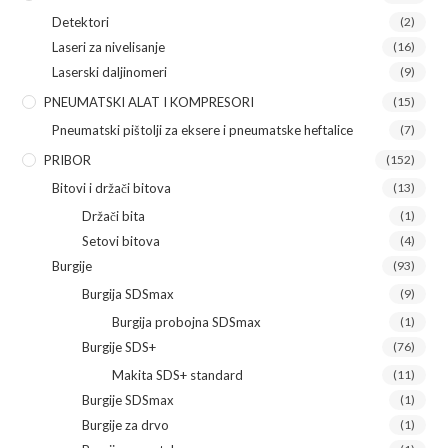
Detektori
(2)
Laseri za nivelisanje
(16)
Laserski daljinomeri
(9)
PNEUMATSKI ALAT I KOMPRESORI
(15)
Pneumatski pištolji za eksere i pneumatske heftalice
(7)
PRIBOR
(152)
Bitovi i držači bitova
(13)
Držači bita
(1)
Setovi bitova
(4)
Burgije
(93)
Burgija SDSmax
(9)
Burgija probojna SDSmax
(1)
Burgije SDS+
(76)
Makita SDS+ standard
(11)
Burgije SDSmax
(1)
Burgije za drvo
(1)