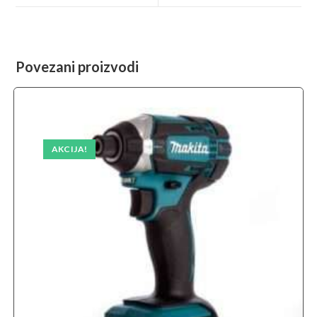
window
window
Povezani proizvodi
AKCIJA!