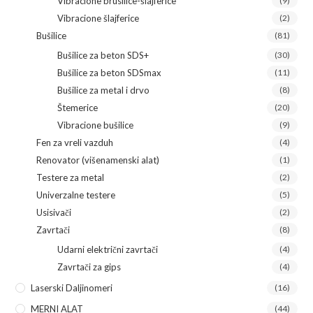
Vibracione brusilice-šlajferice
(9)
Vibracione šlajferice
(2)
Bušilice
(81)
Bušilice za beton SDS+
(30)
Bušilice za beton SDSmax
(11)
Bušilice za metal i drvo
(8)
Štemerice
(20)
Vibracione bušilice
(9)
Fen za vreli vazduh
(4)
Renovator (višenamenski alat)
(1)
Testere za metal
(2)
Univerzalne testere
(5)
Usisivači
(2)
Zavrtači
(8)
Udarni električni zavrtači
(4)
Zavrtači za gips
(4)
Laserski Daljinomeri
(16)
MERNI ALAT
(44)