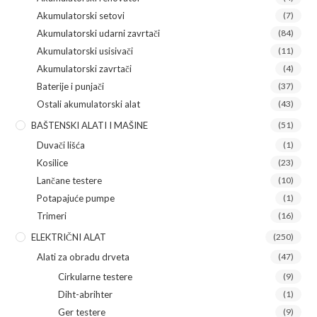
Akumulatorski setovi
(7)
Akumulatorski udarni zavrtači
(84)
Akumulatorski usisivači
(11)
Akumulatorski zavrtači
(4)
Baterije i punjači
(37)
Ostali akumulatorski alat
(43)
BAŠTENSKI ALATI I MAŠINE
(51)
Duvači lišća
(1)
Kosilice
(23)
Lančane testere
(10)
Potapajuće pumpe
(1)
Trimeri
(16)
ELEKTRIČNI ALAT
(250)
Alati za obradu drveta
(47)
Cirkularne testere
(9)
Diht-abrihter
(1)
Ger testere
(9)