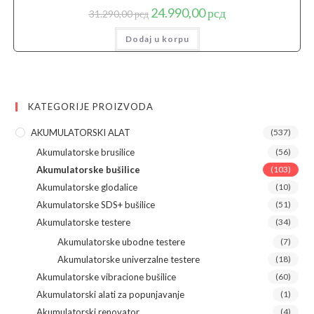
Originalna
Trenutna
24.990,00
рсд
31.290,00
рсд
cena
cena
je
je:
Dodaj u korpu
bila:
24.990,00 рсд.
31.290,00 рсд.
KATEGORIJE PROIZVODA
AKUMULATORSKI ALAT
(537)
Akumulatorske brusilice
(56)
Akumulatorske bušilice
(103)
Akumulatorske glodalice
(10)
Akumulatorske SDS+ bušilice
(51)
Akumulatorske testere
(34)
Akumulatorske ubodne testere
(7)
Akumulatorske univerzalne testere
(18)
Akumulatorske vibracione bušilice
(60)
Akumulatorski alati za popunjavanje
(1)
Akumulatorski renovator
(4)