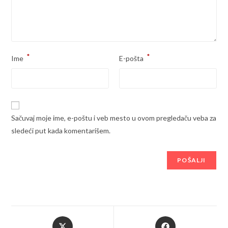
*
*
Ime
E-pošta
Sačuvaj moje ime, e-poštu i veb mesto u ovom pregledaču veba za
sledeći put kada komentarišem.
Opens
Opens