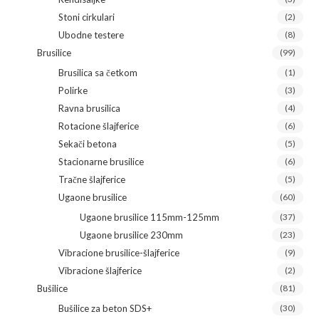
Stoni cirkulari
(2)
Ubodne testere
(8)
Brusilice
(99)
Brusilica sa četkom
(1)
Polirke
(3)
Ravna brusilica
(4)
Rotacione šlajferice
(6)
Sekači betona
(5)
Stacionarne brusilice
(6)
Tračne šlajferice
(5)
Ugaone brusilice
(60)
Ugaone brusilice 115mm-125mm
(37)
Ugaone brusilice 230mm
(23)
Vibracione brusilice-šlajferice
(9)
Vibracione šlajferice
(2)
Bušilice
(81)
Bušilice za beton SDS+
(30)