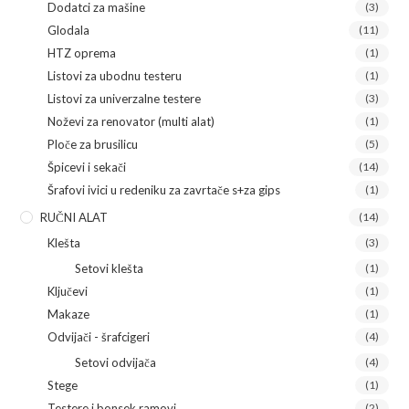
Dodatci za mašine
(3)
Glodala
(11)
HTZ oprema
(1)
Listovi za ubodnu testeru
(1)
Listovi za univerzalne testere
(3)
Noževi za renovator (multi alat)
(1)
Ploče za brusilicu
(5)
Špicevi i sekači
(14)
Šrafovi ivici u redeniku za zavrtače s+za gips
(1)
RUČNI ALAT
(14)
Klešta
(3)
Setovi klešta
(1)
Ključevi
(1)
Makaze
(1)
Odvijači - šrafcigeri
(4)
Setovi odvijača
(4)
Stege
(1)
Testere i bonsek ramovi
(2)