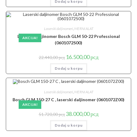
Dodaj u korpu
bila:
11.000,00 рсд.
18.495,00 рсд.
Laserski daljinomeri
,
MERNI ALAT
Laserski daljinomer Bosch GLM 50-22 Professional
AKCIJA!
(0601072S00)
Originalna
Trenutna
16.500,00
рсд
22.440,00
рсд
cena
cena
je
je:
Dodaj u korpu
bila:
16.500,00 рсд.
22.440,00 рсд.
Laserski daljinomeri
,
MERNI ALAT
Bosch GLM 150-27 C , laserski daljinomer (0601072Z00)
AKCIJA!
Originalna
Trenutna
38.000,00
рсд
51.720,00
рсд
cena
cena
je
je:
Dodaj u korpu
bila:
38.000,00 рсд.
51.720,00 рсд.