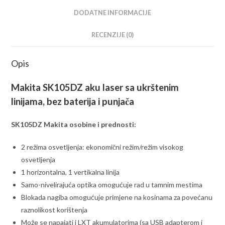
DODATNE INFORMACIJE
RECENZIJE (0)
Opis
Makita SK105DZ aku laser sa ukrštenim
linijama, bez baterija i punjača
SK105DZ Makita osobine i prednosti:
2 režima osvetljenja: ekonomični režim/režim visokog
osvetljenja
1 horizontalna, 1 vertikalna linija
Samo-nivelirajuća optika omogućuje rad u tamnim mestima
Blokada nagiba omogućuje primjene na kosinama za povećanu
raznolikost korištenja
Može se napajati i LXT akumulatorima (sa USB adapterom i