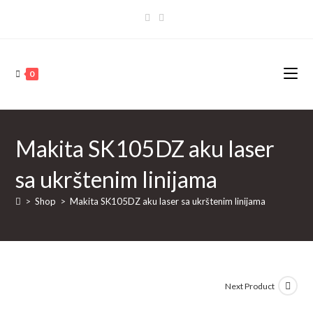
Skip
to
content
0
Makita SK105DZ aku laser
sa ukrštenim linijama
>
Shop
>
Makita SK105DZ aku laser sa ukrštenim linijama
Next Product