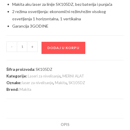
Makita aku laser za linije SK105DZ, bez baterija i punjača
2 režima osvetljenja: ekonomični režim/režim visokog
osvetljenja 1 horizontalna, 1 vertikalna
Garancija 3GODINE
Makita
-
+
DODAJ U KORPU
SK105DZ
aku
laser
Šifra proizvoda:
SK105DZ
sa
Kategorije:
Laseri za nivelisanje
,
MERNI ALAT
ukrštenim
Oznake:
laser za nivelisanje
,
Makita
,
SK105DZ
linijama
Brend:
Makita
količina
OPIS