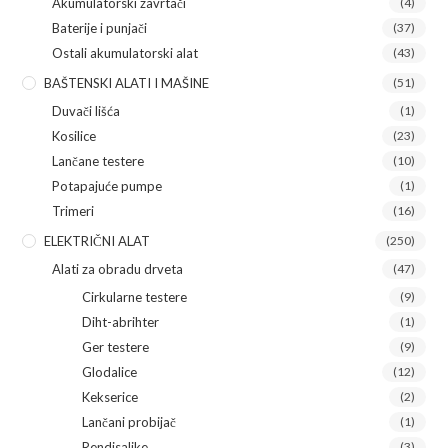
Akumulatorski zavrtači
(4)
Baterije i punjači
(37)
Ostali akumulatorski alat
(43)
BAŠTENSKI ALATI I MAŠINE
(51)
Duvači lišća
(1)
Kosilice
(23)
Lančane testere
(10)
Potapajuće pumpe
(1)
Trimeri
(16)
ELEKTRIČNI ALAT
(250)
Alati za obradu drveta
(47)
Cirkularne testere
(9)
Diht-abrihter
(1)
Ger testere
(9)
Glodalice
(12)
Kekserice
(2)
Lančani probijač
(1)
Rendisaljke
(3)