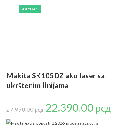
AKCIJA!
Makita SK105DZ aku laser sa
ukrštenim linijama
22.390,00
рсд
Originalna
Trenutna
cena
cena
27.990,00
рсд
je
je:
bila:
22.390,00 р
27.990,00 рсд.