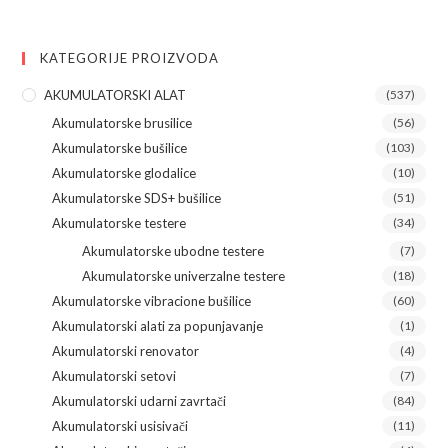
KATEGORIJE PROIZVODA
AKUMULATORSKI ALAT
(537)
Akumulatorske brusilice
(56)
Akumulatorske bušilice
(103)
Akumulatorske glodalice
(10)
Akumulatorske SDS+ bušilice
(51)
Akumulatorske testere
(34)
Akumulatorske ubodne testere
(7)
Akumulatorske univerzalne testere
(18)
Akumulatorske vibracione bušilice
(60)
Akumulatorski alati za popunjavanje
(1)
Akumulatorski renovator
(4)
Akumulatorski setovi
(7)
Akumulatorski udarni zavrtači
(84)
Akumulatorski usisivači
(11)