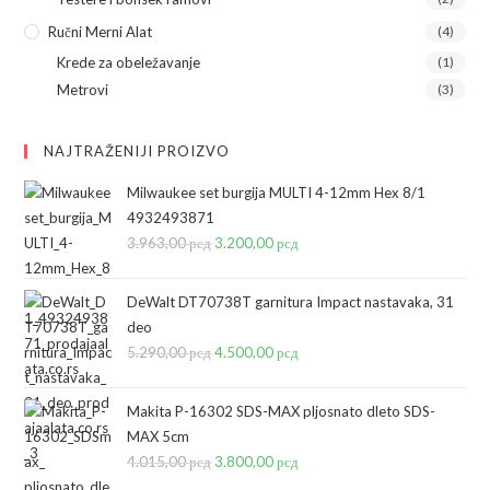
Ručni Merni Alat
(4)
Krede za obeležavanje
(1)
Metrovi
(3)
NAJTRAŽENIJI PROIZVO
Milwaukee set burgija MULTI 4-12mm Hex 8/1
4932493871
3.963,00
рсд
Originalna
3.200,00
рсд
Trenutna
cena
cena
je
je:
DeWalt DT70738T garnitura Impact nastavaka, 31
bila:
3.200,00 рсд.
deo
5.290,00
рсд
3.963,00 рсд.
Originalna
4.500,00
рсд
Trenutna
cena
cena
je
je:
Makita P-16302 SDS-MAX pljosnato dleto SDS-
bila:
4.500,00 рсд.
MAX 5cm
4.015,00
рсд
5.290,00 рсд.
Originalna
3.800,00
рсд
Trenutna
cena
cena