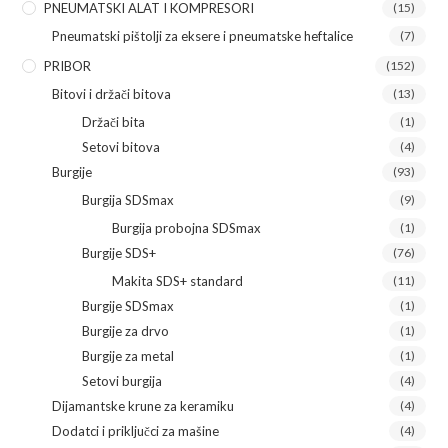
PNEUMATSKI ALAT I KOMPRESORI
(15)
Pneumatski pištolji za eksere i pneumatske heftalice
(7)
PRIBOR
(152)
Bitovi i držači bitova
(13)
Držači bita
(1)
Setovi bitova
(4)
Burgije
(93)
Burgija SDSmax
(9)
Burgija probojna SDSmax
(1)
Burgije SDS+
(76)
Makita SDS+ standard
(11)
Burgije SDSmax
(1)
Burgije za drvo
(1)
Burgije za metal
(1)
Setovi burgija
(4)
Dijamantske krune za keramiku
(4)
Dodatci i priključci za mašine
(4)