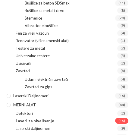
Bušilice za beton SDSmax
(11)
Bušilice za metal i drvo
(8)
Štemerice
(20)
Vibracione bušilice
(9)
Fen za vreli vazduh
(4)
Renovator (višenamenski alat)
(1)
Testere za metal
(2)
Univerzalne testere
(5)
Usisivači
(2)
Zavrtači
(8)
Udarni električni zavrtači
(4)
Zavrtači za gips
(4)
Laserski Daljinomeri
(16)
MERNI ALAT
(44)
Detektori
(2)
Laseri za nivelisanje
(16)
Laserski daljinomeri
(9)