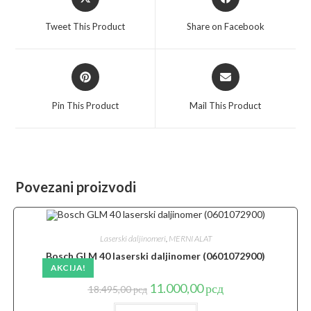
in
in
a
a
Tweet This Product
Share on Facebook
new
new
window
window
Opens
Opens
in
in
a
a
Pin This Product
Mail This Product
new
new
window
window
Povezani proizvodi
Laserski daljinomeri
,
MERNI ALAT
Bosch GLM 40 laserski daljinomer (0601072900)
AKCIJA!
Originalna
Trenutna
11.000,00
рсд
18.495,00
рсд
cena
cena
je
je: