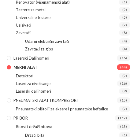
Renovator (višenamenski alat)
(1)
Testere za metal
(2)
Univerzalne testere
(5)
Usisivači
(2)
Zavrtači
(8)
Udarni električni zavrtači
(4)
Zavrtači za gips
(4)
Laserski Daljinomeri
(16)
MERNI ALAT
(44)
Detektori
(2)
Laseri za nivelisanje
(16)
Laserski daljinomeri
(9)
PNEUMATSKI ALAT I KOMPRESORI
(15)
Pneumatski pištolji za eksere i pneumatske heftalice
(7)
PRIBOR
(152)
Bitovi i držači bitova
(13)
Držači bita
(1)