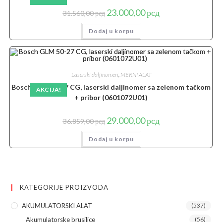
Originalna
Trenutna
23.000,00
рсд
31.560,00
рсд
cena
cena
je
je:
Dodaj u korpu
bila:
23.000,00 рсд.
31.560,00 рсд.
Laserski daljinomeri
,
MERNI ALAT
Bosch GLM 50-27 CG, laserski daljinomer sa zelenom tačkom
AKCIJA!
+ pribor (0601072U01)
Originalna
Trenutna
29.000,00
рсд
36.859,00
рсд
cena
cena
je
je:
Dodaj u korpu
bila:
29.000,00 рсд.
36.859,00 рсд.
KATEGORIJE PROIZVODA
AKUMULATORSKI ALAT
(537)
Akumulatorske brusilice
(56)