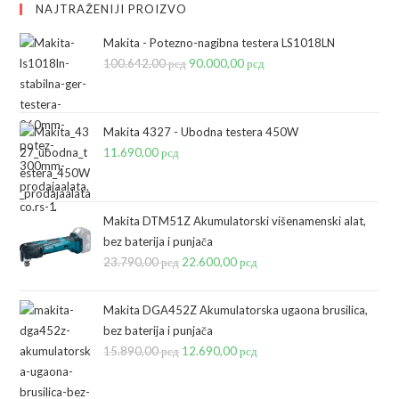
NAJTRAŽENIJI PROIZVO
Makita - Potezno-nagibna testera LS1018LN
100.642,00
рсд
Originalna
90.000,00
рсд
Trenutna
cena
cena
je
je:
bila:
90.000,00 рсд.
Makita 4327 - Ubodna testera 450W
11.690,00
рсд
100.642,00 рсд.
Makita DTM51Z Akumulatorski višenamenski alat,
bez baterija i punjača
23.790,00
рсд
Originalna
22.600,00
рсд
Trenutna
cena
cena
je
je:
Makita DGA452Z Akumulatorska ugaona brusilica,
bila:
22.600,00 рсд.
bez baterija i punjača
15.890,00
рсд
23.790,00 рсд.
Originalna
12.690,00
рсд
Trenutna
cena
cena
je
je: