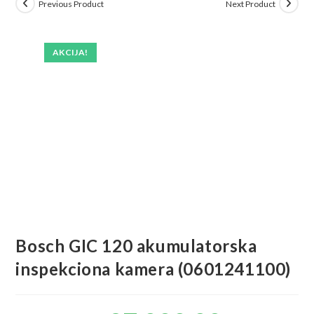
Previous Product
Next Product
AKCIJA!
Bosch GIC 120 akumulatorska
inspekciona kamera (0601241100)
Originalna
Trenutna