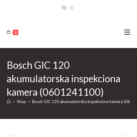
Skip
to
content
0
Bosch GIC 120
akumulatorska inspekciona
kamera (0601241100)
>
Shop
>
Bosch GIC 120 akumulatorska inspekciona kamera (0601