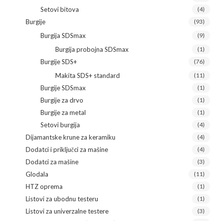
Setovi bitova
(4)
Burgije
(93)
Burgija SDSmax
(9)
Burgija probojna SDSmax
(1)
Burgije SDS+
(76)
Makita SDS+ standard
(11)
Burgije SDSmax
(1)
Burgije za drvo
(1)
Burgije za metal
(1)
Setovi burgija
(4)
Dijamantske krune za keramiku
(4)
Dodatci i priključci za mašine
(4)
Dodatci za mašine
(3)
Glodala
(11)
HTZ oprema
(1)
Listovi za ubodnu testeru
(1)
Listovi za univerzalne testere
(3)