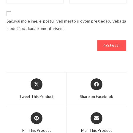
Sačuvaj moje ime, e-poštu i veb mesto u ovom pregledaču veba za
sledeći put kada komentarišem.
Opens
Opens
in
in
a
a
Tweet This Product
Share on Facebook
new
new
window
window
Opens
Opens
in
in
a
a
Pin This Product
Mail This Product