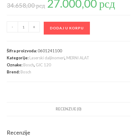
27.000,00
рсд
cena
cena
34.658,00
рсд
je
je:
bila:
27.000,00 р
34.658,00 рсд.
Bosch
-
+
DODAJ U KORPU
GIC
120
akumulatorska
Šifra proizvoda:
0601241100
inspekciona
Kategorije:
Laserski daljinomeri
,
MERNI ALAT
kamera
Oznake:
Bosch
,
GIC 120
(0601241100)
Brend:
Bosch
količina
RECENZIJE (0)
Recenzije