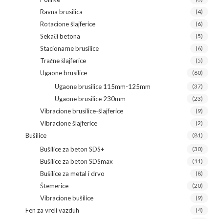
Ravna brusilica
(4)
Rotacione šlajferice
(6)
Sekači betona
(5)
Stacionarne brusilice
(6)
Tračne šlajferice
(5)
Ugaone brusilice
(60)
Ugaone brusilice 115mm-125mm
(37)
Ugaone brusilice 230mm
(23)
Vibracione brusilice-šlajferice
(9)
Vibracione šlajferice
(2)
Bušilice
(81)
Bušilice za beton SDS+
(30)
Bušilice za beton SDSmax
(11)
Bušilice za metal i drvo
(8)
Štemerice
(20)
Vibracione bušilice
(9)
Fen za vreli vazduh
(4)