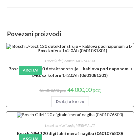
new
new
window
window
Povezani proizvodi
Laserski daljinomeri
,
MERNI ALAT
Bosch D-tect 120 detektor struje – kablova pod naponom u
AKCIJA!
L-Boxx koferu 1×2,0Ah (0601081301)
Originalna
Trenutna
44.000,00
рсд
55.320,00
рсд
cena
cena
je
je:
Dodaj u korpu
bila:
44.000,00 рсд.
55.320,00 рсд.
Laseri za nivelisanje
,
MERNI ALAT
Bosch GIM 120 digitalni merač nagiba (0601076800)
AKCIJA!