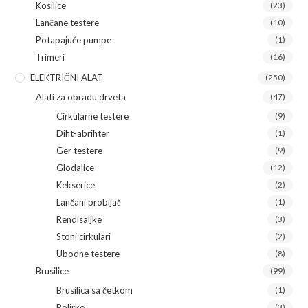
Kosilice
(23)
Lančane testere
(10)
Potapajuće pumpe
(1)
Trimeri
(16)
ELEKTRIČNI ALAT
(250)
Alati za obradu drveta
(47)
Cirkularne testere
(9)
Diht-abrihter
(1)
Ger testere
(9)
Glodalice
(12)
Kekserice
(2)
Lančani probijač
(1)
Rendisaljke
(3)
Stoni cirkulari
(2)
Ubodne testere
(8)
Brusilice
(99)
Brusilica sa četkom
(1)
Polirke
(3)