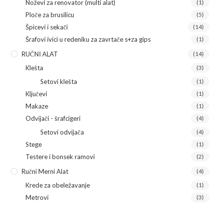
Noževi za renovator (multi alat)
(1)
Ploče za brusilicu
(5)
Špicevi i sekači
(14)
Šrafovi ivici u redeniku za zavrtače s+za gips
(1)
RUČNI ALAT
(14)
Klešta
(3)
Setovi klešta
(1)
Ključevi
(1)
Makaze
(1)
Odvijači - šrafcigeri
(4)
Setovi odvijača
(4)
Stege
(1)
Testere i bonsek ramovi
(2)
Ručni Merni Alat
(4)
Krede za obeležavanje
(1)
Metrovi
(3)