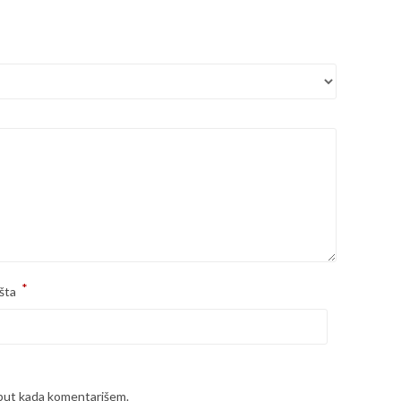
*
šta
 put kada komentarišem.