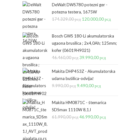
DeWalt DWS780 potezni ger -
potezna testera, 1675W
174.329,00
рсд
Originalna
120.000,00
рсд
Trenutna
cena
cena
je
je:
Bosch GWS 180-Li akumulatorska
bila:
120.000,00 рсд
ugaona brusilica ; 2x4,0Ah; 125mm;
kofer (06019H9021)
174.329,00 рсд.
46.460,00
рсд
Originalna
39.990,00
рсд
Trenutna
cena
cena
Makita DHP453Z - Akumulatorska
je
je:
udarna bušilica-odvijač
bila:
39.990,00 рсд.
9.990,00
рсд
Originalna
9.490,00
рсд
Trenutna
46.460,00 рсд.
cena
cena
je
je:
Makita HM0871C - štemarica
bila:
9.490,00 рсд.
SDSmax 1110W 8,1J
61.990,00
рсд
9.990,00 рсд.
Originalna
46.990,00
рсд
Trenutna
cena
cena
je
je: