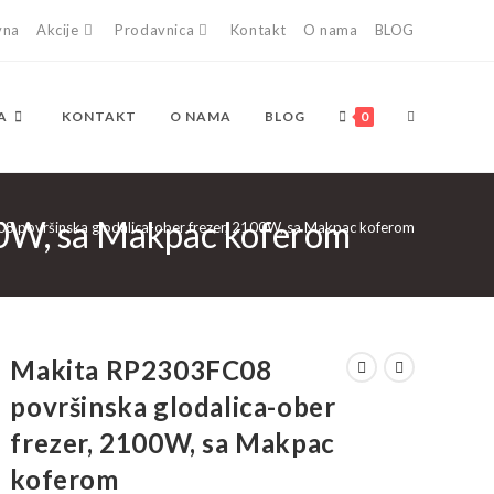
vna
Akcije
Prodavnica
Kontakt
O nama
BLOG
TOGGLE
A
KONTAKT
O NAMA
BLOG
0
00W, sa Makpac koferom
WEBSITE
 površinska glodalica-ober frezer, 2100W, sa Makpac koferom
SEARCH
Makita RP2303FC08
površinska glodalica-ober
frezer, 2100W, sa Makpac
koferom