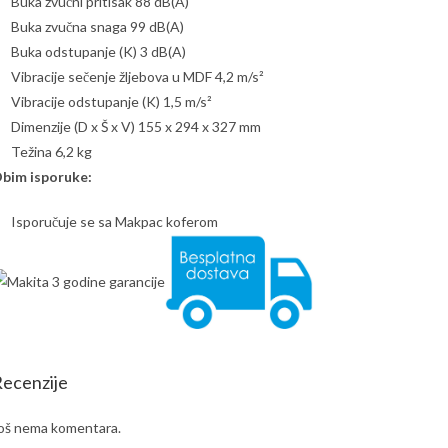
Buka zvučni pritisak 88 dB(A)
Buka zvučna snaga 99 dB(A)
Buka odstupanje (K) 3 dB(A)
Vibracije sečenje žljebova u MDF 4,2 m/s²
Vibracije odstupanje (K) 1,5 m/s²
Dimenzije (D x Š x V) 155 x 294 x 327 mm
Težina 6,2 kg
bim isporuke:
Isporučuje se sa Makpac koferom
ecenzije
oš nema komentara.