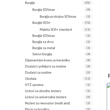
Burgije
(93)
Burgija SDSmax
(9)
Burgija probojna SDSmax
(1)
Burgije SDS+
(76)
Makita SDS+ standard
(11)
Burgije SDSmax
(1)
Burgije za drvo
(1)
Burgije za metal
(1)
Setovi burgija
(4)
Dijamantske krune za keramiku
(4)
Dodatci i priključci za mašine
(4)
Dodatci za mašine
(3)
Glodala
(11)
HTZ oprema
(1)
Listovi za ubodnu testeru
(1)
Listovi za univerzalne testere
(3)
Noževi za renovator (multi alat)
(1)
Ploče za brusilicu
(5)