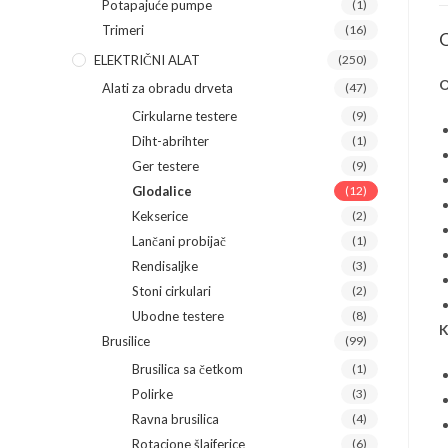
Potapajuće pumpe
(1)
Trimeri
(16)
O
ELEKTRIČNI ALAT
(250)
O
Alati za obradu drveta
(47)
Cirkularne testere
(9)
Diht-abrihter
(1)
Ger testere
(9)
Glodalice
(12)
Kekserice
(2)
Lančani probijač
(1)
Rendisaljke
(3)
Stoni cirkulari
(2)
Ubodne testere
(8)
K
Brusilice
(99)
Brusilica sa četkom
(1)
Polirke
(3)
Ravna brusilica
(4)
Rotacione šlajferice
(6)