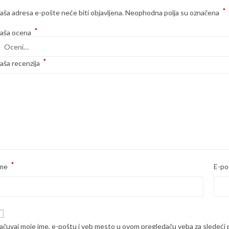
*
aša adresa e-pošte neće biti objavljena.
Neophodna polja su označena
*
aša ocena
*
aša recenzija
*
me
E-po
ačuvaj moje ime, e-poštu i veb mesto u ovom pregledaču veba za sledeći