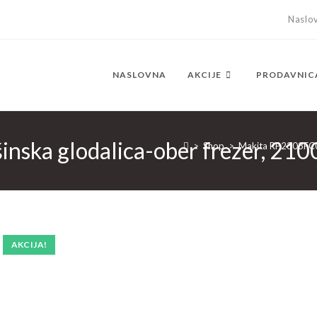
Naslo
NASLOVNA
AKCIJE
PRODAVNIC
ska glodalica-ober frezer, 21
>
Shop
>
Makita RP2303FC08
AKCIJA!