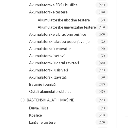
Akumulatorske SDS+ bušilice
(51)
Akumulatorske testere
(34)
Akumulatorske ubodne testere
(7)
Akumulatorske univerzalne testere
(18)
Akumulatorske vibracione bušilice
(60)
Akumulatorski alati za popunjavanje
(1)
Akumulatorski renovator
(4)
Akumulatorski setovi
(7)
Akumulatorski udarni zavrtači
(84)
Akumulatorski usisivači
(11)
Akumulatorski zavrtači
(4)
Baterije i punjači
(37)
Ostali akumulatorski alat
(43)
BAŠTENSKI ALATI I MAŠINE
(51)
Duvači lišća
(1)
Kosilice
(23)
Lančane testere
(10)