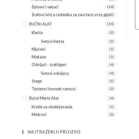
Špicevi i sekači
(14)
Šrafovi ivici u redeniku za zavrtače s+za gips
(1)
RUČNI ALAT
(14)
Klešta
(3)
Setovi klešta
(1)
Ključevi
(1)
Makaze
(1)
Odvijači - šrafcigeri
(4)
Setovi odvijača
(4)
Stege
(1)
Testere i bonsek ramovi
(2)
Ručni Merni Alat
(4)
Krede za obeležavanje
(1)
Metrovi
(3)
NAJTRAŽENIJI PROIZVO