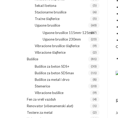
Sekači betona
(5)
Stacionarne brusilice
(6)
Tračne šlajferice
(5)
Ugaone brusilice
(60)
Ugaone brusilice 115mm-125mm
(37)
Ugaone brusilice 230mm
(23)
Vibracione brusilice-šlajferice
(9)
O
Vibracione šlajferice
(2)
Bušilice
(81)
Bušilice za beton SDS+
(30)
Bušilice za beton SDSmax
(11)
Bušilice za metal i drvo
(8)
Štemerice
(20)
Vibracione bušilice
(9)
Fen za vreli vazduh
(4)
R
Renovator (višenamenski alat)
(1)
Testere za metal
(2)
J