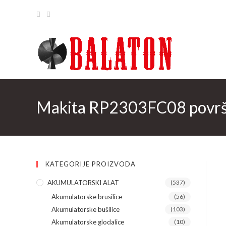
Skip
to
content
Makita RP2303FC08 površin
KATEGORIJE PROIZVODA
AKUMULATORSKI ALAT
(537)
Akumulatorske brusilice
(56)
Akumulatorske bušilice
(103)
Akumulatorske glodalice
(10)