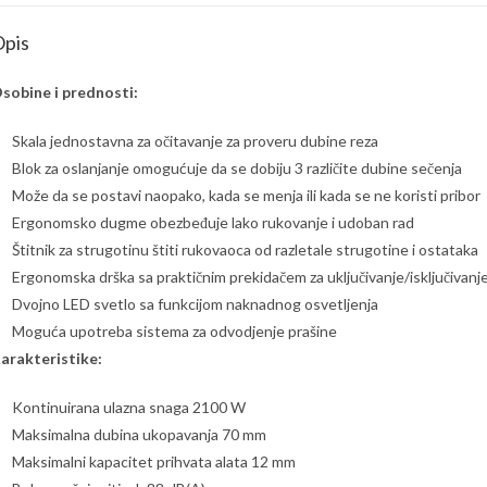
pis
sobine i prednosti:
Skala jednostavna za očitavanje za proveru dubine reza
Blok za oslanjanje omogućuje da se dobiju 3 različite dubine sečenja
Može da se postavi naopako, kada se menja ili kada se ne koristi pribor
Ergonomsko dugme obezbeđuje lako rukovanje i udoban rad
Štitnik za strugotinu štiti rukovaoca od razletale strugotine i ostataka
Ergonomska drška sa praktičnim prekidačem za uključivanje/isključivanj
Dvojno LED svetlo sa funkcijom naknadnog osvetljenja
Moguća upotreba sistema za odvodjenje prašine
arakteristike:
Kontinuirana ulazna snaga 2100 W
Maksimalna dubina ukopavanja 70 mm
Maksimalni kapacitet prihvata alata 12 mm