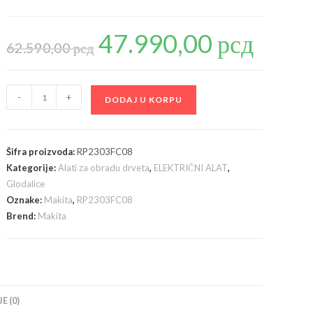
47.990,00
рсд
Originalna
Trenutna
cena
cena
62.590,00
рсд
je
je:
bila:
47.990,00 рсд
62.590,00 рсд.
Makita
-
+
DODAJ U KORPU
RP2303FC08
površinska
glodalica-
Šifra proizvoda:
RP2303FC08
ober
Kategorije:
Alati za obradu drveta
,
ELEKTRIČNI ALAT
,
frezer,
Glodalice
2100W,
Oznake:
Makita
,
RP2303FC08
sa
Brend:
Makita
Makpac
koferom
količina
E (0)