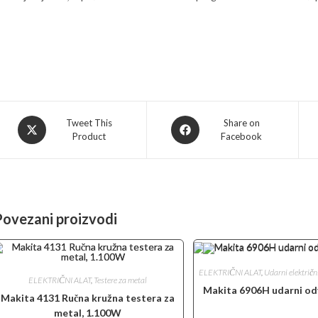
Opens
Opens
Tweet This
Share on
Product
Facebook
in
in
a
a
new
new
window
window
Povezani proizvodi
ELEKTRIČNI ALAT
,
Udarni električn
ELEKTRIČNI ALAT
,
Testere za metal
Makita 6906H udarni od
Makita 4131 Ručna kružna testera za
metal, 1.100W