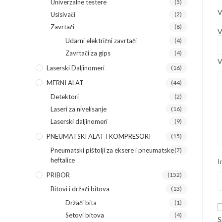
Univerzalne testere
(5)
V
Usisivači
(2)
Zavrtači
(8)
V
Udarni električni zavrtači
(4)
Zavrtači za gips
(4)
V
Laserski Daljinomeri
(16)
MERNI ALAT
(44)
Detektori
(2)
Laseri za nivelisanje
(16)
Laserski daljinomeri
(9)
PNEUMATSKI ALAT I KOMPRESORI
(15)
Pneumatski pištolji za eksere i pneumatske
(7)
heftalice
I
PRIBOR
(152)
Bitovi i držači bitova
(13)
Držači bita
(1)
Setovi bitova
(4)
S