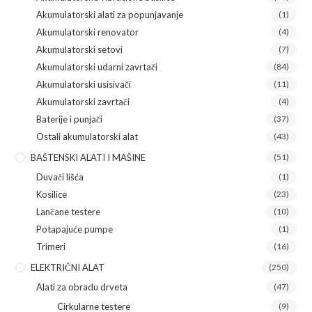
Akumulatorski alati za popunjavanje
(1)
Akumulatorski renovator
(4)
Akumulatorski setovi
(7)
Akumulatorski udarni zavrtači
(84)
Akumulatorski usisivači
(11)
Akumulatorski zavrtači
(4)
Baterije i punjači
(37)
Ostali akumulatorski alat
(43)
BAŠTENSKI ALATI I MAŠINE
(51)
Duvači lišća
(1)
Kosilice
(23)
Lančane testere
(10)
Potapajuće pumpe
(1)
Trimeri
(16)
ELEKTRIČNI ALAT
(250)
Alati za obradu drveta
(47)
Cirkularne testere
(9)