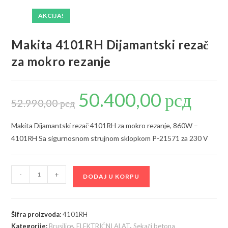
AKCIJA!
Makita 4101RH Dijamantski rezač
za mokro rezanje
50.400,00
рсд
Originalna
Trenutna
cena
cena
52.990,00
рсд
je
je:
bila:
50.400,00 р
52.990,00 рсд.
Makita Dijamantski rezač 4101RH za mokro rezanje, 860W –
4101RH Sa sigurnosnom strujnom sklopkom P-21571 za 230 V
Makita
-
+
DODAJ U KORPU
4101RH
Dijamantski
rezač
Šifra proizvoda:
4101RH
za
Kategorije:
Brusilice
,
ELEKTRIČNI ALAT
,
Sekači betona