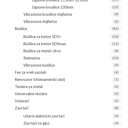
Ugaone brusilice 115mm-125mm
Ugaone brusilice 230mm
(23)
Vibracione brusilice-šlajferice
(9)
Vibracione šlajferice
(2)
Bušilice
(81)
Bušilice za beton SDS+
(30)
Bušilice za beton SDSmax
(11)
Bušilice za metal i drvo
(8)
Štemerice
(20)
Vibracione bušilice
(9)
Fen za vreli vazduh
(4)
Renovator (višenamenski alat)
(1)
Testere za metal
(2)
Univerzalne testere
(5)
Usisivači
(2)
Zavrtači
(8)
Udarni električni zavrtači
(4)
Zavrtači za gips
(4)