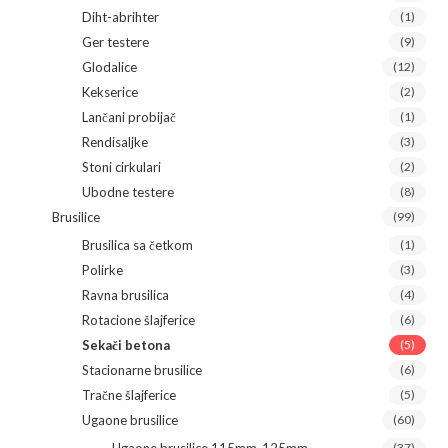
Diht-abrihter
(1)
Ger testere
(9)
Glodalice
(12)
Kekserice
(2)
Lančani probijač
(1)
Rendisaljke
(3)
Stoni cirkulari
(2)
Ubodne testere
(8)
Brusilice
(99)
Brusilica sa četkom
(1)
Polirke
(3)
Ravna brusilica
(4)
Rotacione šlajferice
(6)
Sekači betona
(5)
Stacionarne brusilice
(6)
Tračne šlajferice
(5)
Ugaone brusilice
(60)
(37)