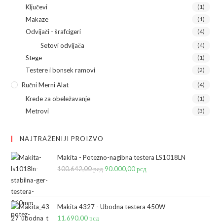
Ključevi
(1)
Makaze
(1)
Odvijači - šrafcigeri
(4)
Setovi odvijača
(4)
Stege
(1)
Testere i bonsek ramovi
(2)
Ručni Merni Alat
(4)
Krede za obeležavanje
(1)
Metrovi
(3)
NAJTRAŽENIJI PROIZVO
Makita - Potezno-nagibna testera LS1018LN
100.642,00
рсд
Originalna
90.000,00
рсд
Trenutna
cena
cena
je
je:
bila:
90.000,00 рсд.
Makita 4327 - Ubodna testera 450W
11.690,00
рсд
100.642,00 рсд.