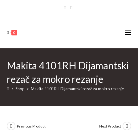
Skip
to
content
0
Makita 4101RH Dijamantski
rezač za mokro rezanje
>
Shop
>
Makita 4101RH Dijamantski rezač za mokro rezanje
Previous Product
Next Product