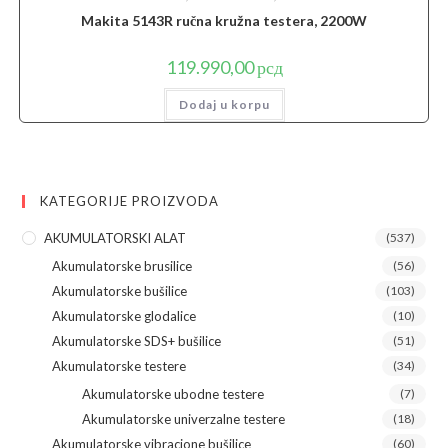
Makita 5143R ručna kružna testera, 2200W
119.990,00
рсд
Dodaj u korpu
KATEGORIJE PROIZVODA
AKUMULATORSKI ALAT
(537)
Akumulatorske brusilice
(56)
Akumulatorske bušilice
(103)
Akumulatorske glodalice
(10)
Akumulatorske SDS+ bušilice
(51)
Akumulatorske testere
(34)
Akumulatorske ubodne testere
(7)
Akumulatorske univerzalne testere
(18)
Akumulatorske vibracione bušilice
(60)