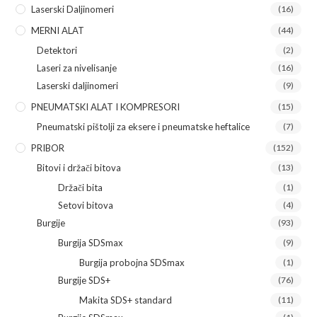
Laserski Daljinomeri
(16)
MERNI ALAT
(44)
Detektori
(2)
Laseri za nivelisanje
(16)
Laserski daljinomeri
(9)
PNEUMATSKI ALAT I KOMPRESORI
(15)
Pneumatski pištolji za eksere i pneumatske heftalice
(7)
PRIBOR
(152)
Bitovi i držači bitova
(13)
Držači bita
(1)
Setovi bitova
(4)
Burgije
(93)
Burgija SDSmax
(9)
Burgija probojna SDSmax
(1)
Burgije SDS+
(76)
Makita SDS+ standard
(11)