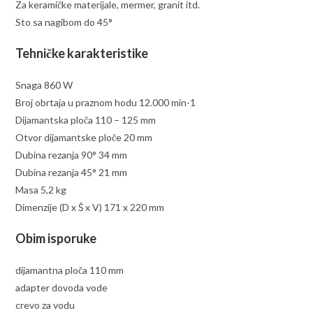
Za keramičke materijale, mermer, granit itd.
Sto sa nagibom do 45°
Tehničke karakteristike
Snaga 860 W
Broj obrtaja u praznom hodu 12.000 min-1
Dijamantska ploča 110 – 125 mm
Otvor dijamantske ploče 20 mm
Dubina rezanja 90° 34 mm
Dubina rezanja 45° 21 mm
Masa 5,2 kg
Dimenzije (D x Š x V) 171 x 220 mm
Obim isporuke
dijamantna ploča 110 mm
adapter dovoda vode
crevo za vodu