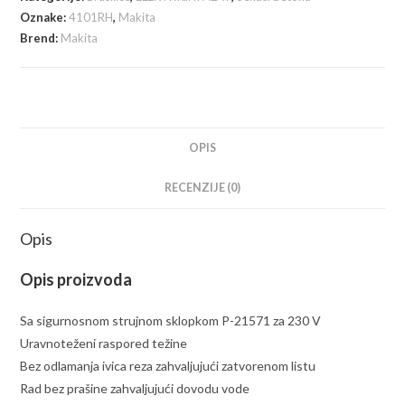
mokro
Oznake:
4101RH
,
Makita
rezanje
Brend:
Makita
količina
OPIS
RECENZIJE (0)
Opis
Opis proizvoda
Sa sigurnosnom strujnom sklopkom P-21571 za 230 V
Uravnoteženi raspored težine
Bez odlamanja ivica reza zahvaljujući zatvorenom listu
Rad bez prašine zahvaljujući dovodu vode