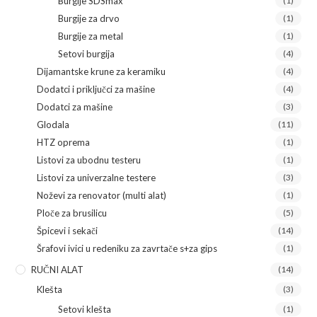
Burgije SDSmax
(1)
Burgije za drvo
(1)
Burgije za metal
(1)
Setovi burgija
(4)
Dijamantske krune za keramiku
(4)
Dodatci i priključci za mašine
(4)
Dodatci za mašine
(3)
Glodala
(11)
HTZ oprema
(1)
Listovi za ubodnu testeru
(1)
Listovi za univerzalne testere
(3)
Noževi za renovator (multi alat)
(1)
Ploče za brusilicu
(5)
Špicevi i sekači
(14)
Šrafovi ivici u redeniku za zavrtače s+za gips
(1)
RUČNI ALAT
(14)
Klešta
(3)
Setovi klešta
(1)