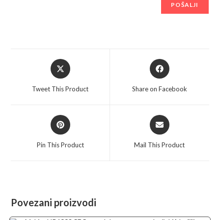
Opens
Opens
in
in
a
a
Tweet This Product
Share on Facebook
new
new
window
window
Opens
Opens
in
in
a
a
Pin This Product
Mail This Product
new
new
window
window
Povezani proizvodi