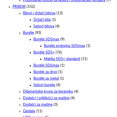
Pneumatski pištolji za eksere i pneumatske heftalice
(7)
PRIBOR
(152)
Bitovi i držači bitova
(13)
Držači bita
(1)
Setovi bitova
(4)
Burgije
(93)
Burgija SDSmax
(9)
Burgija probojna SDSmax
(1)
Burgije SDS+
(76)
Makita SDS+ standard
(11)
Burgije SDSmax
(1)
Burgije za drvo
(1)
Burgije za metal
(1)
Setovi burgija
(4)
Dijamantske krune za keramiku
(4)
Dodatci i priključci za mašine
(4)
Dodatci za mašine
(3)
Glodala
(11)