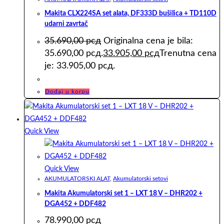
Makita CLX224SA set alata, DF333D bušilica + TD110D
udarni zavrtač
35.690,00
рсд
Originalna cena je bila:
35.690,00 рсд.
33.905,00
рсд
Trenutna cena
je: 33.905,00 рсд.
Dodaj u korpu
Quick View
Quick View
AKUMULATORSKI ALAT
,
Akumulatorski setovi
Makita Akumulatorski set 1 – LXT 18 V – DHR202 +
DGA452 + DDF482
78.990,00
рсд