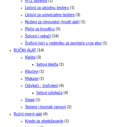
HTZ oprema
(1)
Listovi za ubodnu testeru
(1)
Listovi za univerzalne testere
(3)
Noževi za renovator (multi alat)
(1)
Ploče za brusilicu
(5)
Špicevi i sekači
(14)
Šrafovi ivici u redeniku za zavrtače s+za gips
(1)
RUČNI ALAT
(14)
Klešta
(3)
Setovi klešta
(1)
Ključevi
(1)
Makaze
(1)
Odvijači - šrafcigeri
(4)
Setovi odvijača
(4)
Stege
(1)
Testere i bonsek ramovi
(2)
Ručni merni alat
(4)
Krede za obeležavanje
(1)