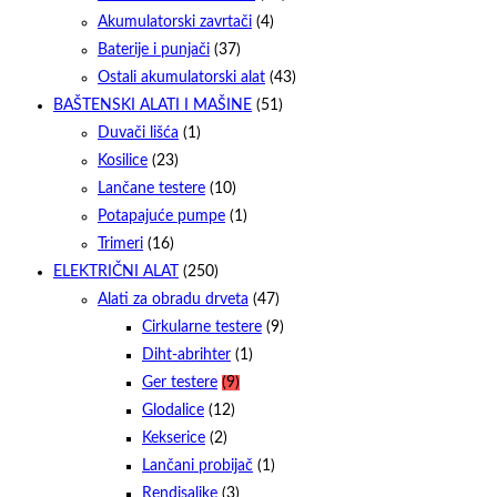
Akumulatorski zavrtači
(4)
Baterije i punjači
(37)
Ostali akumulatorski alat
(43)
BAŠTENSKI ALATI I MAŠINE
(51)
Duvači lišća
(1)
Kosilice
(23)
Lančane testere
(10)
Potapajuće pumpe
(1)
Trimeri
(16)
ELEKTRIČNI ALAT
(250)
Alati za obradu drveta
(47)
Cirkularne testere
(9)
Diht-abrihter
(1)
Ger testere
(9)
Glodalice
(12)
Kekserice
(2)
Lančani probijač
(1)
Rendisaljke
(3)