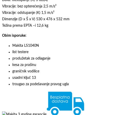
Vibracije: bez opterećenja 2,5 m/s²
Vibracije: odstupanje (K) 1,5 m/s²
Dimenzije (D x Š x V) 530 x 476 x 532 mm
Težina prema EPTA –i 12,6 kg
Obim isporuke:
Makita LS1040N
list testere
produžetak za odlaganje
kesa za prašinu
graničnik vodilice
usadni ključ 13
trougao za podešavanje pravog ugla