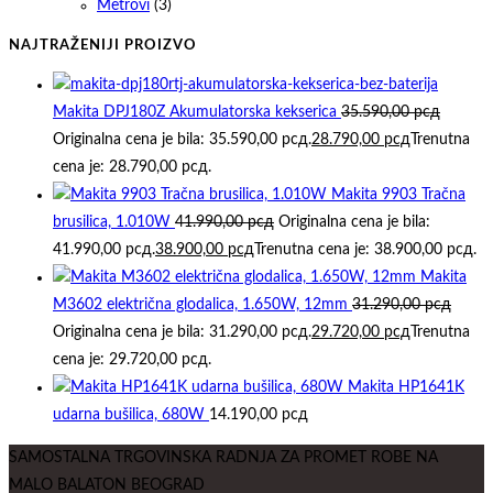
Metrovi
(3)
NAJTRAŽENIJI PROIZVO
Makita DPJ180Z Akumulatorska kekserica
35.590,00
рсд
Originalna cena je bila: 35.590,00 рсд.
28.790,00
рсд
Trenutna
cena je: 28.790,00 рсд.
Makita 9903 Tračna
brusilica, 1.010W
41.990,00
рсд
Originalna cena je bila:
41.990,00 рсд.
38.900,00
рсд
Trenutna cena je: 38.900,00 рсд.
Makita
M3602 električna glodalica, 1.650W, 12mm
31.290,00
рсд
Originalna cena je bila: 31.290,00 рсд.
29.720,00
рсд
Trenutna
cena je: 29.720,00 рсд.
Makita HP1641K
udarna bušilica, 680W
14.190,00
рсд
SAMOSTALNA TRGOVINSKA RADNJA ZA PROMET ROBE NA
MALO BALATON BEOGRAD