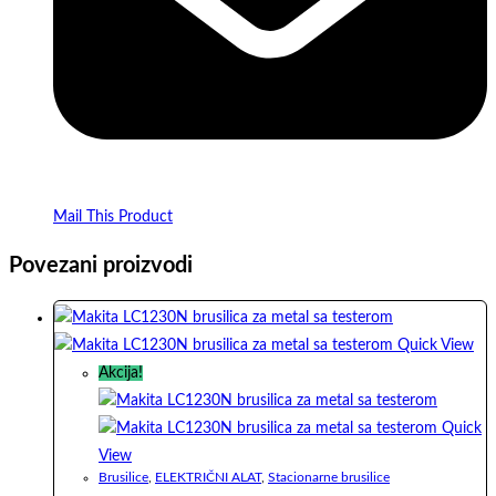
Mail This Product
Povezani proizvodi
Quick View
Akcija!
Quick
View
Brusilice
,
ELEKTRIČNI ALAT
,
Stacionarne brusilice