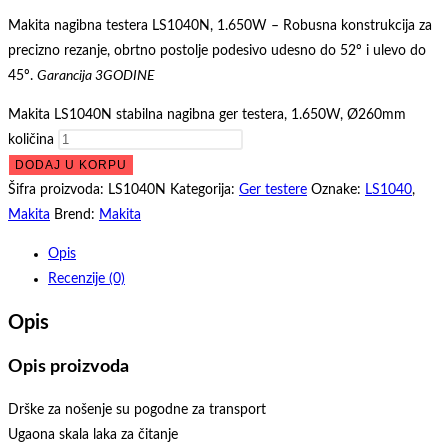
Makita nagibna testera LS1040N, 1.650W – Robusna konstrukcija za
precizno rezanje, obrtno postolje podesivo udesno do 52º i ulevo do
45º.
Garancija 3GODINE
Makita LS1040N stabilna nagibna ger testera, 1.650W, Ø260mm
količina
DODAJ U KORPU
Šifra proizvoda:
LS1040N
Kategorija:
Ger testere
Oznake:
LS1040
,
Makita
Brend:
Makita
Opis
Recenzije (0)
Opis
Opis proizvoda
Drške za nošenje su pogodne za transport
Ugaona skala laka za čitanje