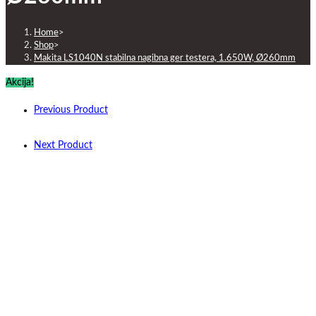
Home
>
Shop
>
Makita LS1040N stabilna nagibna ger testera, 1.650W, Ø260mm
Akcija!
Previous Product
Next Product