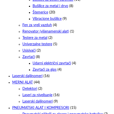
Bušilice za metal i drvo
(8)
Štemerice
(20)
Vibracione bušilice
(9)
Fen za vreli vazduh
(4)
Renovator (višenamenski alat)
(1)
Testere za metal
(2)
Univerzalne testere
(5)
Usisivači
(2)
Zavrtači
(8)
Udarni električni zavrtači
(4)
Zavrtači za gips
(4)
Laserski daljinomeri
(16)
MERNI ALAT
(44)
Detektori
(2)
Laseri za nivelisanje
(16)
Laserski daljinomeri
(9)
PNEUMATSKI ALAT I KOMPRESORI
(15)