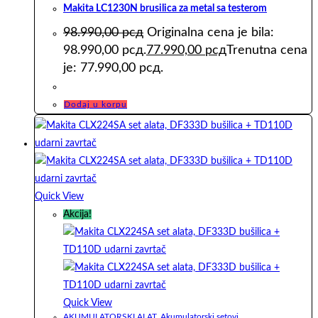
Makita LC1230N brusilica za metal sa testerom
98.990,00
рсд
Originalna cena je bila:
98.990,00 рсд.
77.990,00
рсд
Trenutna cena
je: 77.990,00 рсд.
Dodaj u korpu
Quick View
Akcija!
Quick View
AKUMULATORSKI ALAT
,
Akumulatorski setovi