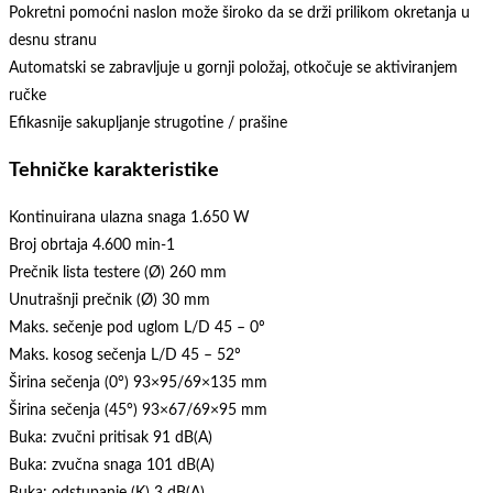
Pokretni pomoćni naslon može široko da se drži prilikom okretanja u
desnu stranu
Automatski se zabravljuje u gornji položaj, otkočuje se aktiviranjem
ručke
Efikasnije sakupljanje strugotine / prašine
Tehničke karakteristike
Kontinuirana ulazna snaga 1.650 W
Broj obrtaja 4.600 min-1
Prečnik lista testere (Ø) 260 mm
Unutrašnji prečnik (Ø) 30 mm
Maks. sečenje pod uglom L/D 45 – 0º
Maks. kosog sečenja L/D 45 – 52º
Širina sečenja (0°) 93×95/69×135 mm
Širina sečenja (45°) 93×67/69×95 mm
Buka: zvučni pritisak 91 dB(A)
Buka: zvučna snaga 101 dB(A)
Buka: odstupanje (K) 3 dB(A)