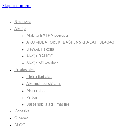
Skip to content
Naslovna
Akcije
Makita EXTRA popusti
AKUMULATORSKI BAŠTENSKI ALAT+BL4040F
DeWALT akcija
Akcija BAHCO
Akcija Milwaukee
Prodavnica
Električni alat
Akumulatorski alat
Merni alat
Pribor
Baštenski alati i mašine
Kontakt
O nama
BLOG