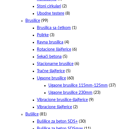
Stoni cirkulari
(2)
Ubodne testere
(8)
Brusilice
(99)
Brusilica sa četkom
(1)
Polirke
(3)
Ravna brusilica
(4)
Rotacione šlajferice
(6)
Sekači betona
(5)
Stacionarne brusilice
(6)
Tračne šlajferice
(5)
Ugaone brusilice
(60)
Ugaone brusilice 115mm-125mm
(37)
Ugaone brusilice 230mm
(23)
Vibracione brusilice-šlajferice
(9)
Vibracione šlajferice
(2)
Bušilice
(81)
Bušilice za beton SDS+
(30)
Bušilice za beton SDSmax
(11)