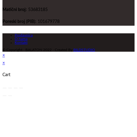
Matični broj:
53683185
Poreski broj (PIB):
101679778
Prodavnica
O nama
Kontakt
© Copyright - BALATON 2022 - Created By
BILDSTUDIO
×
×
Cart