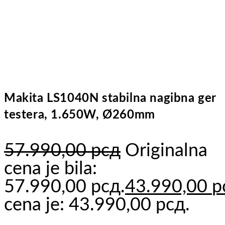
Makita LS1040N stabilna nagibna ger
testera, 1.650W, Ø260mm
57.990,00
рсд
Originalna
cena je bila:
57.990,00 рсд.
43.990,00
р
cena je: 43.990,00 рсд.