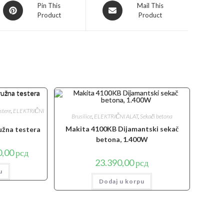
Opens
Opens
Pin This
Mail This
Product
Product
in
in
a
a
new
new
window
window
stere
,
ELEKTRIČNI
Brusilice
,
ELEKTRIČNI ALAT
,
Sekači betona
Makita 4100KB Dijamantski sekač
užna testera
betona, 1.400W
lna
Trenutna
0,00
рсд
cena
23.390,00
рсд
je:
u
18.190,00 рсд.
0 рсд.
Dodaj u korpu