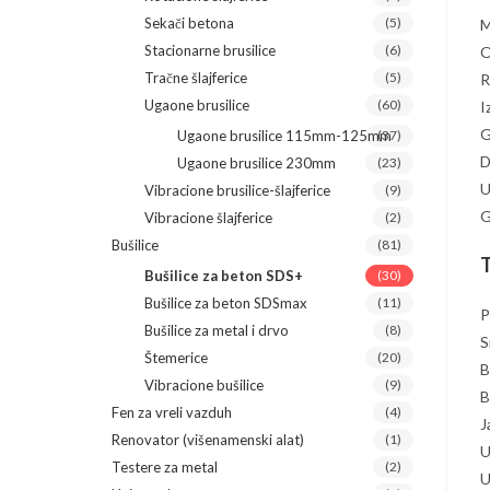
Sekači betona
(5)
M
Stacionarne brusilice
(6)
O
Tračne šlajferice
(5)
R
Ugaone brusilice
(60)
I
G
Ugaone brusilice 115mm-125mm
(37)
D
Ugaone brusilice 230mm
(23)
U
Vibracione brusilice-šlajferice
(9)
G
Vibracione šlajferice
(2)
Bušilice
(81)
T
Bušilice za beton SDS+
(30)
Bušilice za beton SDSmax
(11)
P
Bušilice za metal i drvo
(8)
S
Štemerice
(20)
B
Vibracione bušilice
(9)
B
Fen za vreli vazduh
(4)
J
Renovator (višenamenski alat)
(1)
U
Testere za metal
(2)
U