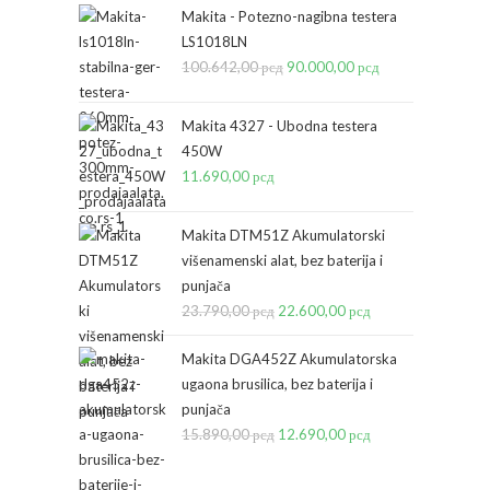
Makita - Potezno-nagibna testera
LS1018LN
100.642,00
рсд
Originalna
90.000,00
рсд
Trenutna
cena
cena
je
je:
Makita 4327 - Ubodna testera
bila:
90.000,00 рсд.
450W
11.690,00
рсд
100.642,00 рсд.
Makita DTM51Z Akumulatorski
višenamenski alat, bez baterija i
punjača
23.790,00
рсд
Originalna
22.600,00
рсд
Trenutna
cena
cena
Makita DGA452Z Akumulatorska
je
je:
ugaona brusilica, bez baterija i
bila:
22.600,00 рсд.
punjača
23.790,00 рсд.
15.890,00
рсд
Originalna
12.690,00
рсд
Trenutna
cena
cena
je
je: