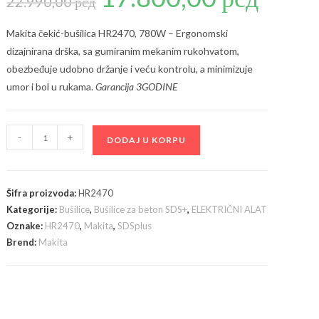
22.990,00
рсд
je
je:
bila:
17.800,00 рсд
22.990,00 рсд.
Makita čekić-bušilica HR2470, 780W – Ergonomski
dizajnirana drška, sa gumiranim mekanim rukohvatom,
obezbeđuje udobno držanje i veću kontrolu, a minimizuje
umor i bol u rukama.
Garancija 3GODINE
Makita
-
+
DODAJ U KORPU
-
Hamer-
bušilica
Šifra proizvoda:
HR2470
HR2470
Kategorije:
Bušilice
,
Bušilice za beton SDS+
,
ELEKTRIČNI ALAT
količina
Oznake:
HR2470
,
Makita
,
SDSplus
Brend:
Makita