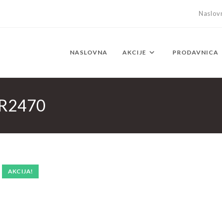
Naslov
NASLOVNA
AKCIJE
PRODAVNICA
HR2470
AKCIJA!