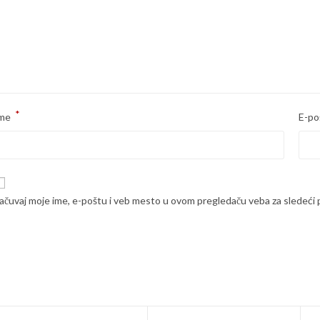
*
me
E-po
ačuvaj moje ime, e-poštu i veb mesto u ovom pregledaču veba za sledeći