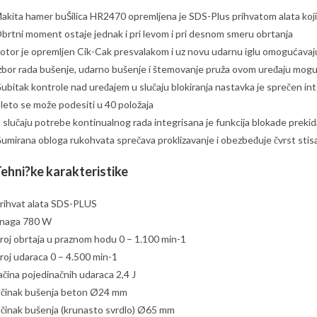
akita hamer buŠilica HR2470 opremljena je SDS-Plus prihvatom alata koji 
brtni moment ostaje jednak i pri levom i pri desnom smeru obrtanja
otor je opremljen Cik-Cak presvalakom i uz novu udarnu iglu omogućavaju
zbor rada bušenje, udarno bušenje i štemovanje pruža ovom uređaju moguć
ubitak kontrole nad uređajem u slučaju blokiranja nastavka je sprečen i
leto se može podesiti u 40 položaja
 slučaju potrebe kontinualnog rada integrisana je funkcija blokade prek
umirana obloga rukohvata sprečava proklizavanje i obezbeđuje čvrst stis
ehni?ke karakteristike
rihvat alata SDS-PLUS
naga 780 W
roj obrtaja u praznom hodu 0 – 1.100 min-1
roj udaraca 0 – 4.500 min-1
ačina pojedinačnih udaraca 2,4 J
činak bušenja beton Ø24 mm
činak bušenja (krunasto svrdlo) Ø65 mm