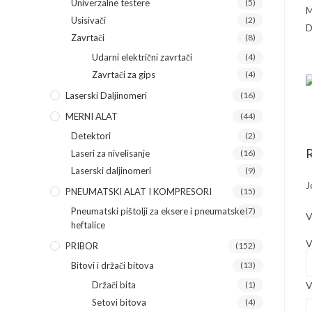
Univerzalne testere
(5)
M
Usisivači
(2)
D
Zavrtači
(8)
Udarni električni zavrtači
(4)
Zavrtači za gips
(4)
Laserski Daljinomeri
(16)
MERNI ALAT
(44)
Detektori
(2)
R
Laseri za nivelisanje
(16)
Laserski daljinomeri
(9)
J
PNEUMATSKI ALAT I KOMPRESORI
(15)
Pneumatski pištolji za eksere i pneumatske
(7)
V
heftalice
V
PRIBOR
(152)
Bitovi i držači bitova
(13)
Držači bita
(1)
V
Setovi bitova
(4)