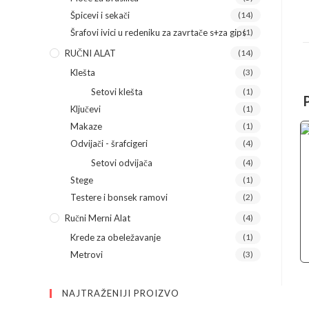
Špicevi i sekači
(14)
Šrafovi ivici u redeniku za zavrtače s+za gips
(1)
RUČNI ALAT
(14)
Klešta
(3)
Setovi klešta
(1)
Ključevi
(1)
Makaze
(1)
Odvijači - šrafcigeri
(4)
Setovi odvijača
(4)
Stege
(1)
Testere i bonsek ramovi
(2)
Ručni Merni Alat
(4)
Krede za obeležavanje
(1)
Metrovi
(3)
NAJTRAŽENIJI PROIZVO