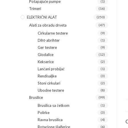
Potapajuće pumpe
(1)
Trimeri
(16)
ELEKTRIČNI ALAT
(250)
Alati za obradu drveta
(47)
Cirkularne testere
(9)
Diht-abrihter
(1)
Ger testere
(9)
Glodalice
(12)
Kekserice
(2)
Lančani probijač
(1)
Rendisaljke
(3)
Stoni cirkulari
(2)
Ubodne testere
(8)
Brusilice
(99)
Brusilica sa četkom
(1)
Polirke
(3)
Ravna brusilica
(4)
O
Rotacione šlajferice
(6)