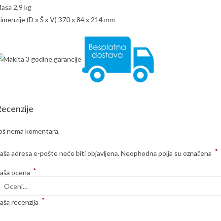
asa 2,9 kg
imenzije (D x Š x V) 370 x 84 x 214 mm
ecenzije
oš nema komentara.
*
aša adresa e-pošte neće biti objavljena.
Neophodna polja su označena
*
aša ocena
*
aša recenzija