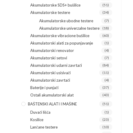
Akumulatorske SDS+ bušilice
(51)
Akumulatorske testere
(34)
Akumulatorske ubodne testere
(7)
Akumulatorske univerzalne testere
(18)
Akumulatorske vibracione bušilice
(60)
Akumulatorski alati za popunjavanje
(1)
Akumulatorski renovator
(4)
Akumulatorski setovi
(7)
Akumulatorski udarni zavrtači
(84)
Akumulatorski usisivači
(11)
Akumulatorski zavrtači
(4)
Baterije i punjači
(37)
Ostali akumulatorski alat
(43)
BAŠTENSKI ALATI I MAŠINE
(51)
Duvači lišća
(1)
Kosilice
(23)
Lančane testere
(10)