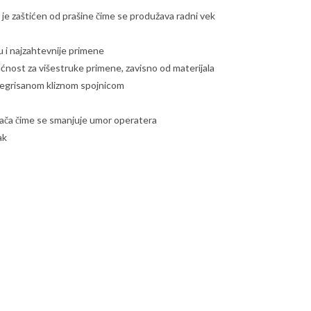
je zaštićen od prašine čime se produžava radni vek
 i najzahtevnije primene
nost za višestruke primene, zavisno od materijala
ntegrisanom kliznom spojnicom
idača čime se smanjuje umor operatera
ak