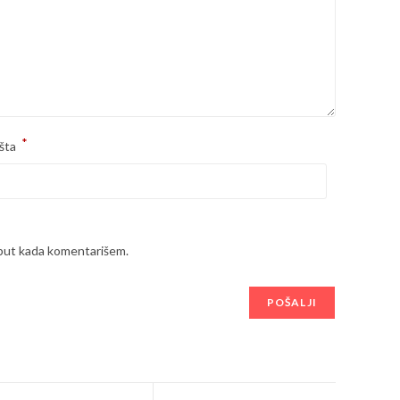
*
šta
 put kada komentarišem.