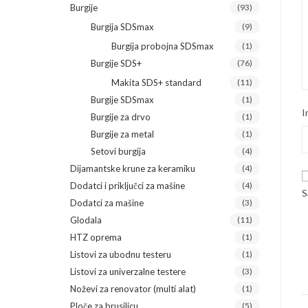
Burgije
(93)
Burgija SDSmax
(9)
Burgija probojna SDSmax
(1)
Burgije SDS+
(76)
Makita SDS+ standard
(11)
Burgije SDSmax
(1)
I
Burgije za drvo
(1)
Burgije za metal
(1)
Setovi burgija
(4)
Dijamantske krune za keramiku
(4)
Dodatci i priključci za mašine
(4)
S
Dodatci za mašine
(3)
Glodala
(11)
HTZ oprema
(1)
Listovi za ubodnu testeru
(1)
Listovi za univerzalne testere
(3)
Noževi za renovator (multi alat)
(1)
Ploče za brusilicu
(5)