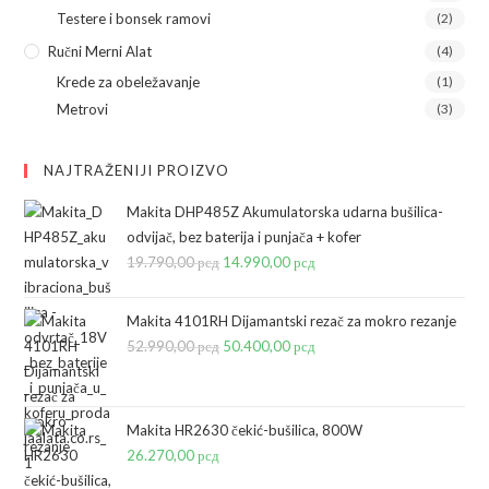
Testere i bonsek ramovi
(2)
Ručni Merni Alat
(4)
Krede za obeležavanje
(1)
Metrovi
(3)
NAJTRAŽENIJI PROIZVO
Makita DHP485Z Akumulatorska udarna bušilica-
odvijač, bez baterija i punjača + kofer
19.790,00
рсд
Originalna
14.990,00
рсд
Trenutna
cena
cena
je
je:
Makita 4101RH Dijamantski rezač za mokro rezanje
bila:
14.990,00 рсд.
52.990,00
рсд
Originalna
50.400,00
рсд
Trenutna
19.790,00 рсд.
cena
cena
je
je:
bila:
50.400,00 рсд.
Makita HR2630 čekić-bušilica, 800W
26.270,00
рсд
52.990,00 рсд.