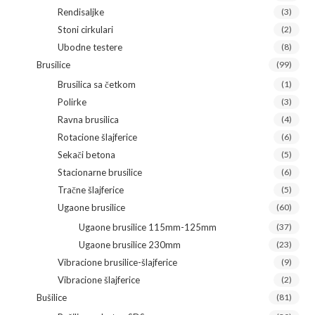
Rendisaljke
(3)
Stoni cirkulari
(2)
Ubodne testere
(8)
Brusilice
(99)
Brusilica sa četkom
(1)
Polirke
(3)
Ravna brusilica
(4)
Rotacione šlajferice
(6)
Sekači betona
(5)
Stacionarne brusilice
(6)
Tračne šlajferice
(5)
Ugaone brusilice
(60)
Ugaone brusilice 115mm-125mm
(37)
Ugaone brusilice 230mm
(23)
Vibracione brusilice-šlajferice
(9)
Vibracione šlajferice
(2)
Bušilice
(81)