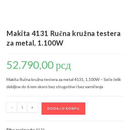
Makita 4131 Ručna kružna testera
za metal, 1.100W
52.790,00
рсд
Makita Ručna kružna testera za metal 4131, 1.100W – Seče čelik
debljine do 6 mm skoro bez strugotine i bez varničenja
Makita
-
+
DODAJ U KORPU
4131
Ručna
kružna
Šifra proizvoda:
4131