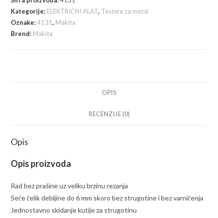
testera
Kategorije:
ELEKTRIČNI ALAT
,
Testere za metal
za
Oznake:
4131
,
Makita
metal,
Brend:
Makita
1.100W
količina
OPIS
RECENZIJE (0)
Opis
Opis proizvoda
Rad bez prašine uz veliku brzinu rezanja
Seče čelik debljine do 6 mm skoro bez strugotine i bez varničenja
Jednostavno skidanje kutije za strugotinu