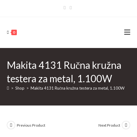
Skip
to
content
0
Makita 4131 Ručna kružna
testera za metal, 1.100W
>
Shop
>
Makita 4131 Ručna kružna testera za metal, 1.100W
Previous Product
Next Product