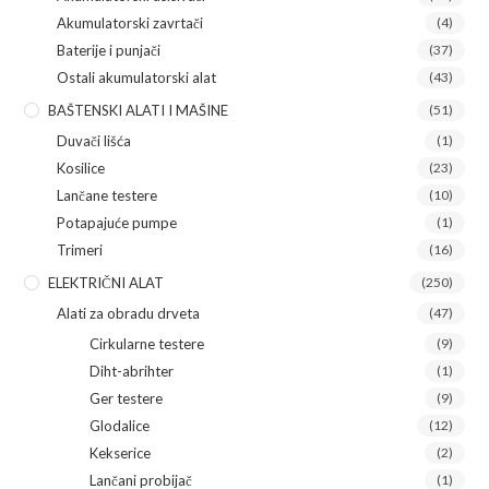
Akumulatorski zavrtači
(4)
Baterije i punjači
(37)
Ostali akumulatorski alat
(43)
BAŠTENSKI ALATI I MAŠINE
(51)
Duvači lišća
(1)
Kosilice
(23)
Lančane testere
(10)
Potapajuće pumpe
(1)
Trimeri
(16)
ELEKTRIČNI ALAT
(250)
Alati za obradu drveta
(47)
Cirkularne testere
(9)
Diht-abrihter
(1)
Ger testere
(9)
Glodalice
(12)
Kekserice
(2)
Lančani probijač
(1)