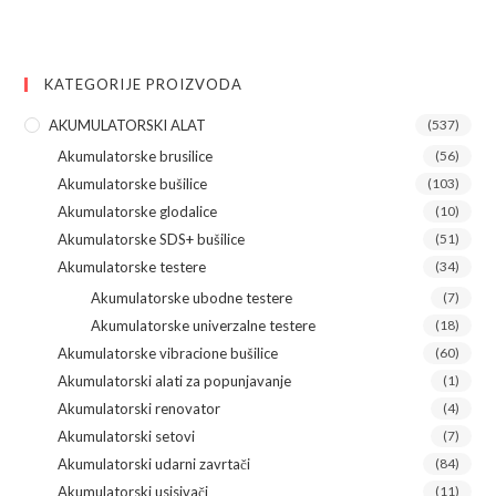
KATEGORIJE PROIZVODA
AKUMULATORSKI ALAT
(537)
Akumulatorske brusilice
(56)
Akumulatorske bušilice
(103)
Akumulatorske glodalice
(10)
Akumulatorske SDS+ bušilice
(51)
Akumulatorske testere
(34)
Akumulatorske ubodne testere
(7)
Akumulatorske univerzalne testere
(18)
Akumulatorske vibracione bušilice
(60)
Akumulatorski alati za popunjavanje
(1)
Akumulatorski renovator
(4)
Akumulatorski setovi
(7)
Akumulatorski udarni zavrtači
(84)
Akumulatorski usisivači
(11)