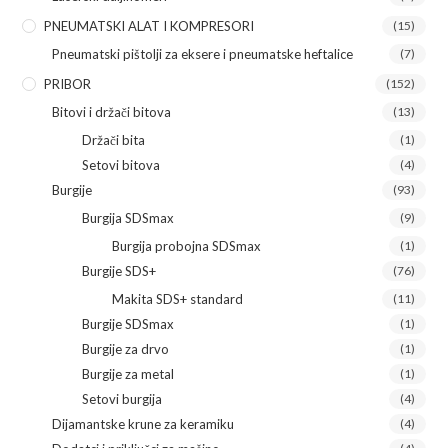
PNEUMATSKI ALAT I KOMPRESORI
(15)
Pneumatski pištolji za eksere i pneumatske heftalice
(7)
PRIBOR
(152)
Bitovi i držači bitova
(13)
Držači bita
(1)
Setovi bitova
(4)
Burgije
(93)
Burgija SDSmax
(9)
Burgija probojna SDSmax
(1)
Burgije SDS+
(76)
Makita SDS+ standard
(11)
Burgije SDSmax
(1)
Burgije za drvo
(1)
Burgije za metal
(1)
Setovi burgija
(4)
Dijamantske krune za keramiku
(4)