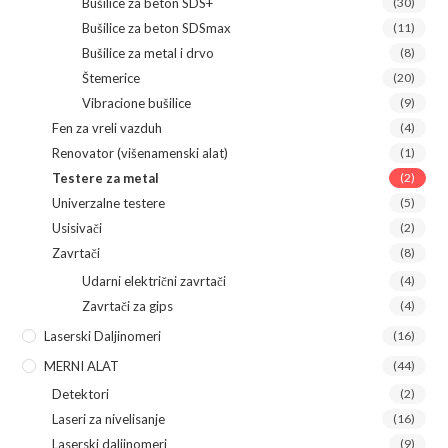
Bušilice za beton SDS+
(30)
Bušilice za beton SDSmax
(11)
Bušilice za metal i drvo
(8)
Štemerice
(20)
Vibracione bušilice
(9)
Fen za vreli vazduh
(4)
Renovator (višenamenski alat)
(1)
Testere za metal
(2)
Univerzalne testere
(5)
Usisivači
(2)
Zavrtači
(8)
Udarni električni zavrtači
(4)
Zavrtači za gips
(4)
Laserski Daljinomeri
(16)
MERNI ALAT
(44)
Detektori
(2)
Laseri za nivelisanje
(16)
Laserski daljinomeri
(9)