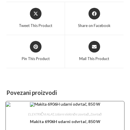
Opens
Opens
in
in
a
a
Tweet This Product
Share on Facebook
new
new
window
window
Opens
Opens
in
in
a
a
Pin This Product
Mail This Product
new
new
window
window
Povezani proizvodi
ELEKTRIČNI ALAT
,
Udarni električni zavrtači
,
Zavrtači
Makita 6906H udarni odvrtač, 850 W