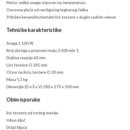
Motor velike snage otporan na temperaturu
Osnovna ploča od nerđajućeg legiranog čelika
Priložen keramičko/metalni list testere s dugim radnim vekom
Tehničke karakteristike
Snaga 1.100 W
Broj obrtaja u praznom hodu 3.500 min-1
Dubina rezanja 63 mm
List testere O 185 mm
Otvor na listu testere O 30 mm
Masa 5,1 kg
Dimenzije (D x Š x V) 280 x 273 x 358 mm
Obim isporuke
list testere od tvrdog metala
Inbus ključ
Držač ključa