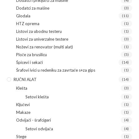
Dodatci i priključci za mašine
(4)
Dodatci za mašine
(3)
Glodala
(11)
HTZ oprema
(1)
Listovi za ubodnu testeru
(1)
Listovi za univerzalne testere
(3)
Noževi za renovator (multi alat)
(1)
Ploče za brusilicu
(5)
Špicevi i sekači
(14)
Šrafovi ivici u redeniku za zavrtače s+za gips
(1)
RUČNI ALAT
(14)
Klešta
(3)
Setovi klešta
(1)
Ključevi
(1)
Makaze
(1)
Odvijači - šrafcigeri
(4)
Setovi odvijača
(4)
Stege
(1)