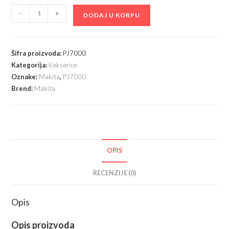
Makita
-
+
DODAJ U KORPU
-
Glodalica
za
Šifra proizvoda:
PJ7000
žljebove
Kategorija:
Kekserice
PJ7000,
Oznake:
Makita
,
PJ7000
kekserica
Brend:
Makita
količina
OPIS
RECENZIJE (0)
Opis
Opis proizvoda