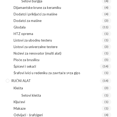
Setovi burgija
(4)
Dijamantske krune za keramiku
(4)
Dodatci i priključci za mašine
(4)
Dodatci za mašine
(3)
Glodala
(11)
HTZ oprema
(1)
Listovi za ubodnu testeru
(1)
Listovi za univerzalne testere
(3)
Noževi za renovator (multi alat)
(1)
Ploče za brusilicu
(5)
Špicevi i sekači
(14)
Šrafovi ivici u redeniku za zavrtače s+za gips
(1)
RUČNI ALAT
(14)
Klešta
(3)
Setovi klešta
(1)
Ključevi
(1)
Makaze
(1)
Odvijači - šrafcigeri
(4)