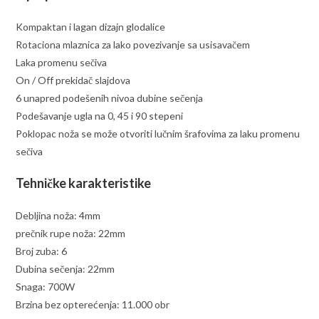
Kompaktan i lagan dizajn glodalice
Rotaciona mlaznica za lako povezivanje sa usisavačem
Laka promenu sečiva
On / Off prekidač slajdova
6 unapred podešenih nivoa dubine sečenja
Podešavanje ugla na 0, 45 i 90 stepeni
Poklopac noža se može otvoriti lučnim šrafovima za laku promenu
sečiva
Tehničke karakteristike
Debljina noža: 4mm
prečnik rupe noža: 22mm
Broj zuba: 6
Dubina sečenja: 22mm
Snaga: 700W
Brzina bez opterećenja: 11.000 obr