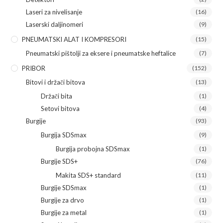
Laseri za nivelisanje
(16)
Laserski daljinomeri
(9)
PNEUMATSKI ALAT I KOMPRESORI
(15)
Pneumatski pištolji za eksere i pneumatske heftalice
(7)
PRIBOR
(152)
Bitovi i držači bitova
(13)
Držači bita
(1)
Setovi bitova
(4)
Burgije
(93)
Burgija SDSmax
(9)
Burgija probojna SDSmax
(1)
Burgije SDS+
(76)
Makita SDS+ standard
(11)
Burgije SDSmax
(1)
Burgije za drvo
(1)
Burgije za metal
(1)