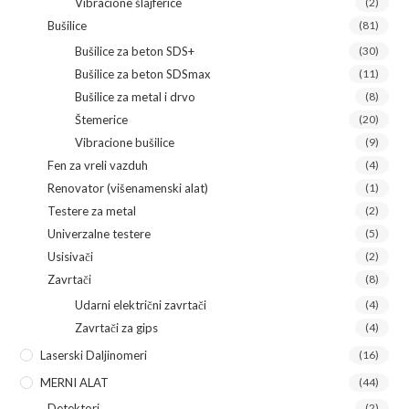
Vibracione šlajferice
(2)
Bušilice
(81)
Bušilice za beton SDS+
(30)
Bušilice za beton SDSmax
(11)
Bušilice za metal i drvo
(8)
Štemerice
(20)
Vibracione bušilice
(9)
Fen za vreli vazduh
(4)
Renovator (višenamenski alat)
(1)
Testere za metal
(2)
Univerzalne testere
(5)
Usisivači
(2)
Zavrtači
(8)
Udarni električni zavrtači
(4)
Zavrtači za gips
(4)
Laserski Daljinomeri
(16)
MERNI ALAT
(44)
Detektori
(2)