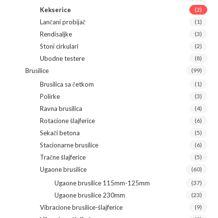
Kekserice
(2)
Lančani probijač
(1)
Rendisaljke
(3)
Stoni cirkulari
(2)
Ubodne testere
(8)
Brusilice
(99)
Brusilica sa četkom
(1)
Polirke
(3)
Ravna brusilica
(4)
Rotacione šlajferice
(6)
Sekači betona
(5)
Stacionarne brusilice
(6)
Tračne šlajferice
(5)
Ugaone brusilice
(60)
Ugaone brusilice 115mm-125mm
(37)
Ugaone brusilice 230mm
(23)
Vibracione brusilice-šlajferice
(9)