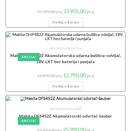
Originalna
Trenutna
33.905,00
рсд
35.690,00
рсд
cena
cena
je
je:
Dodaj u korpu
bila:
33.905,00 рсд.
35.690,00 рсд.
Akumulatorske bušilice
Makita DHP482Z Akumulatorska udarna bušilica-odvijač,
AKCIJA!
18V, LXT bez baterija i punjača
Originalna
Trenutna
12.790,00
рсд
16.890,00
рсд
cena
cena
je
je:
Dodaj u korpu
bila:
12.790,00 рсд.
16.890,00 рсд.
Akumulatorski zavrtači
Makita DFS452Z Akumulatorski odvrtač-šauber
AKCIJA!
Originalna
Trenutna
25.990,00
рсд
32.990,00
рсд