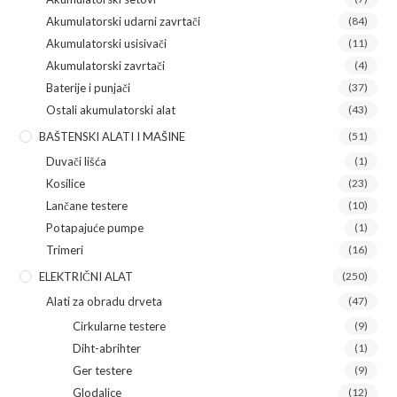
Akumulatorski udarni zavrtači
(84)
Akumulatorski usisivači
(11)
Akumulatorski zavrtači
(4)
Baterije i punjači
(37)
Ostali akumulatorski alat
(43)
BAŠTENSKI ALATI I MAŠINE
(51)
Duvači lišća
(1)
Kosilice
(23)
Lančane testere
(10)
Potapajuće pumpe
(1)
Trimeri
(16)
ELEKTRIČNI ALAT
(250)
Alati za obradu drveta
(47)
Cirkularne testere
(9)
Diht-abrihter
(1)
Ger testere
(9)
Glodalice
(12)