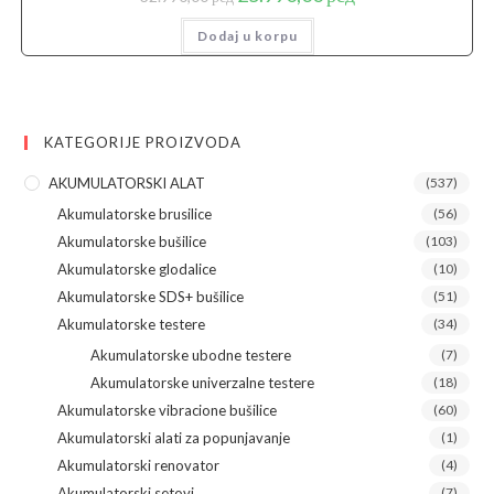
cena
cena
je
je:
Dodaj u korpu
bila:
25.990,00 рсд.
32.990,00 рсд.
KATEGORIJE PROIZVODA
AKUMULATORSKI ALAT
(537)
Akumulatorske brusilice
(56)
Akumulatorske bušilice
(103)
Akumulatorske glodalice
(10)
Akumulatorske SDS+ bušilice
(51)
Akumulatorske testere
(34)
Akumulatorske ubodne testere
(7)
Akumulatorske univerzalne testere
(18)
Akumulatorske vibracione bušilice
(60)
Akumulatorski alati za popunjavanje
(1)
Akumulatorski renovator
(4)
Akumulatorski setovi
(7)