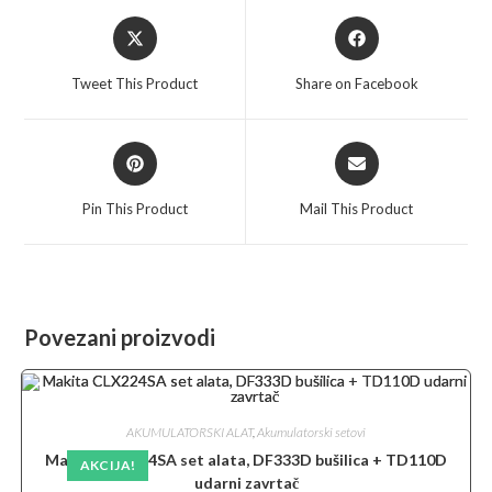
Opens
Opens
in
in
a
a
Tweet This Product
Share on Facebook
new
new
window
window
Opens
Opens
in
in
a
a
Pin This Product
Mail This Product
new
new
window
window
Povezani proizvodi
AKUMULATORSKI ALAT
,
Akumulatorski setovi
Makita CLX224SA set alata, DF333D bušilica + TD110D
AKCIJA!
udarni zavrtač