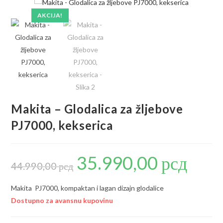
AKCIJA!
Makita – Glodalica za žljebove
PJ7000, kekserica
35.990,00
рсд
Originalna
Trenutna
cena
cena
44.990,00
рсд
je
je:
bila:
35.990,00 р
44.990,00 рсд.
Makita PJ7000, kompaktan i lagan dizajn glodalice
Dostupno za avansnu kupovinu