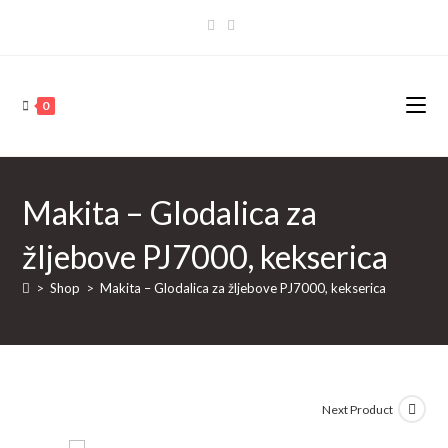
Skip
to
content
0
Makita – Glodalica za
žljebove PJ7000, kekserica
>
Shop
>
Makita – Glodalica za žljebove PJ7000, kekserica
Next Product