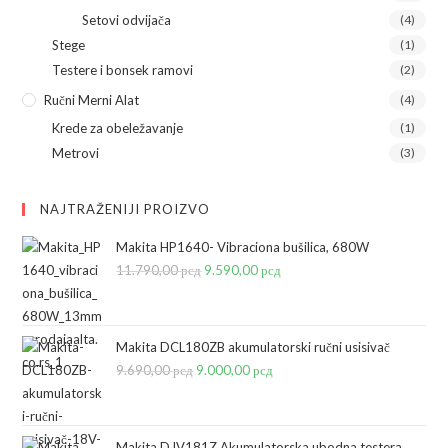
Setovi odvijača
(4)
Stege
(1)
Testere i bonsek ramovi
(2)
Ručni Merni Alat
(4)
Krede za obeležavanje
(1)
Metrovi
(3)
NAJTRAŽENIJI PROIZVO
Makita HP1640- Vibraciona bušilica, 680W
11.790,00
рсд
Originalna
9.590,00
рсд
Trenutna
cena
cena
je
je:
bila:
9.590,00 рсд.
Makita DCL180ZB akumulatorski ručni usisivač
9.690,00
рсд
Originalna
9.000,00
11.790,00 рсд.
рсд
Trenutna
cena
cena
je
je:
bila:
9.000,00 рсд.
Makita DJV181Z Akumulatorska ubodna testera,