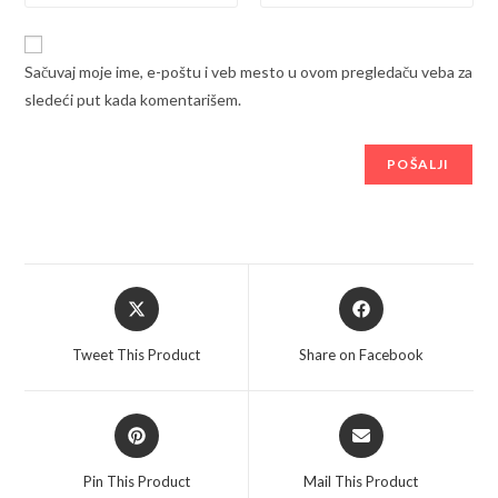
Sačuvaj moje ime, e-poštu i veb mesto u ovom pregledaču veba za
sledeći put kada komentarišem.
Opens
Opens
in
in
a
a
Tweet This Product
Share on Facebook
new
new
window
window
Opens
Opens
in
in
a
a
Pin This Product
Mail This Product
new
new