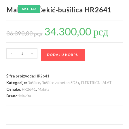
Makita – Čekić-bušilica HR2641
AKCIJA!
34.300,00
рсд
Originalna
Trenutna
cena
cena
36.390,00
рсд
je
je:
bila:
34.300,00 р
36.390,00 рсд.
Makita
-
+
DODAJ U KORPU
-
Čekić-
bušilica
Šifra proizvoda:
HR2641
HR2641
Kategorije:
Bušilice
,
Bušilice za beton SDS+
,
ELEKTRIČNI ALAT
količina
Oznake:
HR2641
,
Makita
Brend:
Makita