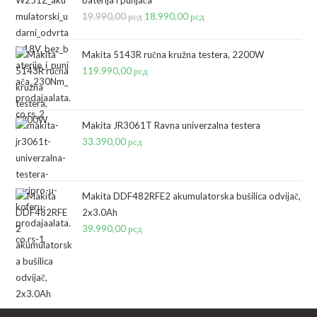
19.990,00
рсд
Originalna
18.990,00
рсд
Trenutna
cena
cena
je
je:
Makita 5143R ručna kružna testera, 2200W
bila:
18.990,00 рсд.
119.990,00
рсд
19.990,00 рсд.
Makita JR3061T Ravna univerzalna testera
33.390,00
рсд
Makita DDF482RFE2 akumulatorska bušilica odvijač,
2x3.0Ah
39.990,00
рсд