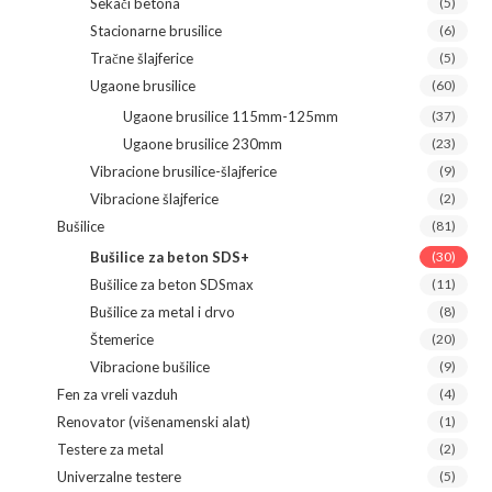
Sekači betona
(5)
Stacionarne brusilice
(6)
Tračne šlajferice
(5)
Ugaone brusilice
(60)
Ugaone brusilice 115mm-125mm
(37)
Ugaone brusilice 230mm
(23)
Vibracione brusilice-šlajferice
(9)
Vibracione šlajferice
(2)
Bušilice
(81)
Bušilice za beton SDS+
(30)
Bušilice za beton SDSmax
(11)
Bušilice za metal i drvo
(8)
Štemerice
(20)
Vibracione bušilice
(9)
Fen za vreli vazduh
(4)
Renovator (višenamenski alat)
(1)
Testere za metal
(2)
Univerzalne testere
(5)