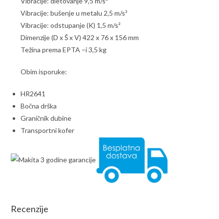
Vibracije: dletovanje 9,5 m/s²
Vibracije: bušenje u metalu 2,5 m/s²
Vibracije: odstupanje (K) 1,5 m/s²
Dimenzije (D x Š x V) 422 x 76 x 156 mm
Težina prema EPTA –i 3,5 kg
Obim isporuke:
HR2641
Bočna drška
Graničnik dubine
Transportni kofer
Recenzije