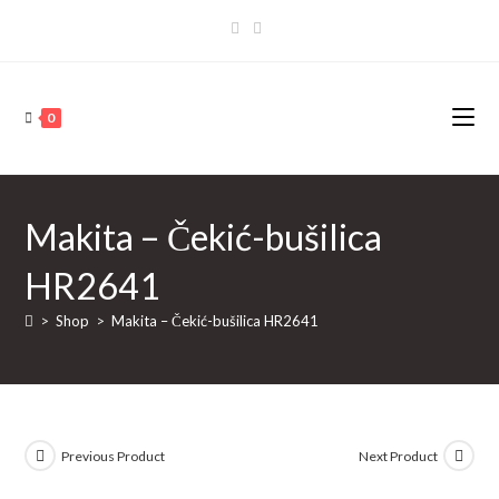
Skip
to
content
0
Makita – Čekić-bušilica
HR2641
>
Shop
>
Makita – Čekić-bušilica HR2641
Previous Product
Next Product