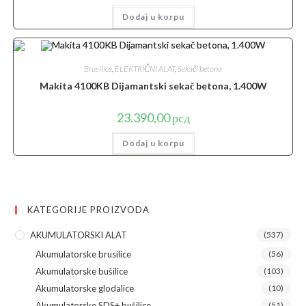
Dodaj u korpu
Brusilice
,
ELEKTRIČNI ALAT
,
Sekači betona
Makita 4100KB Dijamantski sekač betona, 1.400W
23.390,00
рсд
Dodaj u korpu
KATEGORIJE PROIZVODA
AKUMULATORSKI ALAT
(537)
Akumulatorske brusilice
(56)
Akumulatorske bušilice
(103)
Akumulatorske glodalice
(10)
Akumulatorske SDS+ bušilice
(51)