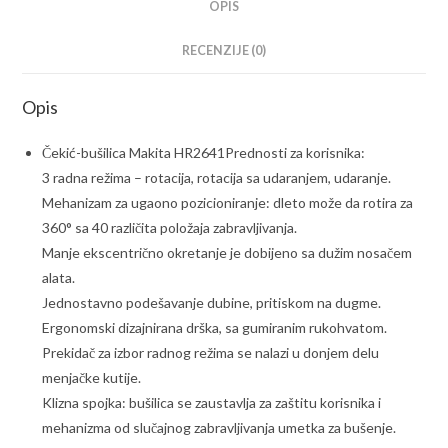
OPIS
RECENZIJE (0)
Opis
Čekić-bušilica Makita HR2641Prednosti za korisnika:
3 radna režima – rotacija, rotacija sa udaranjem, udaranje.
Mehanizam za ugaono pozicioniranje: dleto može da rotira za
360° sa 40 različita položaja zabravljivanja.
Manje ekscentrično okretanje je dobijeno sa dužim nosačem
alata.
Jednostavno podešavanje dubine, pritiskom na dugme.
Ergonomski dizajnirana drška, sa gumiranim rukohvatom.
Prekidač za izbor radnog režima se nalazi u donjem delu
menjačke kutije.
Klizna spojka: bušilica se zaustavlja za zaštitu korisnika i
mehanizma od slučajnog zabravljivanja umetka za bušenje.