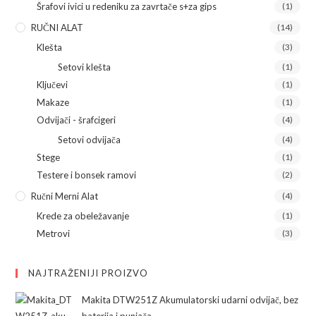
Šrafovi ivici u redeniku za zavrtače s+za gips
(1)
RUČNI ALAT
(14)
Klešta
(3)
Setovi klešta
(1)
Ključevi
(1)
Makaze
(1)
Odvijači - šrafcigeri
(4)
Setovi odvijača
(4)
Stege
(1)
Testere i bonsek ramovi
(2)
Ručni Merni Alat
(4)
Krede za obeležavanje
(1)
Metrovi
(3)
NAJTRAŽENIJI PROIZVO
Makita DTW251Z Akumulatorski udarni odvijač, bez
baterija i punjača