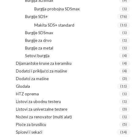
Burgija SDSmax
(9)
Burgija probojna SDSmax
(1)
Burgije SDS+
(76)
Makita SDS+ standard
(11)
Burgije SDSmax
(1)
Burgije za drvo
(1)
Burgije za metal
(1)
Setovi burgija
(4)
Dijamantske krune za keramiku
(4)
Dodatci i priključci za mašine
(4)
Dodatci za mašine
(3)
Glodala
(11)
HTZ oprema
(1)
Listovi za ubodnu testeru
(1)
Listovi za univerzalne testere
(3)
Noževi za renovator (multi alat)
(1)
Ploče za brusilicu
(5)
Špicevi i sekači
(14)