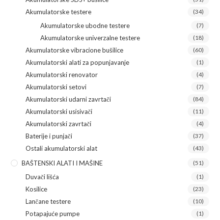
Akumulatorske testere
(34)
Akumulatorske ubodne testere
(7)
Akumulatorske univerzalne testere
(18)
Akumulatorske vibracione bušilice
(60)
Akumulatorski alati za popunjavanje
(1)
Akumulatorski renovator
(4)
Akumulatorski setovi
(7)
Akumulatorski udarni zavrtači
(84)
Akumulatorski usisivači
(11)
Akumulatorski zavrtači
(4)
Baterije i punjači
(37)
Ostali akumulatorski alat
(43)
BAŠTENSKI ALATI I MAŠINE
(51)
Duvači lišća
(1)
Kosilice
(23)
Lančane testere
(10)
Potapajuće pumpe
(1)