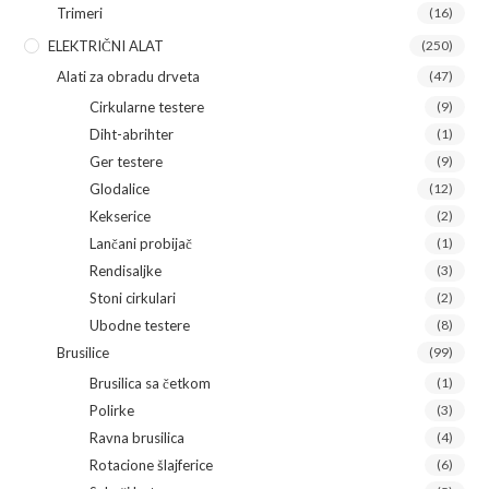
Trimeri
(16)
ELEKTRIČNI ALAT
(250)
Alati za obradu drveta
(47)
Cirkularne testere
(9)
Diht-abrihter
(1)
Ger testere
(9)
Glodalice
(12)
Kekserice
(2)
Lančani probijač
(1)
Rendisaljke
(3)
Stoni cirkulari
(2)
Ubodne testere
(8)
Brusilice
(99)
Brusilica sa četkom
(1)
Polirke
(3)
Ravna brusilica
(4)
Rotacione šlajferice
(6)