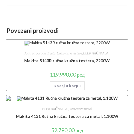
window
window
Povezani proizvodi
Alati za obradu drveta
,
Cirkularne testere
,
ELEKTRIČNI ALAT
Makita 5143R ručna kružna testera, 2200W
119.990,00
рсд
Dodaj u korpu
ELEKTRIČNI ALAT
,
Testere za metal
Makita 4131 Ručna kružna testera za metal, 1.100W
52.790,00
рсд