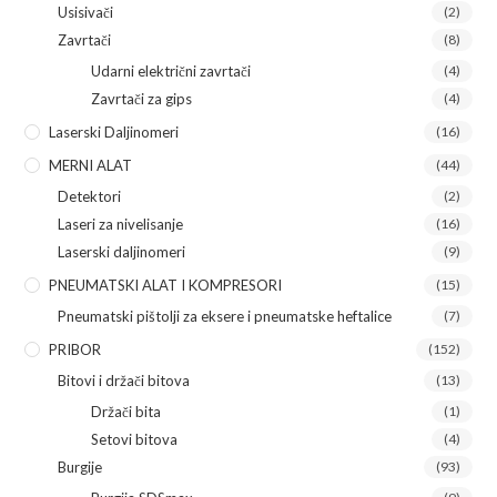
Usisivači
(2)
Zavrtači
(8)
Udarni električni zavrtači
(4)
Zavrtači za gips
(4)
Laserski Daljinomeri
(16)
MERNI ALAT
(44)
Detektori
(2)
Laseri za nivelisanje
(16)
Laserski daljinomeri
(9)
PNEUMATSKI ALAT I KOMPRESORI
(15)
Pneumatski pištolji za eksere i pneumatske heftalice
(7)
PRIBOR
(152)
Bitovi i držači bitova
(13)
Držači bita
(1)
Setovi bitova
(4)
Burgije
(93)