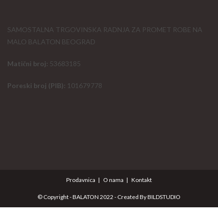
SAMOSTALNA TRGOVINSKA RADNJA ZA PROMET ROBE NA
MALO BALATON BEOGRAD
Matični broj:
53683185
Poreski broj (PIB):
101679778
Prodavnica
O nama
Kontakt
© Copyright - BALATON 2022 - Created By
BILDSTUDIO