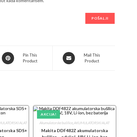
 put kada komentarišem.
Opens
Opens
Pin This
Mail This
Product
Product
in
in
a
a
new
new
window
window
AKCIJA!
ULATORSKI ALAT
Akumulatorske bušilice
,
AKUMULATORSKI ALAT
atorska SDS+
Makita DDF482Z akumulatorska
ton
bušilica – odvijač, 18V, Li-ion, bez