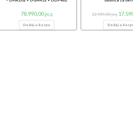
Origina
78.990,00
рсд
17.59
22.989,00
рсд
cena
je
Dodaj u korpu
Dodaj u korp
bila:
22.989,0