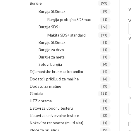
Burgije
(93)
V
Burgija SDSmax
(9)
Burgija probojna SDSmax
(1)
V
Burgije SDS+
(76)
Makita SDS+ standard
(11)
V
Burgije SDSmax
(1)
Burgije za drvo
(1)
Burgije za metal
(1)
Setovi burgija
(4)
Dijamantske krune za keramiku
(4)
Dodatci i priključci za mašine
(4)
Dodatci za mašine
(3)
Glodala
(11)
I
HTZ oprema
(1)
Listovi za ubodnu testeru
(1)
Listovi za univerzalne testere
(3)
Noževi za renovator (multi alat)
(1)
Ploče za brusilicu
(5)