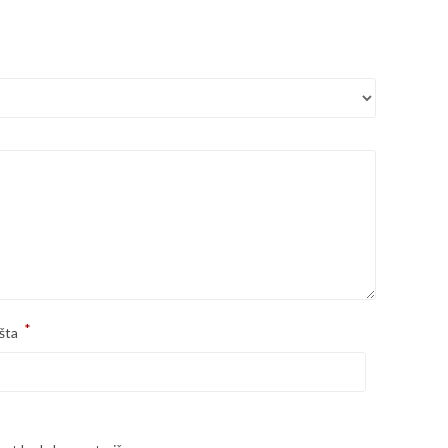
*
šta