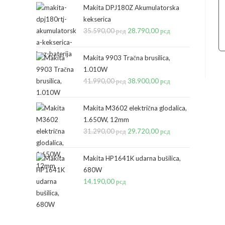
Makita DPJ180Z Akumulatorska
kekserica
35.590,00
рсд
Originalna
28.790,00
рсд
Trenutna
cena
cena
je
je:
Makita 9903 Tračna brusilica,
bila:
28.790,00 рсд.
1.010W
41.990,00
рсд
35.590,00 рсд.
Originalna
38.900,00
рсд
Trenutna
cena
cena
je
je:
Makita M3602 električna glodalica,
bila:
38.900,00 рсд.
1.650W, 12mm
31.290,00
рсд
41.990,00 рсд.
Originalna
29.720,00
рсд
Trenutna
cena
cena
je
je:
Makita HP1641K udarna bušilica,
bila:
29.720,00 рсд.
680W
14.190,00
рсд
31.290,00 рсд.