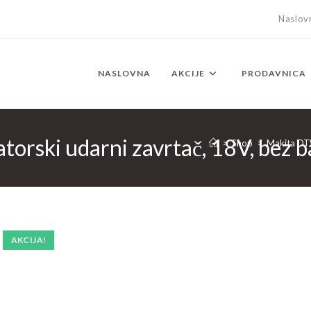
Naslov
NASLOVNA
AKCIJE
PRODAVNICA
ki udarni zavrtač, 18V, bez bat
>
Shop
>
Makita DTW
AKCIJA!