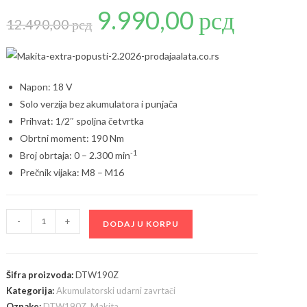
9.990,00
рсд
Originalna
Trenutna
cena
cena
12.490,00
рсд
je
je:
bila:
9.990,00 рсд.
12.490,00 рсд.
Napon: 18 V
Solo verzija bez akumulatora i punjača
Prihvat: 1/2″ spoljna četvrtka
Obrtni moment: 190 Nm
-1
Broj obrtaja: 0 – 2.300 min
Prečnik vijaka: M8 – M16
Makita
-
+
DODAJ U KORPU
DTW190Z
Akumulatorski
udarni
Šifra proizvoda:
DTW190Z
zavrtač,
Kategorija:
Akumulatorski udarni zavrtači
18V,
Oznake:
DTW190Z
,
Makita