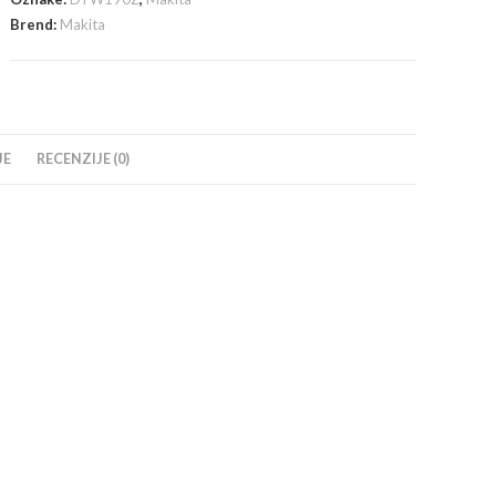
bez
Brend:
Makita
baterija
i
punjača
količina
JE
RECENZIJE (0)