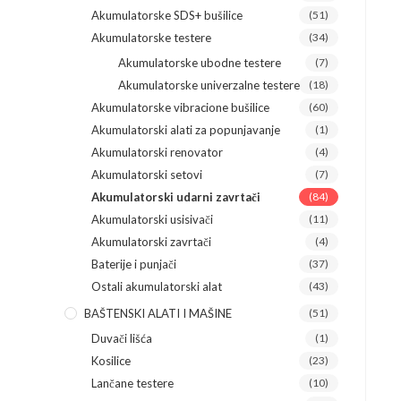
Akumulatorske SDS+ bušilice
(51)
Akumulatorske testere
(34)
Akumulatorske ubodne testere
(7)
Akumulatorske univerzalne testere
(18)
Akumulatorske vibracione bušilice
(60)
Akumulatorski alati za popunjavanje
(1)
Akumulatorski renovator
(4)
Akumulatorski setovi
(7)
Akumulatorski udarni zavrtači
(84)
Akumulatorski usisivači
(11)
Akumulatorski zavrtači
(4)
Baterije i punjači
(37)
Ostali akumulatorski alat
(43)
BAŠTENSKI ALATI I MAŠINE
(51)
Duvači lišća
(1)
Kosilice
(23)
Lančane testere
(10)