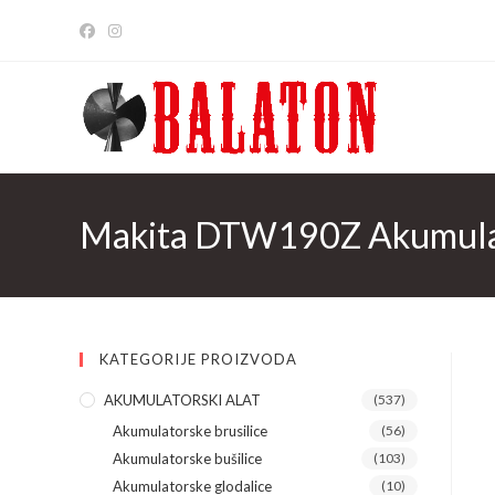
Skip
to
content
Makita DTW190Z Akumulators
KATEGORIJE PROIZVODA
AKUMULATORSKI ALAT
(537)
Akumulatorske brusilice
(56)
Akumulatorske bušilice
(103)
Akumulatorske glodalice
(10)