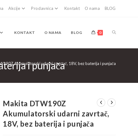
na
Akcije
Prodavnica
Kontakt
O nama
BLOG
TOGGLE
KONTAKT
O NAMA
BLOG
0
erija i punjača
WEBSITE
190Z Akumulatorski udarni zavrtač, 18V, bez baterija i punjača
SEARCH
Makita DTW190Z
Akumulatorski udarni zavrtač,
18V, bez baterija i punjača