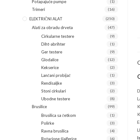
Potapajuće pumpe
(1)
Trimeri
(16)
ELEKTRIČNI ALAT
(250)
Alati za obradu drveta
(47)
Cirkularne testere
(9)
Diht-abrihter
(1)
Ger testere
(9)
Glodalice
(12)
O
Kekserice
(2)
Lančani probijač
(1)
O
Rendisaljke
(3)
D
Stoni cirkulari
(2)
L
Ubodne testere
(8)
K
Brusilice
(99)
K
Brusilica sa četkom
(1)
E
Polirke
(3)
L
Ravna brusilica
(4)
I
Rotacione šlajferice
(6)