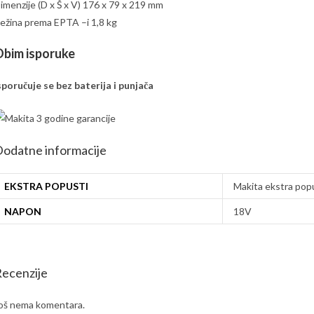
imenzije (D x Š x V) 176 x 79 x 219 mm
ežina prema EPTA –i 1,8 kg
bim isporuke
sporučuje se bez baterija i punjača
odatne informacije
EKSTRA POPUSTI
Makita ekstra popu
NAPON
18V
ecenzije
oš nema komentara.