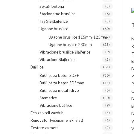
Sekači betona
(5)
Stacionarne brusilice
(6)
Tračne šlajferice
(5)
T
Ugaone brusilice
(60)
Ugaone brusilice 115mm-125mm
(37)
N
Ugaone brusilice 230mm
(23)
K
Vibracione brusilice-šlajferice
(9)
T
Vibracione šlajferice
(2)
B
Bušilice
(81)
B
Bušilice za beton SDS+
(30)
P
Bušilice za beton SDSmax
(11)
P
Bušilice za metal i drvo
(8)
O
Štemerice
(20)
B
Vibracione bušilice
(9)
B
Fen za vreli vazduh
(4)
B
Renovator (višenamenski alat)
(1)
V
Testere za metal
(2)
V