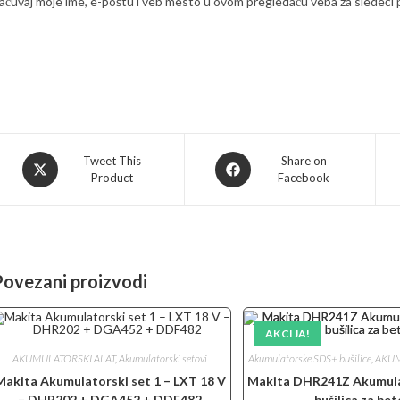
ačuvaj moje ime, e-poštu i veb mesto u ovom pregledaču veba za sledeći
Opens
Opens
Tweet This
Share on
Product
Facebook
in
in
a
a
new
new
window
window
Povezani proizvodi
AKCIJA!
AKUMULATORSKI ALAT
,
Akumulatorski setovi
Akumulatorske SDS+ bušilice
,
AKUM
Makita Akumulatorski set 1 – LXT 18 V
Makita DHR241Z Akumul
– DHR202 + DGA452 + DDF482
bušilica za be