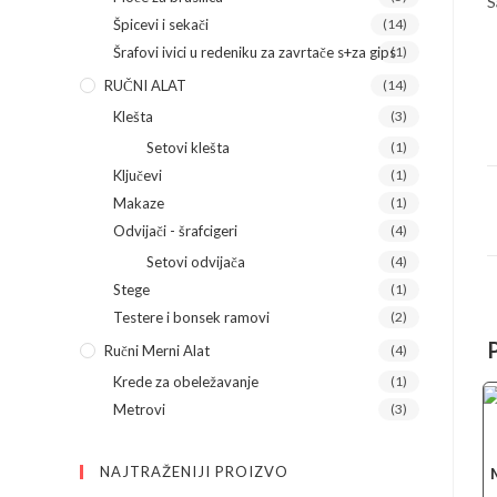
S
Špicevi i sekači
(14)
Šrafovi ivici u redeniku za zavrtače s+za gips
(1)
RUČNI ALAT
(14)
Klešta
(3)
Setovi klešta
(1)
Ključevi
(1)
Makaze
(1)
Odvijači - šrafcigeri
(4)
Setovi odvijača
(4)
Stege
(1)
Testere i bonsek ramovi
(2)
Ručni Merni Alat
(4)
Krede za obeležavanje
(1)
Metrovi
(3)
NAJTRAŽENIJI PROIZVO