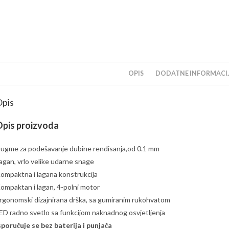
OPIS
DODATNE INFORMACI
pis
pis proizvoda
ugme za podešavanje dubine rendisanja,od 0.1 mm
agan, vrlo velike udarne snage
ompaktna i lagana konstrukcija
ompaktan i lagan, 4-polni motor
rgonomski dizajnirana drška, sa gumiranim rukohvatom
ED radno svetlo sa funkcijom naknadnog osvjetljenja
sporučuje se bez baterija i punjača