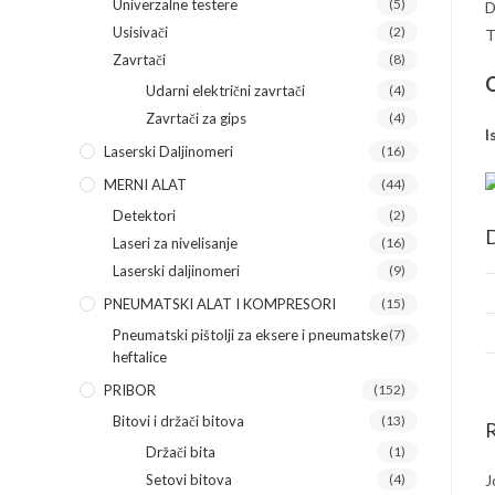
Univerzalne testere
(5)
D
Usisivači
(2)
T
Zavrtači
(8)
O
Udarni električni zavrtači
(4)
Zavrtači za gips
(4)
I
Laserski Daljinomeri
(16)
MERNI ALAT
(44)
Detektori
(2)
D
Laseri za nivelisanje
(16)
Laserski daljinomeri
(9)
PNEUMATSKI ALAT I KOMPRESORI
(15)
Pneumatski pištolji za eksere i pneumatske
(7)
heftalice
PRIBOR
(152)
Bitovi i držači bitova
(13)
R
Držači bita
(1)
J
Setovi bitova
(4)