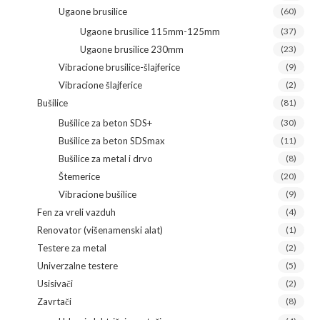
Ugaone brusilice
(60)
Ugaone brusilice 115mm-125mm
(37)
Ugaone brusilice 230mm
(23)
Vibracione brusilice-šlajferice
(9)
Vibracione šlajferice
(2)
Bušilice
(81)
Bušilice za beton SDS+
(30)
Bušilice za beton SDSmax
(11)
Bušilice za metal i drvo
(8)
Štemerice
(20)
Vibracione bušilice
(9)
Fen za vreli vazduh
(4)
Renovator (višenamenski alat)
(1)
Testere za metal
(2)
Univerzalne testere
(5)
Usisivači
(2)
Zavrtači
(8)