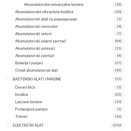
Akumulatorske univerzalne testere
(18)
Akumulatorske vibracione bušilice
(60)
Akumulatorski alati za popunjavanje
(1)
Akumulatorski renovator
(4)
Akumulatorski setovi
(7)
Akumulatorski udarni zavrtači
(84)
Akumulatorski usisivači
(11)
Akumulatorski zavrtači
(4)
Baterije i punjači
(37)
Ostali akumulatorski alat
(43)
BAŠTENSKI ALATI I MAŠINE
(51)
Duvači lišća
(1)
Kosilice
(23)
Lančane testere
(10)
Potapajuće pumpe
(1)
Trimeri
(16)
ELEKTRIČNI ALAT
(250)