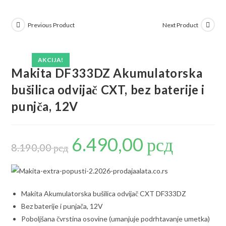
Previous Product
Next Product
AKCIJA!
Makita DF333DZ Akumulatorska
bušilica odvijač CXT, bez baterije i
punjča, 12V
6.490,00
рсд
Originalna
Trenutna
cena
cena
8.190,00
рсд
je
je:
bila:
6.490,00 рсд.
8.190,00 рсд.
Makita Akumulatorska bušilica odvijač CXT DF333DZ
Bez baterije i punjača, 12V
Poboljšana čvrstina osovine (umanjuje podrhtavanje umetka)