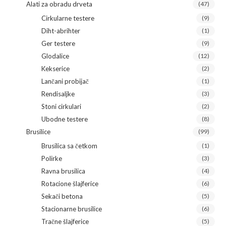
Alati za obradu drveta
(47)
Cirkularne testere
(9)
Diht-abrihter
(1)
Ger testere
(9)
Glodalice
(12)
Kekserice
(2)
Lančani probijač
(1)
Rendisaljke
(3)
Stoni cirkulari
(2)
Ubodne testere
(8)
Brusilice
(99)
Brusilica sa četkom
(1)
Polirke
(3)
Ravna brusilica
(4)
Rotacione šlajferice
(6)
Sekači betona
(5)
Stacionarne brusilice
(6)
Tračne šlajferice
(5)