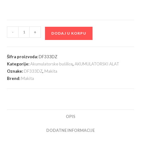
Makita
-
+
DODAJ U KORPU
DF333DZ
Akumulatorska
bušilica
Šifra proizvoda:
DF333DZ
odvijač
Kategorije:
Akumulatorske bušilice
,
AKUMULATORSKI ALAT
CXT,
Oznake:
DF333DZ
,
Makita
bez
Brend:
Makita
baterije
i
punjča,
12V
količina
OPIS
DODATNE INFORMACIJE