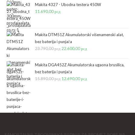
bila:
90.000,00 рсд.
Makita 4327 - Ubodna testera 450W
11.690,00
рсд
100.642,00 рсд.
Makita DTM51Z Akumulatorski višenamenski alat,
bez baterija i punjača
23.790,00
рсд
Originalna
22.600,00
рсд
Trenutna
cena
cena
je
je:
Makita DGA452Z Akumulatorska ugaona brusilica,
bila:
22.600,00 рсд.
bez baterija i punjača
15.890,00
рсд
23.790,00 рсд.
Originalna
12.690,00
рсд
Trenutna
cena
cena
je
je:
bila:
12.690,00 рсд.
15.890,00 рсд.
SAMOSTALNA TRGOVINSKA RADNJA ZA PROMET ROBE NA