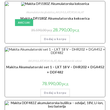
Akumulatorske glodalice
,
AKUMULATORSKI ALAT
Makita DPJ180Z Akumulatorska kekserica
AKCIJA!
Originalna
Trenutna
28.790,00
рсд
35.590,00
рсд
cena
cena
je
je:
Dodaj u korpu
bila:
28.790,00 рсд.
35.590,00 рсд.
AKUMULATORSKI ALAT
,
Akumulatorski setovi
Makita Akumulatorski set 1 – LXT 18 V – DHR202 + DGA452
+ DDF482
78.990,00
рсд
Dodaj u korpu