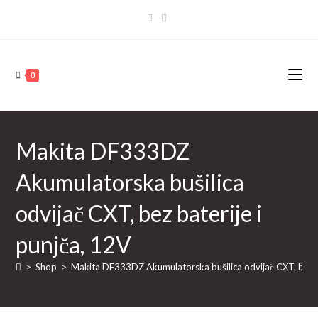
Skip
to
content
0
Makita DF333DZ
Akumulatorska bušilica
odvijač CXT, bez baterije i
punjča, 12V
>
Shop
>
Makita DF333DZ Akumulatorska bušilica odvijač CXT, bez ba