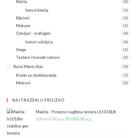
Klešta
(3)
Setovi klešta
(1)
Ključevi
(1)
Makaze
(1)
Odvijači - šrafcigeri
(4)
Setovi odvijača
(4)
Stege
(1)
Testere i bonsek ramovi
(2)
Ručni Merni Alat
(4)
Krede za obeležavanje
(1)
Metrovi
(3)
NAJTRAŽENIJI PROIZVO
Makita - Potezno-nagibna testera LS1018LN
100.642,00
рсд
Originalna
90.000,00
рсд
Trenutna
cena
cena
je
je: