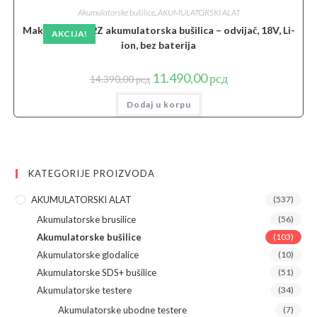
Akumulatorske bušilice
,
AKUMULATORSKI ALAT
Makita DDF482Z akumulatorska bušilica – odvijač, 18V, Li-
AKCIJA!
ion, bez baterija
Originalna
Trenutna
11.490,00
рсд
14.390,00
рсд
cena
cena
je
je:
Dodaj u korpu
bila:
11.490,00 рсд.
14.390,00 рсд.
KATEGORIJE PROIZVODA
AKUMULATORSKI ALAT
(537)
Akumulatorske brusilice
(56)
Akumulatorske bušilice
(103)
Akumulatorske glodalice
(10)
Akumulatorske SDS+ bušilice
(51)
Akumulatorske testere
(34)
Akumulatorske ubodne testere
(7)