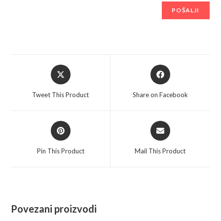
Opens
Opens
in
in
a
a
Tweet This Product
Share on Facebook
new
new
window
window
Opens
Opens
in
in
a
a
Pin This Product
Mail This Product
new
new
window
window
Povezani proizvodi