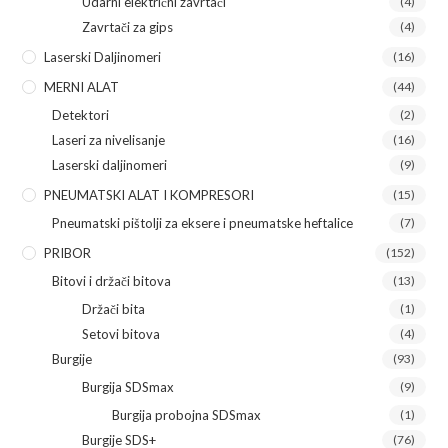
Udarni električni zavrtači
(4)
Zavrtači za gips
(4)
Laserski Daljinomeri
(16)
MERNI ALAT
(44)
Detektori
(2)
Laseri za nivelisanje
(16)
Laserski daljinomeri
(9)
PNEUMATSKI ALAT I KOMPRESORI
(15)
Pneumatski pištolji za eksere i pneumatske heftalice
(7)
PRIBOR
(152)
Bitovi i držači bitova
(13)
Držači bita
(1)
Setovi bitova
(4)
Burgije
(93)
Burgija SDSmax
(9)
Burgija probojna SDSmax
(1)
Burgije SDS+
(76)