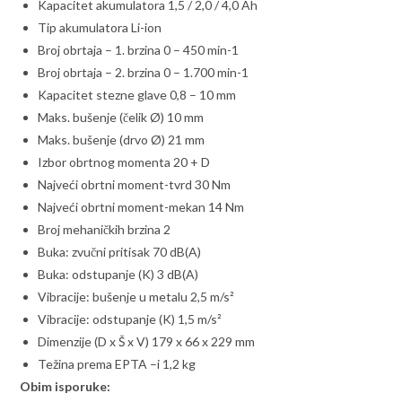
Kapacitet akumulatora 1,5 / 2,0 / 4,0 Ah
Tip akumulatora Li-ion
Broj obrtaja – 1. brzina 0 – 450 min-1
Broj obrtaja – 2. brzina 0 – 1.700 min-1
Kapacitet stezne glave 0,8 – 10 mm
Maks. bušenje (čelik Ø) 10 mm
Maks. bušenje (drvo Ø) 21 mm
Izbor obrtnog momenta 20 + D
Najveći obrtni moment-tvrd 30 Nm
Najveći obrtni moment-mekan 14 Nm
Broj mehaničkih brzina 2
Buka: zvučni pritisak 70 dB(A)
Buka: odstupanje (K) 3 dB(A)
Vibracije: bušenje u metalu 2,5 m/s²
Vibracije: odstupanje (K) 1,5 m/s²
Dimenzije (D x Š x V) 179 x 66 x 229 mm
Težina prema EPTA –i 1,2 kg
Obim isporuke: