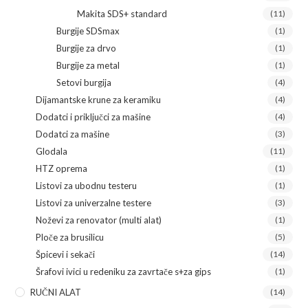
Makita SDS+ standard
(11)
Burgije SDSmax
(1)
Burgije za drvo
(1)
Burgije za metal
(1)
Setovi burgija
(4)
Dijamantske krune za keramiku
(4)
Dodatci i priključci za mašine
(4)
Dodatci za mašine
(3)
Glodala
(11)
HTZ oprema
(1)
Listovi za ubodnu testeru
(1)
Listovi za univerzalne testere
(3)
Noževi za renovator (multi alat)
(1)
Ploče za brusilicu
(5)
Špicevi i sekači
(14)
Šrafovi ivici u redeniku za zavrtače s+za gips
(1)
RUČNI ALAT
(14)