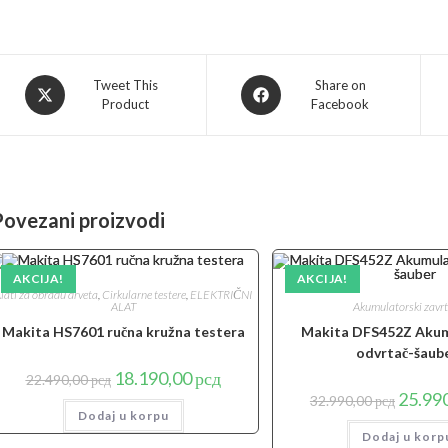
Opens
Opens
Tweet This
Share on
Product
Facebook
in
in
a
a
new
new
window
window
Povezani proizvodi
AKCIJA!
AKCIJA!
lati za obradu drveta
,
Cirkularne testere
,
ELEKTRIČNI
Akumulatorski zavrt
ALAT
Makita DFS452Z Akum
Makita HS7601 ručna kružna testera
odvrtač-šaub
Originalna
Trenutna
18.190,00
рсд
22.490,00
рсд
cena
cena
Origina
25.99
32.990,00
рсд
je
je:
cena
Dodaj u korpu
bila:
18.190,00 рсд.
je
22.490,00 рсд.
Dodaj u korp
bila: