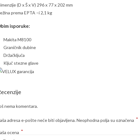
imenzije (D x Š x V) 296 x 77 x 202 mm
ežina prema EPTA –i 2,1 kg
bim isporuke:
Makita M8100
Graničnik dubine
Držačključa
Ključ stezne glave
ecenzije
oš nema komentara.
*
aša adresa e-pošte neće biti objavljena.
Neophodna polja su označena
*
aša ocena