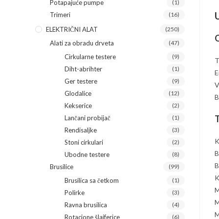
Potapajuće pumpe
(1)
Trimeri
(16)
ELEKTRIČNI ALAT
(250)
O
Alati za obradu drveta
(47)
Cirkularne testere
(9)
T
Diht-abrihter
(1)
E
Ger testere
(9)
V
Glodalice
(12)
B
Kekserice
(2)
T
Lančani probijač
(1)
Rendisaljke
(3)
K
Stoni cirkulari
(2)
B
Ubodne testere
(8)
B
Brusilice
(99)
K
Brusilica sa četkom
(1)
M
Polirke
(3)
M
Ravna brusilica
(4)
M
Rotacione šlajferice
(6)