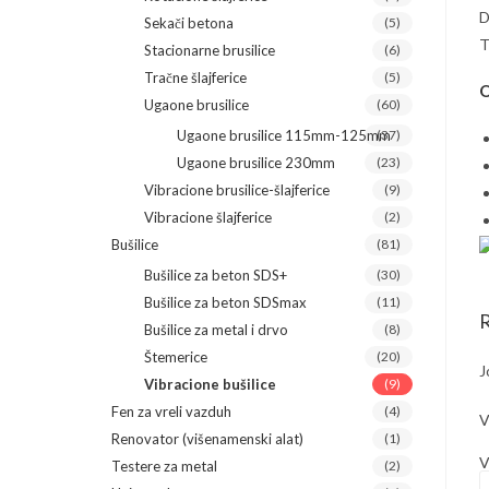
D
Sekači betona
(5)
T
Stacionarne brusilice
(6)
Tračne šlajferice
(5)
O
Ugaone brusilice
(60)
Ugaone brusilice 115mm-125mm
(37)
Ugaone brusilice 230mm
(23)
Vibracione brusilice-šlajferice
(9)
Vibracione šlajferice
(2)
Bušilice
(81)
Bušilice za beton SDS+
(30)
Bušilice za beton SDSmax
(11)
R
Bušilice za metal i drvo
(8)
Štemerice
(20)
J
Vibracione bušilice
(9)
Fen za vreli vazduh
(4)
V
Renovator (višenamenski alat)
(1)
V
Testere za metal
(2)