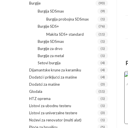
Burgije
(93)
Burgija SDSmax
(9)
Burgija probojna SDSmax
(1)
Burgije SDS+
(76)
Makita SDS+ standard
(11)
Burgije SDSmax
(1)
Burgije za drvo
(1)
Burgije za metal
(1)
Setovi burgija
(4)
Dijamantske krune za keramiku
(4)
Dodatci i priključci za mašine
(4)
Dodatci za mašine
(3)
A
Glodala
(11)
HTZ oprema
(1)
Listovi za ubodnu testeru
(1)
Listovi za univerzalne testere
(3)
Noževi za renovator (multi alat)
(1)
Ploče za brusilicu
(5)