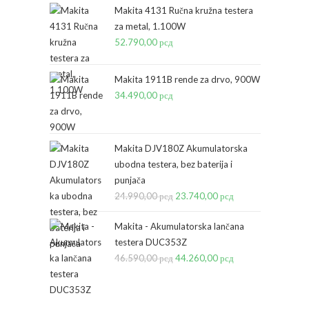
Makita 4131 Ručna kružna testera
za metal, 1.100W
52.790,00
рсд
Makita 1911B rende za drvo, 900W
34.490,00
рсд
Makita DJV180Z Akumulatorska
ubodna testera, bez baterija i
punjača
24.990,00
рсд
Originalna
23.740,00
рсд
Trenutna
cena
cena
Makita - Akumulatorska lančana
je
je:
testera DUC353Z
bila:
23.740,00 рсд.
46.590,00
рсд
Originalna
44.260,00
рсд
Trenutna
24.990,00 рсд.
cena
cena
je
je: