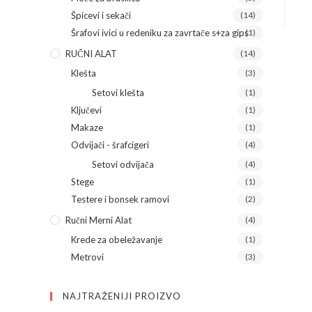
Špicevi i sekači
(14)
Šrafovi ivici u redeniku za zavrtače s+za gips
(1)
RUČNI ALAT
(14)
Klešta
(3)
Setovi klešta
(1)
Ključevi
(1)
Makaze
(1)
Odvijači - šrafcigeri
(4)
Setovi odvijača
(4)
Stege
(1)
Testere i bonsek ramovi
(2)
Ručni Merni Alat
(4)
Krede za obeležavanje
(1)
Metrovi
(3)
NAJTRAŽENIJI PROIZVO