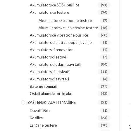
Akumulatorske SDS+ bušilice
(51)
Akumulatorske testere
(34)
Akumulatorske ubodne testere
(7)
Akumulatorske univerzalne testere
(18)
Akumulatorske vibracione bušilice
(60)
Akumulatorski alati za popunjavanje
(1)
Akumulatorski renovator
(4)
Akumulatorski setovi
(7)
Akumulatorski udarni zavrtači
(84)
Akumulatorski usisivači
(11)
Akumulatorski zavrtači
(4)
Baterije i punjači
(37)
Ostali akumulatorski alat
(43)
BAŠTENSKI ALATI I MAŠINE
(51)
Duvači lišća
(1)
Kosilice
(23)
Lančane testere
(10)
O