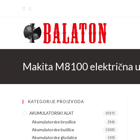
Skip
to
content
Makita M8100 električna u
KATEGORIJE PROIZVODA
AKUMULATORSKI ALAT
(537)
Akumulatorske brusilice
(56)
Akumulatorske bušilice
(103)
Akumulatorske glodalice
(10)