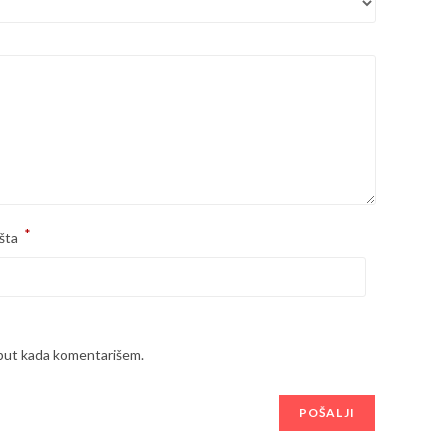
*
šta
 put kada komentarišem.