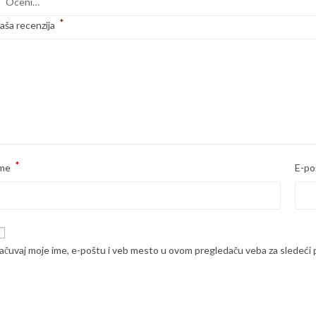
*
aša recenzija
*
me
E-po
ačuvaj moje ime, e-poštu i veb mesto u ovom pregledaču veba za sledeći