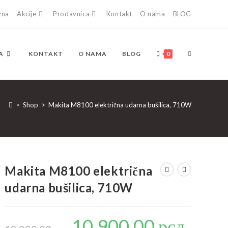
vna
Akcije
Prodavnica
Kontakt
O nama
BLOG
TOGGLE
A
KONTAKT
O NAMA
BLOG
0
WEBSITE
>
Shop
>
Makita M8100 električna udarna bušilica, 710W
SEARCH
Makita M8100 električna
udarna bušilica, 710W
10.900,00
рсд
Originalna
Trenutna
cena
cena