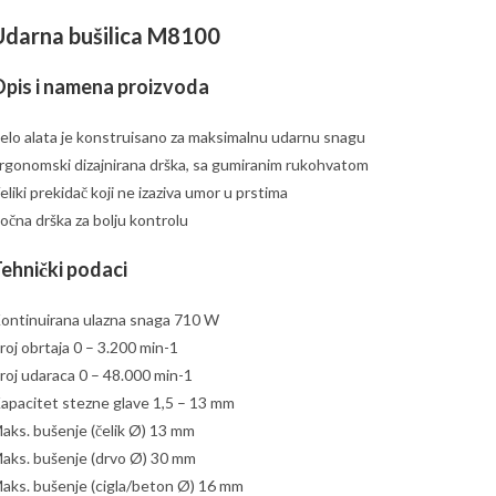
Udarna bušilica M8100
pis i namena proizvoda
elo alata je konstruisano za maksimalnu udarnu snagu
rgonomski dizajnirana drška, sa gumiranim rukohvatom
eliki prekidač koji ne izaziva umor u prstima
očna drška za bolju kontrolu
ehnički podaci
ontinuirana ulazna snaga 710 W
roj obrtaja 0 – 3.200 min-1
roj udaraca 0 – 48.000 min-1
apacitet stezne glave 1,5 – 13 mm
aks. bušenje (čelik Ø) 13 mm
aks. bušenje (drvo Ø) 30 mm
aks. bušenje (cigla/beton Ø) 16 mm