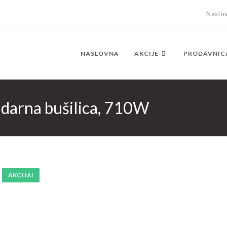
Naslo
NASLOVNA
AKCIJE
PRODAVNIC
darna bušilica, 710W
AKCIJA!