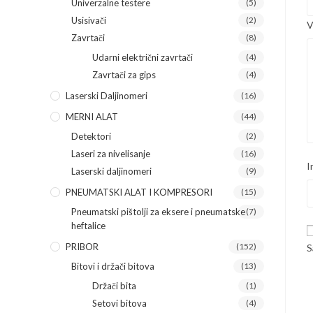
Univerzalne testere
(5)
Usisivači
(2)
V
Zavrtači
(8)
Udarni električni zavrtači
(4)
Zavrtači za gips
(4)
Laserski Daljinomeri
(16)
MERNI ALAT
(44)
Detektori
(2)
Laseri za nivelisanje
(16)
I
Laserski daljinomeri
(9)
PNEUMATSKI ALAT I KOMPRESORI
(15)
Pneumatski pištolji za eksere i pneumatske
(7)
heftalice
PRIBOR
(152)
S
Bitovi i držači bitova
(13)
Držači bita
(1)
Setovi bitova
(4)