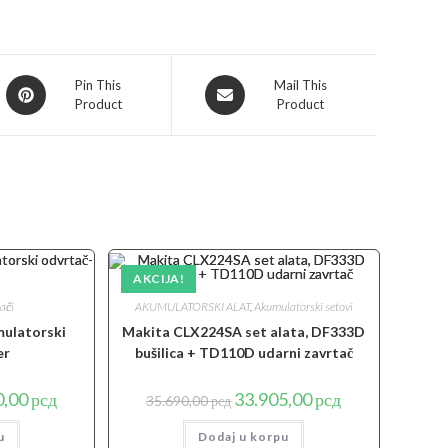
Opens
Opens
Pin This
Mail This
Product
Product
in
in
a
a
new
new
window
window
AKCIJA!
ači
AKUMULATORSKI ALAT
,
Akumulatorski setovi
ulatorski
Makita CLX224SA set alata, DF333D
er
bušilica + TD110D udarni zavrtač
lna
Trenutna
Originalna
Trenutna
0,00
рсд
33.905,00
рсд
35.690,00
рсд
cena
cena
cena
je:
je
je:
u
25.990,00 рсд.
Dodaj u korpu
bila:
33.905,00 рсд.