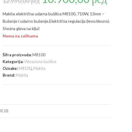
12.990,00
рсд
je
je:
bila:
10.900,00 рсд
12.990,00 рсд.
Makita električna udarna bušilica M8100, 710W, 13mm –
Bušenje i udarno bušenje.Električna regulacija (levo/desno).
Stezna glava na ključ
Nema na zalihama
Šifra proizvoda:
M8100
Kategorija:
Vibracione bušilice
Oznake:
M8100
,
Makita
Brend:
Makita
E (0)