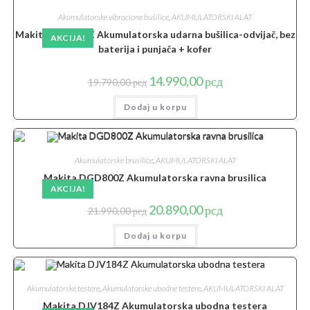
Akumulatorske vibracione bušilice
,
AKUMULATORSKI ALAT
Makita DHP485Z Akumulatorska udarna bušilica-odvijač, bez
AKCIJA!
baterija i punjača + kofer
Originalna
Trenutna
14.990,00
рсд
19.790,00
рсд
cena
cena
je
je:
Dodaj u korpu
bila:
14.990,00 рсд.
19.790,00 рсд.
Akumulatorske brusilice
,
AKUMULATORSKI ALAT
Makita DGD800Z Akumulatorska ravna brusilica
AKCIJA!
Originalna
Trenutna
20.890,00
рсд
21.990,00
рсд
cena
cena
je
je:
Dodaj u korpu
bila:
20.890,00 рсд.
21.990,00 рсд.
Akumulatorske testere
,
Akumulatorske ubodne testere
,
AKUMULATORSKI ALAT
Makita DJV184Z Akumulatorska ubodna testera