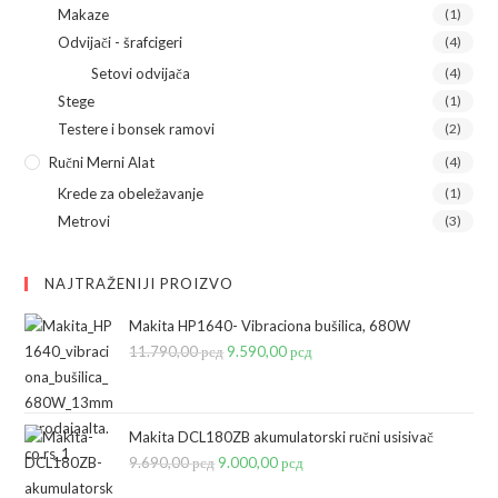
Makaze
(1)
Odvijači - šrafcigeri
(4)
Setovi odvijača
(4)
Stege
(1)
Testere i bonsek ramovi
(2)
Ručni Merni Alat
(4)
Krede za obeležavanje
(1)
Metrovi
(3)
NAJTRAŽENIJI PROIZVO
Makita HP1640- Vibraciona bušilica, 680W
11.790,00
рсд
Originalna
9.590,00
рсд
Trenutna
cena
cena
je
je:
bila:
9.590,00 рсд.
Makita DCL180ZB akumulatorski ručni usisivač
9.690,00
рсд
Originalna
9.000,00
11.790,00 рсд.
рсд
Trenutna
cena
cena