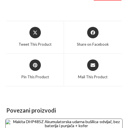
Opens
Opens
in
in
a
a
Tweet This Product
Share on Facebook
new
new
window
window
Opens
Opens
in
in
a
a
Pin This Product
Mail This Product
new
new
window
window
Povezani proizvodi