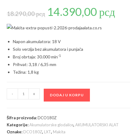
14.390,00
рсд
Originalna
Trenutna
cena
cena
18.290,00
рсд
je
je:
bila:
14.390,00 р
18.290,00 рсд.
Napon akumulatora: 18 V
Solo verzija bez akumulatora i punjača
-1
Broj obrtaja: 30.000 min
Prihvat: 3,18 / 6,35 mm
Težina: 1,8 kg
Makita
-
+
DODAJ U KORPU
DCO180Z
akumulatorska
glodalica;
Šifra proizvoda:
DCO180Z
18V;
Kategorije:
Akumulatorske glodalice
,
AKUMULATORSKI ALAT
LXT;
Oznake:
DCO180Z
,
LXT
,
Makita