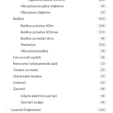
Vibracione brusilice-šlajferice
(9)
Vibracione šlajferice
(2)
Bušilice
(81)
Bušilice za beton SDS+
(30)
Bušilice za beton SDSmax
(11)
Bušilice za metal i drvo
(8)
Štemerice
(20)
Vibracione bušilice
(9)
Fen za vreli vazduh
(4)
Renovator (višenamenski alat)
(1)
Testere za metal
(2)
Univerzalne testere
(5)
Usisivači
(2)
Zavrtači
(8)
Udarni električni zavrtači
(4)
Zavrtači za gips
(4)
Laserski Daljinomeri
(16)