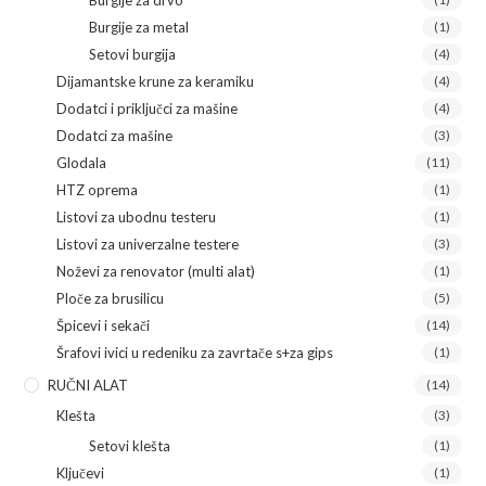
Burgije za metal
(1)
Setovi burgija
(4)
Dijamantske krune za keramiku
(4)
Dodatci i priključci za mašine
(4)
Dodatci za mašine
(3)
Glodala
(11)
HTZ oprema
(1)
Listovi za ubodnu testeru
(1)
Listovi za univerzalne testere
(3)
Noževi za renovator (multi alat)
(1)
Ploče za brusilicu
(5)
Špicevi i sekači
(14)
Šrafovi ivici u redeniku za zavrtače s+za gips
(1)
RUČNI ALAT
(14)
Klešta
(3)
Setovi klešta
(1)
Ključevi
(1)