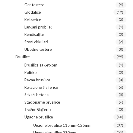
Ger testere
(9)
Glodalice
(12)
Kekserice
(2)
Lančani probijač
(1)
Rendisaljke
(3)
Stoni cirkulari
(2)
Ubodne testere
(8)
Brusilice
(99)
Brusilica sa četkom
(1)
Polirke
(3)
Ravna brusilica
(4)
Rotacione šlajferice
(6)
Sekači betona
(5)
Stacionarne brusilice
(6)
Tračne šlajferice
(5)
Ugaone brusilice
(60)
Ugaone brusilice 115mm-125mm
(37)
Ugaone brusilice 230mm
(23)