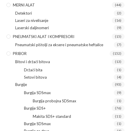
MERNI ALAT
(44)
Detektori
(2)
Laseri za nivelisanje
(16)
Laserski daljinomeri
(9)
PNEUMATSKI ALAT I KOMPRESORI
(15)
Pneumatski pištolji za eksere i pneumatske heftalice
(7)
PRIBOR
(152)
Bitovi i držači bitova
(13)
Držači bita
(1)
Setovi bitova
(4)
Burgije
(93)
Burgija SDSmax
(9)
Burgija probojna SDSmax
(1)
Burgije SDS+
(76)
Makita SDS+ standard
(11)
Burgije SDSmax
(1)
Burgije za drvo
(1)