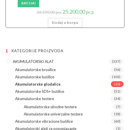
AKCIJA!
Originalna
Trenutna
25.200,00
рсд
26.590,00
рсд
cena
cena
je
je:
Dodaj u korpu
bila:
25.200,00 рсд.
26.590,00 рсд.
KATEGORIJE PROIZVODA
AKUMULATORSKI ALAT
(537)
Akumulatorske brusilice
(56)
Akumulatorske bušilice
(103)
Akumulatorske glodalice
(10)
Akumulatorske SDS+ bušilice
(51)
Akumulatorske testere
(34)
Akumulatorske ubodne testere
(7)
Akumulatorske univerzalne testere
(18)
Akumulatorske vibracione bušilice
(60)
Akumulatorski alati za popunjavanje
(1)