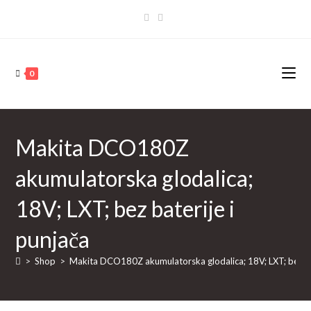
Skip
to
content
0
Makita DCO180Z
akumulatorska glodalica;
18V; LXT; bez baterije i
punjača
>
Shop
>
Makita DCO180Z akumulatorska glodalica; 18V; LXT; bez bat