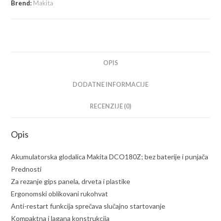
bez
Brend:
Makita
baterije
i
punjača
količina
OPIS
DODATNE INFORMACIJE
RECENZIJE (0)
Opis
Akumulatorska glodalica Makita DCO180Z; bez baterije i punjača
Prednosti
Za rezanje gips panela, drveta i plastike
Ergonomski oblikovani rukohvat
Anti-restart funkcija sprečava slučajno startovanje
Kompaktna i lagana konstrukcija