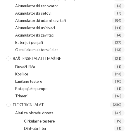
Akumulatorski renovator
(4)
Akumulatorski setovi
(7)
Akumulatorski udarni zavrtači
(84)
Akumulatorski usisivači
(11)
Akumulatorski zavrtači
(4)
Baterije i punjači
(37)
Ostali akumulatorski alat
(43)
BAŠTENSKI ALATI I MAŠINE
(51)
Duvači lišća
(1)
Kosilice
(23)
Lančane testere
(10)
Potapajuće pumpe
(1)
Trimeri
(16)
ELEKTRIČNI ALAT
(250)
Alati za obradu drveta
(47)
Cirkularne testere
(9)
Diht-abrihter
(1)