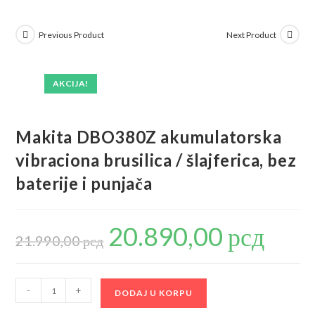
Previous Product
Next Product
AKCIJA!
Makita DBO380Z akumulatorska
vibraciona brusilica / šlajferica, bez
baterije i punjača
20.890,00
рсд
Originalna
Trenutna
cena
cena
21.990,00
рсд
je
je:
bila:
20.890,00 р
21.990,00 рсд.
Makita
-
+
DODAJ U KORPU
DBO380Z