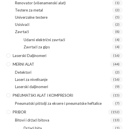
Renovator (višenamenski alat)
(1)
Testere za metal
(2)
Univerzalne testere
(5)
Usisivači
(2)
Zavrtači
(8)
Udarni električni zavrtači
(4)
Zavrtači za gips
(4)
Laserski Daljinomeri
(16)
MERNI ALAT
(44)
Detektori
(2)
Laseri za nivelisanje
(16)
Laserski daljinomeri
(9)
PNEUMATSKI ALAT I KOMPRESORI
(15)
Pneumatski pištolji za eksere i pneumatske heftalice
(7)
PRIBOR
(152)
Bitovi i držači bitova
(13)
Držači bita
(1)