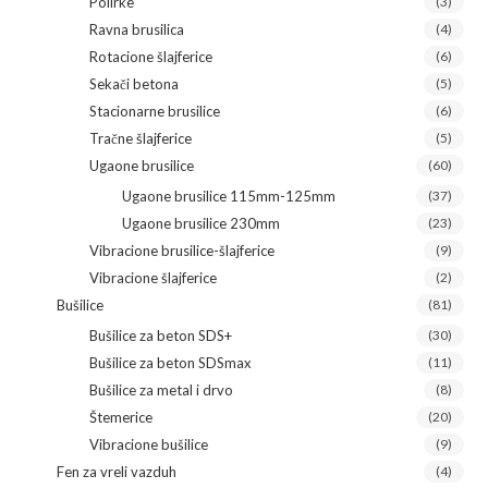
Polirke
(3)
Ravna brusilica
(4)
Rotacione šlajferice
(6)
Sekači betona
(5)
Stacionarne brusilice
(6)
Tračne šlajferice
(5)
Ugaone brusilice
(60)
Ugaone brusilice 115mm-125mm
(37)
Ugaone brusilice 230mm
(23)
Vibracione brusilice-šlajferice
(9)
Vibracione šlajferice
(2)
Bušilice
(81)
Bušilice za beton SDS+
(30)
Bušilice za beton SDSmax
(11)
Bušilice za metal i drvo
(8)
Štemerice
(20)
Vibracione bušilice
(9)
Fen za vreli vazduh
(4)