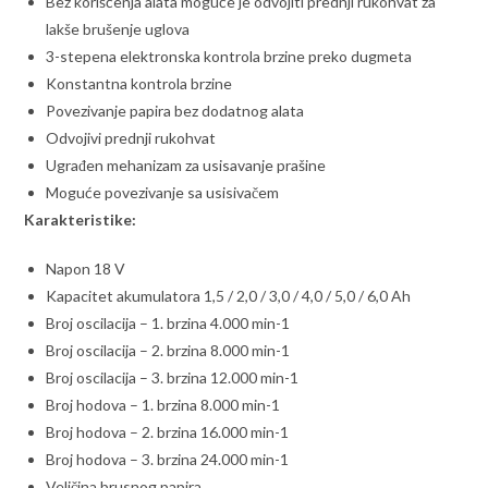
Bez korišćenja alata moguće je odvojiti prednji rukohvat za
lakše brušenje uglova
3-stepena elektronska kontrola brzine preko dugmeta
Konstantna kontrola brzine
Povezivanje papira bez dodatnog alata
Odvojivi prednji rukohvat
Ugrađen mehanizam za usisavanje prašine
Moguće povezivanje sa usisivačem
Karakteristike:
Napon 18 V
Kapacitet akumulatora 1,5 / 2,0 / 3,0 / 4,0 / 5,0 / 6,0 Ah
Broj oscilacija – 1. brzina 4.000 min-1
Broj oscilacija – 2. brzina 8.000 min-1
Broj oscilacija – 3. brzina 12.000 min-1
Broj hodova – 1. brzina 8.000 min-1
Broj hodova – 2. brzina 16.000 min-1
Broj hodova – 3. brzina 24.000 min-1
Veličina brusnog papira