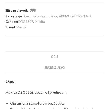
akumulatorska
vibraciona
Šifra proizvoda:
388
brusilica
Kategorije:
Akumulatorske brusilice
,
AKUMULATORSKI ALAT
/
Oznake:
DBO380Z
,
Makita
šlajferica,
Brend:
Makita
bez
baterije
i
punjača
količina
OPIS
RECENZIJE (0)
Opis
Makita DBO380Z osobine i prednosti:
Opremljena BL motorom bez četkica