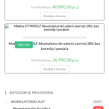
Originalna
Trenutna
40.890,00
рсд
51.190,00
рсд
cena
cena
je
je:
Dodaj u korpu
bila:
40.890,00 рсд.
51.190,00 рсд.
AKUMULATORSKI ALAT
,
Akumulatorski udarni zavrtači
Makita DTW301Z Akumulatorski udarni zavrtač,18V, bez
AKCIJA!
baterija i punjača
Originalna
Trenutna
26.990,00
рсд
33.990,00
рсд
cena
cena
je
je:
Dodaj u korpu
bila:
26.990,00 рсд.
33.990,00 рсд.
KATEGORIJE PROIZVODA
AKUMULATORSKI ALAT
(537)
Akumulatorske brusilice
(56)