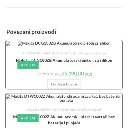
new
new
window
window
Povezani proizvodi
AKUMULATORSKI ALAT
,
Akumulatorski alati za popunjavanje
Makita DCG180ZB Akumulatorski pištolj za silikon
AKCIJA!
Originalna
Trenutna
25.190,00
рсд
32.990,00
рсд
cena
cena
je
je:
Dodaj u korpu
bila:
25.190,00 рсд.
32.990,00 рсд.
AKUMULATORSKI ALAT
,
Akumulatorski udarni zavrtači
Makita DTW1002Z Akumulatorski udarni zavrtač, bez
AKCIJA!
baterija i punjača