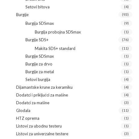
Setovi bitova
(4)
Burgije
(93)
Burgija SDSmax
(9)
Burgija probojna SDSmax
(1)
Burgije SDS+
(76)
Makita SDS+ standard
(11)
Burgije SDSmax
(1)
Burgije za drvo
(1)
Burgije za metal
(1)
Setovi burgija
(4)
Dijamantske krune za keramiku
(4)
Dodatci i priključci za mašine
(4)
Dodatci za mašine
(3)
Glodala
(11)
HTZ oprema
(1)
Listovi za ubodnu testeru
(1)
Listovi za univerzalne testere
(3)