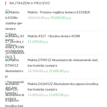
NAJTRAŽENIJI PROIZVO
Makita - Potezno-nagibna testera LS1018LN
100.642,00
рсд
Originalna
90.000,00
рсд
Trenutna
cena
cena
je
je:
bila:
90.000,00 рсд.
Makita 4327 - Ubodna testera 450W
11.690,00
рсд
100.642,00 рсд.
Makita DTM51Z Akumulatorski višenamenski alat,
bez baterija i punjača
23.790,00
рсд
Originalna
22.600,00
рсд
Trenutna
cena
cena
je
je:
Makita DGA452Z Akumulatorska ugaona brusilica,
bila:
22.600,00 рсд.
bez baterija i punjača
15.890,00
рсд
23.790,00 рсд.
Originalna
12.690,00
рсд
Trenutna
cena
cena
je
je: