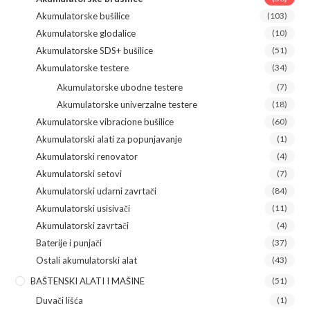
Akumulatorske bušilice
(103)
Akumulatorske glodalice
(10)
Akumulatorske SDS+ bušilice
(51)
Akumulatorske testere
(34)
Akumulatorske ubodne testere
(7)
Akumulatorske univerzalne testere
(18)
Akumulatorske vibracione bušilice
(60)
Akumulatorski alati za popunjavanje
(1)
Akumulatorski renovator
(4)
Akumulatorski setovi
(7)
Akumulatorski udarni zavrtači
(84)
Akumulatorski usisivači
(11)
Akumulatorski zavrtači
(4)
Baterije i punjači
(37)
Ostali akumulatorski alat
(43)
BAŠTENSKI ALATI I MAŠINE
(51)
Duvači lišća
(1)