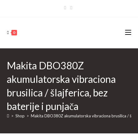
Skip
to
content
0
Makita DBO380Z
akumulatorska vibraciona
brusilica / šlajferica, bez
baterije i punjača
>
Shop
>
Makita DBO380Z akumulatorska vibraciona brusilica / šlajfer