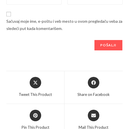
Sačuvaj moje ime, e-poštu i veb mesto u ovom pregledaču veba za
sledeći put kada komentarišem.
Opens
Opens
in
in
a
a
Tweet This Product
Share on Facebook
new
new
window
window
Opens
Opens
in
in
a
a
Pin This Product
Mail This Product