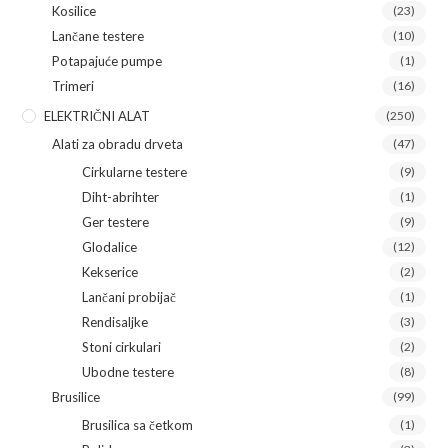
Kosilice
(23)
Lančane testere
(10)
Potapajuće pumpe
(1)
Trimeri
(16)
ELEKTRIČNI ALAT
(250)
Alati za obradu drveta
(47)
Cirkularne testere
(9)
Diht-abrihter
(1)
Ger testere
(9)
Glodalice
(12)
Kekserice
(2)
Lančani probijač
(1)
Rendisaljke
(3)
Stoni cirkulari
(2)
Ubodne testere
(8)
Brusilice
(99)
Brusilica sa četkom
(1)