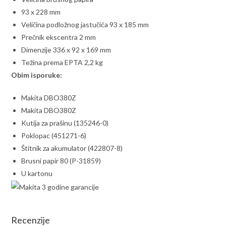
93 x 228 mm
Veličina podložnog jastučića 93 x 185 mm
Prečnik ekscentra 2 mm
Dimenzije 336 x 92 x 169 mm
Težina prema EPTA 2,2 kg
Obim isporuke:
Makita DBO380Z
Makita DBO380Z
Kutija za prašinu (135246-0)
Poklopac (451271-6)
Štitnik za akumulator (422807-8)
Brusni papir 80 (P-31859)
U kartonu
Recenzije