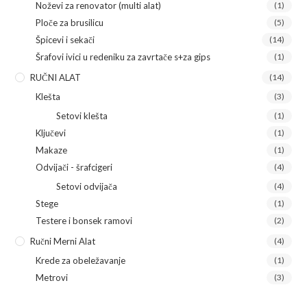
Noževi za renovator (multi alat)
(1)
Ploče za brusilicu
(5)
Špicevi i sekači
(14)
Šrafovi ivici u redeniku za zavrtače s+za gips
(1)
RUČNI ALAT
(14)
Klešta
(3)
Setovi klešta
(1)
Ključevi
(1)
Makaze
(1)
Odvijači - šrafcigeri
(4)
Setovi odvijača
(4)
Stege
(1)
Testere i bonsek ramovi
(2)
Ručni Merni Alat
(4)
Krede za obeležavanje
(1)
Metrovi
(3)