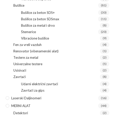
Bušilice
(81)
Bušilice za beton SDS+
(30)
Bušilice za beton SDSmax
(11)
Bušilice za metal i drvo
(8)
Štemerice
(20)
Vibracione bušilice
(9)
Fen za vreli vazduh
(4)
Renovator (višenamenski alat)
(1)
Testere za metal
(2)
Univerzalne testere
(5)
Usisivači
(2)
Zavrtači
(8)
Udarni električni zavrtači
(4)
Zavrtači za gips
(4)
Laserski Daljinomeri
(16)
MERNI ALAT
(44)
Detektori
(2)