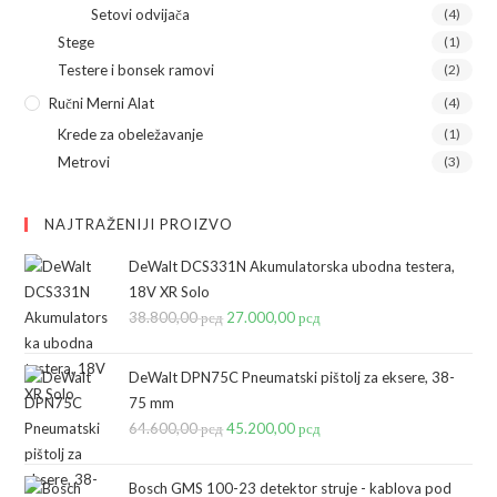
Setovi odvijača
(4)
Stege
(1)
Testere i bonsek ramovi
(2)
Ručni Merni Alat
(4)
Krede za obeležavanje
(1)
Metrovi
(3)
NAJTRAŽENIJI PROIZVO
DeWalt DCS331N Akumulatorska ubodna testera,
18V XR Solo
38.800,00
рсд
Originalna
27.000,00
рсд
Trenutna
cena
cena
je
je:
DeWalt DPN75C Pneumatski pištolj za eksere, 38-
bila:
27.000,00 рсд.
75 mm
64.600,00
рсд
38.800,00 рсд.
Originalna
45.200,00
рсд
Trenutna
cena
cena
je
je:
Bosch GMS 100-23 detektor struje - kablova pod