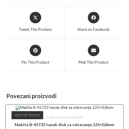
Opens
Opens
in
in
a
a
Tweet This Product
Share on Facebook
new
new
window
window
Opens
Opens
in
in
a
a
Pin This Product
Mail This Product
new
new
window
window
Povezani proizvodi
OUT OF STOCK
Ploče za brusilicu
,
PRIBOR
Makita B-45733 tanak disk za odsecanje 125×0,8mm