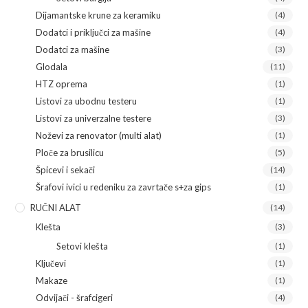
Dijamantske krune za keramiku
(4)
Dodatci i priključci za mašine
(4)
Dodatci za mašine
(3)
Glodala
(11)
HTZ oprema
(1)
Listovi za ubodnu testeru
(1)
Listovi za univerzalne testere
(3)
Noževi za renovator (multi alat)
(1)
Ploče za brusilicu
(5)
Špicevi i sekači
(14)
Šrafovi ivici u redeniku za zavrtače s+za gips
(1)
RUČNI ALAT
(14)
Klešta
(3)
Setovi klešta
(1)
Ključevi
(1)
Makaze
(1)
Odvijači - šrafcigeri
(4)