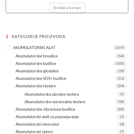
je
je:
Dodaj u korpu
bila:
3.200,00 рсд.
5.450,00 рсд.
KATEGORIJE PROIZVODA
AKUMULATORSKI ALAT
(537)
Akumulatorske brusilice
(56)
Akumulatorske bušilice
(103)
Akumulatorske glodalice
(10)
Akumulatorske SDS+ bušilice
(51)
Akumulatorske testere
(34)
Akumulatorske ubodne testere
(7)
Akumulatorske univerzalne testere
(18)
Akumulatorske vibracione bušilice
(60)
Akumulatorski alati za popunjavanje
(1)
Akumulatorski renovator
(4)
Akumulatorski setovi
(7)