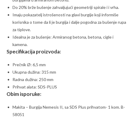
Do 20% brže bušenje zahvaljujući geometriji spirale i i vrha.
Imaju pokazatelj istrošenosti na glavi burgije koji informiše
korisnika o tome da li je burgija i dalje pogodna za bušenje rupa
za tiplove.
Idealna je za bušenje: Armiranog betona, betona, cigle i
kamena.
Specifikacija proizvoda:
Prečnik Ø: 6,5 mm
Ukupna dužina: 315 mm
Radna dužina: 250 mm
Prihvat alata: SDS-PLUS
Obim isporuke:
Makita – Burgija Nemesis II, sa SDS Plus prihvatom- 1 kom. B-
58051