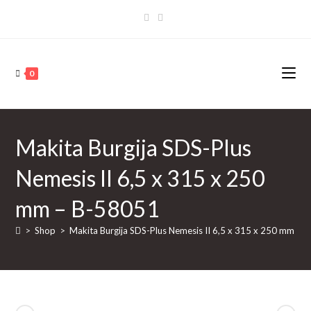
Skip
to
content
0
Makita Burgija SDS-Plus
Nemesis II 6,5 x 315 x 250
mm – B-58051
>
Shop
>
Makita Burgija SDS-Plus Nemesis II 6,5 x 315 x 250 mm – 