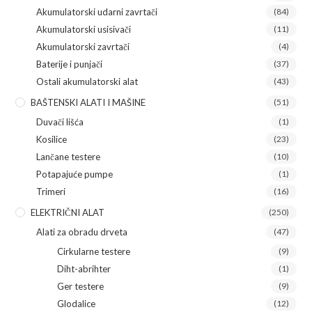
Akumulatorski udarni zavrtači
(84)
Akumulatorski usisivači
(11)
Akumulatorski zavrtači
(4)
Baterije i punjači
(37)
Ostali akumulatorski alat
(43)
BAŠTENSKI ALATI I MAŠINE
(51)
Duvači lišća
(1)
Kosilice
(23)
Lančane testere
(10)
Potapajuće pumpe
(1)
Trimeri
(16)
ELEKTRIČNI ALAT
(250)
Alati za obradu drveta
(47)
Cirkularne testere
(9)
Diht-abrihter
(1)
Ger testere
(9)
Glodalice
(12)