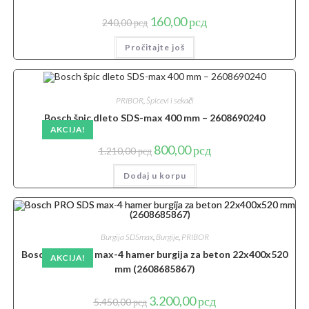
Originalna
Trenutna
160,00
рсд
240,00
рсд
cena
cena
je
je:
Pročitajte još
bila:
160,00 рсд.
240,00 рсд.
PRIBOR
,
Špicevi i sekači
Bosch špic dleto SDS-max 400 mm – 2608690240
AKCIJA!
Originalna
Trenutna
800,00
рсд
1.210,00
рсд
cena
cena
je
je:
Dodaj u korpu
bila:
800,00 рсд.
1.210,00 рсд.
Burgija SDSmax
,
Burgije
,
PRIBOR
Bosch PRO SDS max-4 hamer burgija za beton 22x400x520
AKCIJA!
mm (2608685867)
Originalna
Trenutna
3.200,00
рсд
5.450,00
рсд
cena
cena