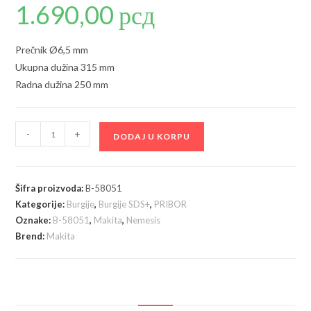
1.690,00
рсд
Prečnik Ø6,5 mm
Ukupna dužina 315 mm
Radna dužina 250 mm
Makita
-
+
DODAJ U KORPU
Burgija
SDS-
Plus
Šifra proizvoda:
B-58051
Nemesis
Kategorije:
Burgije
,
Burgije SDS+
,
PRIBOR
II
Oznake:
B-58051
,
Makita
,
Nemesis
6,5
Brend:
Makita
x
315
x
250