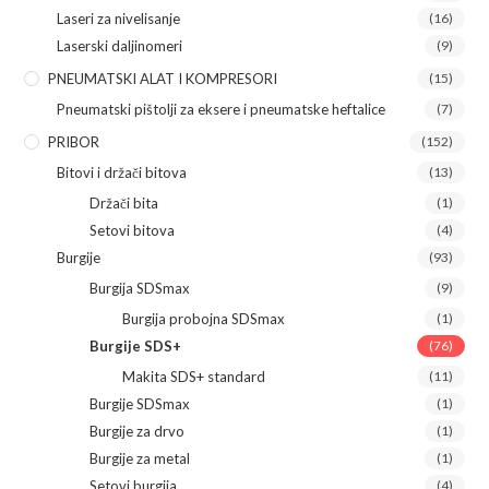
Laseri za nivelisanje
(16)
Laserski daljinomeri
(9)
PNEUMATSKI ALAT I KOMPRESORI
(15)
Pneumatski pištolji za eksere i pneumatske heftalice
(7)
PRIBOR
(152)
Bitovi i držači bitova
(13)
Držači bita
(1)
Setovi bitova
(4)
Burgije
(93)
Burgija SDSmax
(9)
Burgija probojna SDSmax
(1)
Burgije SDS+
(76)
Makita SDS+ standard
(11)
Burgije SDSmax
(1)
Burgije za drvo
(1)
Burgije za metal
(1)
Setovi burgija
(4)