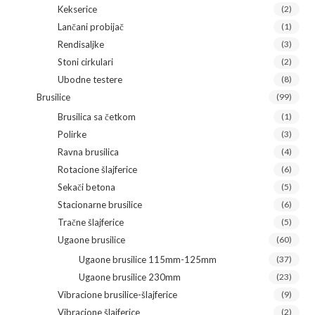
Kekserice
(2)
Lančani probijač
(1)
Rendisaljke
(3)
Stoni cirkulari
(2)
Ubodne testere
(8)
Brusilice
(99)
Brusilica sa četkom
(1)
Polirke
(3)
Ravna brusilica
(4)
Rotacione šlajferice
(6)
Sekači betona
(5)
Stacionarne brusilice
(6)
Tračne šlajferice
(5)
Ugaone brusilice
(60)
Ugaone brusilice 115mm-125mm
(37)
Ugaone brusilice 230mm
(23)
Vibracione brusilice-šlajferice
(9)
Vibracione šlajferice
(2)