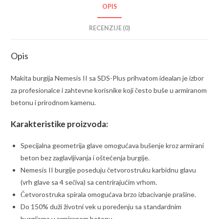
mm
OPIS
-
RECENZIJE (0)
B-
58051
Opis
količina
Makita burgija Nemesis II sa SDS-Plus prihvatom idealan je izbor
za profesionalce i zahtevne korisnike koji često buše u armiranom
betonu i prirodnom kamenu.
Karakteristike proizvoda:
Specijalna geometrija glave omogućava bušenje kroz armirani
beton bez zaglavljivanja i oštećenja burgije.
Nemesis II burgije poseduju četvorostruku karbidnu glavu
(vrh glave sa 4 sečiva) sa centrirajućim vrhom.
Četvorostruka spirala omogućava brzo izbacivanje prašine.
Do 150% duži životni vek u poređenju sa standardnim
burgijama u armiranom betonu.