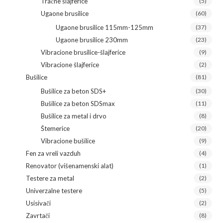
Tračne šlajferice
(5)
Ugaone brusilice
(60)
Ugaone brusilice 115mm-125mm
(37)
Ugaone brusilice 230mm
(23)
Vibracione brusilice-šlajferice
(9)
Vibracione šlajferice
(2)
Bušilice
(81)
Bušilice za beton SDS+
(30)
Bušilice za beton SDSmax
(11)
Bušilice za metal i drvo
(8)
Štemerice
(20)
Vibracione bušilice
(9)
Fen za vreli vazduh
(4)
Renovator (višenamenski alat)
(1)
Testere za metal
(2)
Univerzalne testere
(5)
Usisivači
(2)
Zavrtači
(8)