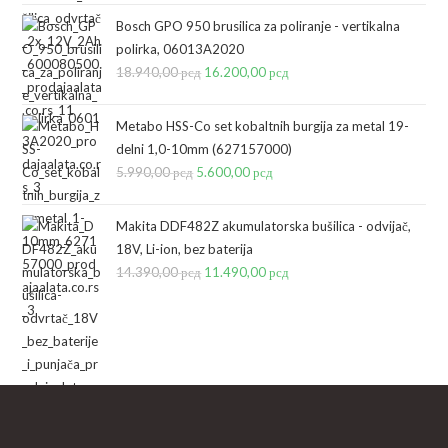
je
je:
Bosch GPO 950 brusilica za poliranje - vertikalna
bila:
18.000,00 рсд.
polirka, 06013A2020
18.940,00
рсд
19.055,00 рсд.
Originalna
16.200,00
рсд
Trenutna
cena
cena
je
je:
Metabo HSS-Co set kobaltnih burgija za metal 19-
bila:
16.200,00 рсд.
delni 1,0-10mm (627157000)
5.990,00
рсд
Originalna
5.600,00
18.940,00 рсд.
рсд
Trenutna
cena
cena
je
je:
Makita DDF482Z akumulatorska bušilica - odvijač,
bila:
5.600,00 рсд.
18V, Li-ion, bez baterija
14.390,00
рсд
5.990,00 рсд.
Originalna
11.490,00
рсд
Trenutna
cena
cena
je
je:
bila:
11.490,00 рсд.
14.390,00 рсд.