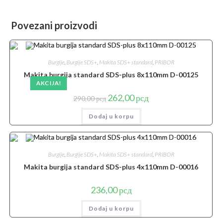
Povezani proizvodi
Burgije
,
Burgije SDS+
,
Makita SDS+ standard
,
PRIBOR
Makita burgija standard SDS-plus 8x110mm D-00125
AKCIJA!
Originalna
Trenutna
262,00
рсд
290,00
рсд
cena
cena
je
je:
Dodaj u korpu
bila:
262,00 рсд.
290,00 рсд.
Burgije
,
Burgije SDS+
,
Makita SDS+ standard
,
PRIBOR
Makita burgija standard SDS-plus 4x110mm D-00016
236,00
рсд
Dodaj u korpu