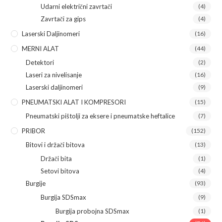
Udarni električni zavrtači
(4)
Zavrtači za gips
(4)
Laserski Daljinomeri
(16)
MERNI ALAT
(44)
Detektori
(2)
Laseri za nivelisanje
(16)
Laserski daljinomeri
(9)
PNEUMATSKI ALAT I KOMPRESORI
(15)
Pneumatski pištolji za eksere i pneumatske heftalice
(7)
PRIBOR
(152)
Bitovi i držači bitova
(13)
Držači bita
(1)
Setovi bitova
(4)
Burgije
(93)
Burgija SDSmax
(9)
Burgija probojna SDSmax
(1)