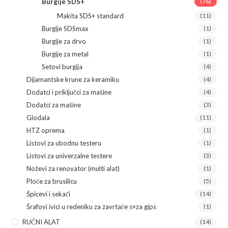
Burgije SDS+
(76)
Makita SDS+ standard
(11)
Burgije SDSmax
(1)
Burgije za drvo
(1)
Burgije za metal
(1)
Setovi burgija
(4)
Dijamantske krune za keramiku
(4)
Dodatci i priključci za mašine
(4)
Dodatci za mašine
(3)
Glodala
(11)
HTZ oprema
(1)
Listovi za ubodnu testeru
(1)
Listovi za univerzalne testere
(3)
Noževi za renovator (multi alat)
(1)
Ploče za brusilicu
(5)
Špicevi i sekači
(14)
Šrafovi ivici u redeniku za zavrtače s+za gips
(1)
RUČNI ALAT
(14)