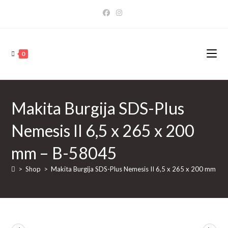
Skip
to
content
0
Makita Burgija SDS-Plus
Nemesis II 6,5 x 265 x 200
mm – B-58045
>
Shop
>
Makita Burgija SDS-Plus Nemesis II 6,5 x 265 x 200 mm – 