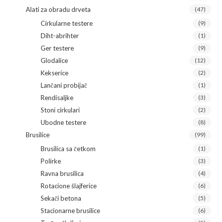
Alati za obradu drveta
(47)
Cirkularne testere
(9)
Diht-abrihter
(1)
Ger testere
(9)
Glodalice
(12)
Kekserice
(2)
Lančani probijač
(1)
Rendisaljke
(3)
Stoni cirkulari
(2)
Ubodne testere
(8)
Brusilice
(99)
Brusilica sa četkom
(1)
Polirke
(3)
Ravna brusilica
(4)
Rotacione šlajferice
(6)
Sekači betona
(5)
Stacionarne brusilice
(6)