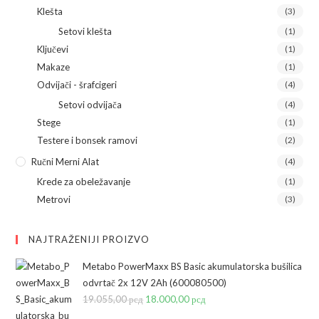
Klešta
(3)
Setovi klešta
(1)
Ključevi
(1)
Makaze
(1)
Odvijači - šrafcigeri
(4)
Setovi odvijača
(4)
Stege
(1)
Testere i bonsek ramovi
(2)
Ručni Merni Alat
(4)
Krede za obeležavanje
(1)
Metrovi
(3)
NAJTRAŽENIJI PROIZVO
Metabo PowerMaxx BS Basic akumulatorska bušilica
odvrtač 2x 12V 2Ah (600080500)
19.055,00
рсд
Originalna
18.000,00
рсд
Trenutna
cena
cena