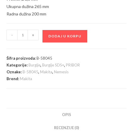
Ukupna dužina 265 mm
Radna dužina 200 mm
Makita
-
+
DODAJ U KORPU
Burgija
SDS-
Plus
Šifra proizvoda:
B-58045
Nemesis
Kategorije:
Burgije
,
Burgije SDS+
,
PRIBOR
II
Oznake:
B-58045
,
Makita
,
Nemesis
6,5
Brend:
Makita
x
265
x
200
mm
OPIS
-
RECENZIJE (0)
B-