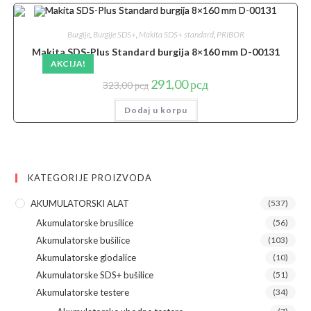
Burgije
,
Burgije SDS+
,
Makita SDS+ standard
,
PRIBOR
Makita SDS-Plus Standard burgija 8×160 mm D-00131
AKCIJA!
Originalna
Trenutna
291,00
рсд
323,00
рсд
cena
cena
je
je:
Dodaj u korpu
bila:
291,00 рсд.
323,00 рсд.
KATEGORIJE PROIZVODA
AKUMULATORSKI ALAT
(537)
Akumulatorske brusilice
(56)
Akumulatorske bušilice
(103)
Akumulatorske glodalice
(10)
Akumulatorske SDS+ bušilice
(51)
Akumulatorske testere
(34)