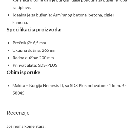
za tiplove.
Idealna je za bušenje: Armiranog betona, betona, cigle i
kamena.
Specifikacija proizvoda:
Prečnik Ø: 6,5 mm
Ukupna dužina: 265 mm
Radna dužina: 200 mm
Prihvat alata: SDS-PLUS
Obim isporuke:
Makita – Burgija Nemesis II, sa SDS Plus prihvatom- 1 kom. B-
58045
Recenzije
Još nema komentara.