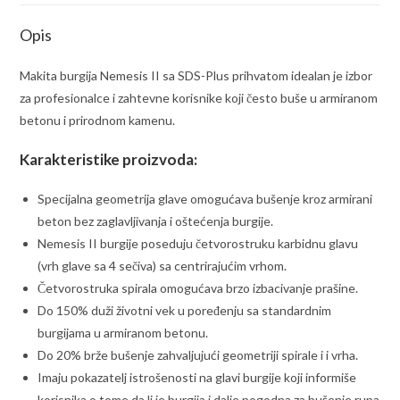
58045
Opis
količina
Makita burgija Nemesis II sa SDS-Plus prihvatom idealan je izbor
za profesionalce i zahtevne korisnike koji često buše u armiranom
betonu i prirodnom kamenu.
Karakteristike proizvoda:
Specijalna geometrija glave omogućava bušenje kroz armirani
beton bez zaglavljivanja i oštećenja burgije.
Nemesis II burgije poseduju četvorostruku karbidnu glavu
(vrh glave sa 4 sečiva) sa centrirajućim vrhom.
Četvorostruka spirala omogućava brzo izbacivanje prašine.
Do 150% duži životni vek u poređenju sa standardnim
burgijama u armiranom betonu.
Do 20% brže bušenje zahvaljujući geometriji spirale i i vrha.
Imaju pokazatelj istrošenosti na glavi burgije koji informiše
korisnika o tome da li je burgija i dalje pogodna za bušenje rupa