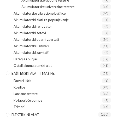
Akumulatorske ubodne testere
(7)
Akumulatorske univerzalne testere
(18)
Akumulatorske vibracione bušilice
(60)
Akumulatorski alati za popunjavanje
(1)
Akumulatorski renovator
(4)
Akumulatorski setovi
(7)
Akumulatorski udarni zavrtači
(84)
Akumulatorski usisivači
(11)
Akumulatorski zavrtači
(4)
Baterije i punjači
(37)
Ostali akumulatorski alat
(43)
BAŠTENSKI ALATI I MAŠINE
(51)
Duvači lišća
(1)
Kosilice
(23)
Lančane testere
(10)
Potapajuće pumpe
(1)
Trimeri
(16)
ELEKTRIČNI ALAT
(250)