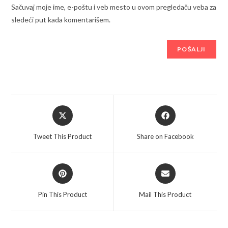
Sačuvaj moje ime, e-poštu i veb mesto u ovom pregledaču veba za
sledeći put kada komentarišem.
Opens
Opens
in
in
a
a
Tweet This Product
Share on Facebook
new
new
window
window
Opens
Opens
in
in
a
a
Pin This Product
Mail This Product
new
new
window
window