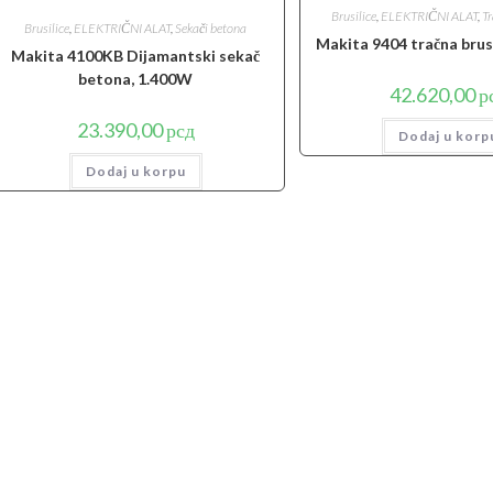
Brusilice
,
ELEKTRIČNI ALAT
,
Tr
Brusilice
,
ELEKTRIČNI ALAT
,
Sekači betona
Makita 9404 tračna brus
Makita 4100KB Dijamantski sekač
betona, 1.400W
42.620,00
р
23.390,00
рсд
Dodaj u korp
Dodaj u korpu