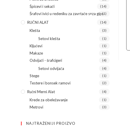
Špicevi i sekači
(14)
Šrafovi ivici u redeniku za zavrtače s+za gips
(1)
RUČNI ALAT
(14)
Klešta
(3)
Setovi klešta
(1)
Ključevi
(1)
Makaze
(1)
Odvijači - šrafcigeri
(4)
Setovi odvijača
(4)
Stege
(1)
Testere i bonsek ramovi
(2)
Ručni Merni Alat
(4)
Krede za obeležavanje
(1)
Metrovi
(3)
NAJTRAŽENIJI PROIZVO