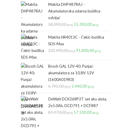
Makita DHP487RAJ -
Akumulatorska udarna bušilica-
odvijač
58.390,00
рсд
Originalna
55.390,00
рсд
Trenutna
cena
cena
Makita HR4013C - Čekić-bušilica
je
je:
SDS-Max
bila:
55.390,00 рсд.
101.990,00
рсд
Originalna
91.800,00
рсд
Trenutna
58.390,00 рсд.
cena
cena
je
je:
Bosch GAL 12V-40; Punjač
bila:
91.800,00 рсд.
akumulatora za 10,8V-12V
(1600A019R3)
101.990,00 рсд.
6.792,00
рсд
Originalna
5.440,00
рсд
Trenutna
cena
cena
DeWalt DCK268P2T set aku alata,
je
je:
2x5.0Ah, DCD791 + DCF887
bila:
5.440,00 рсд.
84.470,00
рсд
Originalna
57.530,00
рсд
Trenutna
6.792,00 рсд.
cena
cena
je
je: