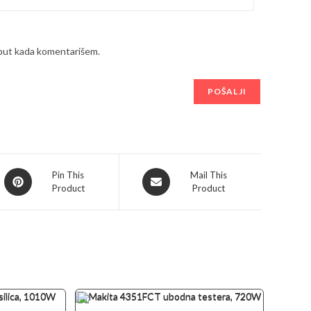
 put kada komentarišem.
Opens
Opens
Pin This
Mail This
Product
Product
in
in
a
a
new
new
window
window