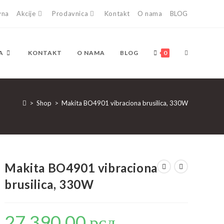
vna
Akcije
Prodavnica
Kontakt
O nama
BLOG
TOGGLE
A
KONTAKT
O NAMA
BLOG
0
WEBSITE
>
Shop
>
Makita BO4901 vibraciona brusilica, 330W
SEARCH
Makita BO4901 vibraciona
brusilica, 330W
27.390,00
рсд