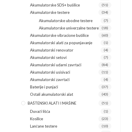
Akumulatorske SDS+ bušilice
(51)
Akumulatorske testere
(34)
Akumulatorske ubodne testere
(7)
Akumulatorske univerzalne testere
(18)
Akumulatorske vibracione bušilice
(60)
Akumulatorski alati za popunjavanje
(1)
Akumulatorski renovator
(4)
Akumulatorski setovi
(7)
Akumulatorski udarni zavrtači
(84)
Akumulatorski usisivači
(11)
Akumulatorski zavrtači
(4)
Baterije i punjači
(37)
Ostali akumulatorski alat
(43)
BAŠTENSKI ALATI I MAŠINE
(51)
Duvači lišća
(1)
Kosilice
(23)
Lančane testere
(10)