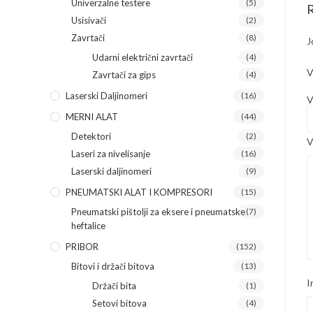
Univerzalne testere
(5)
R
Usisivači
(2)
Zavrtači
(8)
J
Udarni električni zavrtači
(4)
V
Zavrtači za gips
(4)
Laserski Daljinomeri
(16)
V
MERNI ALAT
(44)
Detektori
(2)
V
Laseri za nivelisanje
(16)
Laserski daljinomeri
(9)
PNEUMATSKI ALAT I KOMPRESORI
(15)
Pneumatski pištolji za eksere i pneumatske
(7)
heftalice
PRIBOR
(152)
Bitovi i držači bitova
(13)
I
Držači bita
(1)
Setovi bitova
(4)