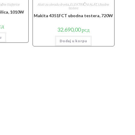
ačne šlajferice
Alati za obradu drveta
,
ELEKTRIČNI ALAT
,
Ubodne
testere
ilica, 1010W
Makita 4351FCT ubodna testera, 720W
сд
32.690,00
рсд
u
Dodaj u korpu