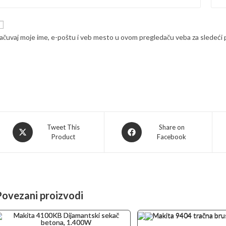
ačuvaj moje ime, e-poštu i veb mesto u ovom pregledaču veba za sledeći
Opens
Opens
Tweet This
Share on
Product
Facebook
in
in
a
a
new
new
window
window
Povezani proizvodi