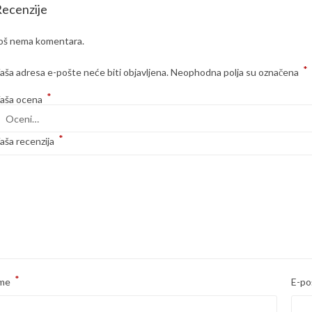
ecenzije
oš nema komentara.
*
aša adresa e-pošte neće biti objavljena.
Neophodna polja su označena
*
aša ocena
*
aša recenzija
*
me
E-po