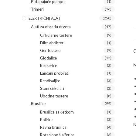
Potapajuće pumpe
(1)
Trimeri
(16)
ELEKTRIČNI ALAT
(250)
Alati za obradu drveta
(47)
Cirkularne testere
(9)
Diht-abrihter
(1)
O
Ger testere
(9)
Glodalice
(12)
M
Kekserice
(2)
Lančani probijač
(1)
Rendisaljke
(3)
Stoni cirkulari
(2)
Ubodne testere
(8)
Brusilice
(99)
Brusilica sa četkom
(1)
Polirke
(3)
K
Ravna brusilica
(4)
Rotacione šlajferice
(6)