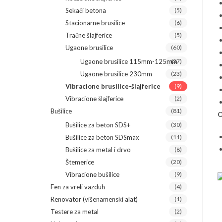
Sekači betona
(5)
Stacionarne brusilice
(6)
Tračne šlajferice
(5)
Ugaone brusilice
(60)
Ugaone brusilice 115mm-125mm
(37)
Ugaone brusilice 230mm
(23)
Vibracione brusilice-šlajferice
(9)
Vibracione šlajferice
(2)
Bušilice
(81)
O
Bušilice za beton SDS+
(30)
Bušilice za beton SDSmax
(11)
Bušilice za metal i drvo
(8)
Štemerice
(20)
Vibracione bušilice
(9)
Fen za vreli vazduh
(4)
Renovator (višenamenski alat)
(1)
Testere za metal
(2)