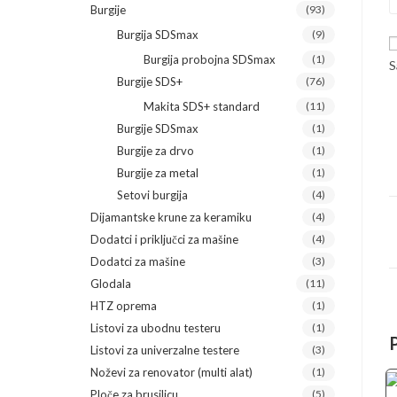
Burgije
(93)
Burgija SDSmax
(9)
Burgija probojna SDSmax
(1)
S
Burgije SDS+
(76)
Makita SDS+ standard
(11)
Burgije SDSmax
(1)
Burgije za drvo
(1)
Burgije za metal
(1)
Setovi burgija
(4)
Dijamantske krune za keramiku
(4)
Dodatci i priključci za mašine
(4)
Dodatci za mašine
(3)
Glodala
(11)
HTZ oprema
(1)
Listovi za ubodnu testeru
(1)
Listovi za univerzalne testere
(3)
Noževi za renovator (multi alat)
(1)
Ploče za brusilicu
(5)