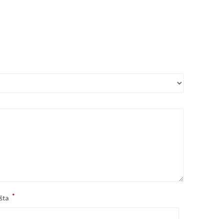
*
šta