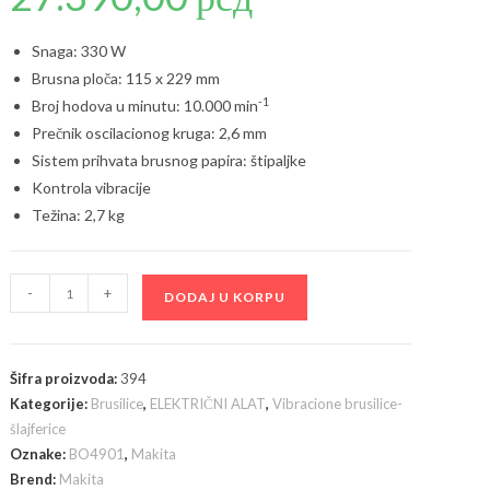
Snaga: 330 W
Brusna ploča: 115 x 229 mm
-1
Broj hodova u minutu: 10.000 min
Prečnik oscilacionog kruga: 2,6 mm
Sistem prihvata brusnog papira: štipaljke
Kontrola vibracije
Težina: 2,7 kg
Makita
-
+
DODAJ U KORPU
BO4901
vibraciona
brusilica,
Šifra proizvoda:
394
330W
Kategorije:
Brusilice
,
ELEKTRIČNI ALAT
,
Vibracione brusilice-
količina
šlajferice
Oznake:
BO4901
,
Makita
Brend:
Makita