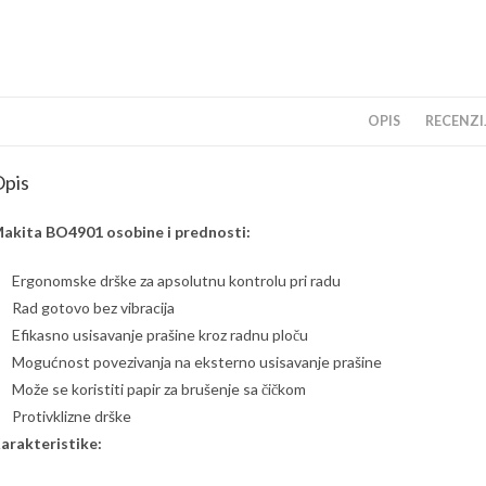
OPIS
RECENZIJ
pis
akita BO4901 osobine i prednosti:
Ergonomske drške za apsolutnu kontrolu pri radu
Rad gotovo bez vibracija
Efikasno usisavanje prašine kroz radnu ploču
Mogućnost povezivanja na eksterno usisavanje prašine
Može se koristiti papir za brušenje sa čičkom
Protivklizne drške
arakteristike: