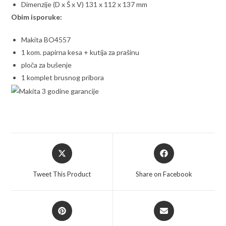
Dimenzije (D x Š x V) 131 x 112 x 137 mm
Obim isporuke:
Makita BO4557
1 kom. papirna kesa + kutija za prašinu
ploča za bušenje
1 komplet brusnog pribora
Opens
Opens
in
in
a
a
Tweet This Product
Share on Facebook
new
new
window
window
Opens
Opens
in
in