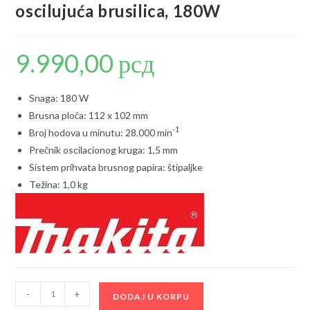
oscilujuća brusilica, 180W
9.990,00
рсд
Snaga: 180 W
Brusna ploča: 112 x 102 mm
-1
Broj hodova u minutu: 28.000 min
Prečnik oscilacionog kruga: 1,5 mm
Sistem prihvata brusnog papira: štipaljke
Težina: 1,0 kg
Makita
-
+
DODAJ U KORPU
BO4557