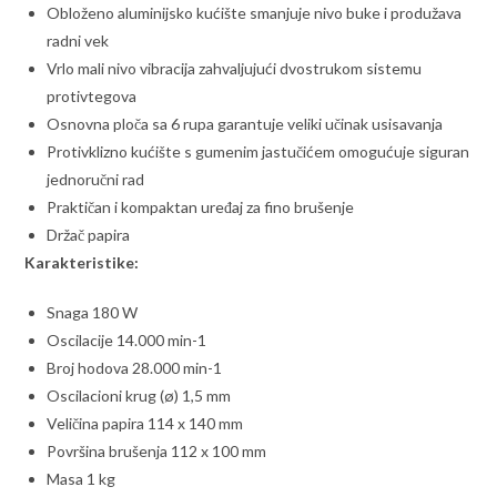
Obloženo aluminijsko kućište smanjuje nivo buke i produžava
radni vek
Vrlo mali nivo vibracija zahvaljujući dvostrukom sistemu
protivtegova
Osnovna ploča sa 6 rupa garantuje veliki učinak usisavanja
Protivklizno kućište s gumenim jastučićem omogućuje siguran
jednoručni rad
Praktičan i kompaktan uređaj za fino brušenje
Držač papira
Karakteristike:
Snaga 180 W
Oscilacije 14.000 min-1
Broj hodova 28.000 min-1
Oscilacioni krug (ø) 1,5 mm
Veličina papira 114 x 140 mm
Površina brušenja 112 x 100 mm
Masa 1 kg