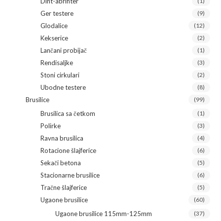
Diht-abrihter
(1)
Ger testere
(9)
Glodalice
(12)
Kekserice
(2)
Lančani probijač
(1)
Rendisaljke
(3)
Stoni cirkulari
(2)
Ubodne testere
(8)
Brusilice
(99)
Brusilica sa četkom
(1)
Polirke
(3)
Ravna brusilica
(4)
Rotacione šlajferice
(6)
Sekači betona
(5)
Stacionarne brusilice
(6)
Tračne šlajferice
(5)
Ugaone brusilice
(60)
Ugaone brusilice 115mm-125mm
(37)