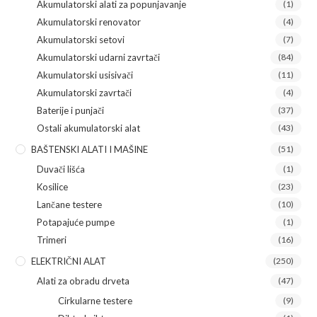
Akumulatorski alati za popunjavanje
(1)
Akumulatorski renovator
(4)
Akumulatorski setovi
(7)
Akumulatorski udarni zavrtači
(84)
Akumulatorski usisivači
(11)
Akumulatorski zavrtači
(4)
Baterije i punjači
(37)
Ostali akumulatorski alat
(43)
BAŠTENSKI ALATI I MAŠINE
(51)
Duvači lišća
(1)
Kosilice
(23)
Lančane testere
(10)
Potapajuće pumpe
(1)
Trimeri
(16)
ELEKTRIČNI ALAT
(250)
Alati za obradu drveta
(47)
Cirkularne testere
(9)