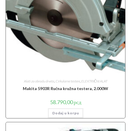
Alati za obradu drveta
,
Cirkularne testere
,
ELEKTRIČNI ALAT
Makita 5903R Ručna kružna testera, 2.000W
58.790,00
рсд
Dodaj u korpu