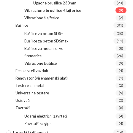
Ugaone brusilice 230mm
(23)
Vibracione brusilice-šlajferice
(9)
Vibracione šlajferice
(2)
Bušilice
(81)
Bušilice za beton SDS+
(30)
Bušilice za beton SDSmax
(11)
Bušilice za metal i drvo
(8)
Štemerice
(20)
Vibracione bušilice
(9)
Fen za vreli vazduh
(4)
Renovator (višenamenski alat)
(1)
Testere za metal
(2)
Univerzalne testere
(5)
Usisivači
(2)
Zavrtači
(8)
Udarni električni zavrtači
(4)
Zavrtači za gips
(4)
Laserski Daljinomeri
(16)