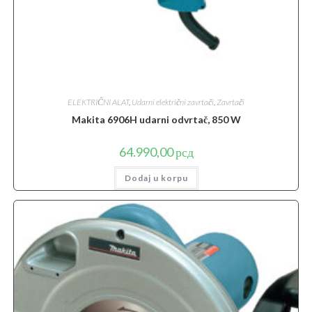
ELEKTRIČNI ALAT
,
Udarni električni zavrtači
,
Zavrtači
Makita 6906H udarni odvrtač, 850 W
64.990,00
рсд
Dodaj u korpu