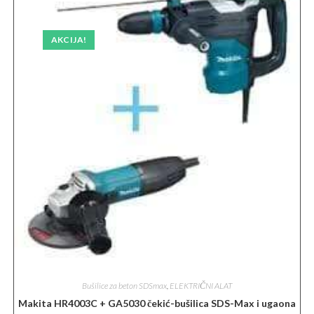
AKCIJA!
Bušilice za beton SDSmax
,
ELEKTRIČNI ALAT
Makita HR4003C + GA5030 čekić-bušilica SDS-Max i ugaona