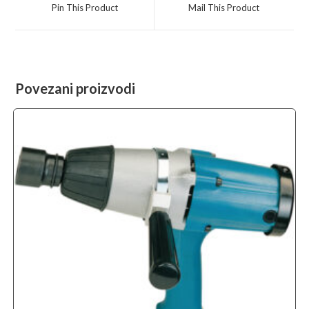
a
a
Pin This Product
Mail This Product
new
new
window
window
Povezani proizvodi