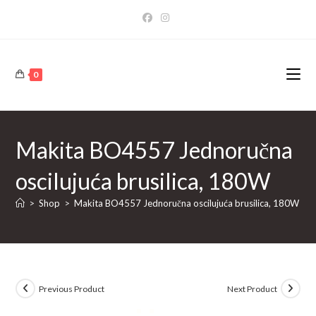
Skip
to
content
0
Makita BO4557 Jednoručna
oscilujuća brusilica, 180W
>
Shop
>
Makita BO4557 Jednoručna oscilujuća brusilica, 180W
Previous Product
Next Product