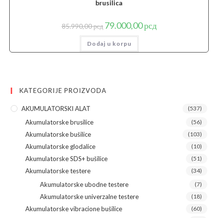
brusilica
Originalna
Trenutna
79.000,00
рсд
85.990,00
рсд
cena
cena
je
je:
Dodaj u korpu
bila:
79.000,00 рсд.
85.990,00 рсд.
KATEGORIJE PROIZVODA
AKUMULATORSKI ALAT
(537)
Akumulatorske brusilice
(56)
Akumulatorske bušilice
(103)
Akumulatorske glodalice
(10)
Akumulatorske SDS+ bušilice
(51)
Akumulatorske testere
(34)
Akumulatorske ubodne testere
(7)
Akumulatorske univerzalne testere
(18)
Akumulatorske vibracione bušilice
(60)