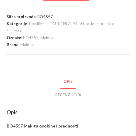
Jednoručna
oscilujuća
Šifra proizvoda:
BO4557
brusilica,
Kategorije:
Brusilice
,
ELEKTRIČNI ALAT
,
Vibracione brusilice-
180W
šlajferice
količina
Oznake:
BO4557
,
Makita
Brend:
Makita
OPIS
RECENZIJE (0)
Opis
BO4557 Makita osobine i prednosti: