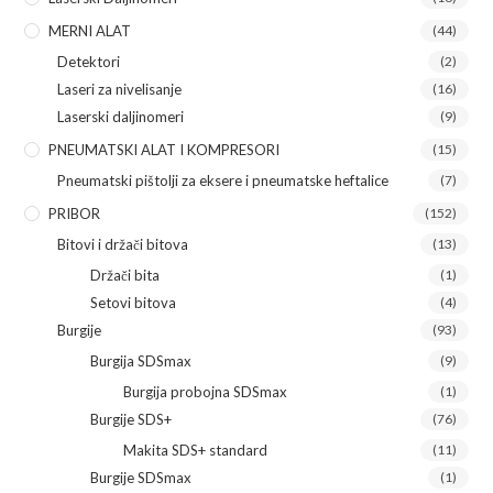
MERNI ALAT
(44)
Detektori
(2)
Laseri za nivelisanje
(16)
Laserski daljinomeri
(9)
PNEUMATSKI ALAT I KOMPRESORI
(15)
Pneumatski pištolji za eksere i pneumatske heftalice
(7)
PRIBOR
(152)
Bitovi i držači bitova
(13)
Držači bita
(1)
Setovi bitova
(4)
Burgije
(93)
Burgija SDSmax
(9)
Burgija probojna SDSmax
(1)
Burgije SDS+
(76)
Makita SDS+ standard
(11)
Burgije SDSmax
(1)