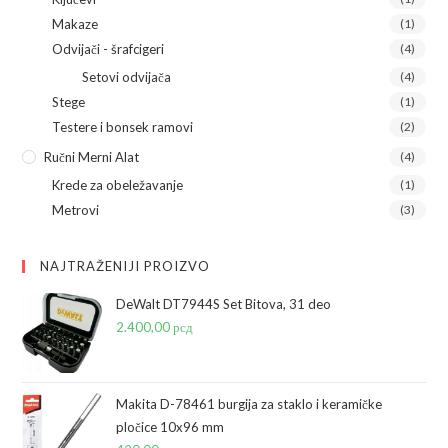
Makaze
(1)
Odvijači - šrafcigeri
(4)
Setovi odvijača
(4)
Stege
(1)
Testere i bonsek ramovi
(2)
Ručni Merni Alat
(4)
Krede za obeležavanje
(1)
Metrovi
(3)
NAJTRAŽENIJI PROIZVO
DeWalt DT7944S Set Bitova, 31 deo
2.400,00
рсд
Makita D-78461 burgija za staklo i keramičke
pločice 10x96 mm