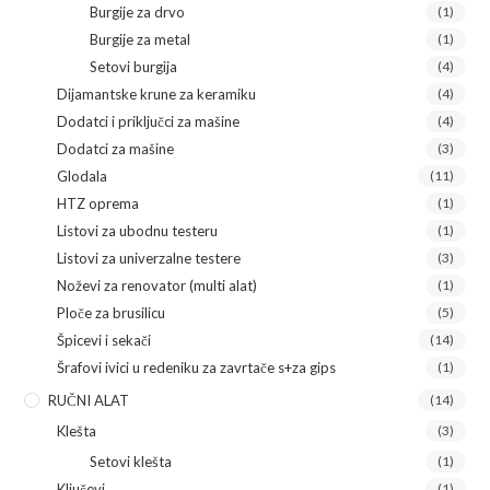
Burgije za drvo
(1)
Burgije za metal
(1)
Setovi burgija
(4)
Dijamantske krune za keramiku
(4)
Dodatci i priključci za mašine
(4)
Dodatci za mašine
(3)
Glodala
(11)
HTZ oprema
(1)
Listovi za ubodnu testeru
(1)
Listovi za univerzalne testere
(3)
Noževi za renovator (multi alat)
(1)
Ploče za brusilicu
(5)
Špicevi i sekači
(14)
Šrafovi ivici u redeniku za zavrtače s+za gips
(1)
RUČNI ALAT
(14)
Klešta
(3)
Setovi klešta
(1)
Ključevi
(1)