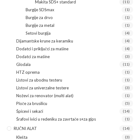
Makita SDS+ standard
(11)
Burgije SDSmax
(1)
Burgije za drvo
(1)
Burgije za metal
(1)
Setovi burgija
(4)
Dijamantske krune za keramiku
(4)
Dodatci i priključci za mašine
(4)
Dodatci za mašine
(3)
Glodala
(11)
HTZ oprema
(1)
Listovi za ubodnu testeru
(1)
Listovi za univerzalne testere
(3)
Noževi za renovator (multi alat)
(1)
Ploče za brusilicu
(5)
Špicevi i sekači
(14)
Šrafovi ivici u redeniku za zavrtače s+za gips
(1)
RUČNI ALAT
(14)
Klešta
(3)