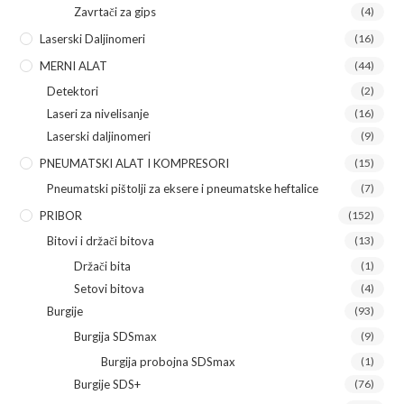
Zavrtači za gips
(4)
Laserski Daljinomeri
(16)
MERNI ALAT
(44)
Detektori
(2)
Laseri za nivelisanje
(16)
Laserski daljinomeri
(9)
PNEUMATSKI ALAT I KOMPRESORI
(15)
Pneumatski pištolji za eksere i pneumatske heftalice
(7)
PRIBOR
(152)
Bitovi i držači bitova
(13)
Držači bita
(1)
Setovi bitova
(4)
Burgije
(93)
Burgija SDSmax
(9)
Burgija probojna SDSmax
(1)
Burgije SDS+
(76)