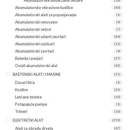
Akumulatorske univerzalne testere
(18)
Akumulatorske vibracione bušilice
(60)
Akumulatorski alati za popunjavanje
(1)
Akumulatorski renovator
(4)
Akumulatorski setovi
(7)
Akumulatorski udarni zavrtači
(84)
Akumulatorski usisivači
(11)
Akumulatorski zavrtači
(4)
Baterije i punjači
(37)
Ostali akumulatorski alat
(43)
BAŠTENSKI ALATI I MAŠINE
(51)
Duvači lišća
(1)
Kosilice
(23)
Lančane testere
(10)
Potapajuće pumpe
(1)
Trimeri
(16)
ELEKTRIČNI ALAT
(250)
Alati za obradu drveta
(47)