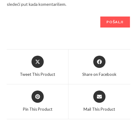
sledeći put kada komentarišem.
Opens
Opens
in
in
a
a
Tweet This Product
Share on Facebook
new
new
window
window
Opens
Opens
in
in
a
a
Pin This Product
Mail This Product
new
new
window
window