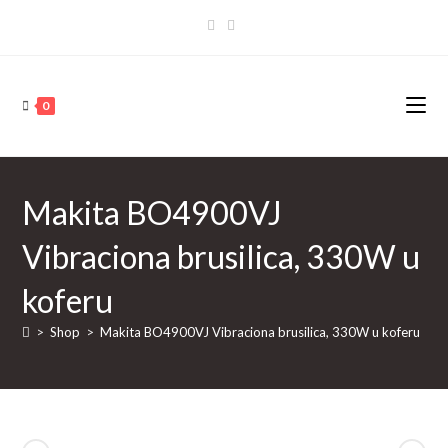
Skip
to
content
0
Makita BO4900VJ
Vibraciona brusilica, 330W u
koferu
>
Shop
>
Makita BO4900VJ Vibraciona brusilica, 330W u koferu