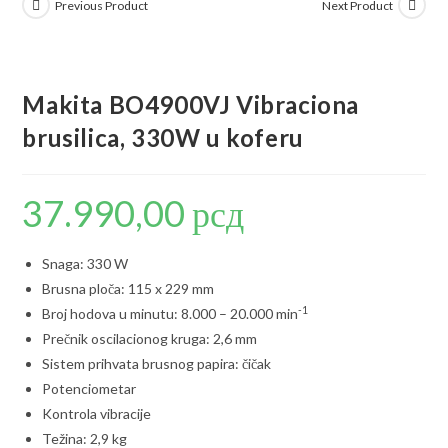
Previous Product
Next Product
Makita BO4900VJ Vibraciona
brusilica, 330W u koferu
37.990,00
рсд
Snaga: 330 W
Brusna ploča: 115 x 229 mm
-1
Broj hodova u minutu: 8.000 – 20.000 min
Prečnik oscilacionog kruga: 2,6 mm
Sistem prihvata brusnog papira: čičak
Potenciometar
Kontrola vibracije
Težina: 2,9 kg