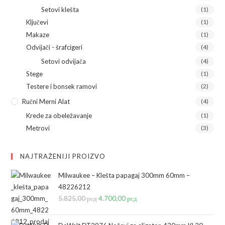
Setovi klešta
(1)
Ključevi
(1)
Makaze
(1)
Odvijači - šrafcigeri
(4)
Setovi odvijača
(4)
Stege
(1)
Testere i bonsek ramovi
(2)
Ručni Merni Alat
(4)
Krede za obeležavanje
(1)
Metrovi
(3)
NAJTRAŽENIJI PROIZVO
Milwaukee – Klešta papagaj 300mm 60mm –
48226212
5.825,00
рсд
Originalna
4.700,00
рсд
Trenutna
cena
cena
je
je: