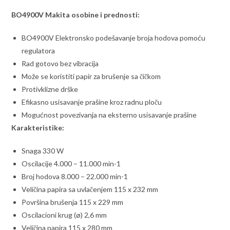
BO4900V Makita osobine i prednosti:
BO4900V Elektronsko podešavanje broja hodova pomoću
regulatora
Rad gotovo bez vibracija
Može se koristiti papir za brušenje sa čičkom
Protivklizne drške
Efikasno usisavanje prašine kroz radnu ploču
Mogućnost povezivanja na eksterno usisavanje prašine
Karakteristike:
Snaga 330 W
Oscilacije 4.000 – 11.000 min-1
Broj hodova 8.000 – 22.000 min-1
Veličina papira sa uvlačenjem 115 x 232 mm
Površina brušenja 115 x 229 mm
Oscilacioni krug (ø) 2,6 mm
Veličina papira 115 x 280 mm