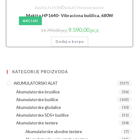
Bušilice
,
ELEKTRIČNI ALAT
,
Vibracione bušilice
Makita HP1640- Vibraciona bušilica, 680W
AKCIJA!
Originalna
Trenutna
9.590,00
рсд
11.790,00
рсд
cena
cena
je
je:
Dodaj u korpu
bila:
9.590,00 рсд.
11.790,00 рсд.
KATEGORIJE PROIZVODA
AKUMULATORSKI ALAT
(537)
Akumulatorske brusilice
(56)
Akumulatorske bušilice
(103)
Akumulatorske glodalice
(10)
Akumulatorske SDS+ bušilice
(51)
Akumulatorske testere
(34)
Akumulatorske ubodne testere
(7)