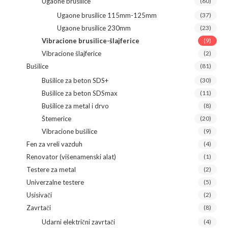
Ugaone brusilice
(60)
Ugaone brusilice 115mm-125mm
(37)
Ugaone brusilice 230mm
(23)
Vibracione brusilice-šlajferice
(9)
Vibracione šlajferice
(2)
Bušilice
(81)
Bušilice za beton SDS+
(30)
Bušilice za beton SDSmax
(11)
Bušilice za metal i drvo
(8)
Štemerice
(20)
Vibracione bušilice
(9)
Fen za vreli vazduh
(4)
Renovator (višenamenski alat)
(1)
Testere za metal
(2)
Univerzalne testere
(5)
Usisivači
(2)
Zavrtači
(8)
Udarni električni zavrtači
(4)