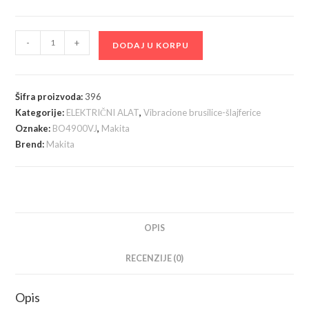
Makita
-
+
DODAJ U KORPU
BO4900VJ
Vibraciona
brusilica,
Šifra proizvoda:
396
330W
Kategorije:
ELEKTRIČNI ALAT
,
Vibracione brusilice-šlajferice
u
Oznake:
BO4900VJ
,
Makita
koferu
Brend:
Makita
količina
OPIS
RECENZIJE (0)
Opis