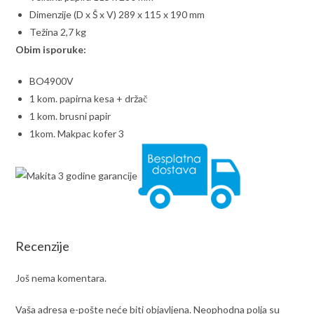
Dimenzije (D x Š x V) 289 x 115 x 190 mm
Težina 2,7 kg
Obim isporuke:
BO4900V
1 kom. papirna kesa + držač
1 kom. brusni papir
1kom. Makpac kofer 3
Recenzije
Još nema komentara.
Vaša adresa e-pošte neće biti objavljena.
Neophodna polja su