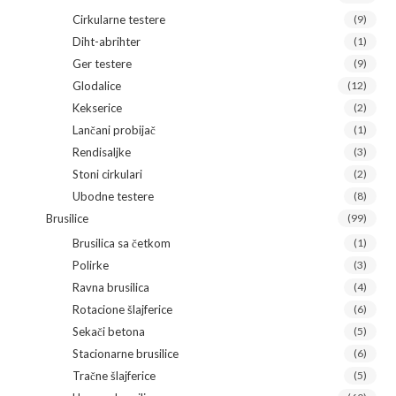
Cirkularne testere
(9)
Diht-abrihter
(1)
Ger testere
(9)
Glodalice
(12)
Kekserice
(2)
Lančani probijač
(1)
Rendisaljke
(3)
Stoni cirkulari
(2)
Ubodne testere
(8)
Brusilice
(99)
Brusilica sa četkom
(1)
Polirke
(3)
Ravna brusilica
(4)
Rotacione šlajferice
(6)
Sekači betona
(5)
Stacionarne brusilice
(6)
Tračne šlajferice
(5)