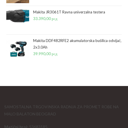
Makita JR3061T Ravna univerzalna testera
33.390,00
рсд
Makita DDF482RFE2 akumulatorska bušilica odvijač,
2x3.0Ah
39.990,00
рсд
SAMOSTALNA TRGOVINSKA RADNJA ZA PROMET ROBE NA
MALO BALATON BEOGRAD
Matični broj:
53683185