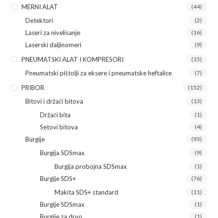
MERNI ALAT
(44)
Detektori
(2)
Laseri za nivelisanje
(16)
Laserski daljinomeri
(9)
PNEUMATSKI ALAT I KOMPRESORI
(15)
Pneumatski pištolji za eksere i pneumatske heftalice
(7)
PRIBOR
(152)
Bitovi i držači bitova
(13)
Držači bita
(1)
Setovi bitova
(4)
Burgije
(93)
Burgija SDSmax
(9)
Burgija probojna SDSmax
(1)
Burgije SDS+
(76)
Makita SDS+ standard
(11)
Burgije SDSmax
(1)
Burgije za drvo
(1)