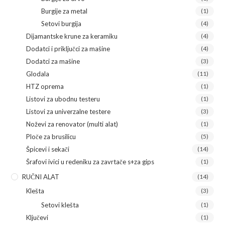
Burgije za metal
(1)
Setovi burgija
(4)
Dijamantske krune za keramiku
(4)
Dodatci i priključci za mašine
(4)
Dodatci za mašine
(3)
Glodala
(11)
HTZ oprema
(1)
Listovi za ubodnu testeru
(1)
Listovi za univerzalne testere
(3)
Noževi za renovator (multi alat)
(1)
Ploče za brusilicu
(5)
Špicevi i sekači
(14)
Šrafovi ivici u redeniku za zavrtače s+za gips
(1)
RUČNI ALAT
(14)
Klešta
(3)
Setovi klešta
(1)
Ključevi
(1)