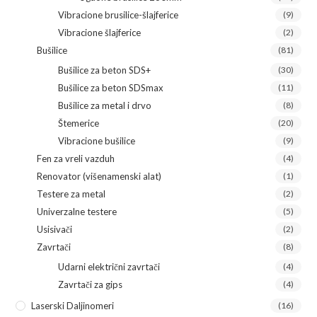
Vibracione brusilice-šlajferice
(9)
Vibracione šlajferice
(2)
Bušilice
(81)
Bušilice za beton SDS+
(30)
Bušilice za beton SDSmax
(11)
Bušilice za metal i drvo
(8)
Štemerice
(20)
Vibracione bušilice
(9)
Fen za vreli vazduh
(4)
Renovator (višenamenski alat)
(1)
Testere za metal
(2)
Univerzalne testere
(5)
Usisivači
(2)
Zavrtači
(8)
Udarni električni zavrtači
(4)
Zavrtači za gips
(4)
Laserski Daljinomeri
(16)