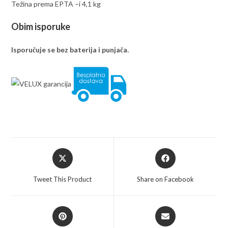
Težina prema EPTA –i 4,1 kg
Obim isporuke
Isporučuje se bez baterija i punjača.
Opens
Opens
in
in
a
a
Tweet This Product
Share on Facebook
new
new
window
window
Opens
Opens
in
in