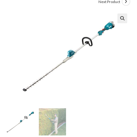
Next Product
🔍