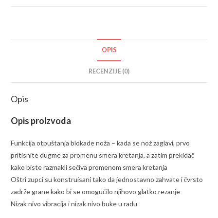
DUN600LZ
količina
OPIS
RECENZIJE (0)
Opis
Opis proizvoda
Funkcija otpuštanja blokade noža – kada se nož zaglavi, prvo
pritisnite dugme za promenu smera kretanja, a zatim prekidač
kako biste razmakli sečiva promenom smera kretanja
Oštri zupci su konstruisani tako da jednostavno zahvate i čvrsto
zadrže grane kako bi se omogućilo njihovo glatko rezanje
Nizak nivo vibracija i nizak nivo buke u radu