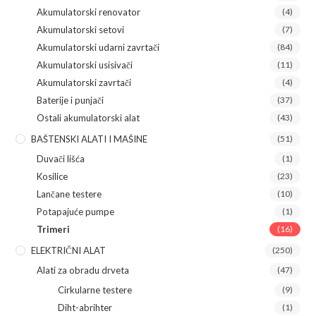
Akumulatorski renovator
(4)
Akumulatorski setovi
(7)
Akumulatorski udarni zavrtači
(84)
Akumulatorski usisivači
(11)
Akumulatorski zavrtači
(4)
Baterije i punjači
(37)
Ostali akumulatorski alat
(43)
BAŠTENSKI ALATI I MAŠINE
(51)
Duvači lišća
(1)
Kosilice
(23)
Lančane testere
(10)
Potapajuće pumpe
(1)
Trimeri
(16)
ELEKTRIČNI ALAT
(250)
Alati za obradu drveta
(47)
Cirkularne testere
(9)
Diht-abrihter
(1)