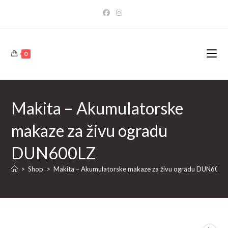
Skip
to
content
0
Makita – Akumulatorske
makaze za živu ogradu
DUN600LZ
>
Shop
>
Makita – Akumulatorske makaze za živu ogradu DUN600L