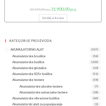
Originalna
Trenutna
31.900,00
рсд
33.590,00
рсд
cena
cena
je
je:
Dodaj u korpu
bila:
31.900,00 рсд.
33.590,00 рсд.
KATEGORIJE PROIZVODA
AKUMULATORSKI ALAT
(537)
Akumulatorske brusilice
(56)
Akumulatorske bušilice
(103)
Akumulatorske glodalice
(10)
Akumulatorske SDS+ bušilice
(51)
Akumulatorske testere
(34)
Akumulatorske ubodne testere
(7)
Akumulatorske univerzalne testere
(18)
Akumulatorske vibracione bušilice
(60)
Akumulatorski alati za popunjavanje
(1)