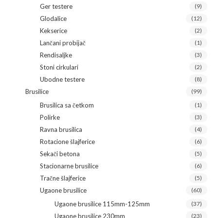
Ger testere
(9)
Glodalice
(12)
Kekserice
(2)
Lančani probijač
(1)
Rendisaljke
(3)
Stoni cirkulari
(2)
Ubodne testere
(8)
Brusilice
(99)
Brusilica sa četkom
(1)
Polirke
(3)
Ravna brusilica
(4)
Rotacione šlajferice
(6)
Sekači betona
(5)
Stacionarne brusilice
(6)
Tračne šlajferice
(5)
Ugaone brusilice
(60)
Ugaone brusilice 115mm-125mm
(37)
Ugaone brusilice 230mm
(23)