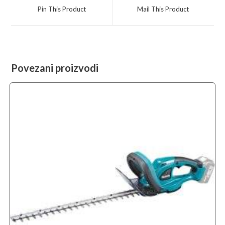
a
a
Pin This Product
Mail This Product
new
new
window
window
Povezani proizvodi