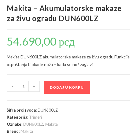
Makita – Akumulatorske makaze
za živu ogradu DUN600LZ
54.690,00
рсд
Makita DUN600LZ akumulatorske makaze za živu ogradu,Funkcija
otpuštanja blokade noža – kada se nož zaglavi
Makita
-
+
DODAJ U KORPU
-
Akumulatorske
makaze
Šifra proizvoda:
DUN600LZ
za
Kategorija:
Trimeri
živu
Oznake:
DUN600LZ
,
Makita
ogradu
Brend:
Makita