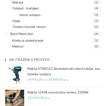
Makaze
(1)
Odvijači - šrafcigeri
(4)
Setovi odvijača
(4)
Stege
(1)
Testere i bonsek ramovi
(2)
Ručni Merni Alat
(4)
Krede za obeležavanje
(1)
Metrovi
(3)
NAJTRAŽENIJI PROIZVO
Makita DTW251Z Akumulatorski udarni odvijač, bez
baterija i punjača
19.990,00
рсд
Originalna
18.990,00
рсд
Trenutna
cena
cena
je
je:
Makita 5143R ručna kružna testera, 2200W
bila:
18.990,00 рсд.
119.990,00
рсд
19.990,00 рсд.