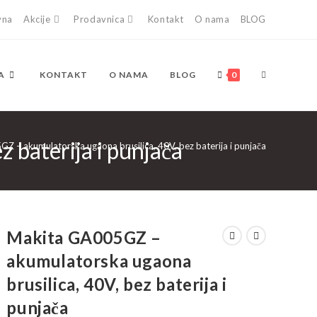
vna
Akcije
Prodavnica
Kontakt
O nama
BLOG
TOGGLE
A
KONTAKT
O NAMA
BLOG
0
 baterija i punjača
WEBSITE
 – akumulatorska ugaona brusilica, 40V, bez baterija i punjača
SEARCH
Makita GA005GZ –
akumulatorska ugaona
brusilica, 40V, bez baterija i
punjača