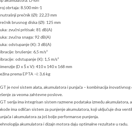
ip akumulatora: Li-ion
roj obrtaja: 8.500 min-1
nutrašnji prečnik (Ø): 22,23 mm
rečnik brusnog diska (Ø): 125 mm
uka: zvučni pritisak: 81 dB(A)
uka: zvučna snaga: 92 dB(A)
uka: odstupanje (K): 3 dB(A)
ibracije: brušenje: 6,5 m/s²
ibracije: odstupanje (K): 1,5 m/s²
imenzije (D x Š x V): 410 x 140 x 168 mm
ežina prema EPTA –i: 3,6 kg
GT je novi sistem alata, akumulatora i punjača – kombinacija inovativnog d
ešenje za veoma zahtevne poslove.
GT serija ima integrisan sistem razmene podataka između akumulatora, al
akođe ima odličan sistem za punjenje akumulatora, koji uključuje dva vent
unjača i akumulatora za još bolje performanse punjenja.
ehnologija akumulatora i dizajn motora daju optimalne rezultate u radu.