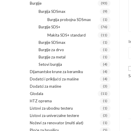
Burgije
(93)
Burgija SDSmax
(9)
Burgija probojna SDSmax
(1)
Burgije SDS+
(76)
Makita SDS+ standard
(11)
I
Burgije SDSmax
(1)
Burgije za drvo
(1)
Burgije za metal
(1)
Setovi burgija
(4)
Dijamantske krune za keramiku
(4)
S
Dodatci i priključci za mašine
(4)
Dodatci za mašine
(3)
Glodala
(11)
HTZ oprema
(1)
Listovi za ubodnu testeru
(1)
Listovi za univerzalne testere
(3)
Noževi za renovator (multi alat)
(1)
Ploče za brusilicu
(5)