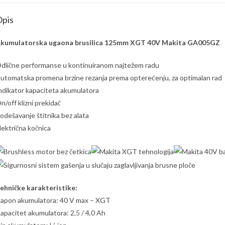
pis
kumulatorska ugaona brusilica 125mm XGT 40V Makita GA005GZ
dlične performanse u kontinuiranom najtežem radu
utomatska promena brzine rezanja prema opterećenju, za optimalan rad
ndikator kapaciteta akumulatora
n/off klizni prekidač
odešavanje štitnika bez alata
lektrična kočnica
ehničke karakteristike:
apon akumulatora: 40 V max – XGT
apacitet akumulatora: 2,5 / 4,0 Ah