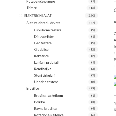
Potapajuće pumpe
(1)
Trimeri
(16)
O
ELEKTRIČNI ALAT
(250)
A
Alati za obradu drveta
(47)
Cirkularne testere
(9)
O
Diht-abrihter
(1)
A
Ger testere
(9)
I
Glodalice
(12)
O
Kekserice
(2)
P
Lančani probijač
(1)
E
Rendisaljke
(3)
Stoni cirkulari
(2)
Ubodne testere
(8)
Brusilice
(99)
Brusilica sa četkom
(1)
T
Polirke
(3)
N
Ravna brusilica
(4)
K
Rotacione šlajferice
(6)