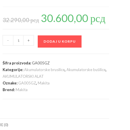
30.600,00
рсд
Originalna
Trenutna
cena
cena
32.290,00
рсд
je
je:
bila:
30.600,00 рсд
32.290,00 рсд.
Makita
-
+
DODAJ U KORPU
GA005GZ
-
akumulatorska
Šifra proizvoda:
GA005GZ
ugaona
Kategorije:
Akumulatorske brusilice
,
Akumulatorske bušilice
,
brusilica,
AKUMULATORSKI ALAT
40V,
Oznake:
GA005GZ
,
Makita
bez
Brend:
Makita
baterija
i
punjača
količina
E (0)