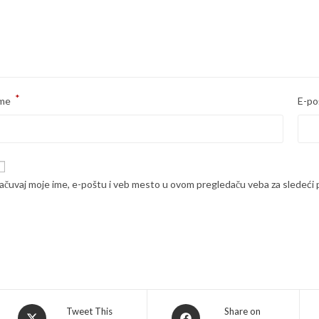
*
me
E-po
ačuvaj moje ime, e-poštu i veb mesto u ovom pregledaču veba za sledeći
Opens
Opens
Tweet This
Share on