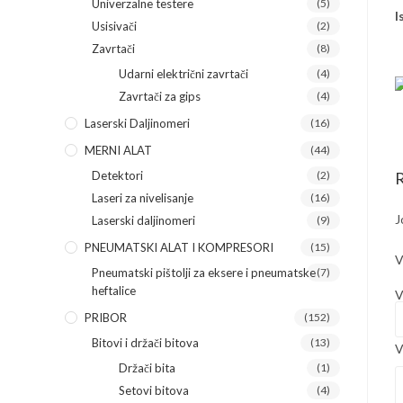
Univerzalne testere
(5)
I
Usisivači
(2)
Zavrtači
(8)
Udarni električni zavrtači
(4)
Zavrtači za gips
(4)
Laserski Daljinomeri
(16)
MERNI ALAT
(44)
Detektori
(2)
R
Laseri za nivelisanje
(16)
J
Laserski daljinomeri
(9)
PNEUMATSKI ALAT I KOMPRESORI
(15)
V
Pneumatski pištolji za eksere i pneumatske
(7)
heftalice
V
PRIBOR
(152)
Bitovi i držači bitova
(13)
V
Držači bita
(1)
Setovi bitova
(4)