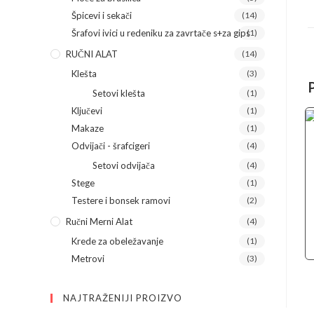
Špicevi i sekači
(14)
Šrafovi ivici u redeniku za zavrtače s+za gips
(1)
RUČNI ALAT
(14)
Klešta
(3)
Setovi klešta
(1)
Ključevi
(1)
Makaze
(1)
Odvijači - šrafcigeri
(4)
Setovi odvijača
(4)
Stege
(1)
Testere i bonsek ramovi
(2)
Ručni Merni Alat
(4)
Krede za obeležavanje
(1)
Metrovi
(3)
NAJTRAŽENIJI PROIZVO