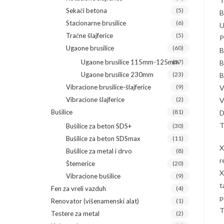
T
Sekači betona
(5)
B
Stacionarne brusilice
(6)
U
Tračne šlajferice
(5)
P
Ugaone brusilice
(60)
B
Ugaone brusilice 115mm-125mm
(37)
B
Ugaone brusilice 230mm
(23)
B
Vibracione brusilice-šlajferice
(9)
V
Vibracione šlajferice
(2)
V
Bušilice
(81)
D
T
Bušilice za beton SDS+
(30)
Bušilice za beton SDSmax
(11)
X
Bušilice za metal i drvo
(8)
r
Štemerice
(20)
X
Vibracione bušilice
(9)
t
Fen za vreli vazduh
(4)
p
Renovator (višenamenski alat)
(1)
T
Testere za metal
(2)