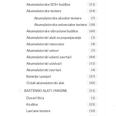
Akumulatorske SDS+ bušilice
(51)
Akumulatorske testere
(34)
Akumulatorske ubodne testere
(7)
Akumulatorske univerzalne testere
(18)
Akumulatorske vibracione bušilice
(60)
Akumulatorski alati za popunjavanje
(1)
Akumulatorski renovator
(4)
Akumulatorski setovi
(7)
Akumulatorski udarni zavrtači
(84)
Akumulatorski usisivači
(11)
Akumulatorski zavrtači
(4)
Baterije i punjači
(37)
Ostali akumulatorski alat
(43)
BAŠTENSKI ALATI I MAŠINE
(51)
Duvači lišća
(1)
Kosilice
(23)
Lančane testere
(10)