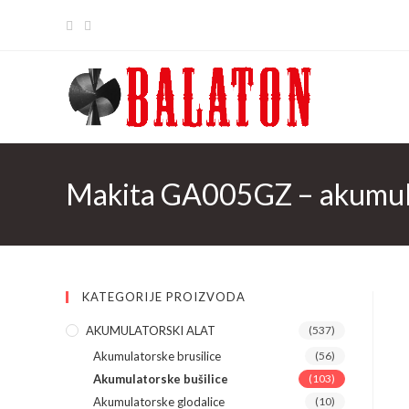
Skip
to
content
Makita GA005GZ – akumulato
KATEGORIJE PROIZVODA
AKUMULATORSKI ALAT
(537)
Akumulatorske brusilice
(56)
Akumulatorske bušilice
(103)
Akumulatorske glodalice
(10)