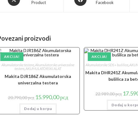
Product
Facebook
in
in
a
a
new
new
window
window
Povezani proizvodi
AKCIJA!
AKCIJA!
Akumulatorske testere
,
Akumulatorske univerzalne
Akumulatorske SDS+ bušilice
,
AKUM
testere
,
AKUMULATORSKI ALAT
Makita DHR241Z Akumul
Makita DJR186Z Akumulatorska
bušilica za be
univerzalna testera
Origina
17.59
22.989,00
рсд
Originalna
Trenutna
15.990,00
рсд
cena
20.790,00
рсд
cena
cena
je
je
je:
Dodaj u korp
bila:
Dodaj u korpu
bila:
15.990,00 рсд.
22.989,0
20.790,00 рсд.