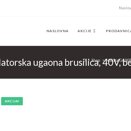
Naslo
NASLOVNA
AKCIJE
PRODAVNIC
rska ugaona brusilica, 40V, bez
>
Shop
>
Makita GA005GZ
AKCIJA!