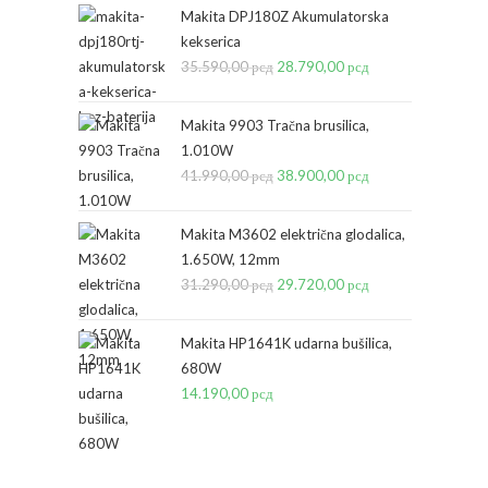
Makita DPJ180Z Akumulatorska
kekserica
35.590,00
рсд
Originalna
28.790,00
рсд
Trenutna
cena
cena
je
je:
Makita 9903 Tračna brusilica,
bila:
28.790,00 рсд.
1.010W
41.990,00
рсд
35.590,00 рсд.
Originalna
38.900,00
рсд
Trenutna
cena
cena
je
je:
Makita M3602 električna glodalica,
bila:
38.900,00 рсд.
1.650W, 12mm
31.290,00
рсд
41.990,00 рсд.
Originalna
29.720,00
рсд
Trenutna
cena
cena
je
je:
Makita HP1641K udarna bušilica,
bila:
29.720,00 рсд.
680W
14.190,00
рсд
31.290,00 рсд.