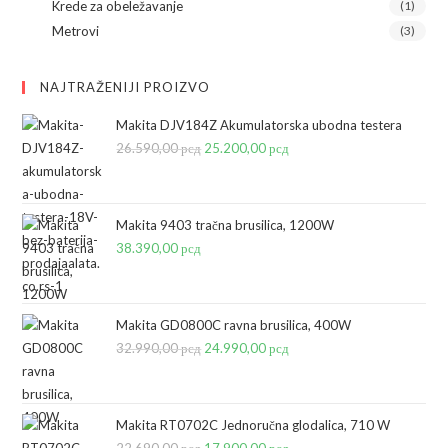
Krede za obeležavanje
(1)
Metrovi
(3)
NAJTRAŽENIJI PROIZVO
Makita DJV184Z Akumulatorska ubodna testera
26.590,00
рсд
Originalna
25.200,00
рсд
Trenutna
cena
cena
je
je:
bila:
25.200,00 рсд.
Makita 9403 tračna brusilica, 1200W
38.390,00
рсд
26.590,00 рсд.
Makita GD0800C ravna brusilica, 400W
32.990,00
рсд
Originalna
24.990,00
рсд
Trenutna
cena
cena
je
je:
bila:
24.990,00 рсд.
Makita RT0702C Jednoručna glodalica, 710 W
22.690,00
рсд
17.900,00
рсд