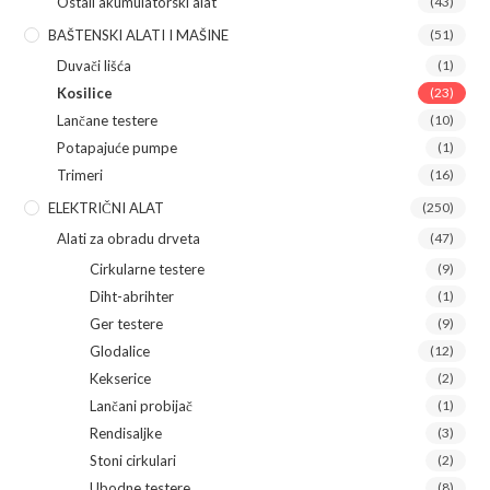
Ostali akumulatorski alat
(43)
BAŠTENSKI ALATI I MAŠINE
(51)
Duvači lišća
(1)
Kosilice
(23)
Lančane testere
(10)
Potapajuće pumpe
(1)
Trimeri
(16)
ELEKTRIČNI ALAT
(250)
Alati za obradu drveta
(47)
Cirkularne testere
(9)
Diht-abrihter
(1)
Ger testere
(9)
Glodalice
(12)
Kekserice
(2)
Lančani probijač
(1)
Rendisaljke
(3)
Stoni cirkulari
(2)
Ubodne testere
(8)