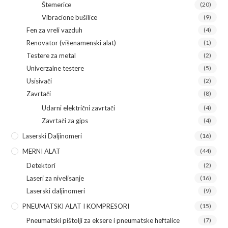
Štemerice
(20)
Vibracione bušilice
(9)
Fen za vreli vazduh
(4)
Renovator (višenamenski alat)
(1)
Testere za metal
(2)
Univerzalne testere
(5)
Usisivači
(2)
Zavrtači
(8)
Udarni električni zavrtači
(4)
Zavrtači za gips
(4)
Laserski Daljinomeri
(16)
MERNI ALAT
(44)
Detektori
(2)
Laseri za nivelisanje
(16)
Laserski daljinomeri
(9)
PNEUMATSKI ALAT I KOMPRESORI
(15)
Pneumatski pištolji za eksere i pneumatske heftalice
(7)