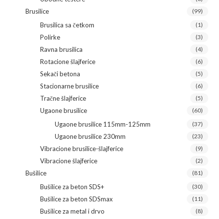
Brusilice
(99)
Brusilica sa četkom
(1)
Polirke
(3)
Ravna brusilica
(4)
Rotacione šlajferice
(6)
Sekači betona
(5)
Stacionarne brusilice
(6)
Tračne šlajferice
(5)
Ugaone brusilice
(60)
Ugaone brusilice 115mm-125mm
(37)
Ugaone brusilice 230mm
(23)
Vibracione brusilice-šlajferice
(9)
Vibracione šlajferice
(2)
Bušilice
(81)
Bušilice za beton SDS+
(30)
Bušilice za beton SDSmax
(11)
Bušilice za metal i drvo
(8)