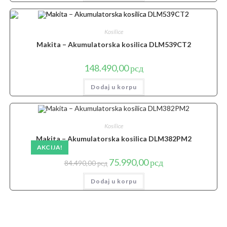
84.990,00 рсд.
Kosilice
Makita – Akumulatorska kosilica DLM539CT2
148.490,00
рсд
Dodaj u korpu
Kosilice
Makita – Akumulatorska kosilica DLM382PM2
AKCIJA!
Originalna
Trenutna
75.990,00
рсд
84.490,00
рсд
cena
cena
je
je:
Dodaj u korpu
bila:
75.990,00 рсд.
84.490,00 рсд.