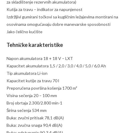
za skladištenje rezervnih akumulatora)
Kutija za travu – indikator za napunjenost
Izdržljivi gumirani točkovi sa kugličnim ležajevima montirani na
osovinama omogućavaju dobre manevarske sposobnosti
Jako čelično kućište
Tehničke karakteristike
Napon akumulatora 18 + 18 V – LXT
Kapacitet akumulatora 1,5 / 2,0 / 3,0 / 4,0 / 5,0 / 6,0 Ah
Tip akumulatora Li-ion
Kapacitet kutije za travu 70 l
Preporučena površina košenja 1700 m²
Visina sečenja 20 – 100 mm
Broj obrtaja 2.300/2.800 min-1
Širina sečenja 534 mm
Buka: zvučni pritisak 78,1 dB(A)
Buka: zvučna snaga 90,4 dB(A)
Buka: odstupanje (K) 3,4 dB(A)