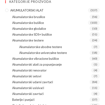
KATEGORIJE PROIZVODA
AKUMULATORSKI ALAT
(537)
Akumulatorske brusilice
(56)
Akumulatorske bušilice
(103)
Akumulatorske glodalice
(10)
Akumulatorske SDS+ bušilice
(51)
Akumulatorske testere
(34)
Akumulatorske ubodne testere
(7)
Akumulatorske univerzalne testere
(18)
Akumulatorske vibracione bušilice
(60)
Akumulatorski alati za popunjavanje
(1)
Akumulatorski renovator
(4)
Akumulatorski setovi
(7)
Akumulatorski udarni zavrtači
(84)
Akumulatorski usisivači
(11)
Akumulatorski zavrtači
(4)
Baterije i punjači
(37)