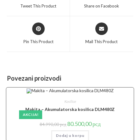
a
a
Tweet This Product
Share on Facebook
new
new
window
window
Opens
Opens
in
in
a
a
Pin This Product
Mail This Product
new
new
window
window
Povezani proizvodi
Kosilice
Makita – Akumulatorska kosilica DLM480Z
AKCIJA!
Originalna
Trenutna
80.500,00
рсд
84.990,00
рсд
cena
cena
je
je:
Dodaj u korpu
bila:
80.500,00 рсд.