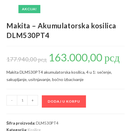
AKCIJA!
Makita – Akumulatorska kosilica
DLM530PT4
163.000,00
рсд
Originalna
Trenu
cena
cena
177.940,00
рсд
je
je:
bila:
163.00
177.940,00 рсд.
Makita DLM530PT4 akumulatorska kosilica, 4 u 1: sečenje,
sakupljanje, usitnjavanje, bočno izbacivanje
Makita
-
+
DODAJ U KORPU
-
Akumulatorska
kosilica
Šifra proizvoda:
DLM530PT4
DLM530PT4
Kategorija:
Kosilice