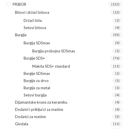
PRIBOR
(152)
Bitovi i držači bitova
(13)
Držači bita
(1)
Setovi bitova
(4)
Burgije
(93)
Burgija SDSmax
(9)
Burgija probojna SDSmax
(1)
Burgije SDS+
(76)
Makita SDS+ standard
(11)
Burgije SDSmax
(1)
Burgije za drvo
(1)
Burgije za metal
(1)
Setovi burgija
(4)
Dijamantske krune za keramiku
(4)
Dodatci i priključci za mašine
(4)
Dodatci za mašine
(3)
Glodala
(11)