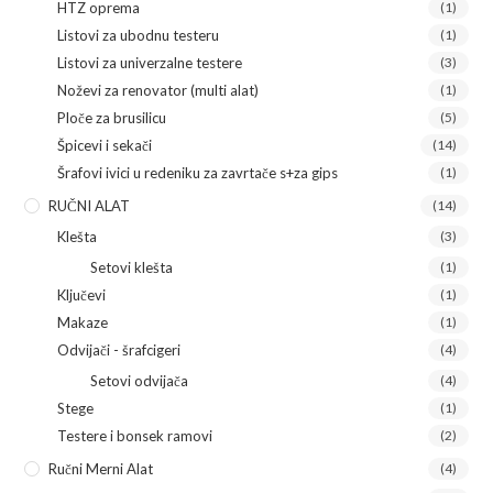
HTZ oprema
(1)
Listovi za ubodnu testeru
(1)
Listovi za univerzalne testere
(3)
Noževi za renovator (multi alat)
(1)
Ploče za brusilicu
(5)
Špicevi i sekači
(14)
Šrafovi ivici u redeniku za zavrtače s+za gips
(1)
RUČNI ALAT
(14)
Klešta
(3)
Setovi klešta
(1)
Ključevi
(1)
Makaze
(1)
Odvijači - šrafcigeri
(4)
Setovi odvijača
(4)
Stege
(1)
Testere i bonsek ramovi
(2)
Ručni Merni Alat
(4)