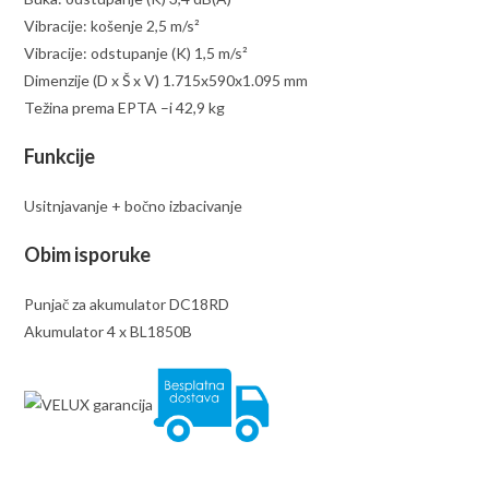
Vibracije: košenje 2,5 m/s²
Vibracije: odstupanje (K) 1,5 m/s²
Dimenzije (D x Š x V) 1.715x590x1.095 mm
Težina prema EPTA –i 42,9 kg
Funkcije
Usitnjavanje + bočno izbacivanje
Obim isporuke
Punjač za akumulator DC18RD
Akumulator 4 x BL1850B