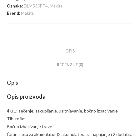
količina
Oznake:
DLM530PT4
,
Makita
Brend:
Makita
OPIS
RECENZIJE (0)
Opis
Opis proizvoda
4 u 1: sečenje, sakupljanje, usitnjavanje, bočno izbacivanje
Tihi režim
Bočno izbacivanje trave
Četiri slota za akumulator (2 akumulatora za napajanje i 2 dodatna