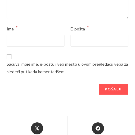
*
*
Ime
E-pošta
Sačuvaj moje ime, e-poštu i veb mesto u ovom pregledaču veba za
sledeći put kada komentarišem.
Opens
Opens
in
in