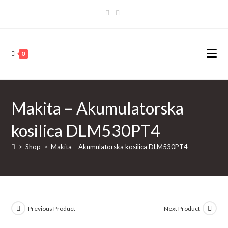
Skip
to
content
0
Makita – Akumulatorska
kosilica DLM530PT4
>
Shop
>
Makita – Akumulatorska kosilica DLM530PT4
Previous Product
Next Product