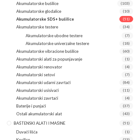
Akumulatorske bušilice
(103)
Akumulatorske glodalice
(10)
Akumulatorske SDS+ bušilice
(51)
Akumulatorske testere
(34)
Akumulatorske ubodne testere
(7)
Akumulatorske univerzalne testere
(18)
Akumulatorske vibracione bušilice
(60)
Akumulatorski alati za popunjavanje
(1)
Akumulatorski renovator
(4)
Akumulatorski setovi
(7)
Akumulatorski udarni zavrtači
(84)
Akumulatorski usisivači
(11)
Akumulatorski zavrtači
(4)
Baterije i punjači
(37)
Ostali akumulatorski alat
(43)
BAŠTENSKI ALATI I MAŠINE
(51)
Duvači lišća
(1)
Kosilice
(23)