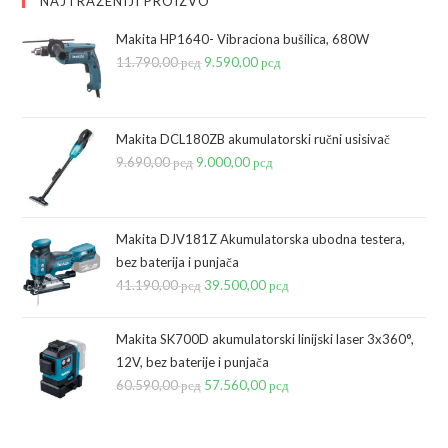
NAJTRAŽENIJI PROIZVO
Makita HP1640- Vibraciona bušilica, 680W
11.790,00
рсд
Originalna
9.590,00
рсд
Trenutna
cena
cena
je
je:
bila:
9.590,00 рсд.
Makita DCL180ZB akumulatorski ručni usisivač
9.690,00
рсд
Originalna
9.000,00
11.790,00 рсд.
рсд
Trenutna
cena
cena
je
je:
bila:
9.000,00 рсд.
Makita DJV181Z Akumulatorska ubodna testera,
bez baterija i punjača
9.690,00 рсд.
41.190,00
рсд
Originalna
39.500,00
рсд
Trenutna
cena
cena
je
je:
Makita SK700D akumulatorski linijski laser 3x360°,
bila:
39.500,00 рсд.
12V, bez baterije i punjača
60.590,00
рсд
41.190,00 рсд.
Originalna
57.560,00
рсд
Trenutna
cena
cena
je
je: