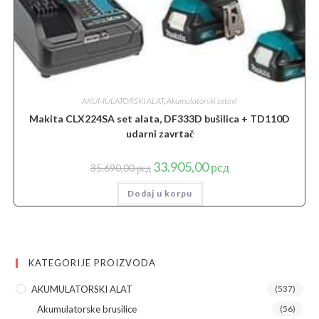
AKUMULATORSKI ALAT
,
Akumulatorski setovi
Makita CLX224SA set alata, DF333D bušilica + TD110D
udarni zavrtač
Originalna
Trenutna
33.905,00
рсд
35.690,00
рсд
cena
cena
je
je:
Dodaj u korpu
bila:
33.905,00 рсд.
35.690,00 рсд.
KATEGORIJE PROIZVODA
AKUMULATORSKI ALAT
(537)
Akumulatorske brusilice
(56)