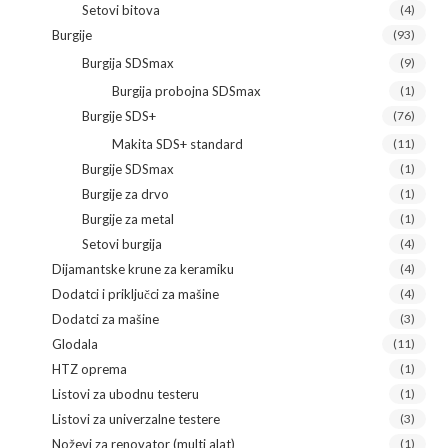
Setovi bitova
(4)
Burgije
(93)
Burgija SDSmax
(9)
Burgija probojna SDSmax
(1)
Burgije SDS+
(76)
Makita SDS+ standard
(11)
Burgije SDSmax
(1)
Burgije za drvo
(1)
Burgije za metal
(1)
Setovi burgija
(4)
Dijamantske krune za keramiku
(4)
Dodatci i priključci za mašine
(4)
Dodatci za mašine
(3)
Glodala
(11)
HTZ oprema
(1)
Listovi za ubodnu testeru
(1)
Listovi za univerzalne testere
(3)
Noževi za renovator (multi alat)
(1)