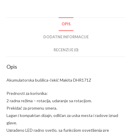
OPIS
DODATNE INFORMACIJE
RECENZIJE (0)
Opis
Akumulatorska bušilica-čekić Makita DHR171Z
Prednosti za korisnika:
2 radna režima – rotacija, udaranje sa rotacijom.
Prekidač za promenu smera.
Lagan i kompaktan dizajn, odličan za uska mesta i radove iznad
glave.
Ugrađeno LED radno svetlo, sa funkcijom osvetljenja pre