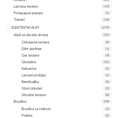
Lančane testere
(10)
Potapajuće pumpe
(1)
Trimeri
(16)
ELEKTRIČNI ALAT
(250)
Alati za obradu drveta
(47)
Cirkularne testere
(9)
Diht-abrihter
(1)
Ger testere
(9)
Glodalice
(12)
Kekserice
(2)
Lančani probijač
(1)
Rendisaljke
(3)
Stoni cirkulari
(2)
Ubodne testere
(8)
Brusilice
(99)
Brusilica sa četkom
(1)
Polirke
(3)