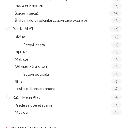
Ploče za brusilicu
(5)
Špicevi i sekači
(14)
Šrafovi ivici u redeniku za zavrtače s+za gips
(1)
RUČNI ALAT
(14)
Klešta
(3)
Setovi klešta
(1)
Ključevi
(1)
Makaze
(1)
Odvijači - šrafcigeri
(4)
Setovi odvijača
(4)
Stege
(1)
Testere i bonsek ramovi
(2)
Ručni Merni Alat
(4)
Krede za obeležavanje
(1)
Metrovi
(3)