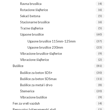
Ravna brusilica
(4)
Rotacione šlajferice
(6)
Sekači betona
(5)
Stacionarne brusilice
(6)
Tračne šlajferice
(5)
Ugaone brusilice
(60)
Ugaone brusilice 115mm-125mm
(37)
Ugaone brusilice 230mm
(23)
Vibracione brusilice-šlajferice
(9)
Vibracione šlajferice
(2)
Bušilice
(81)
Bušilice za beton SDS+
(30)
Bušilice za beton SDSmax
(11)
Bušilice za metal i drvo
(8)
Štemerice
(20)
Vibracione bušilice
(9)
Fen za vreli vazduh
(4)
Renovator (višenamenski alat)
(1)