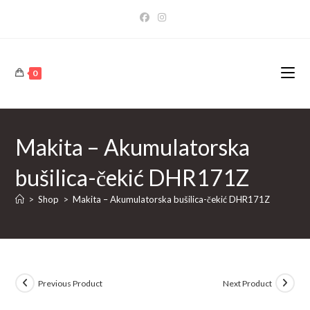
Skip
to
content
0
Makita – Akumulatorska
bušilica-čekić DHR171Z
>
Shop
>
Makita – Akumulatorska bušilica-čekić DHR171Z
Previous Product
Next Product