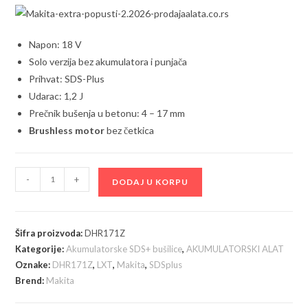
23.990,00 рсд.
Napon: 18 V
Solo verzija bez akumulatora i punjača
Prihvat: SDS-Plus
Udarac: 1,2 J
Prečnik bušenja u betonu: 4 – 17 mm
Brushless motor
bez četkica
Makita
-
+
DODAJ U KORPU
-
Akumulatorska
bušilica-
Šifra proizvoda:
DHR171Z
čekić
Kategorije:
Akumulatorske SDS+ bušilice
,
AKUMULATORSKI ALAT
DHR171Z
Oznake:
DHR171Z
,
LXT
,
Makita
,
SDSplus
količina
Brend:
Makita