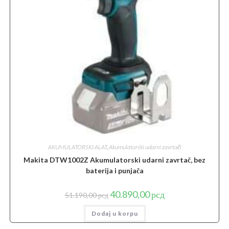
AKUMULATORSKI ALAT
,
Akumulatorski udarni zavrtači
Makita DTW1002Z Akumulatorski udarni zavrtač, bez
baterija i punjača
Originalna
Trenutna
40.890,00
рсд
51.190,00
рсд
cena
cena
je
je:
Dodaj u korpu
bila:
40.890,00 рсд.
51.190,00 рсд.