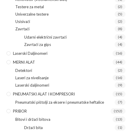
Testere za metal
(2)
Univerzalne testere
(5)
Usisivači
(2)
Zavrtači
(8)
Udarni električni zavrtači
(4)
Zavrtači za gips
(4)
Laserski Daljinomeri
(16)
MERNI ALAT
(44)
Detektori
(2)
Laseri za nivelisanje
(16)
Laserski daljinomeri
(9)
PNEUMATSKI ALAT I KOMPRESORI
(15)
Pneumatski pištolji za eksere i pneumatske heftalice
(7)
PRIBOR
(152)
Bitovi i držači bitova
(13)
Držači bita
(1)