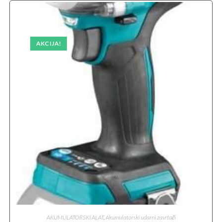
AKCIJA!
AKUMULATORSKI ALAT
,
Akumulatorski udarni zavrtači