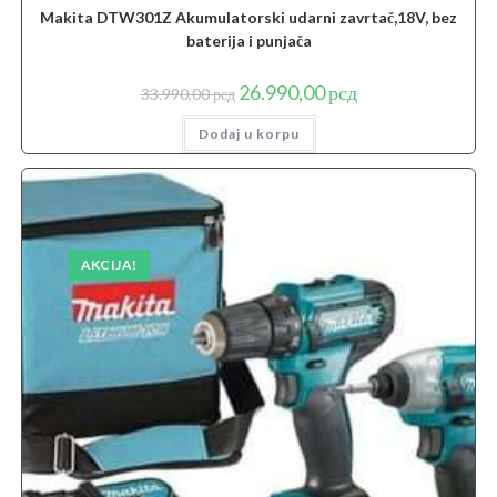
Makita DTW301Z Akumulatorski udarni zavrtač,18V, bez
baterija i punjača
Originalna
Trenutna
26.990,00
рсд
33.990,00
рсд
cena
cena
je
je:
Dodaj u korpu
bila:
26.990,00 рсд.
33.990,00 рсд.
AKCIJA!