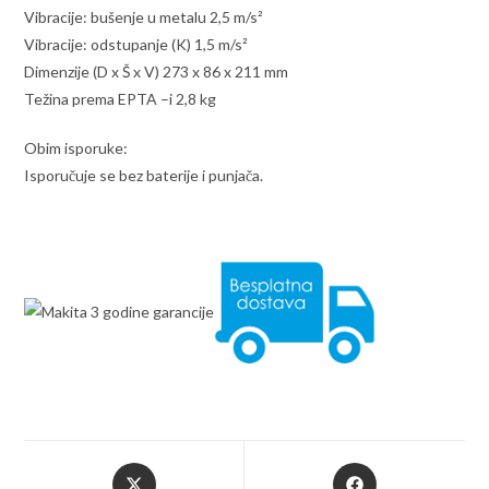
Vibracije: bušenje u metalu 2,5 m/s²
Vibracije: odstupanje (K) 1,5 m/s²
Dimenzije (D x Š x V) 273 x 86 x 211 mm
Težina prema EPTA –i 2,8 kg
Obim isporuke:
Isporučuje se bez baterije i punjača.
Opens
Opens