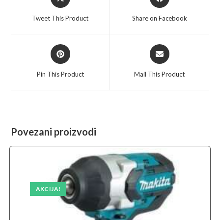
in
in
a
a
Tweet This Product
Share on Facebook
new
new
window
window
Opens
Opens
in
in
a
a
Pin This Product
Mail This Product
new
new
window
window
Povezani proizvodi
AKCIJA!