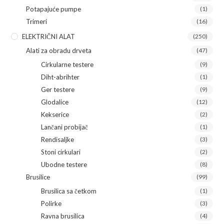
Potapajuće pumpe
(1)
Trimeri
(16)
ELEKTRIČNI ALAT
(250)
Alati za obradu drveta
(47)
Cirkularne testere
(9)
Diht-abrihter
(1)
Ger testere
(9)
Glodalice
(12)
Kekserice
(2)
Lančani probijač
(1)
Rendisaljke
(3)
Stoni cirkulari
(2)
Ubodne testere
(8)
Brusilice
(99)
Brusilica sa četkom
(1)
Polirke
(3)
Ravna brusilica
(4)