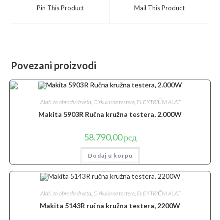
a
a
Pin This Product
Mail This Product
new
new
window
window
Povezani proizvodi
Alati za obradu drveta
,
Cirkularne testere
,
ELEKTRIČNI ALAT
Makita 5903R Ručna kružna testera, 2.000W
58.790,00
рсд
Dodaj u korpu
Alati za obradu drveta
,
Cirkularne testere
,
ELEKTRIČNI ALAT
Makita 5143R ručna kružna testera, 2200W