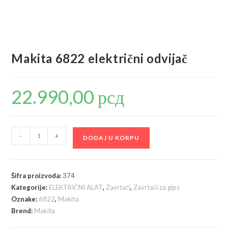
Makita 6822 električni odvijač
22.990,00
рсд
Makita
-
+
DODAJ U KORPU
6822
električni
odvijač
Šifra proizvoda:
374
količina
Kategorije:
ELEKTRIČNI ALAT
,
Zavrtači
,
Zavrtači za gips
Oznake:
6822
,
Makita
Brend:
Makita