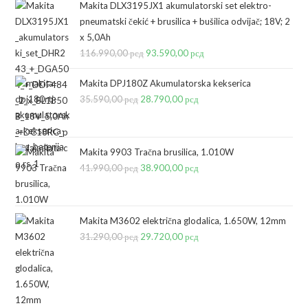
Makita DLX3195JX1 akumulatorski set elektro-
pneumatski čekić + brusilica + bušilica odvijač; 18V; 2
x 5,0Ah
116.990,00
рсд
Originalna
93.590,00
рсд
Trenutna
cena
cena
Makita DPJ180Z Akumulatorska kekserica
je
je:
35.590,00
рсд
Originalna
28.790,00
рсд
Trenutna
bila:
93.590,00 рсд.
cena
cena
116.990,00 рсд.
je
je:
bila:
28.790,00 рсд.
Makita 9903 Tračna brusilica, 1.010W
41.990,00
рсд
35.590,00 рсд.
Originalna
38.900,00
рсд
Trenutna
cena
cena
je
je:
bila:
38.900,00 рсд.
Makita M3602 električna glodalica, 1.650W, 12mm
31.290,00
рсд
41.990,00 рсд.
Originalna
29.720,00
рсд
Trenutna
cena
cena
je
je:
bila:
29.720,00 рсд.
31.290,00 рсд.