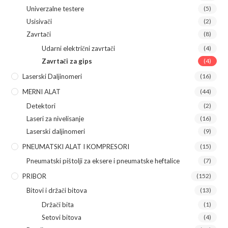
Univerzalne testere
(5)
Usisivači
(2)
Zavrtači
(8)
Udarni električni zavrtači
(4)
Zavrtači za gips
(4)
Laserski Daljinomeri
(16)
MERNI ALAT
(44)
Detektori
(2)
Laseri za nivelisanje
(16)
Laserski daljinomeri
(9)
PNEUMATSKI ALAT I KOMPRESORI
(15)
Pneumatski pištolji za eksere i pneumatske heftalice
(7)
PRIBOR
(152)
Bitovi i držači bitova
(13)
Držači bita
(1)
Setovi bitova
(4)