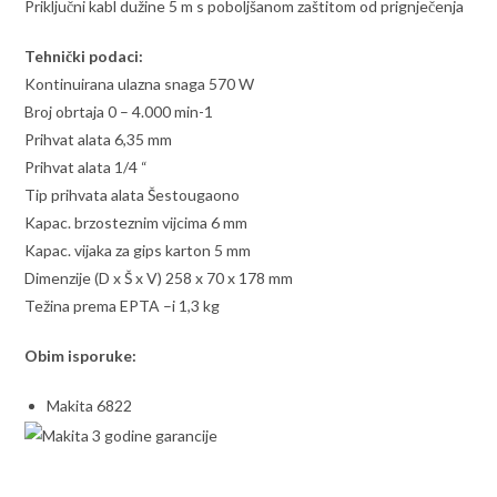
Priključni kabl dužine 5 m s poboljšanom zaštitom od prignječenja
Tehnički podaci:
Kontinuirana ulazna snaga 570 W
Broj obrtaja 0 – 4.000 min-1
Prihvat alata 6,35 mm
Prihvat alata 1/4 “
Tip prihvata alata Šestougaono
Kapac. brzosteznim vijcima 6 mm
Kapac. vijaka za gips karton 5 mm
Dimenzije (D x Š x V) 258 x 70 x 178 mm
Težina prema EPTA –i 1,3 kg
Obim isporuke:
Makita 6822