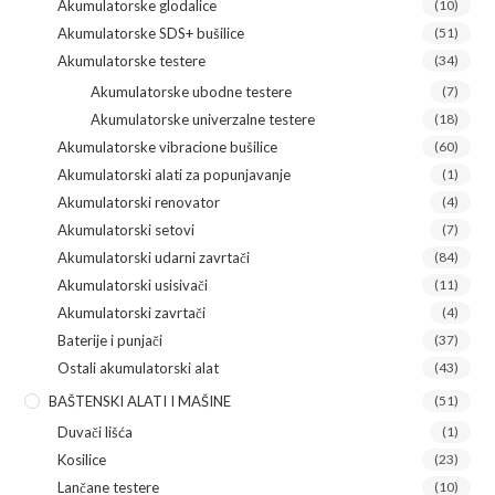
Akumulatorske glodalice
(10)
Akumulatorske SDS+ bušilice
(51)
Akumulatorske testere
(34)
Akumulatorske ubodne testere
(7)
Akumulatorske univerzalne testere
(18)
Akumulatorske vibracione bušilice
(60)
Akumulatorski alati za popunjavanje
(1)
Akumulatorski renovator
(4)
Akumulatorski setovi
(7)
Akumulatorski udarni zavrtači
(84)
Akumulatorski usisivači
(11)
Akumulatorski zavrtači
(4)
Baterije i punjači
(37)
Ostali akumulatorski alat
(43)
BAŠTENSKI ALATI I MAŠINE
(51)
Duvači lišća
(1)
Kosilice
(23)
Lančane testere
(10)