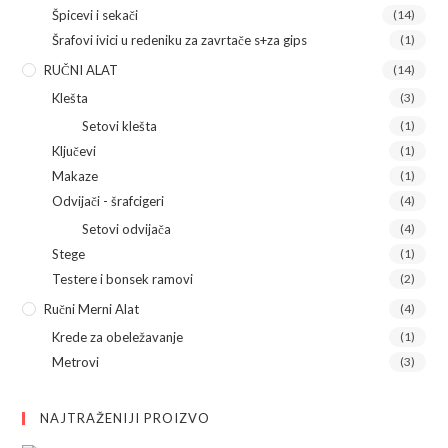
Špicevi i sekači
(14)
Šrafovi ivici u redeniku za zavrtače s+za gips
(1)
RUČNI ALAT
(14)
Klešta
(3)
Setovi klešta
(1)
Ključevi
(1)
Makaze
(1)
Odvijači - šrafcigeri
(4)
Setovi odvijača
(4)
Stege
(1)
Testere i bonsek ramovi
(2)
Ručni Merni Alat
(4)
Krede za obeležavanje
(1)
Metrovi
(3)
NAJTRAŽENIJI PROIZVO