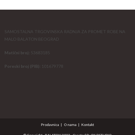
SAMOSTALNA TRGOVINSKA RADNJA ZA PROMET ROBE NA
MALO BALATON BEOGRAD
Matični broj:
53683185
Poreski broj (PIB):
101679778
Prodavnica
O nama
Kontakt