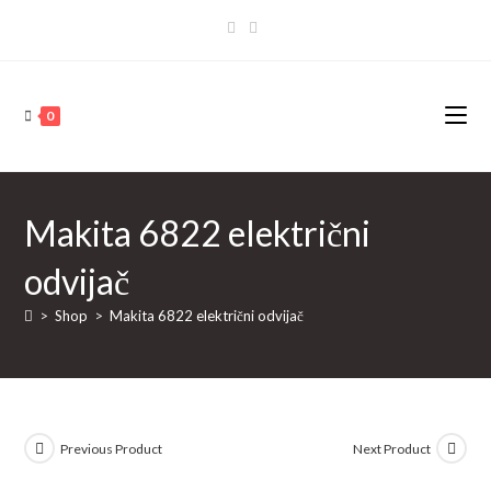
Skip
to
content
0
Makita 6822 električni
odvijač
>
Shop
>
Makita 6822 električni odvijač
Previous Product
Next Product