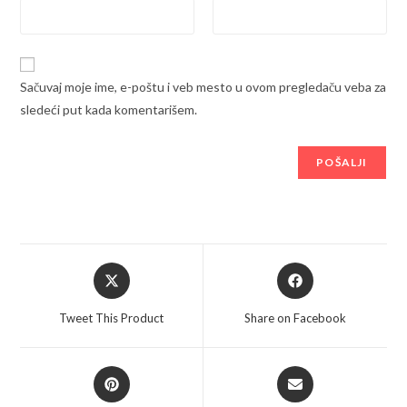
Sačuvaj moje ime, e-poštu i veb mesto u ovom pregledaču veba za
sledeći put kada komentarišem.
Opens
Opens
in
in
a
a
Tweet This Product
Share on Facebook
new
new
window
window
Opens
Opens
in
in