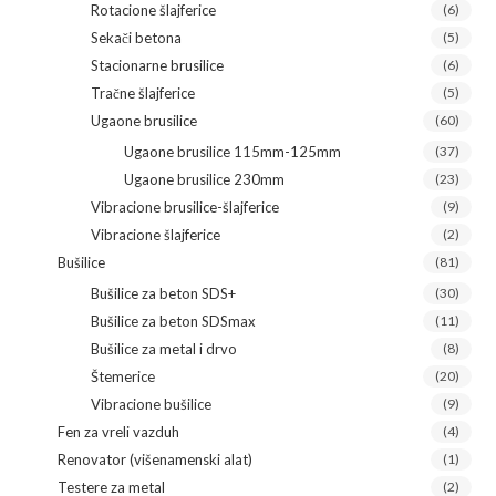
Rotacione šlajferice
(6)
Sekači betona
(5)
Stacionarne brusilice
(6)
Tračne šlajferice
(5)
Ugaone brusilice
(60)
Ugaone brusilice 115mm-125mm
(37)
Ugaone brusilice 230mm
(23)
Vibracione brusilice-šlajferice
(9)
Vibracione šlajferice
(2)
Bušilice
(81)
Bušilice za beton SDS+
(30)
Bušilice za beton SDSmax
(11)
Bušilice za metal i drvo
(8)
Štemerice
(20)
Vibracione bušilice
(9)
Fen za vreli vazduh
(4)
Renovator (višenamenski alat)
(1)
Testere za metal
(2)