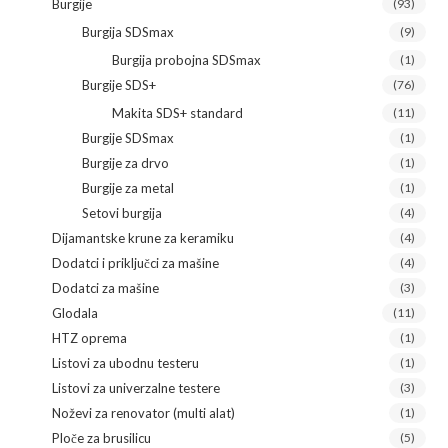
Burgije
(93)
Burgija SDSmax
(9)
Burgija probojna SDSmax
(1)
Burgije SDS+
(76)
Makita SDS+ standard
(11)
Burgije SDSmax
(1)
Burgije za drvo
(1)
Burgije za metal
(1)
Setovi burgija
(4)
Dijamantske krune za keramiku
(4)
Dodatci i priključci za mašine
(4)
Dodatci za mašine
(3)
Glodala
(11)
HTZ oprema
(1)
Listovi za ubodnu testeru
(1)
Listovi za univerzalne testere
(3)
Noževi za renovator (multi alat)
(1)
Ploče za brusilicu
(5)