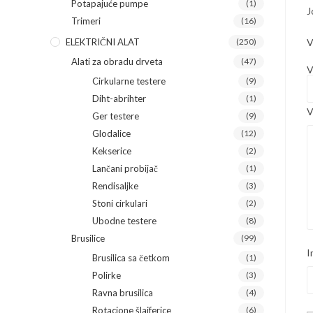
Potapajuće pumpe
(1)
J
Trimeri
(16)
ELEKTRIČNI ALAT
(250)
V
Alati za obradu drveta
(47)
V
Cirkularne testere
(9)
Diht-abrihter
(1)
V
Ger testere
(9)
Glodalice
(12)
Kekserice
(2)
Lančani probijač
(1)
Rendisaljke
(3)
Stoni cirkulari
(2)
Ubodne testere
(8)
Brusilice
(99)
I
Brusilica sa četkom
(1)
Polirke
(3)
Ravna brusilica
(4)
Rotacione šlajferice
(6)