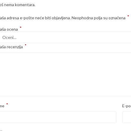
oš nema komentara.
*
aša adresa e-pošte neće biti objavljena.
Neophodna polja su označena
*
aša ocena
*
aša recenzija
*
me
E-po