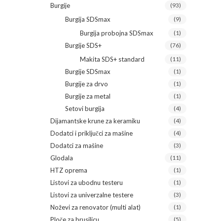
Burgije
(93)
Burgija SDSmax
(9)
Burgija probojna SDSmax
(1)
Burgije SDS+
(76)
Makita SDS+ standard
(11)
Burgije SDSmax
(1)
Burgije za drvo
(1)
Burgije za metal
(1)
Setovi burgija
(4)
Dijamantske krune za keramiku
(4)
Dodatci i priključci za mašine
(4)
Dodatci za mašine
(3)
Glodala
(11)
HTZ oprema
(1)
Listovi za ubodnu testeru
(1)
Listovi za univerzalne testere
(3)
Noževi za renovator (multi alat)
(1)
Ploče za brusilicu
(5)