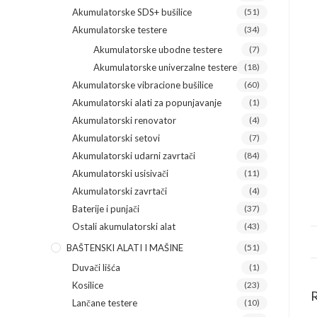
Akumulatorske SDS+ bušilice
(51)
Akumulatorske testere
(34)
Akumulatorske ubodne testere
(7)
Akumulatorske univerzalne testere
(18)
Akumulatorske vibracione bušilice
(60)
Akumulatorski alati za popunjavanje
(1)
Akumulatorski renovator
(4)
Akumulatorski setovi
(7)
Akumulatorski udarni zavrtači
(84)
Akumulatorski usisivači
(11)
Akumulatorski zavrtači
(4)
Baterije i punjači
(37)
Ostali akumulatorski alat
(43)
BAŠTENSKI ALATI I MAŠINE
(51)
Duvači lišća
(1)
Kosilice
(23)
R
Lančane testere
(10)