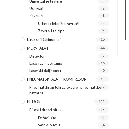
Univerzalne testere
(5)
Usisivači
(2)
Zavrtači
(8)
Udarni električni zavrtači
(4)
Zavrtači za gips
(4)
Laserski Daljinomeri
(16)
MERNI ALAT
(44)
Detektori
(2)
Laseri za nivelisanje
(16)
Laserski daljinomeri
(9)
PNEUMATSKI ALAT I KOMPRESORI
(15)
Pneumatski pištolji za eksere i pneumatske
(7)
heftalice
PRIBOR
(152)
Bitovi i držači bitova
(13)
Držači bita
(1)
Setovi bitova
(4)