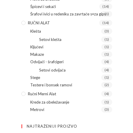
Špicevi i sekači
(14)
Šrafovi ivici u redeniku za zavrtače s+za gips
(1)
RUČNI ALAT
(14)
Klešta
(3)
Setovi klešta
(1)
Ključevi
(1)
Makaze
(1)
Odvijači - šrafcigeri
(4)
Setovi odvijača
(4)
Stege
(1)
Testere i bonsek ramovi
(2)
Ručni Merni Alat
(4)
Krede za obeležavanje
(1)
Metrovi
(3)
NAJTRAŽENIJI PROIZVO