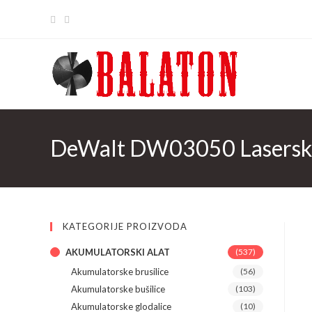
Skip
to
content
DeWalt DW03050 Laserski
KATEGORIJE PROIZVODA
AKUMULATORSKI ALAT
(537)
Akumulatorske brusilice
(56)
Akumulatorske bušilice
(103)
Akumulatorske glodalice
(10)