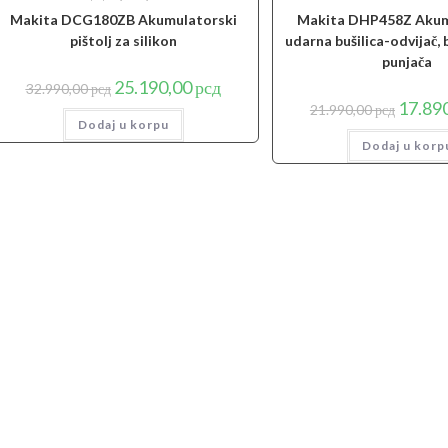
Makita DCG180ZB Akumulatorski
Makita DHP458Z Akum
pištolj za silikon
udarna bušilica-odvijač, 
punjača
Originalna
Trenutna
25.190,00
рсд
32.990,00
рсд
cena
cena
Origina
17.89
21.990,00
рсд
je
je:
cena
Dodaj u korpu
bila:
25.190,00 рсд.
je
32.990,00 рсд.
Dodaj u korp
bila:
21.990,0