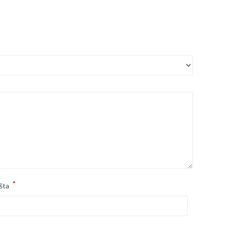
*
šta