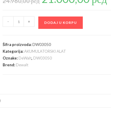
24.960,00
рсд
je
je:
bila:
21.000,00 рсд
24.960,00 рсд.
DeWalt
-
+
DODAJ U KORPU
DW03050
Laserski
metar,
Šifra proizvoda:
DW03050
50m
Kategorija:
AKUMULATORSKI ALAT
količina
Oznake:
DeWalt
,
DW03050
Brend:
Dewalt
)