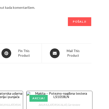
 put kada komentarišem.
Opens
Opens
Pin This
Mail This
Product
Product
in
in
a
a
new
new
window
window
AKCIJA!
AKUMULATORSKI
AKUMULATORSKI ALAT
,
Ger testere