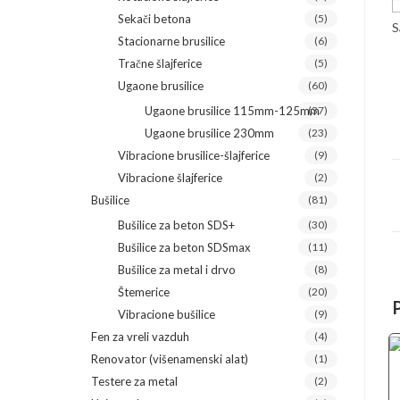
Sekači betona
(5)
S
Stacionarne brusilice
(6)
Tračne šlajferice
(5)
Ugaone brusilice
(60)
Ugaone brusilice 115mm-125mm
(37)
Ugaone brusilice 230mm
(23)
Vibracione brusilice-šlajferice
(9)
Vibracione šlajferice
(2)
Bušilice
(81)
Bušilice za beton SDS+
(30)
Bušilice za beton SDSmax
(11)
Bušilice za metal i drvo
(8)
Štemerice
(20)
Vibracione bušilice
(9)
Fen za vreli vazduh
(4)
Renovator (višenamenski alat)
(1)
Testere za metal
(2)