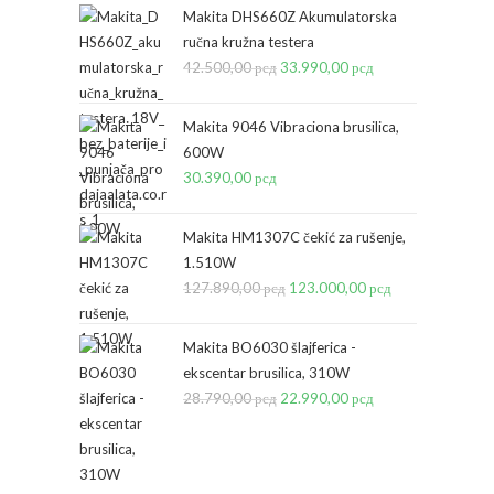
Makita DHS660Z Akumulatorska
ručna kružna testera
42.500,00
рсд
Originalna
33.990,00
рсд
Trenutna
cena
cena
je
je:
Makita 9046 Vibraciona brusilica,
bila:
33.990,00 рсд.
600W
30.390,00
рсд
42.500,00 рсд.
Makita HM1307C čekić za rušenje,
1.510W
127.890,00
рсд
Originalna
123.000,00
рсд
Trenutna
cena
cena
je
je:
Makita BO6030 šlajferica -
bila:
123.000,00 рсд
ekscentar brusilica, 310W
28.790,00
рсд
Originalna
22.990,00
127.890,00 рсд.
рсд
Trenutna
cena
cena
je
je:
bila:
22.990,00 рсд.