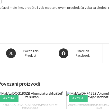
ačuvaj moje ime, e-poštu i veb mesto u ovom pregledaču veba za sledeći
Opens
Opens
Tweet This
Share on
Product
Facebook
in
in
a
a
new
new
window
window
Povezani proizvodi
AKCIJA!
AKCIJA!
AKUMULATORSKI ALAT
,
Akumulatorski alati za
Akumulatorske vibracione bušilice
,
popunjavanje
ALAT