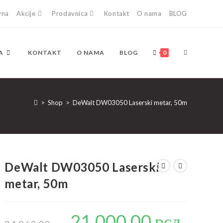
vna
Akcije
Prodavnica
Kontakt
O nama
BLOG
TOGGLE
A
KONTAKT
O NAMA
BLOG
0
WEBSITE
>
Shop
>
DeWalt DW03050 Laserski metar, 50m
SEARCH
DeWalt DW03050 Laserski
metar, 50m
21.000,00
рсд
Originalna
Trenutna
cena
cena