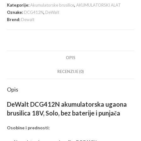
brusilica
Kategorije:
Akumulatorske brusilice
,
AKUMULATORSKI ALAT
18V,
Oznake:
DCG412N
,
DeWalt
Solo,
Brend:
Dewalt
bez
baterije
i
punjača
količina
OPIS
RECENZIJE (0)
Opis
DeWalt DCG412N akumulatorska ugaona
brusilica 18V, Solo, bez baterije i punjača
Osobine i prednosti: