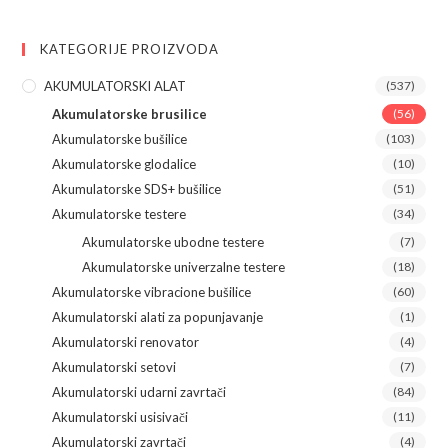
KATEGORIJE PROIZVODA
AKUMULATORSKI ALAT
(537)
Akumulatorske brusilice
(56)
Akumulatorske bušilice
(103)
Akumulatorske glodalice
(10)
Akumulatorske SDS+ bušilice
(51)
Akumulatorske testere
(34)
Akumulatorske ubodne testere
(7)
Akumulatorske univerzalne testere
(18)
Akumulatorske vibracione bušilice
(60)
Akumulatorski alati za popunjavanje
(1)
Akumulatorski renovator
(4)
Akumulatorski setovi
(7)
Akumulatorski udarni zavrtači
(84)
Akumulatorski usisivači
(11)
Akumulatorski zavrtači
(4)