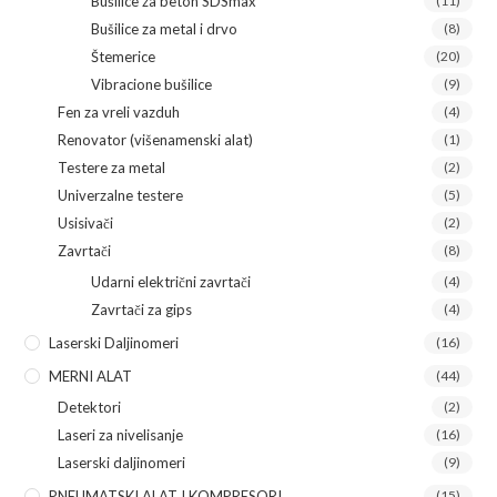
Bušilice za beton SDSmax
(11)
Bušilice za metal i drvo
(8)
Štemerice
(20)
Vibracione bušilice
(9)
Fen za vreli vazduh
(4)
Renovator (višenamenski alat)
(1)
Testere za metal
(2)
Univerzalne testere
(5)
Usisivači
(2)
Zavrtači
(8)
Udarni električni zavrtači
(4)
Zavrtači za gips
(4)
Laserski Daljinomeri
(16)
MERNI ALAT
(44)
Detektori
(2)
Laseri za nivelisanje
(16)
Laserski daljinomeri
(9)
PNEUMATSKI ALAT I KOMPRESORI
(15)