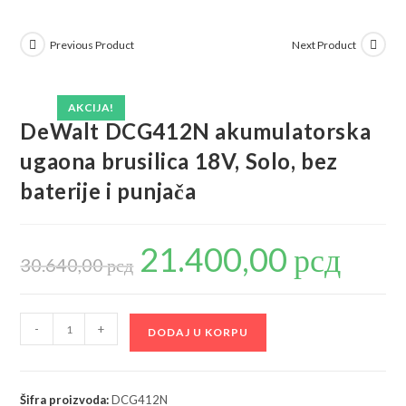
Previous Product
Next Product
AKCIJA!
DeWalt DCG412N akumulatorska
ugaona brusilica 18V, Solo, bez
baterije i punjača
21.400,00
рсд
Originalna
Trenutna
cena
cena
30.640,00
рсд
je
je:
bila:
21.400,00 р
30.640,00 рсд.
DeWalt
-
+
DODAJ U KORPU
DCG412N
akumulatorska
ugaona
Šifra proizvoda:
DCG412N