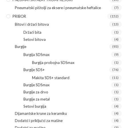
Pneumatski pištolji za eksere i pneumatske heftalice
(7)
PRIBOR
(152)
Bitovi i držači bitova
(13)
Držači bita
(1)
Setovi bitova
(4)
Burgije
(93)
Burgija SDSmax
(9)
Burgija probojna SDSmax
(1)
Burgije SDS+
(76)
Makita SDS+ standard
(11)
Burgije SDSmax
(1)
Burgije za drvo
(1)
Burgije za metal
(1)
Setovi burgija
(4)
Dijamantske krune za keramiku
(4)
Dodatci i priključci za mašine
(4)
Dodatci za mašine
(3)