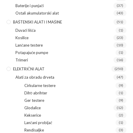
Baterije i punjači
(37)
Ostali akumulatorski alat
(43)
BAŠTENSKI ALATI I MAŠINE
(51)
Duvači lišća
(1)
Kosilice
(23)
Lančane testere
(10)
Potapajuće pumpe
(1)
Trimeri
(16)
ELEKTRIČNI ALAT
(250)
Alati za obradu drveta
(47)
Cirkularne testere
(9)
Diht-abrihter
(1)
Ger testere
(9)
Glodalice
(12)
Kekserice
(2)
Lančani probijač
(1)
Rendisaljke
(3)