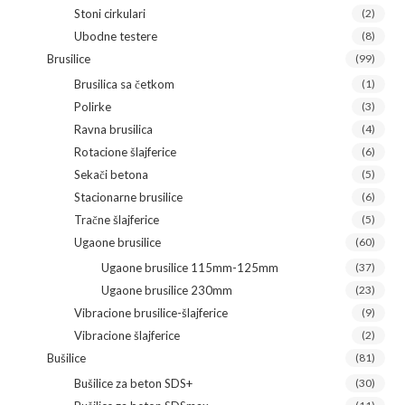
Stoni cirkulari
(2)
Ubodne testere
(8)
Brusilice
(99)
Brusilica sa četkom
(1)
Polirke
(3)
Ravna brusilica
(4)
Rotacione šlajferice
(6)
Sekači betona
(5)
Stacionarne brusilice
(6)
Tračne šlajferice
(5)
Ugaone brusilice
(60)
Ugaone brusilice 115mm-125mm
(37)
Ugaone brusilice 230mm
(23)
Vibracione brusilice-šlajferice
(9)
Vibracione šlajferice
(2)
Bušilice
(81)
Bušilice za beton SDS+
(30)