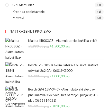
Ručni Merni Alat
(4)
Krede za obeležavanje
(1)
Metrovi
(3)
NAJTRAŽENIJI PROIZVO
Makita HR003GZ - Akumulatorska bušilica-čekić
51.990,00
рсд
Originalna
41.500,00
рсд
Trenutna
cena
cena
je
je:
bila:
41.500,00 рсд.
Bosch GSR 185-li Akumulatorska bušilica-šrafilica-
odvrtač 2x2.0Ah 06019K3000
51.990,00 рсд.
27.720,00
рсд
Originalna
21.000,00
рсд
Trenutna
cena
cena
je
je:
Bosch GBH 18V-34 CF -Akumulatorski elektro-
bila:
21.000,00 рсд.
pneumatski čekić Solo; bez baterije i punjača; SDS
plus (0611914021)
27.720,00 рсд.
92.724,00
рсд
Originalna
70.810,00
рсд
Trenutna