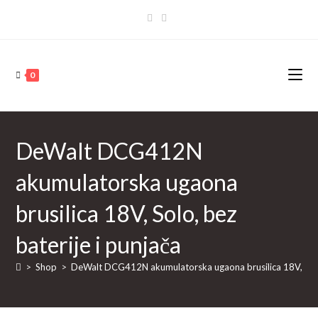
Skip
to
content
0
DeWalt DCG412N
akumulatorska ugaona
brusilica 18V, Solo, bez
baterije i punjača
>
Shop
>
DeWalt DCG412N akumulatorska ugaona brusilica 18V, Solo,