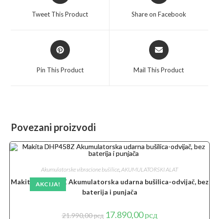
a
a
Tweet This Product
Share on Facebook
new
new
window
window
Opens
Opens
in
in
a
a
Pin This Product
Mail This Product
new
new
window
window
Povezani proizvodi
Akumulatorske vibracione bušilice
,
AKUMULATORSKI ALAT
Makita DHP458Z Akumulatorska udarna bušilica-odvijač, bez
AKCIJA!
baterija i punjača
Originalna
Trenutna
17.890,00
рсд
21.990,00
рсд