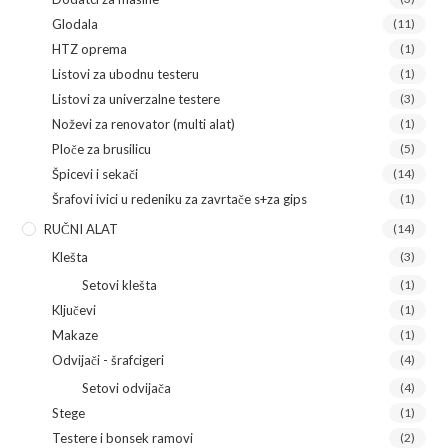
Glodala
(11)
HTZ oprema
(1)
Listovi za ubodnu testeru
(1)
Listovi za univerzalne testere
(3)
Noževi za renovator (multi alat)
(1)
Ploče za brusilicu
(5)
Špicevi i sekači
(14)
Šrafovi ivici u redeniku za zavrtače s+za gips
(1)
RUČNI ALAT
(14)
Klešta
(3)
Setovi klešta
(1)
Ključevi
(1)
Makaze
(1)
Odvijači - šrafcigeri
(4)
Setovi odvijača
(4)
Stege
(1)
Testere i bonsek ramovi
(2)