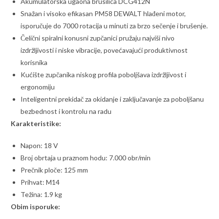
Akumulatorska ugaona brusilica DCG412N
Snažan i visoko efikasan PM58 DEWALT hlađeni motor,
isporučuje do 7000 rotacija u minuti za brzo sečenje i brušenje.
Čelični spiralni konusni zupčanici pružaju najviši nivo
izdržljivosti i niske vibracije, povećavajući produktivnost
korisnika
Kućište zupčanika niskog profila poboljšava izdržljivost i
ergonomiju
Inteligentni prekidač za okidanje i zaključavanje za poboljšanu
bezbednost i kontrolu na radu
Karakteristike:
Napon: 18 V
Broj obrtaja u praznom hodu: 7.000 obr/min
Prečnik ploče: 125 mm
Prihvat: M14
Težina: 1.9 kg
Obim isporuke: