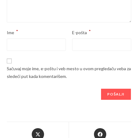
*
*
Ime
E-pošta
Sačuvaj moje ime, e-poštu i veb mesto u ovom pregledaču veba za
sledeći put kada komentarišem.
Opens
Opens
in
in