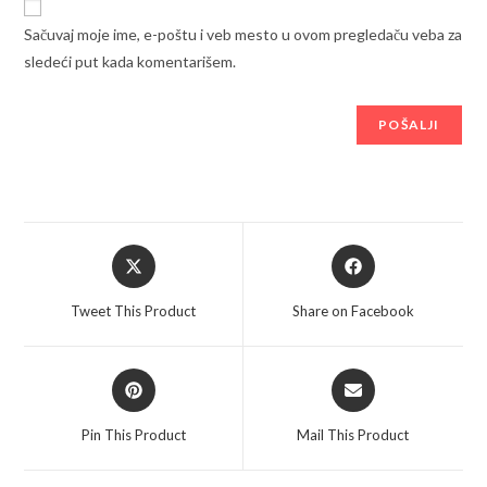
Sačuvaj moje ime, e-poštu i veb mesto u ovom pregledaču veba za
sledeći put kada komentarišem.
Opens
Opens
in
in
a
a
Tweet This Product
Share on Facebook
new
new
window
window
Opens
Opens
in
in
a
a
Pin This Product
Mail This Product
new
new
window
window