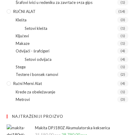
Šrafovi ivici u redeniku za zavrtače s+za gips
(1)
RUČNI ALAT
(14)
Klešta
(3)
Setovi klešta
(1)
Ključevi
(1)
Makaze
(1)
Odvijači - šrafcigeri
(4)
Setovi odvijača
(4)
Stege
(1)
Testere i bonsek ramovi
(2)
Ručni Merni Alat
(4)
Krede za obeležavanje
(1)
Metrovi
(3)
NAJTRAŽENIJI PROIZVO
Makita DPJ180Z Akumulatorska kekserica
35.590,00
рсд
Originalna
28.790,00
рсд
Trenutna