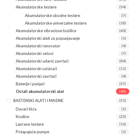
Akumulatorske testere
(34)
Akumulatorske ubodne testere
(7)
Akumulatorske univerzalne testere
(18)
Akumulatorske vibracione bušilice
(60)
Akumulatorski alati za popunjavanje
(1)
Akumulatorski renovator
(4)
Akumulatorski setovi
(7)
Akumulatorski udarni zavrtači
(84)
Akumulatorski usisivači
(11)
Akumulatorski zavrtači
(4)
Baterije i punjači
(37)
Ostali akumulatorski alat
(43)
BAŠTENSKI ALATI I MAŠINE
(51)
Duvači lišća
(1)
Kosilice
(23)
Lančane testere
(10)
Potapajuće pumpe
(1)