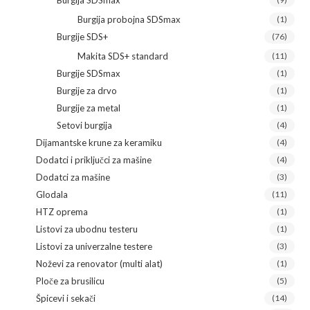
Burgija SDSmax
Burgija probojna SDSmax
(1)
Burgije SDS+
(76)
Makita SDS+ standard
(11)
Burgije SDSmax
(1)
Burgije za drvo
(1)
Burgije za metal
(1)
Setovi burgija
(4)
Dijamantske krune za keramiku
(4)
Dodatci i priključci za mašine
(4)
Dodatci za mašine
(3)
Glodala
(11)
HTZ oprema
(1)
Listovi za ubodnu testeru
(1)
Listovi za univerzalne testere
(3)
Noževi za renovator (multi alat)
(1)
Ploče za brusilicu
(5)
Špicevi i sekači
(14)