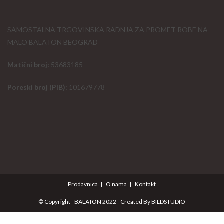
SAMOSTALNA TRGOVINSKA RADNJA ZA PROMET ROBE NA
MALO BALATON BEOGRAD
Matični broj:
53683185
Poreski broj (PIB):
101679778
Prodavnica
O nama
Kontakt
© Copyright - BALATON 2022 - Created By
BILDSTUDIO