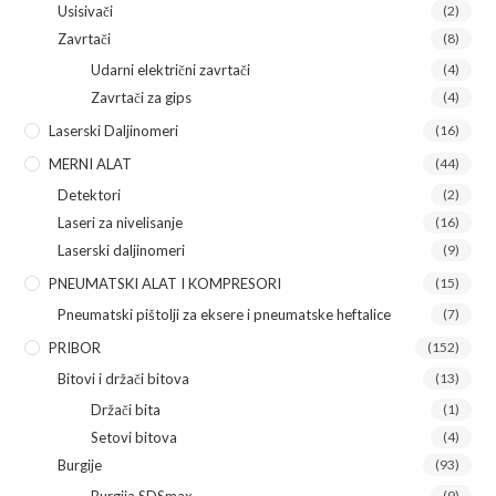
Usisivači
(2)
Zavrtači
(8)
Udarni električni zavrtači
(4)
Zavrtači za gips
(4)
Laserski Daljinomeri
(16)
MERNI ALAT
(44)
Detektori
(2)
Laseri za nivelisanje
(16)
Laserski daljinomeri
(9)
PNEUMATSKI ALAT I KOMPRESORI
(15)
Pneumatski pištolji za eksere i pneumatske heftalice
(7)
PRIBOR
(152)
Bitovi i držači bitova
(13)
Držači bita
(1)
Setovi bitova
(4)
Burgije
(93)
(9)