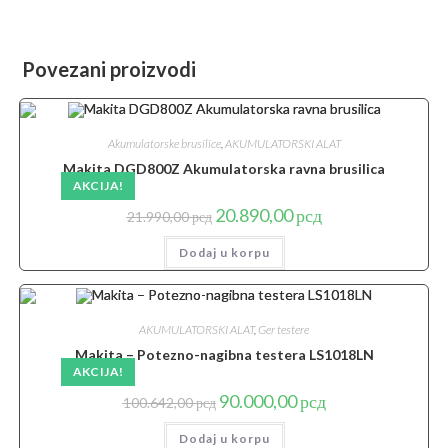
Povezani proizvodi
Akumulatorske brusilice
,
AKUMULATORSKI ALAT
Makita DGD800Z Akumulatorska ravna brusilica
AKCIJA!
Originalna
Trenutna
20.890,00
рсд
21.990,00
рсд
cena
cena
je
je:
Dodaj u korpu
bila:
20.890,00 рсд.
21.990,00 рсд.
AKUMULATORSKI ALAT
,
Ger testere
Makita – Potezno-nagibna testera LS1018LN
AKCIJA!
Originalna
Trenutna
90.000,00
рсд
100.642,00
рсд
cena
cena
je
je:
Dodaj u korpu
bila:
90.000,00 рсд.