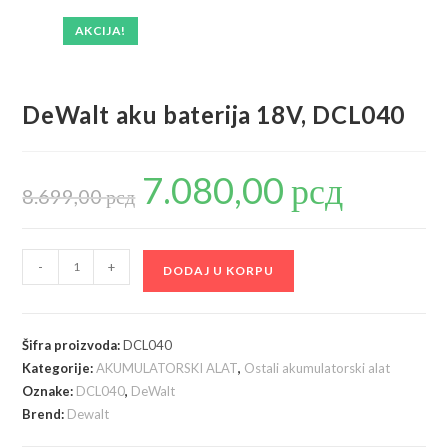
AKCIJA!
DeWalt aku baterija 18V, DCL040
7.080,00
рсд
Originalna
Trenutna
cena
cena
8.699,00
рсд
je
je:
bila:
7.080,00 рсд.
8.699,00 рсд.
DeWalt
-
+
DODAJ U KORPU
aku
baterija
18V,
Šifra proizvoda:
DCL040
DCL040
Kategorije:
AKUMULATORSKI ALAT
,
Ostali akumulatorski alat
količina
Oznake:
DCL040
,
DeWalt
Brend:
Dewalt