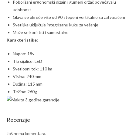
Poboljšani ergonomski dizajn i gumeni držač povećavaju
udobnost
Glava se okreće više od 90 stepeni vertikalno sa zatvaračem
Svetiljka uključuje integrisanu kuku za vešanje
Može se koristiti i samostalno
Karakteristike:
Napon: 18v
Tip sijalice: LED
Svetlosni tok: 110 lm
Visina: 240 mm
Dužina: 115 mm
Težina: 260g
Recenzije
Još nema komentara.