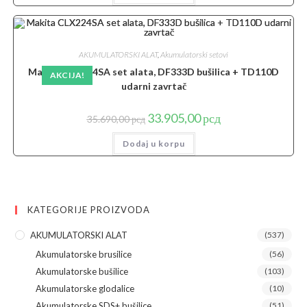
100.642,00 рсд.
AKUMULATORSKI ALAT
,
Akumulatorski setovi
Makita CLX224SA set alata, DF333D bušilica + TD110D
AKCIJA!
udarni zavrtač
Originalna
Trenutna
33.905,00
рсд
35.690,00
рсд
cena
cena
je
je:
Dodaj u korpu
bila:
33.905,00 рсд.
35.690,00 рсд.
KATEGORIJE PROIZVODA
AKUMULATORSKI ALAT
(537)
Akumulatorske brusilice
(56)
Akumulatorske bušilice
(103)
Akumulatorske glodalice
(10)
Akumulatorske SDS+ bušilice
(51)