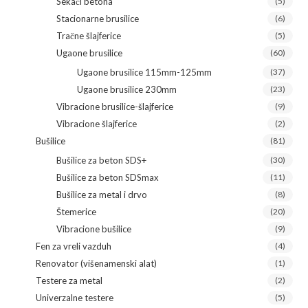
Sekači betona
(5)
Stacionarne brusilice
(6)
Tračne šlajferice
(5)
Ugaone brusilice
(60)
Ugaone brusilice 115mm-125mm
(37)
Ugaone brusilice 230mm
(23)
Vibracione brusilice-šlajferice
(9)
Vibracione šlajferice
(2)
Bušilice
(81)
Bušilice za beton SDS+
(30)
Bušilice za beton SDSmax
(11)
Bušilice za metal i drvo
(8)
Štemerice
(20)
Vibracione bušilice
(9)
Fen za vreli vazduh
(4)
Renovator (višenamenski alat)
(1)
Testere za metal
(2)
Univerzalne testere
(5)