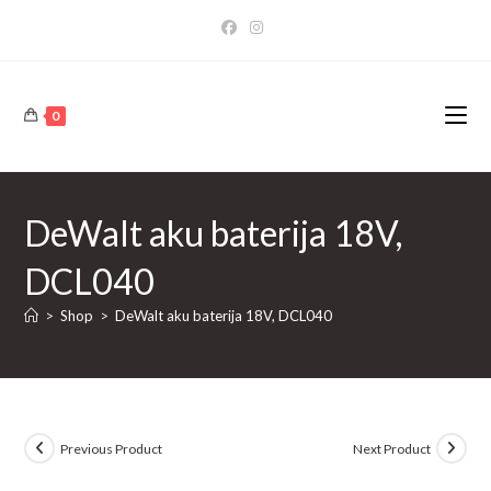
Skip
to
content
0
DeWalt aku baterija 18V,
DCL040
>
Shop
>
DeWalt aku baterija 18V, DCL040
Previous Product
Next Product