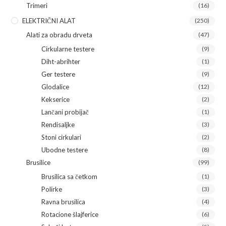
Trimeri
(16)
ELEKTRIČNI ALAT
(250)
Alati za obradu drveta
(47)
Cirkularne testere
(9)
Diht-abrihter
(1)
Ger testere
(9)
Glodalice
(12)
Kekserice
(2)
Lančani probijač
(1)
Rendisaljke
(3)
Stoni cirkulari
(2)
Ubodne testere
(8)
Brusilice
(99)
Brusilica sa četkom
(1)
Polirke
(3)
Ravna brusilica
(4)
Rotacione šlajferice
(6)