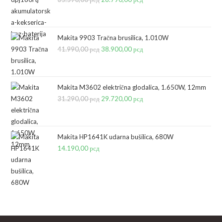
cena
cena
je
je:
bila:
28.790,00 рсд.
Makita 9903 Tračna brusilica, 1.010W
41.990,00
рсд
35.590,00 рсд.
Originalna
38.900,00
рсд
Trenutna
cena
cena
je
je:
bila:
38.900,00 рсд.
Makita M3602 električna glodalica, 1.650W, 12mm
31.290,00
рсд
41.990,00 рсд.
Originalna
29.720,00
рсд
Trenutna
cena
cena
je
je:
bila:
29.720,00 рсд.
Makita HP1641K udarna bušilica, 680W
14.190,00
рсд
31.290,00 рсд.