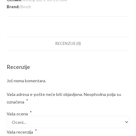
+
Brend:
Bosch
BM1
+
L-
Boxx
linijski
RECENZIJE (0)
laser
sa
Recenzije
zelenim
zrakom
Još nema komentara.
Bluetooth
80m
Vaša adresa e-pošte neće biti objavljena.
Neophodna polja su
(0601063T03)
*
označena
količina
*
Vaša ocena
*
Vaša recenzija