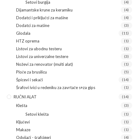
Setovi burgija
(4)
Dijamantske krune za keramiku
(4)
Dodatci i priključci za mašine
(4)
Dodatci za mašine
(3)
Glodala
(11)
HTZ oprema
(1)
Listovi za ubodnu testeru
(1)
Listovi za univerzalne testere
(3)
Noževi za renovator (multi alat)
(1)
Ploče za brusilicu
(5)
Špicevi i sekači
(14)
Šrafovi ivici u redeniku za zavrtače s+za gips
(1)
RUČNI ALAT
(14)
Klešta
(3)
Setovi klešta
(1)
Ključevi
(1)
Makaze
(1)
Odvijači - šrafcigeri
(4)