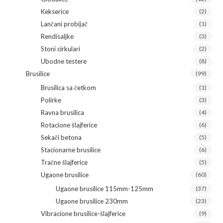
Kekserice
(2)
Lančani probijač
(1)
Rendisaljke
(3)
Stoni cirkulari
(2)
Ubodne testere
(8)
Brusilice
(99)
Brusilica sa četkom
(1)
Polirke
(3)
Ravna brusilica
(4)
Rotacione šlajferice
(6)
Sekači betona
(5)
Stacionarne brusilice
(6)
Tračne šlajferice
(5)
Ugaone brusilice
(60)
Ugaone brusilice 115mm-125mm
(37)
Ugaone brusilice 230mm
(23)
Vibracione brusilice-šlajferice
(9)