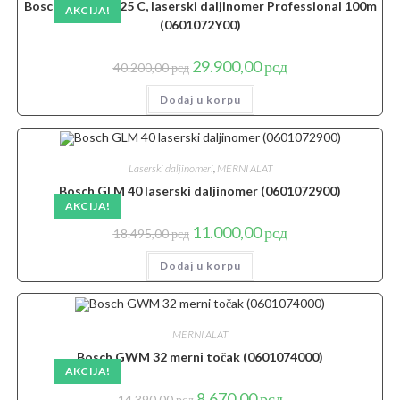
Bosch GLM 100-25 C, laserski daljinomer Professional 100m
AKCIJA!
(0601072Y00)
Originalna
Trenutna
29.900,00
рсд
40.200,00
рсд
cena
cena
je
je:
Dodaj u korpu
bila:
29.900,00 рсд.
40.200,00 рсд.
Laserski daljinomeri
,
MERNI ALAT
Bosch GLM 40 laserski daljinomer (0601072900)
AKCIJA!
Originalna
Trenutna
11.000,00
рсд
18.495,00
рсд
cena
cena
je
je:
Dodaj u korpu
bila:
11.000,00 рсд.
18.495,00 рсд.
MERNI ALAT
Bosch GWM 32 merni točak (0601074000)
AKCIJA!
Originalna
Trenutna
8.670,00
рсд
14.390,00
рсд