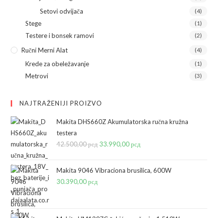
Setovi odvijača
(4)
Stege
(1)
Testere i bonsek ramovi
(2)
Ručni Merni Alat
(4)
Krede za obeležavanje
(1)
Metrovi
(3)
NAJTRAŽENIJI PROIZVO
Makita DHS660Z Akumulatorska ručna kružna
testera
42.500,00
рсд
Originalna
33.990,00
рсд
Trenutna
cena
cena
je
je:
Makita 9046 Vibraciona brusilica, 600W
bila:
33.990,00 рсд.
30.390,00
рсд
42.500,00 рсд.