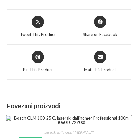
Opens
Opens
in
in
a
a
Tweet This Product
Share on Facebook
new
new
window
window
Opens
Opens
in
in
a
a
Pin This Product
Mail This Product
new
new
window
window
Povezani proizvodi
Laserski daljinomeri
,
MERNI ALAT