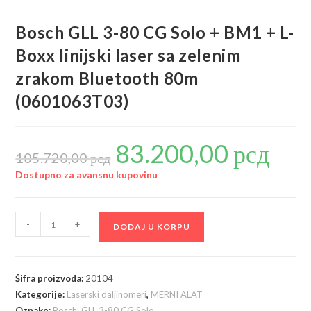
Bosch GLL 3-80 CG Solo + BM1 + L-
Boxx linijski laser sa zelenim
zrakom Bluetooth 80m
(0601063T03)
83.200,00
рсд
Originalna
Trenutna
cena
cena
105.720,00
рсд
je
je:
bila:
83.200,00
Dostupno za avansnu kupovinu
105.720,00 рсд.
Bosch
-
+
DODAJ U KORPU
GLL
3-
80
Šifra proizvoda:
20104
CG
Kategorije:
Laserski daljinomeri
,
MERNI ALAT
Solo
Oznake:
Bosch
,
GLL 3-80 CG Solo