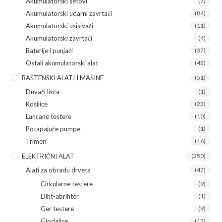
Akumulatorski setovi
(7)
Akumulatorski udarni zavrtači
(84)
Akumulatorski usisivači
(11)
Akumulatorski zavrtači
(4)
Baterije i punjači
(37)
Ostali akumulatorski alat
(43)
BAŠTENSKI ALATI I MAŠINE
(51)
Duvači lišća
(1)
Kosilice
(23)
Lančane testere
(10)
Potapajuće pumpe
(1)
Trimeri
(16)
ELEKTRIČNI ALAT
(250)
Alati za obradu drveta
(47)
Cirkularne testere
(9)
Diht-abrihter
(1)
Ger testere
(9)
Glodalice
(12)