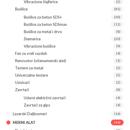
Vibracione šlajferice
(2)
Bušilice
(81)
Bušilice za beton SDS+
(30)
Bušilice za beton SDSmax
(11)
Bušilice za metal i drvo
(8)
Štemerice
(20)
Vibracione bušilice
(9)
Fen za vreli vazduh
(4)
Renovator (višenamenski alat)
(1)
Testere za metal
(2)
Univerzalne testere
(5)
Usisivači
(2)
Zavrtači
(8)
Udarni električni zavrtači
(4)
Zavrtači za gips
(4)
Laserski Daljinomeri
(16)
MERNI ALAT
(44)