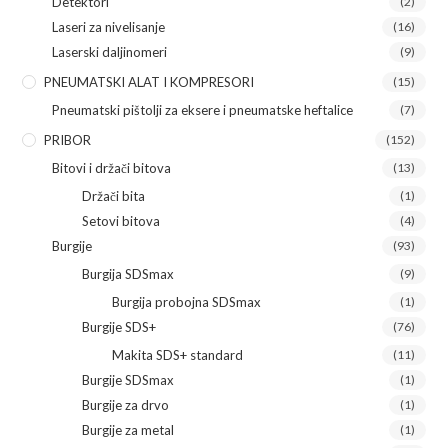
Detektori
(2)
Laseri za nivelisanje
(16)
Laserski daljinomeri
(9)
PNEUMATSKI ALAT I KOMPRESORI
(15)
Pneumatski pištolji za eksere i pneumatske heftalice
(7)
PRIBOR
(152)
Bitovi i držači bitova
(13)
Držači bita
(1)
Setovi bitova
(4)
Burgije
(93)
Burgija SDSmax
(9)
Burgija probojna SDSmax
(1)
Burgije SDS+
(76)
Makita SDS+ standard
(11)
Burgije SDSmax
(1)
Burgije za drvo
(1)
Burgije za metal
(1)