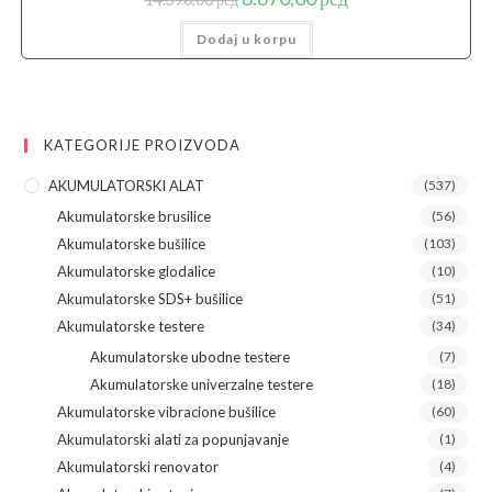
cena
cena
je
je:
Dodaj u korpu
bila:
8.670,00 рсд.
14.390,00 рсд.
KATEGORIJE PROIZVODA
AKUMULATORSKI ALAT
(537)
Akumulatorske brusilice
(56)
Akumulatorske bušilice
(103)
Akumulatorske glodalice
(10)
Akumulatorske SDS+ bušilice
(51)
Akumulatorske testere
(34)
Akumulatorske ubodne testere
(7)
Akumulatorske univerzalne testere
(18)
Akumulatorske vibracione bušilice
(60)
Akumulatorski alati za popunjavanje
(1)
Akumulatorski renovator
(4)